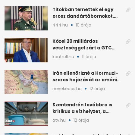
Titokban temettek el egy
orosz dandártábornokot,
Csajko barátját
444.hu
10 órája
Közel 20 milliárdos
veszteséggel zárt a GTC
Origine a 2025-ös évben
kontroll.hu
11 órája
Irán ellenőrizné a Hormuzi-
szoros hajózását az ománi
megállapodás után
novekedes.hu
12 órája
Szentendrén továbbra is
kritikus a vízhelyzet, a
honvédség szállít
atv.hu
12 órája