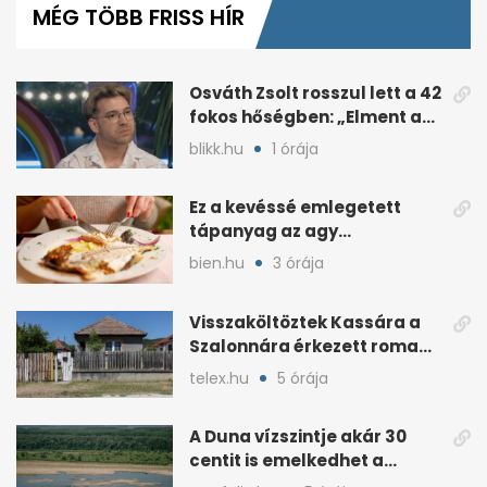
MÉG TÖBB FRISS HÍR
1
minute,
2
seconds
Osváth Zsolt rosszul lett a 42
fokos hőségben: „Elment a
kép”
blikk.hu
1 órája
Ez a kevéssé emlegetett
tápanyag az agy
működéséhez is kell
bien.hu
3 órája
Visszaköltöztek Kassára a
Szalonnára érkezett roma
családok
telex.hu
5 órája
A Duna vízszintje akár 30
centit is emelkedhet a
nyugati esők után