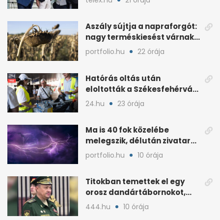
Aszály sújtja a napraforgót:
nagy terméskiesést várnak
a gazdák
portfolio.hu
22 órája
Hatórás oltás után
eloltották a Székesfehérvár
melletti tüzet
24.hu
23 órája
Ma is 40 fok közelébe
melegszik, délután zivatar
és viharos szél jöhet
portfolio.hu
10 órája
Titokban temettek el egy
orosz dandártábornokot,
Csajko barátját
444.hu
10 órája