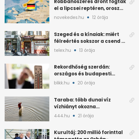
Robbanószeres drónt fogtak
el a lipcsei reptéren, orosz
szál gyanúja
novekedes.hu
12 órája
Szeged és a kínaiak: miért
félreértés sokszor a csend a
hétköznapokban?
telex.hu
13 órája
Rekordhőség szerdán:
országos és budapesti
melegcsúcsok dőltek meg
blikk.hu
20 órája
Taraba: több dunai víz
vízhiányt okozna
Szlovákiában
444.hu
21 órája
Kurultáj: 200 millió forinttal