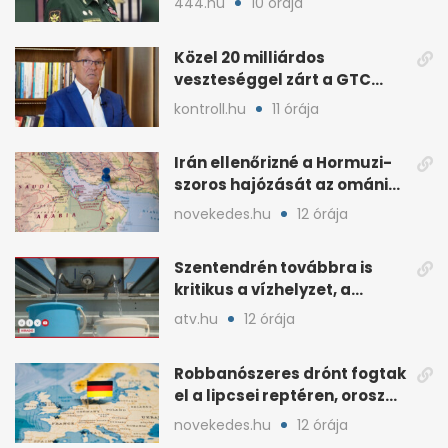
444.hu
10 órája
Közel 20 milliárdos
veszteséggel zárt a GTC
Origine a 2025-ös évben
kontroll.hu
11 órája
Irán ellenőrizné a Hormuzi-
szoros hajózását az ománi
megállapodás után
novekedes.hu
12 órája
Szentendrén továbbra is
kritikus a vízhelyzet, a
honvédség szállít
atv.hu
12 órája
Robbanószeres drónt fogtak
el a lipcsei reptéren, orosz
szál gyanúja
novekedes.hu
12 órája