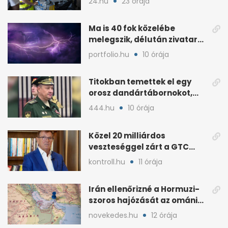
24.hu
23 órája
Ma is 40 fok közelébe
melegszik, délután zivatar
és viharos szél jöhet
portfolio.hu
10 órája
Titokban temettek el egy
orosz dandártábornokot,
Csajko barátját
444.hu
10 órája
Közel 20 milliárdos
veszteséggel zárt a GTC
Origine a 2025-ös évben
kontroll.hu
11 órája
Irán ellenőrizné a Hormuzi-
szoros hajózását az ománi
megállapodás után
novekedes.hu
12 órája