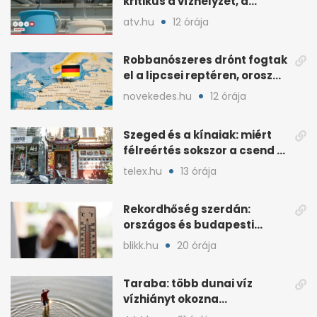
kritikus a vízhelyzet, a
honvédség szállít
atv.hu
12 órája
Robbanószeres drónt fogtak
el a lipcsei reptéren, orosz
szál gyanúja
novekedes.hu
12 órája
Szeged és a kínaiak: miért
félreértés sokszor a csend a
hétköznapokban?
telex.hu
13 órája
Rekordhőség szerdán:
országos és budapesti
melegcsúcsok dőltek meg
blikk.hu
20 órája
Taraba: több dunai víz
vízhiányt okozna
Szlovákiában