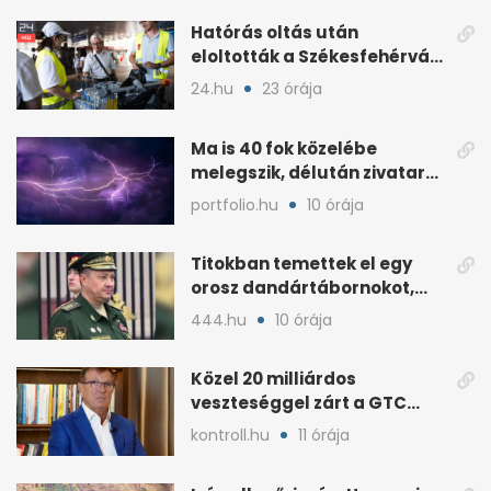
Hatórás oltás után
eloltották a Székesfehérvár
melletti tüzet
24.hu
23 órája
Ma is 40 fok közelébe
melegszik, délután zivatar
és viharos szél jöhet
portfolio.hu
10 órája
Titokban temettek el egy
orosz dandártábornokot,
Csajko barátját
444.hu
10 órája
Közel 20 milliárdos
veszteséggel zárt a GTC
Origine a 2025-ös évben
kontroll.hu
11 órája