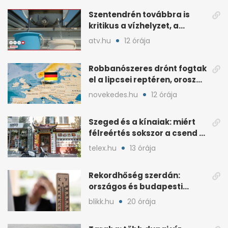
Szentendrén továbbra is
kritikus a vízhelyzet, a
honvédség szállít
atv.hu
12 órája
Robbanószeres drónt fogtak
el a lipcsei reptéren, orosz
szál gyanúja
novekedes.hu
12 órája
Szeged és a kínaiak: miért
félreértés sokszor a csend a
hétköznapokban?
telex.hu
13 órája
Rekordhőség szerdán:
országos és budapesti
melegcsúcsok dőltek meg
blikk.hu
20 órája