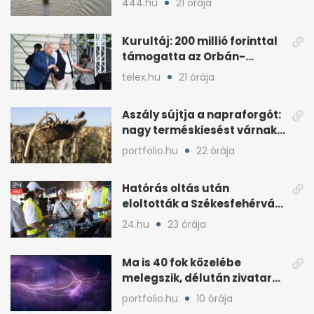
444.hu
21 órája
Kurultáj: 200 millió forinttal
támogatta az Orbán-
kormány a rendezvényt
telex.hu
21 órája
Aszály sújtja a napraforgót:
nagy terméskiesést várnak
a gazdák
portfolio.hu
22 órája
Hatórás oltás után
eloltották a Székesfehérvár
melletti tüzet
24.hu
23 órája
Ma is 40 fok közelébe
melegszik, délután zivatar
és viharos szél jöhet
portfolio.hu
10 órája