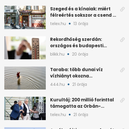
Szeged és a kínaiak: miért
félreértés sokszor a csend a
hétköznapokban?
telex.hu
13 órája
Rekordhőség szerdán:
országos és budapesti
melegcsúcsok dőltek meg
blikk.hu
20 órája
Taraba: több dunai víz
vízhiányt okozna
Szlovákiában
444.hu
21 órája
Kurultáj: 200 millió forinttal
támogatta az Orbán-
kormány a rendezvényt
telex.hu
21 órája