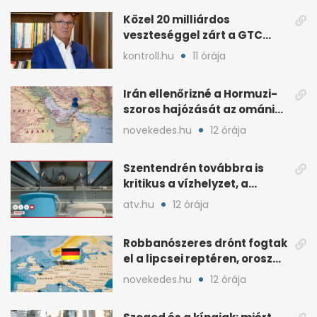
Közel 20 milliárdos
veszteséggel zárt a GTC
Origine a 2025-ös évben
kontroll.hu
11 órája
Irán ellenőrizné a Hormuzi-
szoros hajózását az ománi
megállapodás után
novekedes.hu
12 órája
Szentendrén továbbra is
kritikus a vízhelyzet, a
honvédség szállít
atv.hu
12 órája
Robbanószeres drónt fogtak
el a lipcsei reptéren, orosz
szál gyanúja
novekedes.hu
12 órája