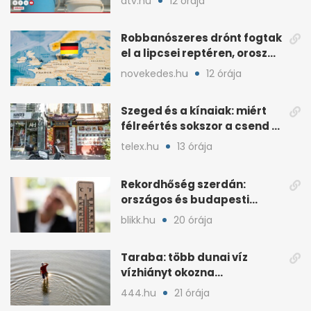
atv.hu
12 órája
Robbanószeres drónt fogtak
el a lipcsei reptéren, orosz
szál gyanúja
novekedes.hu
12 órája
Szeged és a kínaiak: miért
félreértés sokszor a csend a
hétköznapokban?
telex.hu
13 órája
Rekordhőség szerdán:
országos és budapesti
melegcsúcsok dőltek meg
blikk.hu
20 órája
Taraba: több dunai víz
vízhiányt okozna
Szlovákiában
444.hu
21 órája