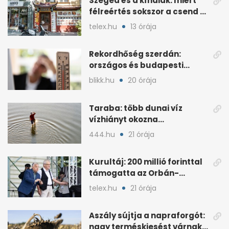
Szeged és a kínaiak: miért
félreértés sokszor a csend a
hétköznapokban?
telex.hu
13 órája
Rekordhőség szerdán:
országos és budapesti
melegcsúcsok dőltek meg
blikk.hu
20 órája
Taraba: több dunai víz
vízhiányt okozna
Szlovákiában
444.hu
21 órája
Kurultáj: 200 millió forinttal
támogatta az Orbán-
kormány a rendezvényt
telex.hu
21 órája
Aszály sújtja a napraforgót:
nagy terméskiesést várnak