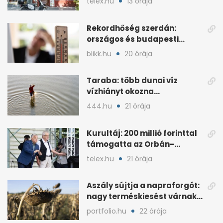
telex.hu
13 órája
Rekordhőség szerdán:
országos és budapesti
melegcsúcsok dőltek meg
blikk.hu
20 órája
Taraba: több dunai víz
vízhiányt okozna
Szlovákiában
444.hu
21 órája
Kurultáj: 200 millió forinttal
támogatta az Orbán-
kormány a rendezvényt
telex.hu
21 órája
Aszály sújtja a napraforgót:
nagy terméskiesést várnak
a gazdák
portfolio.hu
22 órája