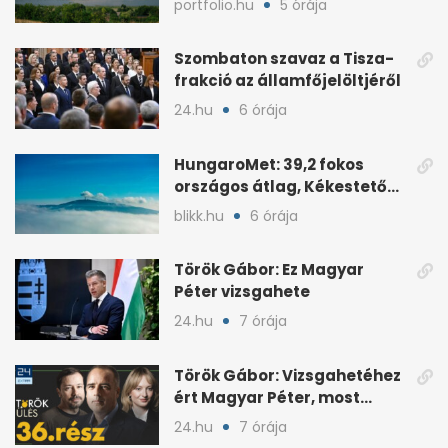
portfolio.hu
5 órája
Szombaton szavaz a Tisza-
frakció az államfőjelöltjéről
24.hu
6 órája
HungaroMet: 39,2 fokos
országos átlag, Kékestetőn
hajszál híján rekord
blikk.hu
6 órája
Török Gábor: Ez Magyar
Péter vizsgahete
24.hu
7 órája
Török Gábor: Vizsgahetéhez
ért Magyar Péter, most
minden róla szól
24.hu
7 órája