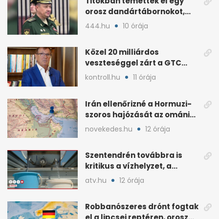
Titokban temettek el egy
orosz dandártábornokot,
Csajko barátját
444.hu
10 órája
Közel 20 milliárdos
veszteséggel zárt a GTC
Origine a 2025-ös évben
kontroll.hu
11 órája
Irán ellenőrizné a Hormuzi-
szoros hajózását az ománi
megállapodás után
novekedes.hu
12 órája
Szentendrén továbbra is
kritikus a vízhelyzet, a
honvédség szállít
atv.hu
12 órája
Robbanószeres drónt fogtak
el a lipcsei reptéren, orosz