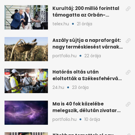
Kurultáj: 200 millió forinttal
támogatta az Orbán-
kormány a rendezvényt
telex.hu
21 órája
Aszály sújtja a napraforgót:
nagy terméskiesést várnak
a gazdák
portfolio.hu
22 órája
Hatórás oltás után
eloltották a Székesfehérvár
melletti tüzet
24.hu
23 órája
Ma is 40 fok közelébe
melegszik, délután zivatar
és viharos szél jöhet
portfolio.hu
10 órája