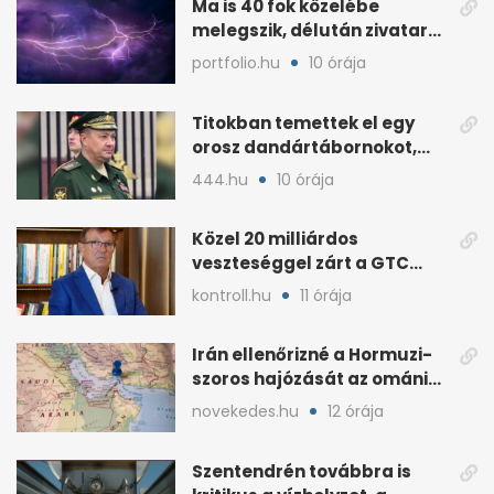
Ma is 40 fok közelébe
melegszik, délután zivatar
és viharos szél jöhet
portfolio.hu
10 órája
Titokban temettek el egy
orosz dandártábornokot,
Csajko barátját
444.hu
10 órája
Közel 20 milliárdos
veszteséggel zárt a GTC
Origine a 2025-ös évben
kontroll.hu
11 órája
Irán ellenőrizné a Hormuzi-
szoros hajózását az ománi
megállapodás után
novekedes.hu
12 órája
Szentendrén továbbra is