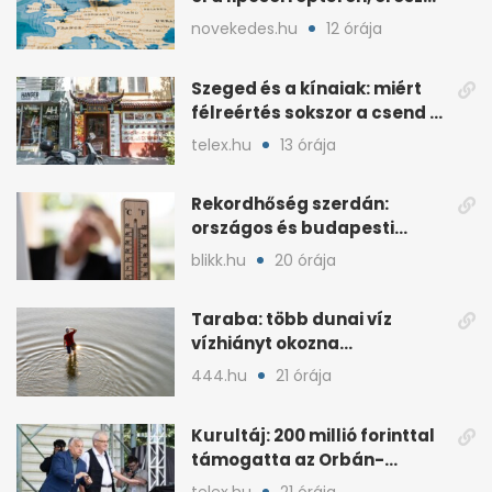
szál gyanúja
novekedes.hu
12 órája
Szeged és a kínaiak: miért
félreértés sokszor a csend a
hétköznapokban?
telex.hu
13 órája
Rekordhőség szerdán:
országos és budapesti
melegcsúcsok dőltek meg
blikk.hu
20 órája
Taraba: több dunai víz
vízhiányt okozna
Szlovákiában
444.hu
21 órája
Kurultáj: 200 millió forinttal
támogatta az Orbán-
kormány a rendezvényt
telex.hu
21 órája