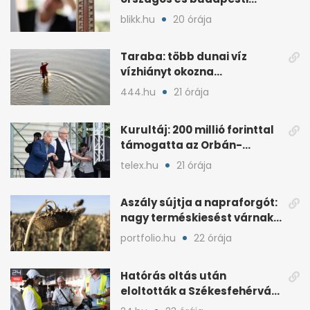
melegcsúcsok dőltek meg
blikk.hu
20 órája
Taraba: több dunai víz
vízhiányt okozna
Szlovákiában
444.hu
21 órája
Kurultáj: 200 millió forinttal
támogatta az Orbán-
kormány a rendezvényt
telex.hu
21 órája
Aszály sújtja a napraforgót:
nagy terméskiesést várnak
a gazdák
portfolio.hu
22 órája
Hatórás oltás után
eloltották a Székesfehérvár
melletti tüzet