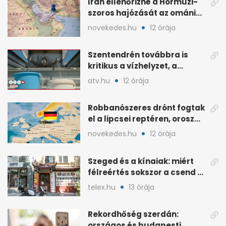
Irán ellenőrizné a Hormuzi-
szoros hajózását az ománi
megállapodás után
novekedes.hu
12 órája
Szentendrén továbbra is
kritikus a vízhelyzet, a
honvédség szállít
atv.hu
12 órája
Robbanószeres drónt fogtak
el a lipcsei reptéren, orosz
szál gyanúja
novekedes.hu
12 órája
Szeged és a kínaiak: miért
félreértés sokszor a csend a
hétköznapokban?
telex.hu
13 órája
Rekordhőség szerdán:
országos és budapesti