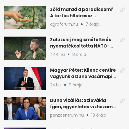
Zöld marad a paradicsom?
A tartós hőstressz
késleltetheti az érést
agroforum.hu
7 órája
Zaluzsnij megismételte és
nyomatékosította NATO-
kritikáját
444.hu
8 órája
Magyar Péter: Kilenc centire
vagyunk a Duna vasárnapi
mélypontjától
24.hu
9 órája
Duna vízállás: Szlovákia
ígéri, egyenletes vízhozam
jön Magyarországra
penzcentrum.hu
10 órája