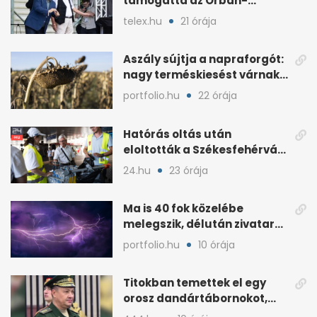
támogatta az Orbán-
kormány a rendezvényt
telex.hu
21 órája
Aszály sújtja a napraforgót:
nagy terméskiesést várnak
a gazdák
portfolio.hu
22 órája
Hatórás oltás után
eloltották a Székesfehérvár
melletti tüzet
24.hu
23 órája
Ma is 40 fok közelébe
melegszik, délután zivatar
és viharos szél jöhet
portfolio.hu
10 órája
Titokban temettek el egy
orosz dandártábornokot,
Csajko barátját