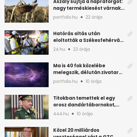
Aszály sújtja a napraforgót:
nagy terméskiesést várnak
a gazdák
portfolio.hu
22 órája
Hatórás oltás után
eloltották a Székesfehérvár
melletti tüzet
24.hu
23 órája
Ma is 40 fok közelébe
melegszik, délután zivatar
és viharos szél jöhet
portfolio.hu
10 órája
Titokban temettek el egy
orosz dandártábornokot,
Csajko barátját
444.hu
10 órája
Közel 20 milliárdos
veszteséggel zárt a GTC