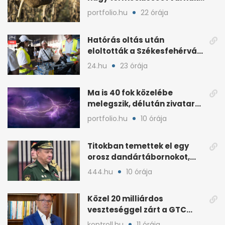
a gazdák
portfolio.hu
22 órája
Hatórás oltás után
eloltották a Székesfehérvár
melletti tüzet
24.hu
23 órája
Ma is 40 fok közelébe
melegszik, délután zivatar
és viharos szél jöhet
portfolio.hu
10 órája
Titokban temettek el egy
orosz dandártábornokot,
Csajko barátját
444.hu
10 órája
Közel 20 milliárdos
veszteséggel zárt a GTC
Origine a 2025-ös évben
kontroll.hu
11 órája