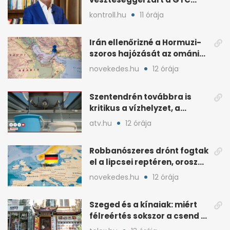
Origine a 2025-ös évben
kontroll.hu
11 órája
Irán ellenőrizné a Hormuzi-
szoros hajózását az ománi
megállapodás után
novekedes.hu
12 órája
Szentendrén továbbra is
kritikus a vízhelyzet, a
honvédség szállít
atv.hu
12 órája
Robbanószeres drónt fogtak
el a lipcsei reptéren, orosz
szál gyanúja
novekedes.hu
12 órája
Szeged és a kínaiak: miért
félreértés sokszor a csend a
hétköznapokban?