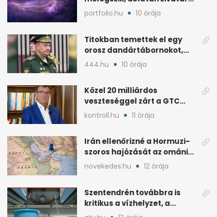
és viharos szél jöhet
portfolio.hu
10 órája
Titokban temettek el egy
orosz dandártábornokot,
Csajko barátját
444.hu
10 órája
Közel 20 milliárdos
veszteséggel zárt a GTC
Origine a 2025-ös évben
kontroll.hu
11 órája
Irán ellenőrizné a Hormuzi-
szoros hajózását az ománi
megállapodás után
novekedes.hu
12 órája
Szentendrén továbbra is
kritikus a vízhelyzet, a
honvédség szállít