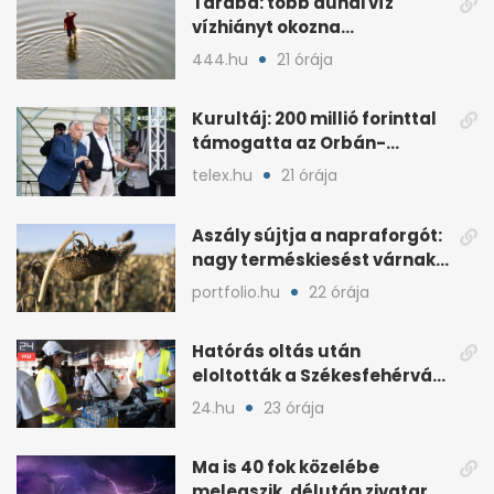
Taraba: több dunai víz
vízhiányt okozna
Szlovákiában
444.hu
21 órája
Kurultáj: 200 millió forinttal
támogatta az Orbán-
kormány a rendezvényt
telex.hu
21 órája
Aszály sújtja a napraforgót:
nagy terméskiesést várnak
a gazdák
portfolio.hu
22 órája
Hatórás oltás után
eloltották a Székesfehérvár
melletti tüzet
24.hu
23 órája
Ma is 40 fok közelébe
melegszik, délután zivatar