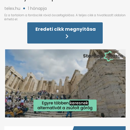
telex.hu
1 hónapja
Eredeti cikk megnyitása
0
seconds
of