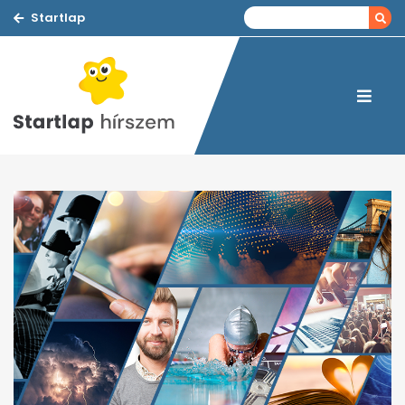
Startlap