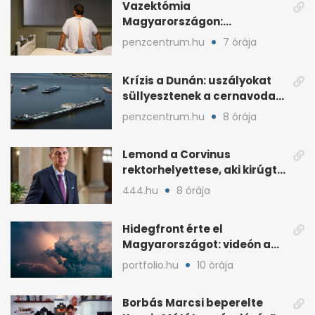
Vazektómia
Magyarországon:
magánban is akár egy év a
penzcentrum.hu
7 órája
várólista
Krízis a Dunán: uszályokat
süllyesztenek a cernavodai
atomerőműért
penzcentrum.hu
8 órája
Lemond a Corvinus
rektorhelyettese, aki kirúgta
Ádám Zoltánt
444.hu
8 órája
Hidegfront érte el
Magyarországot: videón a
látványos időjárásváltás
portfolio.hu
10 órája
Borbás Marcsi beperelte