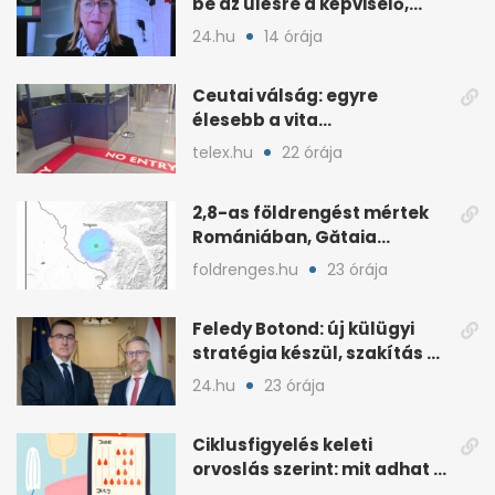
be az ülésre a képviselő,
árny tűnt fel mögötte
24.hu
14 órája
Ceutai válság: egyre
élesebb a vita
Spanyolország és
telex.hu
22 órája
Olaszország között
2,8-as földrengést mértek
Romániában, Gătaia
közelében
foldrenges.hu
23 órája
Feledy Botond: új külügyi
stratégia készül, szakítás a
MAGA-vonallal
24.hu
23 órája
Ciklusfigyelés keleti
orvoslás szerint: mit adhat a
menstruációs appok mellé?