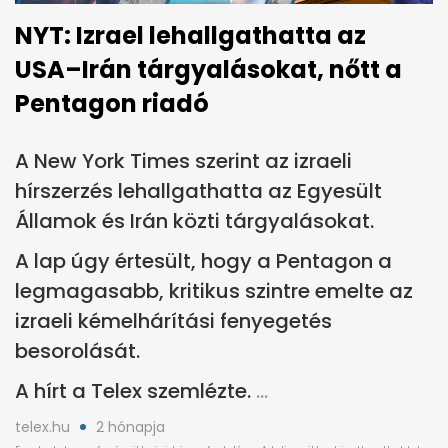
NYT: Izrael lehallgathatta az
USA–Irán tárgyalásokat, nőtt a
Pentagon riadó
A New York Times szerint az izraeli
hírszerzés lehallgathatta az Egyesült
Államok és Irán közti tárgyalásokat.
A lap úgy értesült, hogy a Pentagon a
legmagasabb, kritikus szintre emelte az
izraeli kémelhárítási fenyegetés
besorolását.
A hírt a Telex szemlézte.
telex.hu
2 hónapja