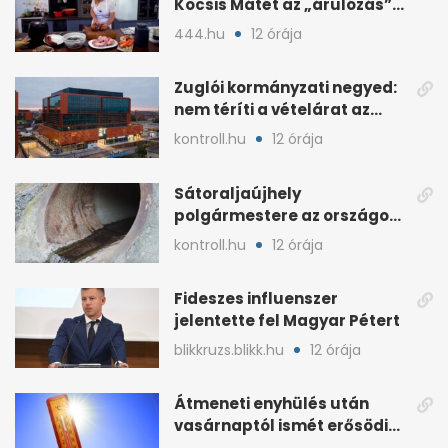
Kocsis Mátét az „árulózás”
miatt
444.hu
12 órája
Zuglói kormányzati negyed:
nem téríti a vételárat az
ingatlanfejlesztő
kontroll.hu
12 órája
Sátoraljaújhely
polgármestere az országos
hír miatt támadt
kontroll.hu
12 órája
képviselőre
Fideszes influenszer
jelentette fel Magyar Pétert
blikkruzs.blikk.hu
12 órája
Átmeneti enyhülés után
vasárnaptól ismét erősödik
a hőség