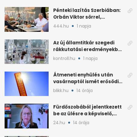
Pénteki lazítás Szerbiában:
Orbán Viktor sörrel,
trombitaszóval
444.hu
1 napja
Az új államtitkár szegedi
rákkutatási eredményekben
is részt vett
kontroll.hu
1 napja
Átmeneti enyhülés után
vasárnaptól ismét erősödik
a hőség
blikk.hu
14 órája
Fürdőszobából jelentkezett
be az ülésre a képviselő,
árny tűnt fel mögötte
24.hu
14 órája