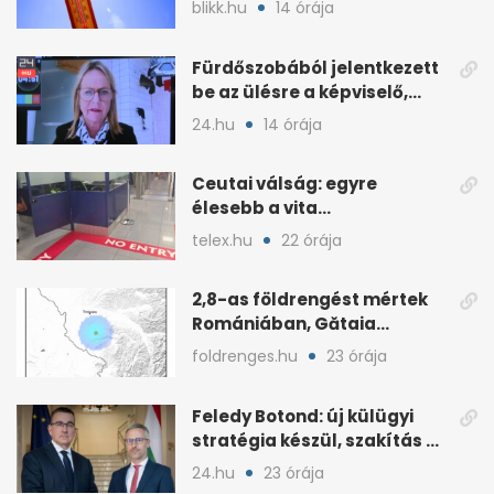
blikk.hu
14 órája
Fürdőszobából jelentkezett
be az ülésre a képviselő,
árny tűnt fel mögötte
24.hu
14 órája
Ceutai válság: egyre
élesebb a vita
Spanyolország és
telex.hu
22 órája
Olaszország között
2,8-as földrengést mértek
Romániában, Gătaia
közelében
foldrenges.hu
23 órája
Feledy Botond: új külügyi
stratégia készül, szakítás a
MAGA-vonallal
24.hu
23 órája