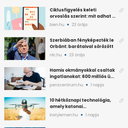
Ciklusfigyelés keleti
orvoslás szerint: mit adhat a
menstruációs appok mellé?
bien.hu
23 órája
Szerbiában fényképezték le
Orbánt: barátaival sörözött
nlc.hu
23 órája
Hamis okmányokkal csaltak
ingatlanokat: 600 milliós ügy
Pestben
penzcentrum.hu
1 napja
10 hétköznapi technológia,
amely katonai
fejlesztésként indult
instylemen.hu
1 napja