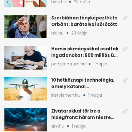
bien.hu
23 órája
Szerbiában fényképezték le
Orbánt: barátaival sörözött
nlc.hu
23 órája
Hamis okmányokkal csaltak
ingatlanokat: 600 milliós ügy
Pestben
penzcentrum.hu
1 napja
10 hétköznapi technológia,
amely katonai
fejlesztésként indult
instylemen.hu
1 napja
Zivatarokkal tör be a
hidegfront: három részre
szakadt az ország, 21 fok a
atv.hu
1 napja
különbség