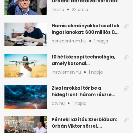
Orbánt: barátaival sörözött
nlc.hu
23 órája
Hamis okmányokkal csaltak
ingatlanokat: 600 milliós ügy
Pestben
penzcentrum.hu
1 napja
10 hétköznapi technológia,
amely katonai
fejlesztésként indult
instylemen.hu
1 napja
Zivatarokkal tör be a
hidegfront: három részre
szakadt az ország, 21 fok a
atv.hu
1 napja
különbség
Pénteki lazítás Szerbiában:
Orbán Viktor sörrel,
trombitaszóval