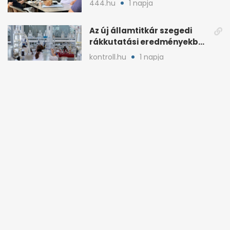
444.hu
1 napja
Az új államtitkár szegedi
rákkutatási eredményekben
is részt vett
kontroll.hu
1 napja
HANGOS LAPSZEMLE