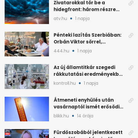
Zivatarokkal tör be a
hidegfront: három részre
szakadt az ország, 21 fok a
atv.hu
1 napja
különbség
Pénteki lazítás Szerbiában:
Orbán Viktor sörrel,
trombitaszóval
444.hu
1 napja
Az új államtitkár szegedi
rákkutatási eredményekben
is részt vett
kontroll.hu
1 napja
Átmeneti enyhülés után
vasárnaptól ismét erősödik
a hőség
blikk.hu
14 órája
Fürdőszobából jelentkezett