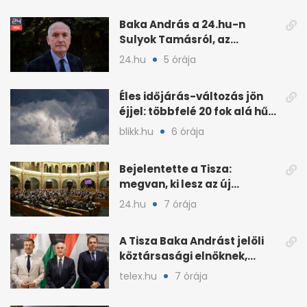
seconds
Baka András a 24.hu-n
Sulyok Tamásról, az
alkotmányról és a Tiszáról
24.hu
5 órája
Éles időjárás-változás jön
éjjel: többfelé 20 fok alá hűl
a levegő
blikk.hu
6 órája
Bejelentette a Tisza:
megvan, ki lesz az új
köztársasági elnök
24.hu
7 órája
A Tisza Baka Andrást jelöli
köztársasági elnöknek,
kedden szavazhat a Ház
telex.hu
7 órája