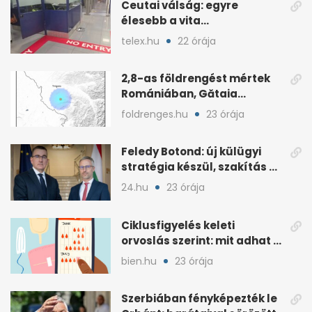
Ceutai válság: egyre
élesebb a vita
Spanyolország és
telex.hu
22 órája
Olaszország között
2,8-as földrengést mértek
Romániában, Gătaia
közelében
foldrenges.hu
23 órája
Feledy Botond: új külügyi
stratégia készül, szakítás a
MAGA-vonallal
24.hu
23 órája
Ciklusfigyelés keleti
orvoslás szerint: mit adhat a
menstruációs appok mellé?
bien.hu
23 órája
Szerbiában fényképezték le