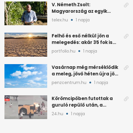
V. Németh Zsolt:
Magyarország az egyik
legszegényebb ország
telex.hu
1 napja
vízben
Felhő és eső nélkül jön a
melegedés: akár 35 fok is
lehet vasárnap
portfolio.hu
1 napja
Vasárnap még mérséklődik
a meleg, jövő héten újra jön
a kánikula
penzcentrum.hu
1 napja
Körömcipőben futottak a
guruló repülő után, a
hatóságok közbeléptek
24.hu
1 napja