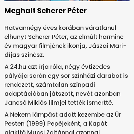
Meghalt Scherer Péter
Hatvannégy éves korában váratlanul
elhunyt Scherer Péter, az elmúlt harminc
év magyar filmjének ikonja, Jászai Mari-
díjas színész.
A 24.hu azt írja róla, négy évtizedes
pályája során egy sor színházi darabot is
rendezett, számtalan színpadi
adaptációban játszott, nevét azonban
Jancsó Miklós filmjei tették ismertté.
A Nekem lámpást adott kezembe az Úr
Pesten (1999) Pepéjeként, a Kapát
alakító Mucsi Zoltánnal azonnal