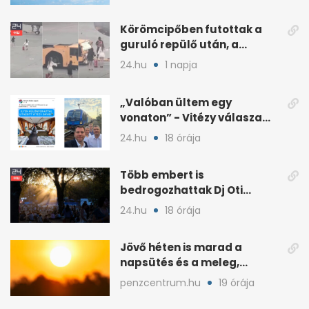
Körömcipőben futottak a
guruló repülő után, a
hatóságok közbeléptek
24.hu
1 napja
„Valóban ültem egy
vonaton” - Vitézy válasza
Németh Balázs „nagy
24.hu
18 órája
leleplezésére”
Több embert is
bedrogozhattak Dj Oti
koncertjén, a Sziget reagált
24.hu
18 órája
Jövő héten is marad a
napsütés és a meleg,
midweek jöhet enyhülés
penzcentrum.hu
19 órája