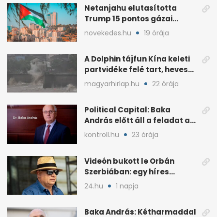
Netanjahu elutasította
Trump 15 pontos gázai
béketervét
novekedes.hu
19 órája
A Dolphin tájfun Kína keleti
partvidéke felé tart, heves
esőkkel
magyarhirlap.hu
22 órája
Political Capital: Baka
András előtt áll a feladat az
elnöki tekintélyért
kontroll.hu
23 órája
Videón bukott le Orbán
Szerbiában: egy híres
milliárdossal nyaral
24.hu
1 napja
Baka András: Kétharmaddal