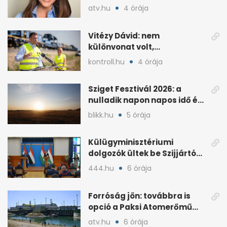
képernyőjére,
atv.hu
4 órája
szeptembertől
Vitézy Dávid: nem
különvonat volt,
próbameneten utazott
kontroll.hu
4 órája
Kelebiáról
Sziget Fesztivál 2026: a
nulladik napon napos idő és
kánikula jön
blikk.hu
5 órája
Külügyminisztériumi
dolgozók ültek be Szijjártó
sajtótájékoztatóira
444.hu
6 órája
Forróság jön: továbbra is
opció a Paksi Atomerőmű
teljes leállítása
atv.hu
6 órája