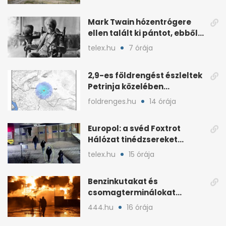
Mark Twain hózentrógere
ellen talált ki pántot, ebből
lett a melltartóé
telex.hu
7 órája
2,9-es földrengést észleltek
Petrinja közelében
augusztus 9-én este
foldrenges.hu
14 órája
Europol: a svéd Foxtrot
Hálózat tinédzsereket
szervez be leszámolásokra
telex.hu
15 órája
Benzinkutakat és
csomagterminálokat
támadnak: sérül Ukrajna
444.hu
16 órája
ellátása