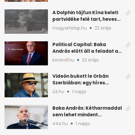
A Dolphin tájfun Kína keleti
partvidéke felé tart, heves
esőkkel
magyarhirlap.hu
22 órája
Political Capital: Baka
András előtt áll a feladat az
elnöki tekintélyért
kontroll.hu
23 órája
Videón bukott le Orbán
Szerbiában: egy híres
milliárdossal nyaral
24.hu
1 napja
Baka András: Kétharmaddal
sem lehet mindent
megcsinálni
444.hu
1 napja