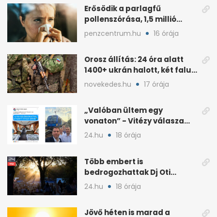
Erősödik a parlagfű
pollenszórása, 1,5 millió
magyart érinthet
penzcentrum.hu
16 órája
Orosz állítás: 24 óra alatt
1400+ ukrán halott, két falu
elfoglalva
novekedes.hu
17 órája
„Valóban ültem egy
vonaton” - Vitézy válasza
Németh Balázs „nagy
24.hu
18 órája
leleplezésére”
Több embert is
bedrogozhattak Dj Oti
koncertjén, a Sziget reagált
24.hu
18 órája
Jövő héten is marad a