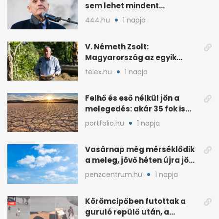
sem lehet mindent
megcsinálni
444.hu
1 napja
V. Németh Zsolt:
Magyarország az egyik
legszegényebb ország
telex.hu
1 napja
vízben
Felhő és eső nélkül jön a
melegedés: akár 35 fok is
lehet vasárnap
portfolio.hu
1 napja
Vasárnap még mérséklődik
a meleg, jövő héten újra jön
a kánikula
penzcentrum.hu
1 napja
Körömcipőben futottak a
guruló repülő után, a