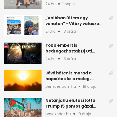
hatóságok közbeléptek
24.hu
1 napja
„Valóban ültem egy
vonaton” - Vitézy válasza
Németh Balázs „nagy
24.hu
18 órája
leleplezésére”
Több embert is
bedrogozhattak Dj Oti
koncertjén, a Sziget reagált
24.hu
18 órája
Jövő héten is marad a
napsütés és a meleg,
midweek jöhet enyhülés
penzcentrum.hu
19 órája
Netanjahu elutasította
Trump 15 pontos gázai
béketervét
novekedes.hu
19 órája