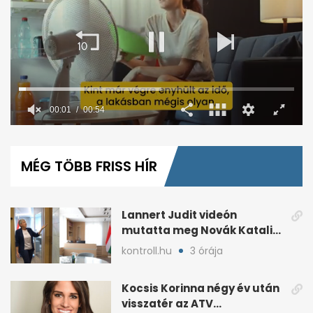
00:02
00:54
0
seconds
of
MÉG TÖBB FRISS HÍR
54
seconds
Lannert Judit videón
mutatta meg Novák Katalin
korábbi irodáját
kontroll.hu
3 órája
Kocsis Korinna négy év után
visszatér az ATV