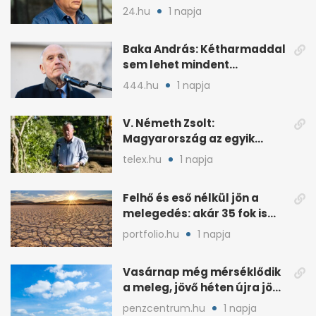
milliárdossal nyaral
24.hu
1 napja
Baka András: Kétharmaddal
sem lehet mindent
megcsinálni
444.hu
1 napja
V. Németh Zsolt:
Magyarország az egyik
legszegényebb ország
telex.hu
1 napja
vízben
Felhő és eső nélkül jön a
melegedés: akár 35 fok is
lehet vasárnap
portfolio.hu
1 napja
Vasárnap még mérséklődik
a meleg, jövő héten újra jön
a kánikula
penzcentrum.hu
1 napja