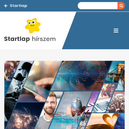
Startlap