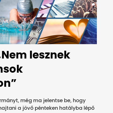
„Nem lesznek
ánsok
on”
kormányt, még ma jelentse be, hogy
ajtani a jövő pénteken hatályba lépő