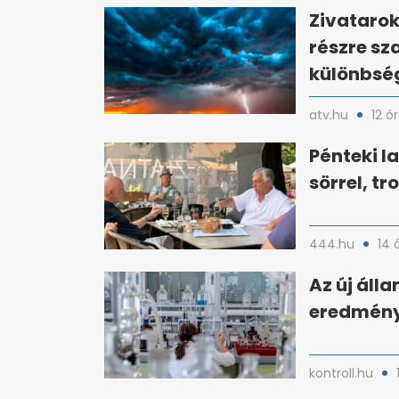
Zivatarok
részre sz
különbsé
atv.hu
12 ó
Pénteki l
sörrel, t
444.hu
14 
Az új áll
eredménye
kontroll.hu