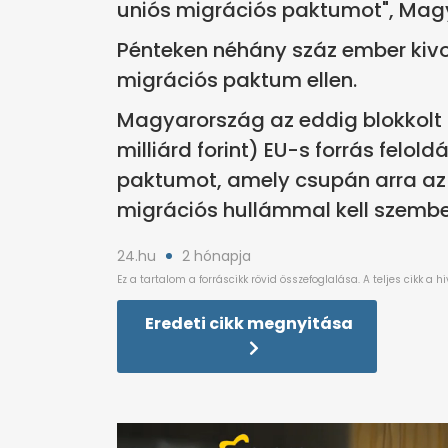
uniós migrációs paktumot", Magy
Pénteken néhány száz ember kivo
migrációs paktum ellen.
Magyarország az eddig blokkolt 
milliárd forint) EU-s forrás felo
paktumot, amely csupán arra az
migrációs hullámmal kell szembe
24.hu
2 hónapja
Eredeti cikk megnyitása