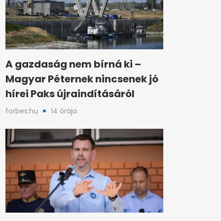
A gazdaság nem bírná ki –
Magyar Péternek nincsenek jó
hírei Paks újraindításáról
forbes.hu
14 órája