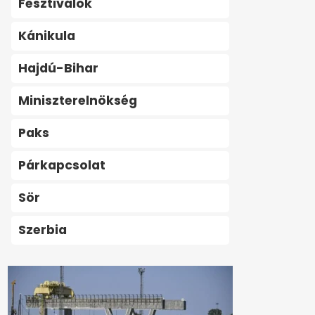
Fesztiválok
Kánikula
Hajdú-Bihar
Miniszterelnökség
Paks
Párkapcsolat
Sör
Szerbia