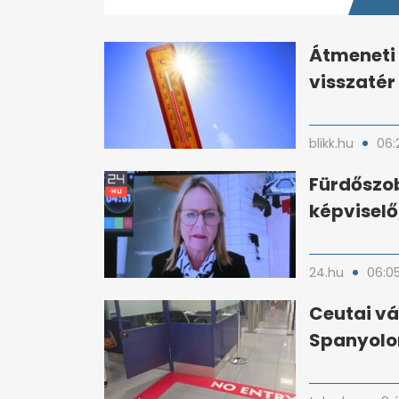
42
seconds
Volume
0%
Átmeneti 
visszatér
blikk.hu
06:
Fürdőszob
képviselő
24.hu
06:0
Ceutai vá
Spanyolor