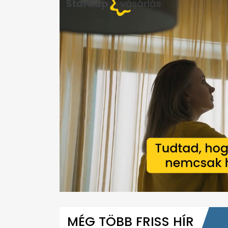
0
seconds
of
MÉG TÖBB FRISS HÍR
1
minute,