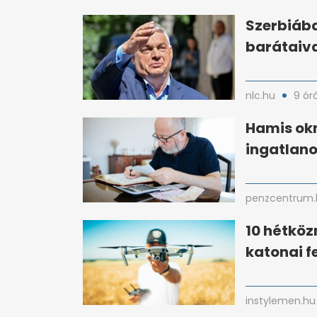
Szerbiába
barátaiva
nlc.hu
9 ór
Hamis ok
ingatlano
penzcentrum.
10 hétköz
katonai f
instylemen.hu