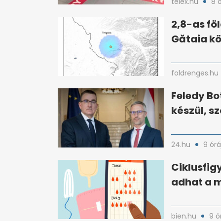
telex.hu
8 
2,8-as f
Gătaia k
foldrenges.hu
Feledy Bo
készül, s
24.hu
9 órá
Ciklusfigy
adhat a 
bien.hu
9 ó