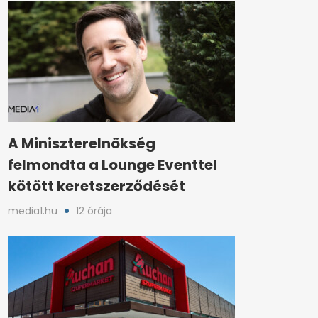
A Miniszterelnökség
felmondta a Lounge Eventtel
kötött keretszerződését
media1.hu
12 órája