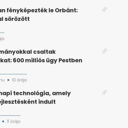
n fényképezték le Orbánt:
l sörözött
ája
mányokkal csaltak
kat: 600 milliós ügy Pestben
hu
10 órája
napi technológia, amely
ejlesztésként indult
11 órája