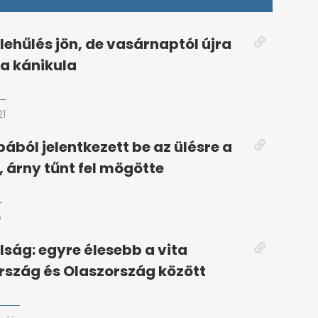
lehűlés jön, de vasárnaptól újra
 a kánikula
21
ából jelentkezett be az ülésre a
, árny tűnt fel mögötte
5
lság: egyre élesebb a vita
szág és Olaszország között