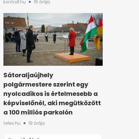
kontroll.hu
19 órája
Sátoraljaújhely
polgármestere szerint egy
nyolcadikos is értelmesebb a
képviselőnél, aki megütközött
a 100 milliós parkolón
telex.hu
19 órája