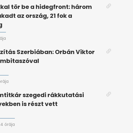
kal tör be a hidegfront: három
akadt az ország, 21 fok a
g
rája
azítás Szerbiában: Orbán Viktor
rombitaszóval
órája
amtitkár szegedi rákkutatási
kben is részt vett
14 órája