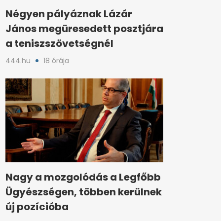
Négyen pályáznak Lázár
János megüresedett posztjára
a teniszszövetségnél
444.hu
18 órája
Nagy a mozgolódás a Legfőbb
Ügyészségen, többen kerülnek
új pozícióba