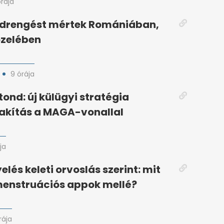
órája
öldrengést mértek Romániában,
özelében
9 órája
tond: új külügyi stratégia
zakítás a MAGA-vonallal
ja
elés keleti orvoslás szerint: mit
menstruációs appok mellé?
rája