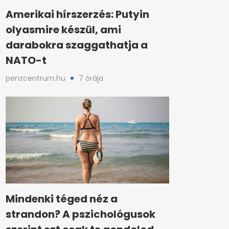
Amerikai hírszerzés: Putyin
olyasmire készül, ami
darabokra szaggathatja a
NATO-t
penzcentrum.hu
7 órája
Mindenki téged néz a
strandon? A pszichológusok