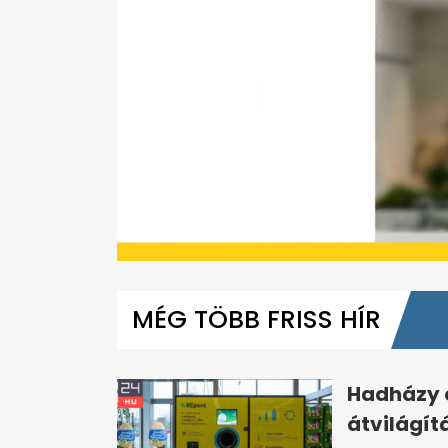
0
seconds
of
MÉG TÖBB FRISS HÍR
1
minute,
13
seconds
Volume
0%
Hadházy é
átvilágít