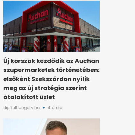
Új korszak kezdődik az Auchan
szupermarketek történetében:
elsőként Szekszárdon nyílik
meg az új stratégia szerint
átalakított üzlet
digitalhungary.hu
4 órája