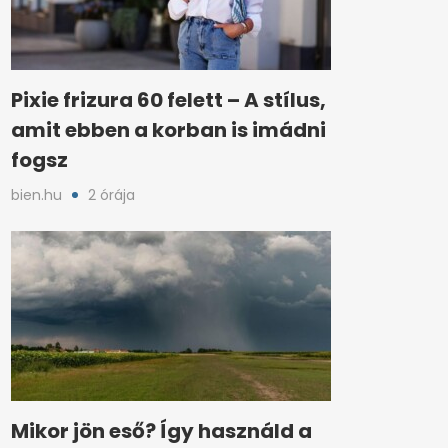
Pixie frizura 60 felett – A stílus,
amit ebben a korban is imádni
fogsz
bien.hu
2 órája
Mikor jön eső? Így használd a