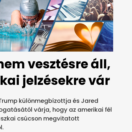
nem vesztésre áll,
ai jelzésekre vár
 Trump különmegbízottja és Jared
ogatásától várja, hogy az amerikai fél
laszkai csúcson megvitatott
l.