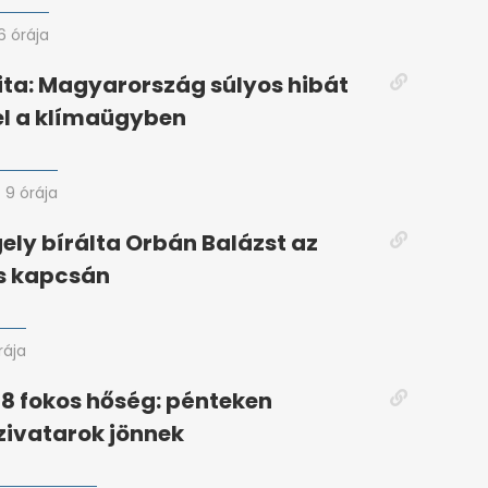
6 órája
ta: Magyarország súlyos hibát
el a klímaügyben
9 órája
ely bírálta Orbán Balázst az
s kapcsán
rája
38 fokos hőség: pénteken
zivatarok jönnek