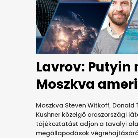
Lavrov: Putyin 
Moszkva amerik
Moszkva Steven Witkoff, Donald
Kushner közelgő oroszországi lát
tájékoztatást adjon a tavalyi a
megállapodások végrehajtásáró