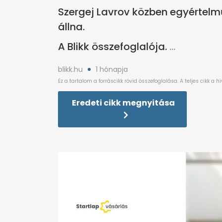
Szergej Lavrov közben egyértelmű
állna.
A Blikk összefoglalója.
blikk.hu
1 hónapja
Eredeti cikk megnyitása