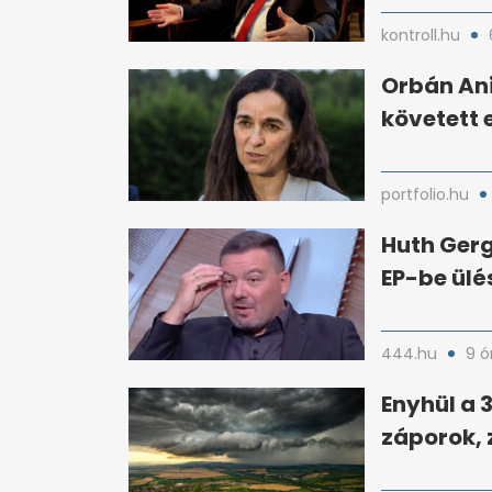
kontroll.hu
Orbán Ani
követett 
portfolio.hu
Huth Gerg
EP-be ülé
444.hu
9 ó
Enyhül a 
záporok, 