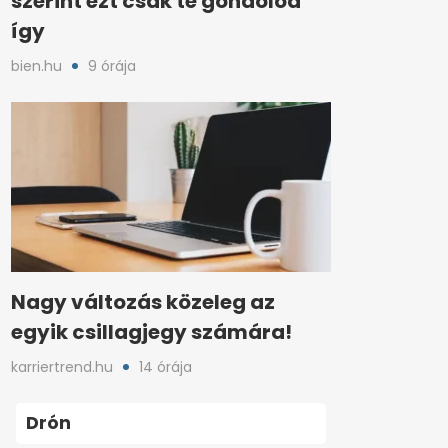
szerint ezt csak te gondolod
így
bien.hu
9 órája
Nagy változás közeleg az
egyik csillagjegy számára!
karriertrend.hu
14 órája
Drón