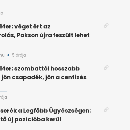
ja
ter: véget ért az
lás, Pakson újra feszült lehet
hu
5 órája
éter: szombattól hosszabb
 jön csapadék, jön a centizés
rája
serék a Legfőbb Ügyészségen:
tő új pozícióba kerül