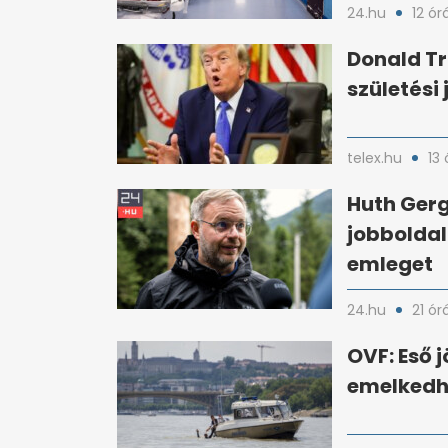
24.hu
12 ór
Donald Tr
születési
telex.hu
13 
Huth Gerg
jobboldal
emleget
24.hu
21 ór
OVF: Eső 
emelkedhe