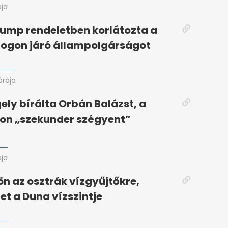
ája
ump rendeletben korlátozta a
 jogon járó állampolgárságot
órája
ely bírálta Orbán Balázst, a
on „szekunder szégyent”
ája
jön az osztrák vízgyűjtőkre,
t a Duna vízszintje