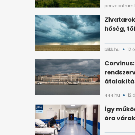
penzcentrum.
Zivatarok
hőség, tö
blikk.hu
12 
Corvinus
rendszerv
átalakítá
444.hu
12 
Így működ
óra várak