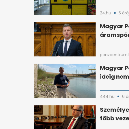
24.hu
5 órá
Magyar Pé
áramspóro
penzcentrum.
Magyar P
ideig nem
444.hu
6 ó
Személyc
több veze