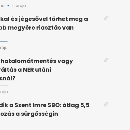
hu
11 órája
kal és jégesővel törhet meg a
bb megyére riasztás van
órája
: hatalomátmentés vagy
áltás a NER utáni
snál?
órája
ik a Szent Imre SBO: átlag 5,5
ozás a sürgősségin