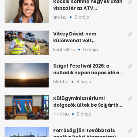
Kocsis Korinna négy év után
visszatér az ATV
képernyőjére,
atv.hu
6 órája
szeptembertől
Vitézy Dávid: nem
különvonat volt,
próbameneten utazott
kontroll.hu
6 órája
Kelebiáról
Sziget Fesztivál 2026: a
nulladik napon napos idő és
kánikula jön
blikk.hu
8 órája
Külügyminisztériumi
dolgozók ültek be Szijjártó
sajtótájékoztatóira
444.hu
8 órája
Forróság jön: továbbra is