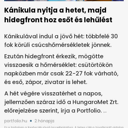
Kánikula nyitja a hetet, majd
hidegfront hoz esőt és lehűlést
Kánikulával indul a jövő hét: többfelé 30
fok körüli csúcshőmérsékletek jönnek.
Ezután hidegfront érkezik, mögötte
visszaesik a hőmérséklet: csütörtökön
napközben már csak 22-27 fok várható,
és eső, zápor, zivatar is lehet.
A hét végére visszatérhet a napos,
jellemzően száraz idő a HungaroMet Zrt.
előrejelzése szerint, írja a Portfolio.
portfolio.hu
2 hónapja