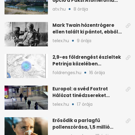
opció a Paksi Atomerőmű
teljes leállítása
atv.hu
8 órája
Mark Twain hózentrógere
ellen talált ki pántot, ebből
lett a melltartóé
telex.hu
9 órája
2,9-es földrengést észleltek
Petrinja közelében
augusztus 9-én este
foldrenges.hu
16 órája
Europol: a svéd Foxtrot
Hálózat tinédzsereket
szervez be leszámolásokra
telex.hu
17 órája
Erősödik a parlagfű
pollenszórása, 1,5 millió
magyart érinthet