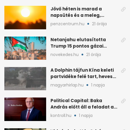
Jövő héten is marad a
napsütés és a meleg,
midweek jöhet enyhülés
penzcentrum.hu
21 órája
Netanjahu elutasította
Trump 15 pontos gázai
béketervét
novekedes.hu
21 órája
A Dolphin tájfun Kína keleti
partvidéke felé tart, heves
esőkkel
magyarhirlap.hu
1 napja
Political Capital: Baka
András előtt áll a feladat az
elnöki tekintélyért
kontroll.hu
1 napja