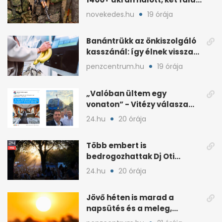
elfoglalva
novekedes.hu
19 órája
Banántrükk az önkiszolgáló
kasszánál: így élnek vissza
egyes vevők
penzcentrum.hu
19 órája
„Valóban ültem egy
vonaton” - Vitézy válasza
Németh Balázs „nagy
24.hu
20 órája
leleplezésére”
Több embert is
bedrogozhattak Dj Oti
koncertjén, a Sziget reagált
24.hu
20 órája
Jövő héten is marad a
napsütés és a meleg,
midweek jöhet enyhülés