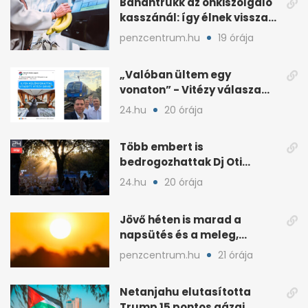
Banántrükk az önkiszolgáló
kasszánál: így élnek vissza
egyes vevők
penzcentrum.hu
19 órája
„Valóban ültem egy
vonaton” - Vitézy válasza
Németh Balázs „nagy
24.hu
20 órája
leleplezésére”
Több embert is
bedrogozhattak Dj Oti
koncertjén, a Sziget reagált
24.hu
20 órája
Jövő héten is marad a
napsütés és a meleg,
midweek jöhet enyhülés
penzcentrum.hu
21 órája
Netanjahu elutasította
Trump 15 pontos gázai