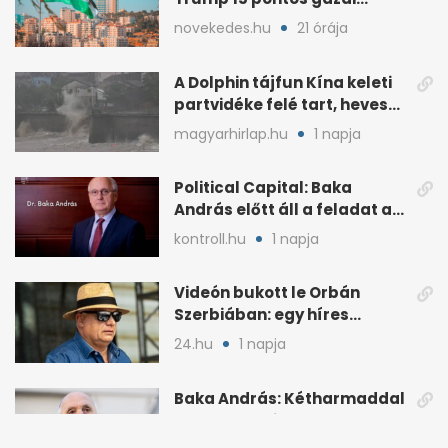
béketervét
novekedes.hu
21 órája
A Dolphin tájfun Kína keleti
partvidéke felé tart, heves
esőkkel
magyarhirlap.hu
1 napja
Political Capital: Baka
András előtt áll a feladat az
elnöki tekintélyért
kontroll.hu
1 napja
Videón bukott le Orbán
Szerbiában: egy híres
milliárdossal nyaral
24.hu
1 napja
Baka András: Kétharmaddal
sem lehet mindent
megcsinálni