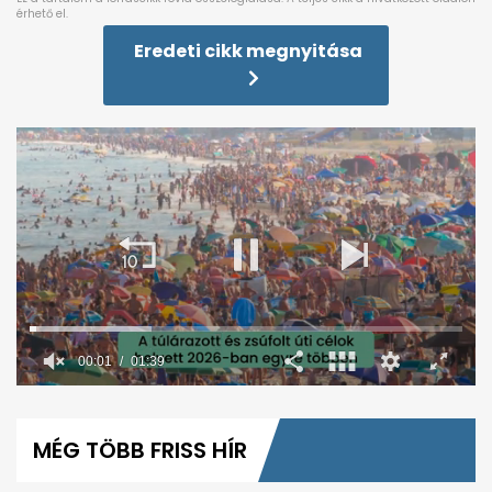
Eredeti cikk megnyitása
00:02
01:39
0
seconds
of
MÉG TÖBB FRISS HÍR
1
minute,
39