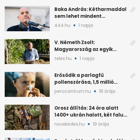
Baka András: Kétharmaddal
sem lehet mindent
megcsinálni
444.hu
1 napja
V. Németh Zsolt:
Magyarország az egyik
legszegényebb ország
telex.hu
1 napja
vízben
Erősödik a parlagfű
pollenszórása, 1,5 millió
magyart érinthet
penzcentrum.hu
18 órája
Orosz állítás: 24 óra alatt
1400+ ukrán halott, két falu
elfoglalva
novekedes.hu
19 órája