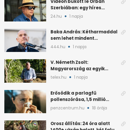
Videón bukott le Orbán
Szerbiában: egy híres
milliárdossal nyaral
24.hu
1 napja
Baka András: Kétharmaddal
sem lehet mindent
megcsinálni
444.hu
1 napja
V. Németh Zsolt:
Magyarország az egyik
legszegényebb ország
telex.hu
1 napja
vízben
Erősödik a parlagfű
pollenszórása, 1,5 millió
magyart érinthet
penzcentrum.hu
18 órája
Orosz állítás: 24 óra alatt
1400+ ukrán halott, két falu