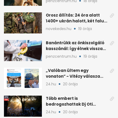
penzcentrum.hu
18 órája
Orosz állítás: 24 óra alatt
1400+ ukrán halott, két falu
elfoglalva
novekedes.hu
19 órája
Banántrükk az önkiszolgáló
kasszánál: így élnek vissza
egyes vevők
penzcentrum.hu
19 órája
„Valóban ültem egy
vonaton” - Vitézy válasza
Németh Balázs „nagy
24.hu
20 órája
leleplezésére”
Több embert is
bedrogozhattak Dj Oti
koncertjén, a Sziget reagált
24.hu
20 órája