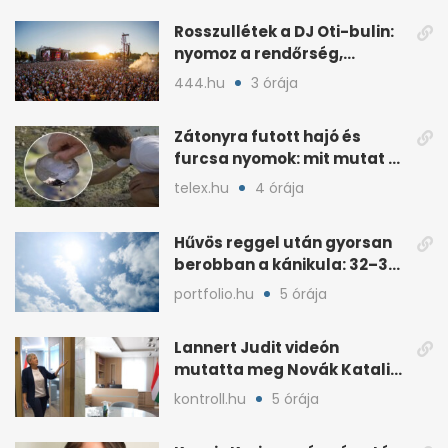
seconds
Rosszullétek a DJ Oti-bulin:
nyomoz a rendőrség,
tanúkat hallgattak ki
444.hu
3 órája
Zátonyra futott hajó és
furcsa nyomok: mit mutat az
apadó Duna
telex.hu
4 órája
Hűvös reggel után gyorsan
berobban a kánikula: 32–37
fok jön
portfolio.hu
5 órája
Lannert Judit videón
mutatta meg Novák Katalin
korábbi irodáját
kontroll.hu
5 órája