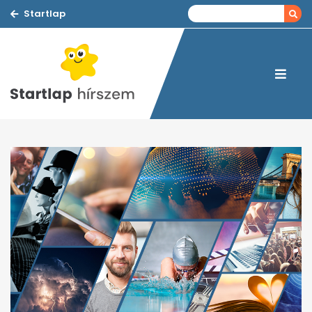
Startlap