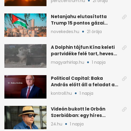
penzcentrum.hu
21 órája
Netanjahu elutasította
Trump 15 pontos gázai
béketervét
novekedes.hu
21 órája
A Dolphin tájfun Kína keleti
partvidéke felé tart, heves
esőkkel
magyarhirlap.hu
1 napja
Political Capital: Baka
András előtt áll a feladat az
elnöki tekintélyért
kontroll.hu
1 napja
Videón bukott le Orbán
Szerbiában: egy híres
milliárdossal nyaral
24.hu
1 napja