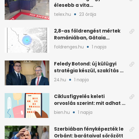
élesebb a vita
Spanyolország és
telex.hu
23 órája
Olaszország között
2,8-as földrengést mértek
Romániában, Gătaia
közelében
foldrenges.hu
1 napja
Feledy Botond: új külügyi
stratégia készül, szakítás a
MAGA-vonallal
24.hu
1 napja
Ciklusfigyelés keleti
orvoslás szerint: mit adhat a
menstruációs appok mellé?
bien.hu
1 napja
Szerbiában fényképezték le
Orbánt: barátaival sörözött