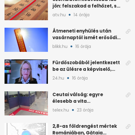
jön: felszakad a felhőzet, sok
napsütéssel
atv.hu
14 órája
Átmeneti enyhülés után
vasárnaptól ismét erősödik
a hőség
blikk.hu
16 órája
Fürdőszobából jelentkezett
be az ülésre a képviselő,
árny tűnt fel mögötte
24.hu
16 órája
Ceutai válság: egyre
élesebb a vita
Spanyolország és
telex.hu
23 órája
Olaszország között
2,8-as földrengést mértek
Romániában, Gătaia