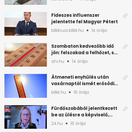
képviselőre
Fideszes influenszer
jelentette fel Magyar Pétert
blikkruzs.blikk.hu
14 órája
Szombaton kedvezőbb idő
jön: felszakad a felhőzet, sok
napsütéssel
atv.hu
14 órája
Átmeneti enyhülés után
vasárnaptól ismét erősödik
a hőség
blikk.hu
16 órája
Fürdőszobából jelentkezett
be az ülésre a képviselő,
árny tűnt fel mögötte
24.hu
16 órája