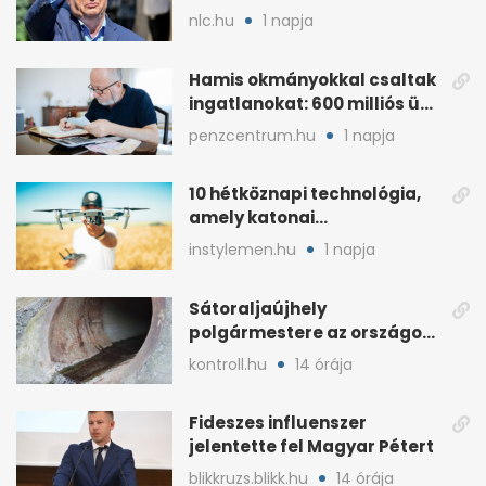
nlc.hu
1 napja
Hamis okmányokkal csaltak
ingatlanokat: 600 milliós ügy
Pestben
penzcentrum.hu
1 napja
10 hétköznapi technológia,
amely katonai
fejlesztésként indult
instylemen.hu
1 napja
Sátoraljaújhely
polgármestere az országos
hír miatt támadt
kontroll.hu
14 órája
képviselőre
Fideszes influenszer
jelentette fel Magyar Pétert
blikkruzs.blikk.hu
14 órája