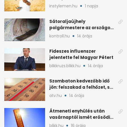
fejlesztésként indult
instylemen.hu
1 napja
Sátoraljaújhely
polgármestere az országos
hír miatt támadt
kontroll.hu
14 órája
képviselőre
Fideszes influenszer
jelentette fel Magyar Pétert
blikkruzs.blikk.hu
14 órája
Szombaton kedvezőbb idő
jön: felszakad a felhőzet, sok
napsütéssel
atv.hu
14 órája
Átmeneti enyhülés után
vasárnaptól ismét erősödik
a hőség
blikk.hu
16 órája