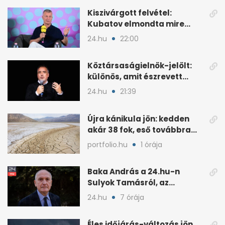
Kiszivárgott felvétel:
Kubatov elmondta mire
ment el a Fradiváros 25
24.hu
22:00
milliárd forintja
Köztársaságielnök-jelölt:
különös, amit észrevett
Török Gábor
24.hu
21:39
Újra kánikula jön: kedden
akár 38 fok, eső továbbra
sem várható
portfolio.hu
1 órája
Baka András a 24.hu-n
Sulyok Tamásról, az
alkotmányról és a Tiszáról
24.hu
7 órája
Éles időjárás-változás jön