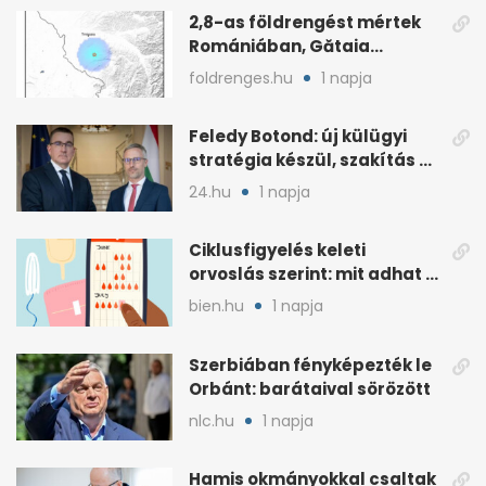
2,8-as földrengést mértek
Romániában, Gătaia
közelében
foldrenges.hu
1 napja
Feledy Botond: új külügyi
stratégia készül, szakítás a
MAGA-vonallal
24.hu
1 napja
Ciklusfigyelés keleti
orvoslás szerint: mit adhat a
menstruációs appok mellé?
bien.hu
1 napja
Szerbiában fényképezték le
Orbánt: barátaival sörözött
nlc.hu
1 napja
Hamis okmányokkal csaltak