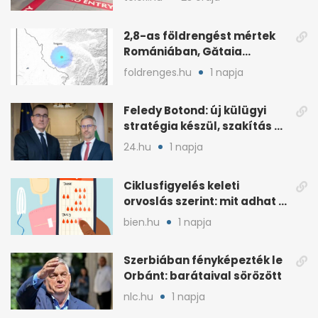
Olaszország között
2,8-as földrengést mértek
Romániában, Gătaia
közelében
foldrenges.hu
1 napja
Feledy Botond: új külügyi
stratégia készül, szakítás a
MAGA-vonallal
24.hu
1 napja
Ciklusfigyelés keleti
orvoslás szerint: mit adhat a
menstruációs appok mellé?
bien.hu
1 napja
Szerbiában fényképezték le
Orbánt: barátaival sörözött
nlc.hu
1 napja