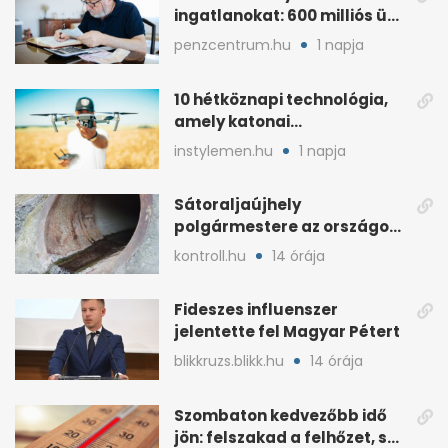
ingatlanokat: 600 milliós ügy
Pestben
penzcentrum.hu
1 napja
10 hétköznapi technológia,
amely katonai
fejlesztésként indult
instylemen.hu
1 napja
Sátoraljaújhely
polgármestere az országos
hír miatt támadt
kontroll.hu
14 órája
képviselőre
Fideszes influenszer
jelentette fel Magyar Pétert
blikkruzs.blikk.hu
14 órája
Szombaton kedvezőbb idő
jön: felszakad a felhőzet, sok