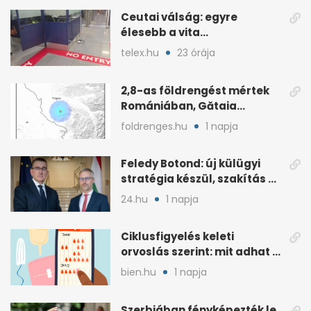
Ceutai válság: egyre
élesebb a vita
Spanyolország és
telex.hu
23 órája
Olaszország között
2,8-as földrengést mértek
Romániában, Gătaia
közelében
foldrenges.hu
1 napja
Feledy Botond: új külügyi
stratégia készül, szakítás a
MAGA-vonallal
24.hu
1 napja
Ciklusfigyelés keleti
orvoslás szerint: mit adhat a
menstruációs appok mellé?
bien.hu
1 napja
Szerbiában fényképezték le