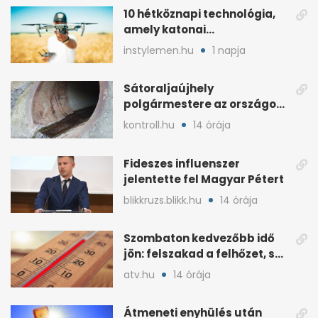
10 hétköznapi technológia,
amely katonai
fejlesztésként indult
instylemen.hu
1 napja
Sátoraljaújhely
polgármestere az országos
hír miatt támadt
kontroll.hu
14 órája
képviselőre
Fideszes influenszer
jelentette fel Magyar Pétert
blikkruzs.blikk.hu
14 órája
Szombaton kedvezőbb idő
jön: felszakad a felhőzet, sok
napsütéssel
atv.hu
14 órája
Átmeneti enyhülés után