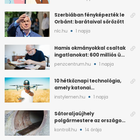
Szerbiában fényképezték le
Orbánt: barátaival sörözött
nlc.hu
1 napja
Hamis okmányokkal csaltak
ingatlanokat: 600 milliós ügy
Pestben
penzcentrum.hu
1 napja
10 hétköznapi technológia,
amely katonai
fejlesztésként indult
instylemen.hu
1 napja
Sátoraljaújhely
polgármestere az országos
hír miatt támadt
kontroll.hu
14 órája
képviselőre