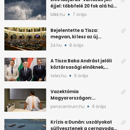
éjjel: többfelé 20 fok alá hűl
a levegő
blikk.hu
7 órája
Bejelentette a Tisza:
megvan, ki lesz az új
köztársasági elnök
24.hu
8 órája
A Tisza Baka Andrást jelöli
köztársasági elnöknek,
kedden szavazhat a Ház
telex.hu
9 órája
Vazektómia
Magyarországon:
magánban is akár egy év a
penzcentrum.hu
9 órája
várólista
Krízis a Dunán: uszályokat
süllyesztenek a cernavodai