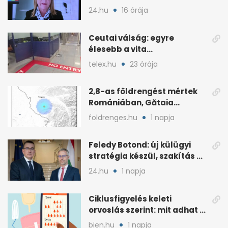
árny tűnt fel mögötte
24.hu
16 órája
Ceutai válság: egyre
élesebb a vita
Spanyolország és
telex.hu
23 órája
Olaszország között
2,8-as földrengést mértek
Romániában, Gătaia
közelében
foldrenges.hu
1 napja
Feledy Botond: új külügyi
stratégia készül, szakítás a
MAGA-vonallal
24.hu
1 napja
Ciklusfigyelés keleti
orvoslás szerint: mit adhat a
menstruációs appok mellé?
bien.hu
1 napja