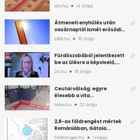
napsütéssel
atv.hu
14 órája
Átmeneti enyhülés után
vasárnaptól ismét erősödik
a hőség
blikk.hu
16 órája
Fürdőszobából jelentkezett
be az ülésre a képviselő,
árny tűnt fel mögötte
24.hu
16 órája
Ceutai válság: egyre
élesebb a vita
Spanyolország és
telex.hu
23 órája
Olaszország között
2,8-as földrengést mértek
Romániában, Gătaia
közelében
foldrenges.hu
1 napja