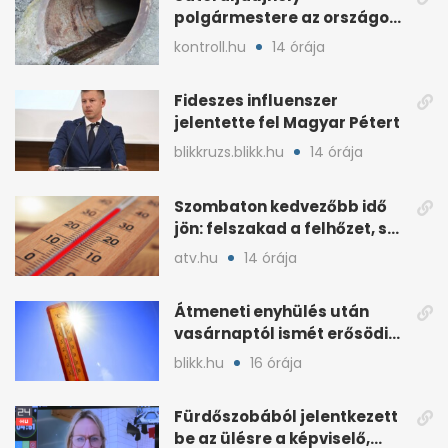
polgármestere az országos
hír miatt támadt
kontroll.hu
14 órája
képviselőre
Fideszes influenszer
jelentette fel Magyar Pétert
blikkruzs.blikk.hu
14 órája
Szombaton kedvezőbb idő
jön: felszakad a felhőzet, sok
napsütéssel
atv.hu
14 órája
Átmeneti enyhülés után
vasárnaptól ismét erősödik
a hőség
blikk.hu
16 órája
Fürdőszobából jelentkezett
be az ülésre a képviselő,