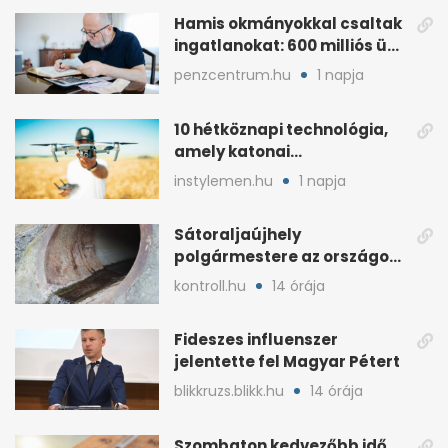
Hamis okmányokkal csaltak
ingatlanokat: 600 milliós ügy
Pestben
penzcentrum.hu
1 napja
10 hétköznapi technológia,
amely katonai
fejlesztésként indult
instylemen.hu
1 napja
Sátoraljaújhely
polgármestere az országos
hír miatt támadt
kontroll.hu
14 órája
képviselőre
Fideszes influenszer
jelentette fel Magyar Pétert
blikkruzs.blikk.hu
14 órája
Szombaton kedvezőbb idő