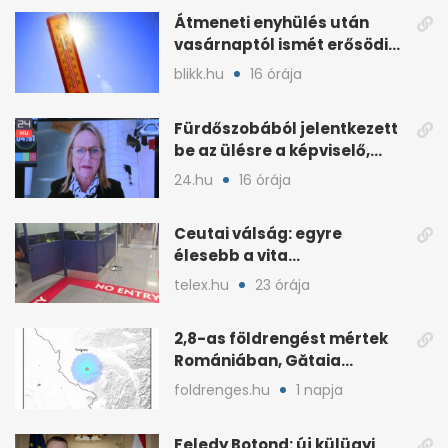
Átmeneti enyhülés után
vasárnaptól ismét erősödik
a hőség
blikk.hu
16 órája
Fürdőszobából jelentkezett
be az ülésre a képviselő,
árny tűnt fel mögötte
24.hu
16 órája
Ceutai válság: egyre
élesebb a vita
Spanyolország és
telex.hu
23 órája
Olaszország között
2,8-as földrengést mértek
Romániában, Gătaia
közelében
foldrenges.hu
1 napja
Feledy Botond: új külügyi