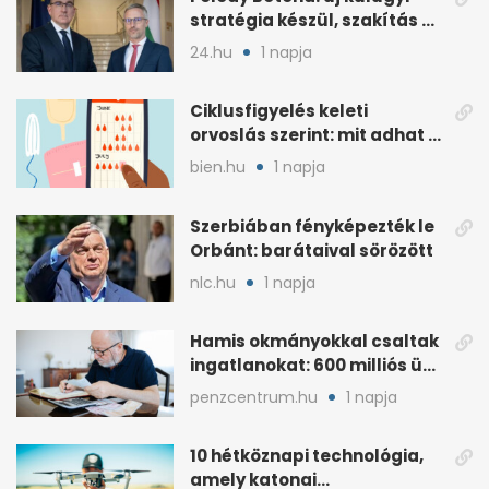
stratégia készül, szakítás a
MAGA-vonallal
24.hu
1 napja
Ciklusfigyelés keleti
orvoslás szerint: mit adhat a
menstruációs appok mellé?
bien.hu
1 napja
Szerbiában fényképezték le
Orbánt: barátaival sörözött
nlc.hu
1 napja
Hamis okmányokkal csaltak
ingatlanokat: 600 milliós ügy
Pestben
penzcentrum.hu
1 napja
10 hétköznapi technológia,
amely katonai