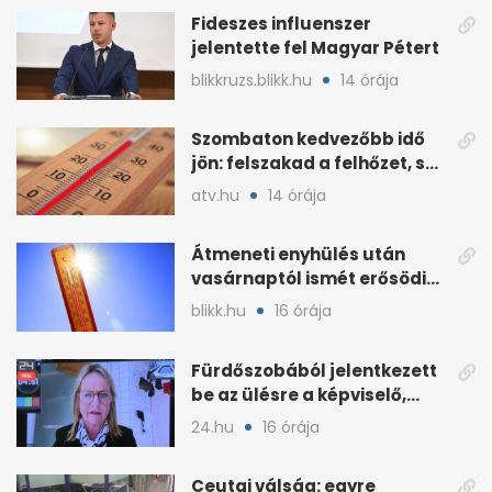
Fideszes influenszer
jelentette fel Magyar Pétert
blikkruzs.blikk.hu
14 órája
Szombaton kedvezőbb idő
jön: felszakad a felhőzet, sok
napsütéssel
atv.hu
14 órája
Átmeneti enyhülés után
vasárnaptól ismét erősödik
a hőség
blikk.hu
16 órája
Fürdőszobából jelentkezett
be az ülésre a képviselő,
árny tűnt fel mögötte
24.hu
16 órája
Ceutai válság: egyre