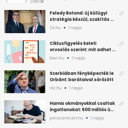
Feledy Botond: új külügyi
stratégia készül, szakítás a
MAGA-vonallal
24.hu
1 napja
Ciklusfigyelés keleti
orvoslás szerint: mit adhat a
menstruációs appok mellé?
bien.hu
1 napja
Szerbiában fényképezték le
Orbánt: barátaival sörözött
nlc.hu
1 napja
Hamis okmányokkal csaltak
ingatlanokat: 600 milliós ügy
Pestben
penzcentrum.hu
1 napja