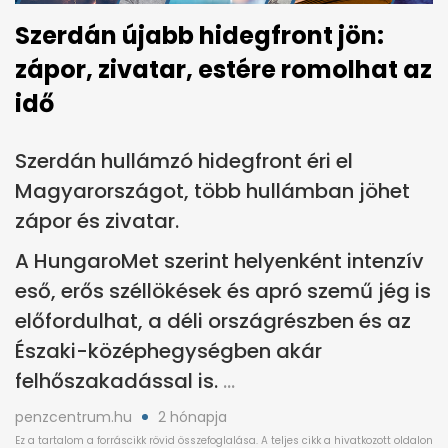
Szerdán újabb hidegfront jön:
zápor, zivatar, estére romolhat az
idő
Szerdán hullámzó hidegfront éri el
Magyarországot, több hullámban jöhet
zápor és zivatar.
A HungaroMet szerint helyenként intenzív
eső, erős széllökések és apró szemű jég is
előfordulhat, a déli országrészben és az
Északi-középhegységben akár
felhőszakadással is.
penzcentrum.hu
2 hónapja