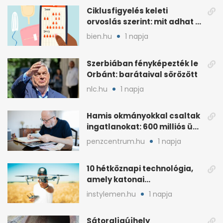
Ciklusfigyelés keleti
orvoslás szerint: mit adhat a
menstruációs appok mellé?
bien.hu
1 napja
Szerbiában fényképezték le
Orbánt: barátaival sörözött
nlc.hu
1 napja
Hamis okmányokkal csaltak
ingatlanokat: 600 milliós ügy
Pestben
penzcentrum.hu
1 napja
10 hétköznapi technológia,
amely katonai
fejlesztésként indult
instylemen.hu
1 napja
Sátoraljaújhely