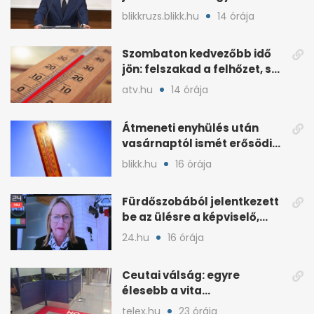
blikkruzs.blikk.hu
14 órája
Szombaton kedvezőbb idő
jön: felszakad a felhőzet, sok
napsütéssel
atv.hu
14 órája
Átmeneti enyhülés után
vasárnaptól ismét erősödik
a hőség
blikk.hu
16 órája
Fürdőszobából jelentkezett
be az ülésre a képviselő,
árny tűnt fel mögötte
24.hu
16 órája
Ceutai válság: egyre
élesebb a vita
Spanyolország és
telex.hu
23 órája