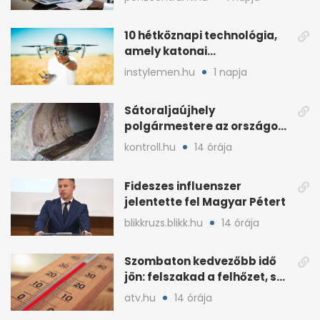
10 hétköznapi technológia,
amely katonai
fejlesztésként indult
instylemen.hu
1 napja
Sátoraljaújhely
polgármestere az országos
hír miatt támadt
kontroll.hu
14 órája
képviselőre
Fideszes influenszer
jelentette fel Magyar Pétert
blikkruzs.blikk.hu
14 órája
Szombaton kedvezőbb idő
jön: felszakad a felhőzet, sok
napsütéssel
atv.hu
14 órája