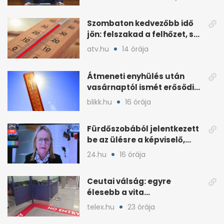
Szombaton kedvezőbb idő
jön: felszakad a felhőzet, sok
napsütéssel
atv.hu
14 órája
Átmeneti enyhülés után
vasárnaptól ismét erősödik
a hőség
blikk.hu
16 órája
Fürdőszobából jelentkezett
be az ülésre a képviselő,
árny tűnt fel mögötte
24.hu
16 órája
Ceutai válság: egyre
élesebb a vita
Spanyolország és
telex.hu
23 órája
Olaszország között