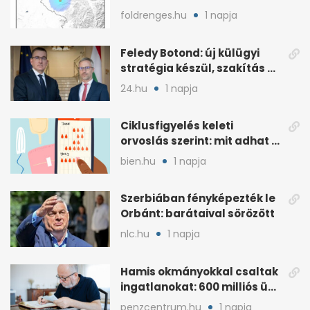
közelében
foldrenges.hu
1 napja
Feledy Botond: új külügyi
stratégia készül, szakítás a
MAGA-vonallal
24.hu
1 napja
Ciklusfigyelés keleti
orvoslás szerint: mit adhat a
menstruációs appok mellé?
bien.hu
1 napja
Szerbiában fényképezték le
Orbánt: barátaival sörözött
nlc.hu
1 napja
Hamis okmányokkal csaltak
ingatlanokat: 600 milliós ügy
Pestben
penzcentrum.hu
1 napja