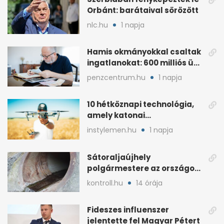
Orbánt: barátaival sörözött
nlc.hu
1 napja
Hamis okmányokkal csaltak
ingatlanokat: 600 milliós ügy
Pestben
penzcentrum.hu
1 napja
10 hétköznapi technológia,
amely katonai
fejlesztésként indult
instylemen.hu
1 napja
Sátoraljaújhely
polgármestere az országos
hír miatt támadt
kontroll.hu
14 órája
képviselőre
Fideszes influenszer
jelentette fel Magyar Pétert