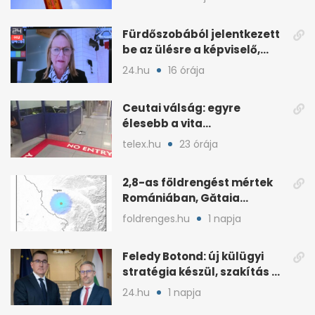
Fürdőszobából jelentkezett
be az ülésre a képviselő,
árny tűnt fel mögötte
24.hu
16 órája
Ceutai válság: egyre
élesebb a vita
Spanyolország és
telex.hu
23 órája
Olaszország között
2,8-as földrengést mértek
Romániában, Gătaia
közelében
foldrenges.hu
1 napja
Feledy Botond: új külügyi
stratégia készül, szakítás a
MAGA-vonallal
24.hu
1 napja