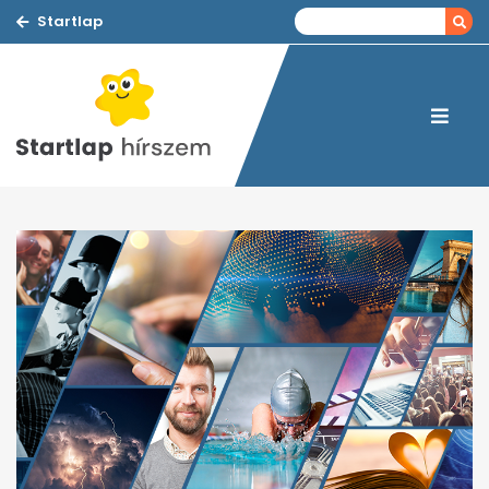
Startlap