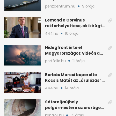
atomerőműért
penzcentrum.hu
9 órája
Lemond a Corvinus
rektorhelyettese, aki kirúgta
Ádám Zoltánt
444.hu
10 órája
Hidegfront érte el
Magyarországot: videón a
látványos időjárásváltás
portfolio.hu
11 órája
Borbás Marcsi beperelte
Kocsis Mátét az „árulózás”
miatt
444.hu
14 órája
Sátoraljaújhely
polgármestere az országos
hír miatt támadt
kontroll.hu
14 órája