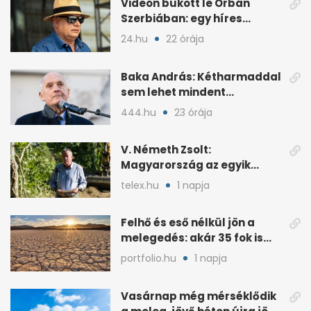
Videón bukott le Orbán
Szerbiában: egy híres
milliárdossal nyaral
24.hu
22 órája
Baka András: Kétharmaddal
sem lehet mindent
megcsinálni
444.hu
23 órája
V. Németh Zsolt:
Magyarország az egyik
legszegényebb ország
telex.hu
1 napja
vízben
Felhő és eső nélkül jön a
melegedés: akár 35 fok is
lehet vasárnap
portfolio.hu
1 napja
Vasárnap még mérséklődik