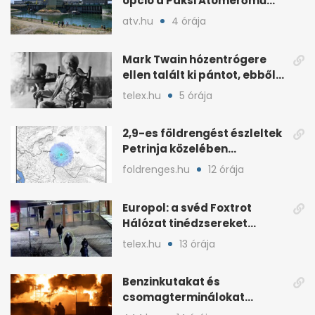
opció a Paksi Atomerőmű
teljes leállítása
atv.hu
4 órája
Mark Twain hózentrógere
ellen talált ki pántot, ebből
lett a melltartóé
telex.hu
5 órája
2,9-es földrengést észleltek
Petrinja közelében
augusztus 9-én este
foldrenges.hu
12 órája
Europol: a svéd Foxtrot
Hálózat tinédzsereket
szervez be leszámolásokra
telex.hu
13 órája
Benzinkutakat és
csomagterminálokat
támadnak: sérül Ukrajna