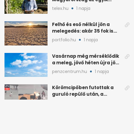
legszegényebb ország
telex.hu
1 napja
vízben
Felhő és eső nélkül jön a
melegedés: akár 35 fok is
lehet vasárnap
portfolio.hu
1 napja
Vasárnap még mérséklődik
a meleg, jövő héten újra jön
a kánikula
penzcentrum.hu
1 napja
Körömcipőben futottak a
guruló repülő után, a
hatóságok közbeléptek
24.hu
1 napja
Strandidő vasárnap
Budapesten: napsütés és
akár 33 fok is jöhet