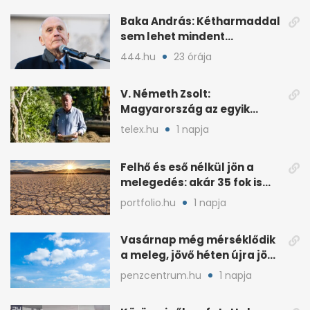
Baka András: Kétharmaddal
sem lehet mindent
megcsinálni
444.hu
23 órája
V. Németh Zsolt:
Magyarország az egyik
legszegényebb ország
telex.hu
1 napja
vízben
Felhő és eső nélkül jön a
melegedés: akár 35 fok is
lehet vasárnap
portfolio.hu
1 napja
Vasárnap még mérséklődik
a meleg, jövő héten újra jön
a kánikula
penzcentrum.hu
1 napja