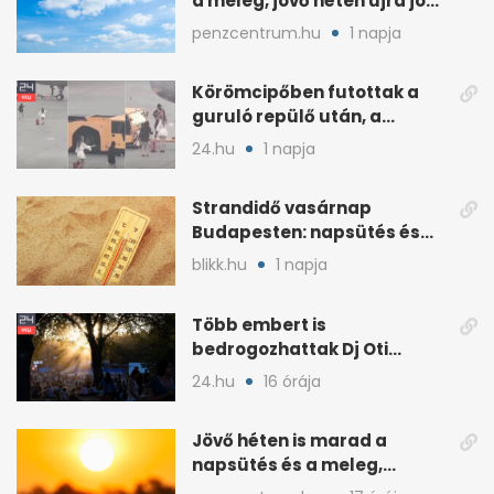
a meleg, jövő héten újra jön
a kánikula
penzcentrum.hu
1 napja
Körömcipőben futottak a
guruló repülő után, a
hatóságok közbeléptek
24.hu
1 napja
Strandidő vasárnap
Budapesten: napsütés és
akár 33 fok is jöhet
blikk.hu
1 napja
Több embert is
bedrogozhattak Dj Oti
koncertjén, a Sziget reagált
24.hu
16 órája
Jövő héten is marad a
napsütés és a meleg,
midweek jöhet enyhülés