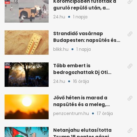
Körömcipőben futottak a
guruló repülő után, a
hatóságok közbeléptek
24.hu
1 napja
Strandidő vasárnap
Budapesten: napsütés és
akár 33 fok is jöhet
blikk.hu
1 napja
Több embert is
bedrogozhattak Dj Oti
koncertjén, a Sziget reagált
24.hu
16 órája
Jövő héten is marad a
napsütés és a meleg,
midweek jöhet enyhülés
penzcentrum.hu
17 órája
Netanjahu elutasította
Trump 15 pontos gázai