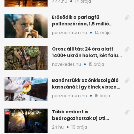
444.hu
14 órája
ellátása
Erősödik a parlagfű
pollenszórása, 1,5 millió
magyart érinthet
penzcentrum.hu
14 órája
Orosz állítás: 24 óra alatt
1400+ ukrán halott, két falu
elfoglalva
novekedes.hu
15 órája
Banántrükk az önkiszolgáló
kasszánál: így élnek vissza
egyes vevők
penzcentrum.hu
15 órája
Több embert is
bedrogozhattak Dj Oti
koncertjén, a Sziget reagált
24.hu
16 órája