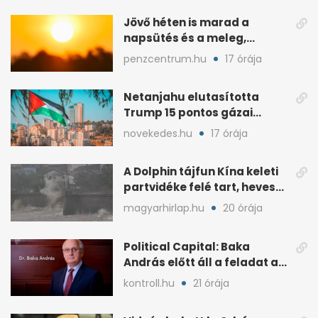
Jövő héten is marad a
napsütés és a meleg,
midweek jöhet enyhülés
penzcentrum.hu
17 órája
Netanjahu elutasította
Trump 15 pontos gázai
béketervét
novekedes.hu
17 órája
A Dolphin tájfun Kína keleti
partvidéke felé tart, heves
esőkkel
magyarhirlap.hu
20 órája
Political Capital: Baka
András előtt áll a feladat az
elnöki tekintélyért
kontroll.hu
21 órája