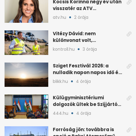
Kocsis Korinna négy év után
visszatér az ATV
képernyőjére,
atv.hu
2 órája
szeptembertől
Vitézy Dávid: nem
különvonat volt,
próbameneten utazott
kontroll.hu
3 órája
Kelebiáról
Sziget Fesztivál 2026: a
nulladik napon napos idő és
kánikula jön
blikk.hu
4 órája
Külügyminisztériumi
dolgozók ültek be Szijjártó
sajtótájékoztatóira
444.hu
4 órája
Forróság jön: továbbra is