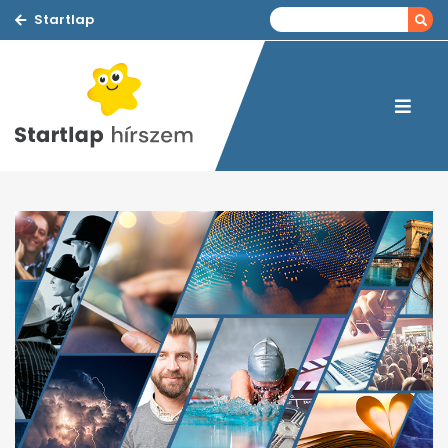
Startlap