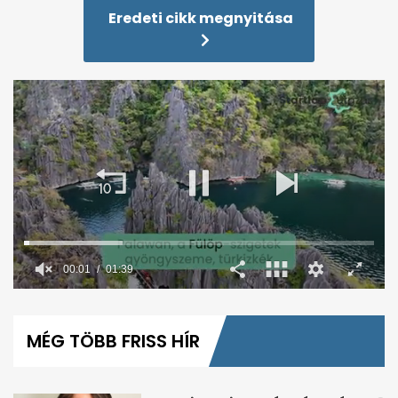
Eredeti cikk megnyitása
00:02
01:39
0
seconds
of
MÉG TÖBB FRISS HÍR
1
minute,
39
seconds