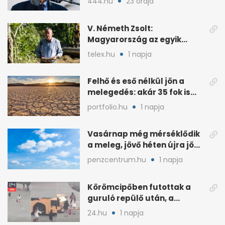
444.hu
23 órája
V. Németh Zsolt:
Magyarország az egyik
legszegényebb ország
telex.hu
1 napja
vízben
Felhő és eső nélkül jön a
melegedés: akár 35 fok is
lehet vasárnap
portfolio.hu
1 napja
Vasárnap még mérséklődik
a meleg, jövő héten újra jön
a kánikula
penzcentrum.hu
1 napja
Körömcipőben futottak a
guruló repülő után, a
hatóságok közbeléptek
24.hu
1 napja