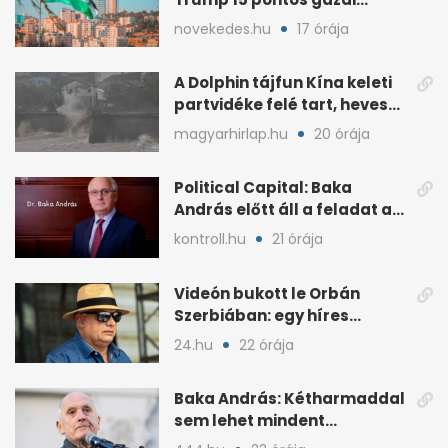
béketervét
novekedes.hu
17 órája
A Dolphin tájfun Kína keleti
partvidéke felé tart, heves
esőkkel
magyarhirlap.hu
20 órája
Political Capital: Baka
András előtt áll a feladat az
elnöki tekintélyért
kontroll.hu
21 órája
Videón bukott le Orbán
Szerbiában: egy híres
milliárdossal nyaral
24.hu
22 órája
Baka András: Kétharmaddal
sem lehet mindent
megcsinálni