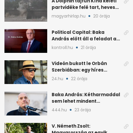
A Dolphin tájfun Kína keleti
partvidéke felé tart, heves
esőkkel
magyarhirlap.hu
20 órája
Political Capital: Baka
András előtt áll a feladat az
elnöki tekintélyért
kontroll.hu
21 órája
Videón bukott le Orbán
Szerbiában: egy híres
milliárdossal nyaral
24.hu
22 órája
Baka András: Kétharmaddal
sem lehet mindent
megcsinálni
444.hu
23 órája
V. Németh Zsolt:
Magyarország az egyik