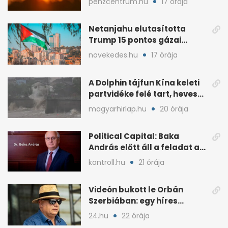
penzcentrum.hu
17 órája
Netanjahu elutasította
Trump 15 pontos gázai
béketervét
novekedes.hu
17 órája
A Dolphin tájfun Kína keleti
partvidéke felé tart, heves
esőkkel
magyarhirlap.hu
20 órája
Political Capital: Baka
András előtt áll a feladat az
elnöki tekintélyért
kontroll.hu
21 órája
Videón bukott le Orbán
Szerbiában: egy híres
milliárdossal nyaral
24.hu
22 órája