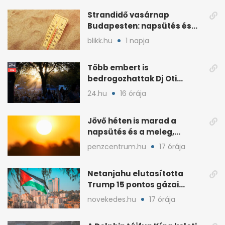
Strandidő vasárnap
Budapesten: napsütés és
akár 33 fok is jöhet
blikk.hu
1 napja
Több embert is
bedrogozhattak Dj Oti
koncertjén, a Sziget reagált
24.hu
16 órája
Jövő héten is marad a
napsütés és a meleg,
midweek jöhet enyhülés
penzcentrum.hu
17 órája
Netanjahu elutasította
Trump 15 pontos gázai
béketervét
novekedes.hu
17 órája