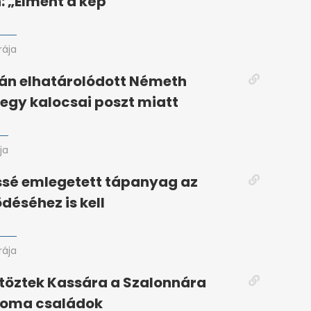
 „Elment a kép”
rája
án elhatárolódott Németh
 egy kalocsai poszt miatt
ja
ssé emlegetett tápanyag az
éséhez is kell
rája
töztek Kassára a Szalonnára
 roma családok