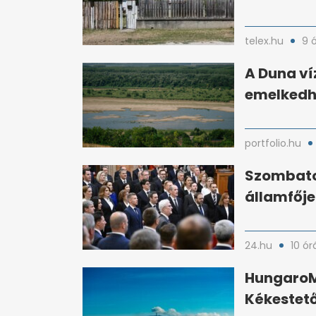
telex.hu
9 
A Duna víz
emelkedhe
portfolio.hu
Szombaton
államfőjel
24.hu
10 ór
HungaroMe
Kékestető