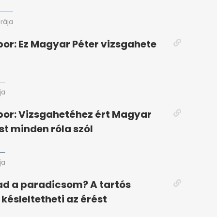
órája
or: Ez Magyar Péter vizsgahete
ja
or: Vizsgahetéhez ért Magyar
st minden róla szól
ja
ad a paradicsom? A tartós
késleltetheti az érést