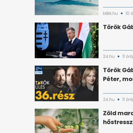
blikk.hu
10 
Török Gáb
24.hu
11 órá
Török Gáb
Péter, mo
24.hu
11 órá
Zöld mar
hőstressz 