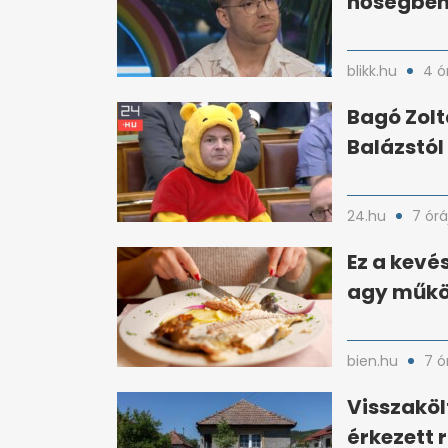
hőségben:
blikk.hu
4 ó
Bagó Zolt
Balázstól
24.hu
7 órá
Ez a kevé
agy működ
bien.hu
7 ó
Visszaköl
érkezett