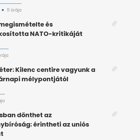
11 órája
 megismételte és
osította NATO-kritikáját
órája
ter: Kilenc centire vagyunk a
árnapi mélypontjától
ája
sban dönthet az
bíróság: érintheti az uniós
t