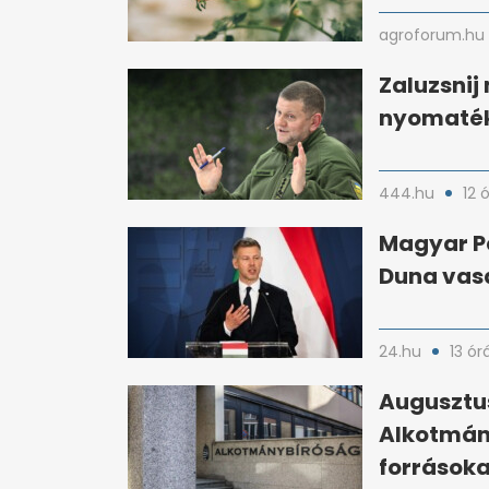
agroforum.hu
Zaluzsnij
nyomaték
444.hu
12 
Magyar Pé
Duna vas
24.hu
13 ór
Augusztu
Alkotmány
forrásoka