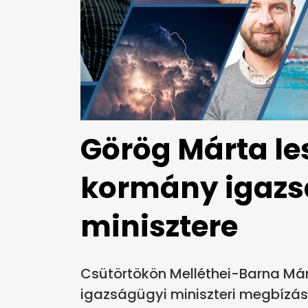
Görög Márta les
kormány igazs
minisztere
Csütörtökön Melléthei-Barna Márt
igazságügyi miniszteri megbízás