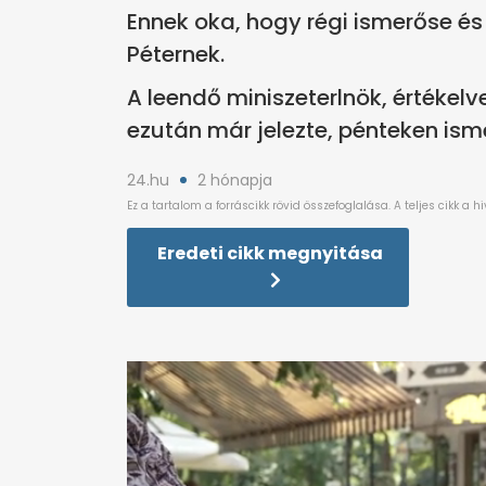
Ennek oka, hogy régi ismerőse és
Péternek.
A leendő miniszeterlnök, értékelv
ezután már jelezte, pénteken ismer
24.hu
2 hónapja
Eredeti cikk megnyitása