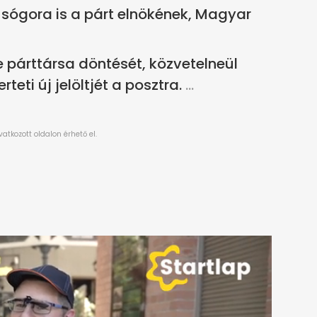
 sógora is a párt elnökének, Magyar
e párttársa döntését, közvetelneül
teti új jelöltjét a posztra.