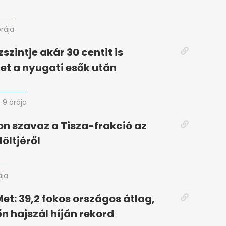
órája
szintje akár 30 centit is
t a nyugati esők után
9 órája
 szavaz a Tisza-frakció az
öltjéről
ája
t: 39,2 fokos országos átlag,
n hajszál híján rekord