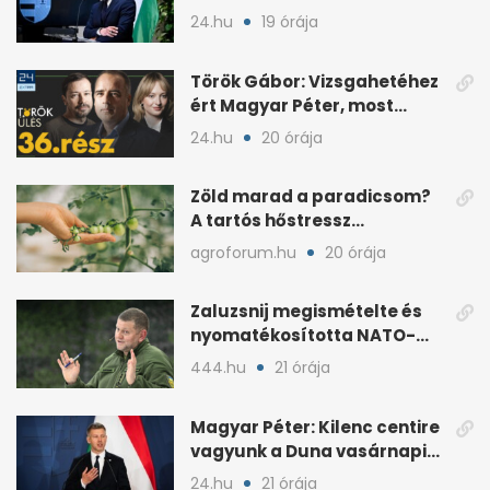
24.hu
19 órája
Török Gábor: Vizsgahetéhez
ért Magyar Péter, most
minden róla szól
24.hu
20 órája
Zöld marad a paradicsom?
A tartós hőstressz
késleltetheti az érést
agroforum.hu
20 órája
Zaluzsnij megismételte és
nyomatékosította NATO-
kritikáját
444.hu
21 órája
Magyar Péter: Kilenc centire
vagyunk a Duna vasárnapi
mélypontjától
24.hu
21 órája