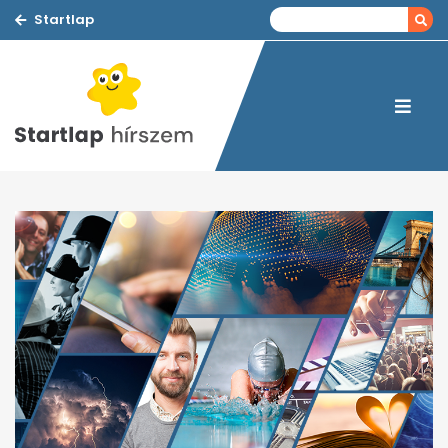
Startlap