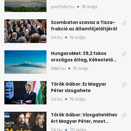
nyugati esők után
portfolio.hu
18 órája
Szombaton szavaz a Tisza-
frakció az államfőjelöltjéről
24.hu
19 órája
HungaroMet: 39,2 fokos
országos átlag, Kékestetőn
hajszál híján rekord
blikk.hu
19 órája
Török Gábor: Ez Magyar
Péter vizsgahete
24.hu
19 órája
Török Gábor: Vizsgahetéhez
ért Magyar Péter, most
minden róla szól
24.hu
20 órája