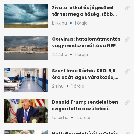
Zivatarokkal és jégesővel
törhet meg a hőség, több
megyére riasztás van
blikk.hu
1 órája
Corvinus: hatalomátmentés
vagy rendszerváltás a NER
utáni átalakításnál?
444.hu
1 órája
Szent Imre Kórház SBO: 5,5
óra az átlagos várakozás,
így működik
24.hu
1 órája
Donald Trump rendeletben
szigorította a születési
jogon járó
telex.hu
2 órája
állampolgárságot
Huth Gergely bírálta Orbán