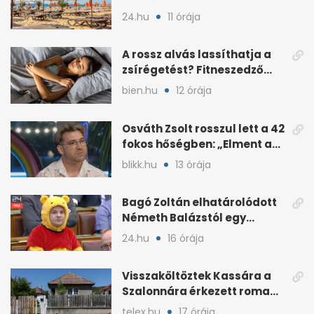
ügyében
24.hu
11 órája
A rossz alvás lassíthatja a
zsírégetést? Fitneszedző
magyarázza el
bien.hu
12 órája
Osváth Zsolt rosszul lett a 42
fokos hőségben: „Elment a
kép”
blikk.hu
13 órája
Bagó Zoltán elhatárolódott
Németh Balázstól egy
kalocsai poszt miatt
24.hu
16 órája
Visszaköltöztek Kassára a
Szalonnára érkezett roma
családok
telex.hu
17 órája