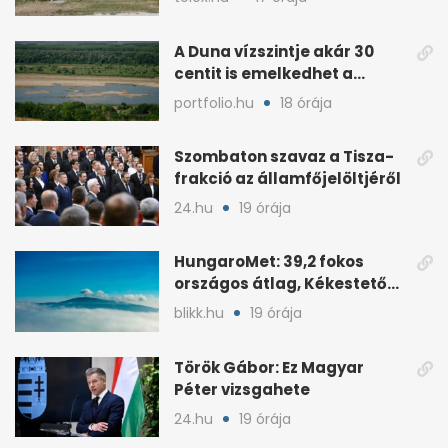
A Duna vízszintje akár 30
centit is emelkedhet a
nyugati esők után
portfolio.hu
18 órája
Szombaton szavaz a Tisza-
frakció az államfőjelöltjéről
24.hu
19 órája
HungaroMet: 39,2 fokos
országos átlag, Kékestetőn
hajszál híján rekord
blikk.hu
19 órája
Török Gábor: Ez Magyar
Péter vizsgahete
24.hu
19 órája