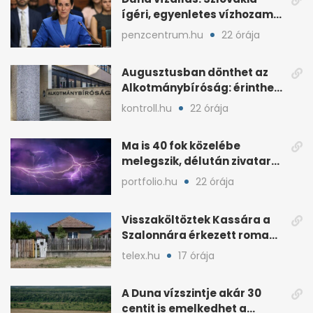
ígéri, egyenletes vízhozam
jön Magyarországra
penzcentrum.hu
22 órája
Augusztusban dönthet az
Alkotmánybíróság: érintheti
az uniós forrásokat
kontroll.hu
22 órája
Ma is 40 fok közelébe
melegszik, délután zivatar
és viharos szél jöhet
portfolio.hu
22 órája
Visszaköltöztek Kassára a
Szalonnára érkezett roma
családok
telex.hu
17 órája
A Duna vízszintje akár 30
centit is emelkedhet a