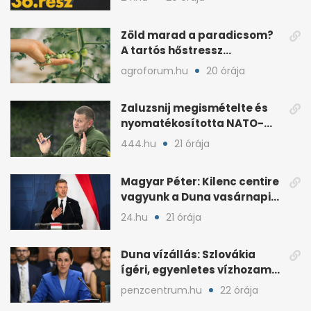
Zöld marad a paradicsom?
A tartós hőstressz
késleltetheti az érést
agroforum.hu
20 órája
Zaluzsnij megismételte és
nyomatékosította NATO-
kritikáját
444.hu
21 órája
Magyar Péter: Kilenc centire
vagyunk a Duna vasárnapi
mélypontjától
24.hu
21 órája
Duna vízállás: Szlovákia
ígéri, egyenletes vízhozam
jön Magyarországra
penzcentrum.hu
22 órája