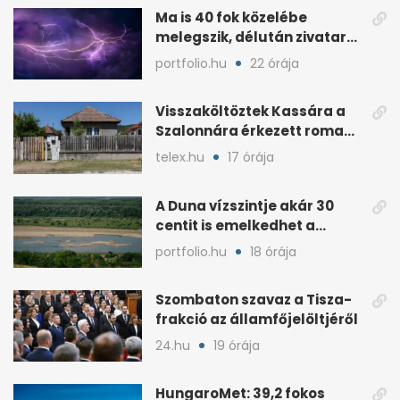
Ma is 40 fok közelébe
melegszik, délután zivatar
és viharos szél jöhet
portfolio.hu
22 órája
Visszaköltöztek Kassára a
Szalonnára érkezett roma
családok
telex.hu
17 órája
A Duna vízszintje akár 30
centit is emelkedhet a
nyugati esők után
portfolio.hu
18 órája
Szombaton szavaz a Tisza-
frakció az államfőjelöltjéről
24.hu
19 órája
HungaroMet: 39,2 fokos