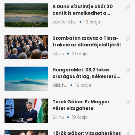
A Duna vízszintje akár 30
centit is emelkedhet a
nyugati esők után
portfolio.hu
18 órája
Szombaton szavaz a Tisza-
frakció az államfőjelöltjéről
24.hu
19 órája
HungaroMet: 39,2 fokos
országos átlag, Kékestetőn
hajszál híján rekord
blikk.hu
19 órája
Török Gábor: Ez Magyar
Péter vizsgahete
24.hu
19 órája
Török Gábor: Vizsgahetéhez