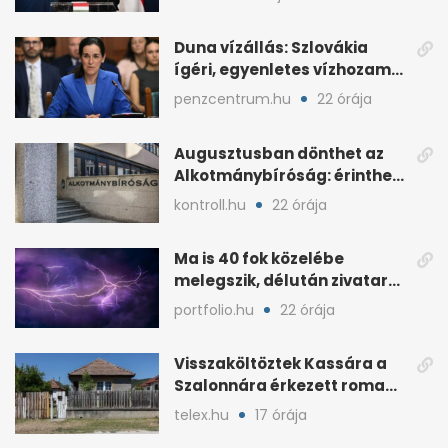
Duna vízállás: Szlovákia
ígéri, egyenletes vízhozam
jön Magyarországra
penzcentrum.hu
22 órája
Augusztusban dönthet az
Alkotmánybíróság: érintheti
az uniós forrásokat
kontroll.hu
22 órája
Ma is 40 fok közelébe
melegszik, délután zivatar
és viharos szél jöhet
portfolio.hu
22 órája
Visszaköltöztek Kassára a
Szalonnára érkezett roma
családok
telex.hu
17 órája