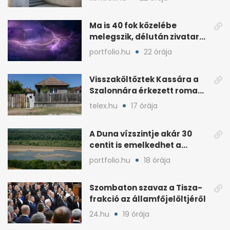
Ma is 40 fok közelébe
melegszik, délután zivatar
és viharos szél jöhet
portfolio.hu
22 órája
Visszaköltöztek Kassára a
Szalonnára érkezett roma
családok
telex.hu
17 órája
A Duna vízszintje akár 30
centit is emelkedhet a
nyugati esők után
portfolio.hu
18 órája
Szombaton szavaz a Tisza-
frakció az államfőjelöltjéről
24.hu
19 órája