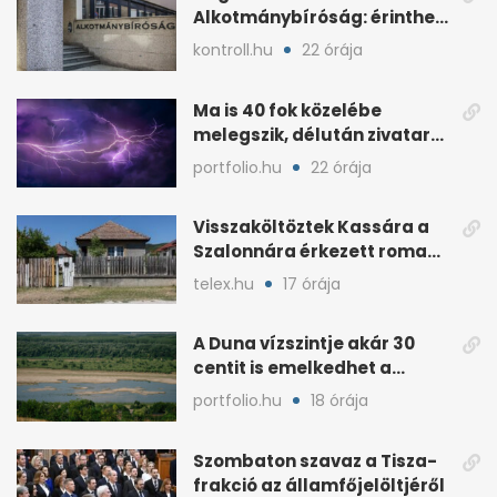
Alkotmánybíróság: érintheti
az uniós forrásokat
kontroll.hu
22 órája
Ma is 40 fok közelébe
melegszik, délután zivatar
és viharos szél jöhet
portfolio.hu
22 órája
Visszaköltöztek Kassára a
Szalonnára érkezett roma
családok
telex.hu
17 órája
A Duna vízszintje akár 30
centit is emelkedhet a
nyugati esők után
portfolio.hu
18 órája
Szombaton szavaz a Tisza-
frakció az államfőjelöltjéről