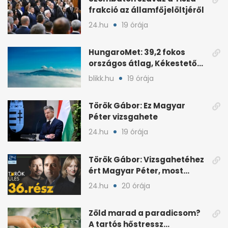
frakció az államfőjelöltjéről
24.hu
19 órája
HungaroMet: 39,2 fokos
országos átlag, Kékestetőn
hajszál híján rekord
blikk.hu
19 órája
Török Gábor: Ez Magyar
Péter vizsgahete
24.hu
19 órája
Török Gábor: Vizsgahetéhez
ért Magyar Péter, most
minden róla szól
24.hu
20 órája
Zöld marad a paradicsom?
A tartós hőstressz