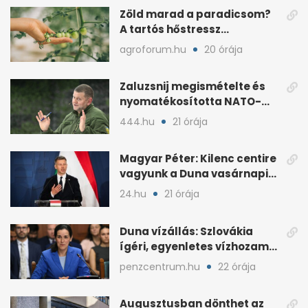
Zöld marad a paradicsom?
A tartós hőstressz
késleltetheti az érést
agroforum.hu
20 órája
Zaluzsnij megismételte és
nyomatékosította NATO-
kritikáját
444.hu
21 órája
Magyar Péter: Kilenc centire
vagyunk a Duna vasárnapi
mélypontjától
24.hu
21 órája
Duna vízállás: Szlovákia
ígéri, egyenletes vízhozam
jön Magyarországra
penzcentrum.hu
22 órája
Augusztusban dönthet az