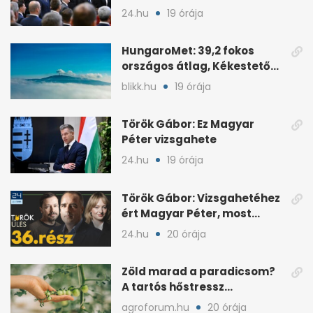
24.hu
19 órája
HungaroMet: 39,2 fokos
országos átlag, Kékestetőn
hajszál híján rekord
blikk.hu
19 órája
Török Gábor: Ez Magyar
Péter vizsgahete
24.hu
19 órája
Török Gábor: Vizsgahetéhez
ért Magyar Péter, most
minden róla szól
24.hu
20 órája
Zöld marad a paradicsom?
A tartós hőstressz
késleltetheti az érést
agroforum.hu
20 órája