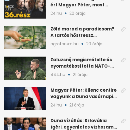
ért Magyar Péter, most
minden róla szól
24.hu
20 órája
Zöld marad a paradicsom?
A tartós hőstressz
késleltetheti az érést
agroforum.hu
20 órája
Zaluzsnij megismételte és
nyomatékosította NATO-
kritikáját
444.hu
21 órája
Magyar Péter: Kilenc centire
vagyunk a Duna vasárnapi
mélypontjától
24.hu
21 órája
Duna vízállás: Szlovákia
ígéri, egyenletes vízhozam