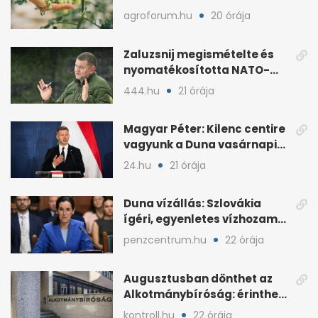
késleltetheti az érést
agroforum.hu
20 órája
Zaluzsnij megismételte és
nyomatékosította NATO-
kritikáját
444.hu
21 órája
Magyar Péter: Kilenc centire
vagyunk a Duna vasárnapi
mélypontjától
24.hu
21 órája
Duna vízállás: Szlovákia
ígéri, egyenletes vízhozam
jön Magyarországra
penzcentrum.hu
22 órája
Augusztusban dönthet az
Alkotmánybíróság: érintheti
az uniós forrásokat
kontroll.hu
22 órája