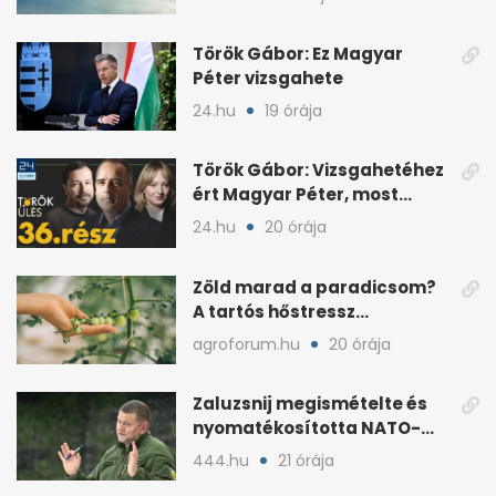
Török Gábor: Ez Magyar
Péter vizsgahete
24.hu
19 órája
Török Gábor: Vizsgahetéhez
ért Magyar Péter, most
minden róla szól
24.hu
20 órája
Zöld marad a paradicsom?
A tartós hőstressz
késleltetheti az érést
agroforum.hu
20 órája
Zaluzsnij megismételte és
nyomatékosította NATO-
kritikáját
444.hu
21 órája