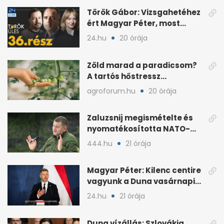
Török Gábor: Vizsgahetéhez
ért Magyar Péter, most
minden róla szól
24.hu
20 órája
Zöld marad a paradicsom?
A tartós hőstressz
késleltetheti az érést
agroforum.hu
20 órája
Zaluzsnij megismételte és
nyomatékosította NATO-
kritikáját
444.hu
21 órája
Magyar Péter: Kilenc centire
vagyunk a Duna vasárnapi
mélypontjától
24.hu
21 órája
Duna vízállás: Szlovákia