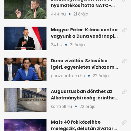
nyomatékosította NATO-
kritikáját
444.hu
21 órája
Magyar Péter: Kilenc centire
vagyunk a Duna vasárnapi
mélypontjától
24.hu
21 órája
Duna vízállás: Szlovákia
ígéri, egyenletes vízhozam
jön Magyarországra
penzcentrum.hu
22 órája
Augusztusban dönthet az
Alkotmánybíróság: érintheti
az uniós forrásokat
kontroll.hu
22 órája
Ma is 40 fok közelébe
melegszik, délután zivatar