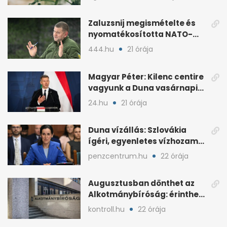
Zaluzsnij megismételte és
nyomatékosította NATO-
kritikáját
444.hu
21 órája
Magyar Péter: Kilenc centire
vagyunk a Duna vasárnapi
mélypontjától
24.hu
21 órája
Duna vízállás: Szlovákia
ígéri, egyenletes vízhozam
jön Magyarországra
penzcentrum.hu
22 órája
Augusztusban dönthet az
Alkotmánybíróság: érintheti
az uniós forrásokat
kontroll.hu
22 órája