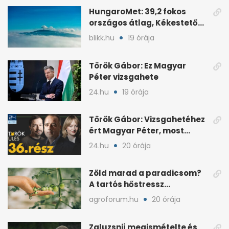
HungaroMet: 39,2 fokos
országos átlag, Kékestetőn
hajszál híján rekord
blikk.hu
19 órája
Török Gábor: Ez Magyar
Péter vizsgahete
24.hu
19 órája
Török Gábor: Vizsgahetéhez
ért Magyar Péter, most
minden róla szól
24.hu
20 órája
Zöld marad a paradicsom?
A tartós hőstressz
késleltetheti az érést
agroforum.hu
20 órája
Zaluzsnij megismételte és