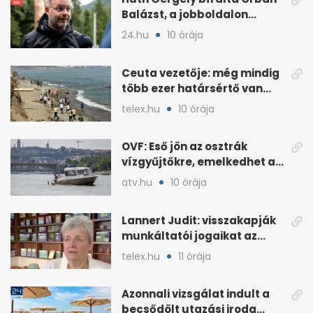
Balázst, a jobboldalon
„szekunder szégyent”
24.hu
10 órája
emleget
Ceuta vezetője: még mindig
több ezer határsértő van
illegálisan az exklávéban
telex.hu
10 órája
OVF: Eső jön az osztrák
vízgyűjtőkre, emelkedhet a
Duna vízszintje
atv.hu
10 órája
Lannert Judit: visszakapják
munkáltatói jogaikat az
iskolaigazgatók
telex.hu
11 órája
Azonnali vizsgálat indult a
becsődölt utazási iroda