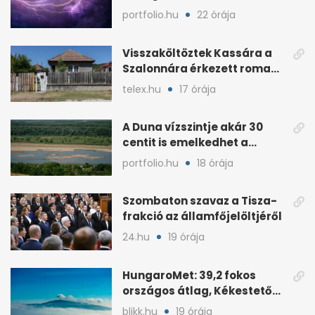
és viharos szél jöhet
portfolio.hu
22 órája
Visszaköltöztek Kassára a
Szalonnára érkezett roma
családok
telex.hu
17 órája
A Duna vízszintje akár 30
centit is emelkedhet a
nyugati esők után
portfolio.hu
18 órája
Szombaton szavaz a Tisza-
frakció az államfőjelöltjéről
24.hu
19 órája
HungaroMet: 39,2 fokos
országos átlag, Kékestetőn
hajszál híján rekord
blikk.hu
19 órája