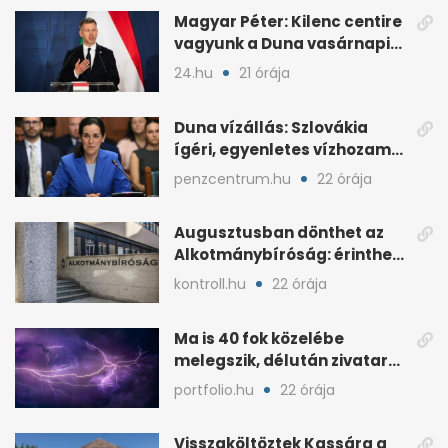
Magyar Péter: Kilenc centire
vagyunk a Duna vasárnapi
mélypontjától
24.hu
21 órája
Duna vízállás: Szlovákia
ígéri, egyenletes vízhozam
jön Magyarországra
penzcentrum.hu
22 órája
Augusztusban dönthet az
Alkotmánybíróság: érintheti
az uniós forrásokat
kontroll.hu
22 órája
Ma is 40 fok közelébe
melegszik, délután zivatar
és viharos szél jöhet
portfolio.hu
22 órája
Visszaköltöztek Kassára a