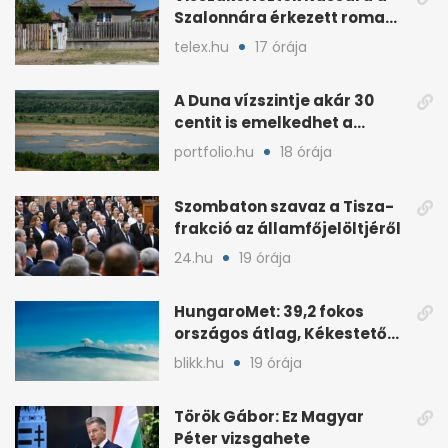
Szalonnára érkezett roma
családok
telex.hu
17 órája
A Duna vízszintje akár 30
centit is emelkedhet a
nyugati esők után
portfolio.hu
18 órája
Szombaton szavaz a Tisza-
frakció az államfőjelöltjéről
24.hu
19 órája
HungaroMet: 39,2 fokos
országos átlag, Kékestetőn
hajszál híján rekord
blikk.hu
19 órája
Török Gábor: Ez Magyar
Péter vizsgahete