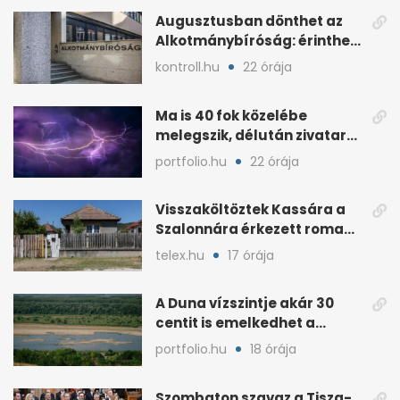
Augusztusban dönthet az
Alkotmánybíróság: érintheti
az uniós forrásokat
kontroll.hu
22 órája
Ma is 40 fok közelébe
melegszik, délután zivatar
és viharos szél jöhet
portfolio.hu
22 órája
Visszaköltöztek Kassára a
Szalonnára érkezett roma
családok
telex.hu
17 órája
A Duna vízszintje akár 30
centit is emelkedhet a
nyugati esők után
portfolio.hu
18 órája
Szombaton szavaz a Tisza-