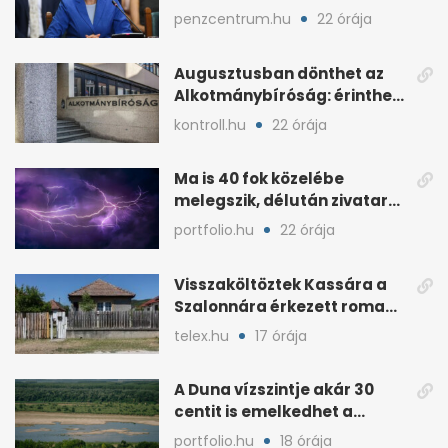
jön Magyarországra
penzcentrum.hu
22 órája
Augusztusban dönthet az
Alkotmánybíróság: érintheti
az uniós forrásokat
kontroll.hu
22 órája
Ma is 40 fok közelébe
melegszik, délután zivatar
és viharos szél jöhet
portfolio.hu
22 órája
Visszaköltöztek Kassára a
Szalonnára érkezett roma
családok
telex.hu
17 órája
A Duna vízszintje akár 30
centit is emelkedhet a
nyugati esők után
portfolio.hu
18 órája