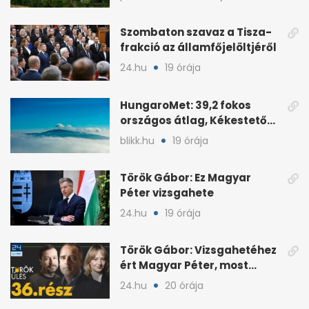
Szombaton szavaz a Tisza-
frakció az államfőjelöltjéről
24.hu
19 órája
HungaroMet: 39,2 fokos
országos átlag, Kékestetőn
hajszál híján rekord
blikk.hu
19 órája
Török Gábor: Ez Magyar
Péter vizsgahete
24.hu
19 órája
Török Gábor: Vizsgahetéhez
ért Magyar Péter, most
minden róla szól
24.hu
20 órája