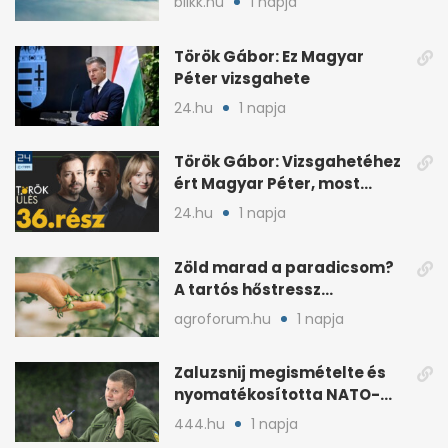
blikk.hu
1 napja
Török Gábor: Ez Magyar
Péter vizsgahete
24.hu
1 napja
Török Gábor: Vizsgahetéhez
ért Magyar Péter, most
minden róla szól
24.hu
1 napja
Zöld marad a paradicsom?
A tartós hőstressz
késleltetheti az érést
agroforum.hu
1 napja
Zaluzsnij megismételte és
nyomatékosította NATO-
kritikáját
444.hu
1 napja