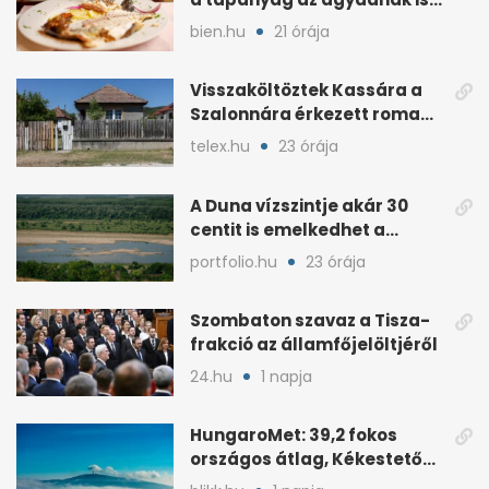
kell
bien.hu
21 órája
Visszaköltöztek Kassára a
Szalonnára érkezett roma
családok
telex.hu
23 órája
A Duna vízszintje akár 30
centit is emelkedhet a
nyugati esők után
portfolio.hu
23 órája
Szombaton szavaz a Tisza-
frakció az államfőjelöltjéről
24.hu
1 napja
HungaroMet: 39,2 fokos
országos átlag, Kékestetőn
hajszál híján rekord