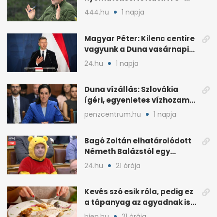
kritikáját
444.hu
1 napja
Magyar Péter: Kilenc centire
vagyunk a Duna vasárnapi
mélypontjától
24.hu
1 napja
Duna vízállás: Szlovákia
ígéri, egyenletes vízhozam
jön Magyarországra
penzcentrum.hu
1 napja
Bagó Zoltán elhatárolódott
Németh Balázstól egy
kalocsai poszt miatt
24.hu
21 órája
Kevés szó esik róla, pedig ez
a tápanyag az agyadnak is
kell
bien.hu
21 órája