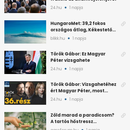
24.hu
1 napja
HungaroMet: 39,2 fokos
országos átlag, Kékestetőn
hajszál híján rekord
blikk.hu
1 napja
Török Gábor: Ez Magyar
Péter vizsgahete
24.hu
1 napja
Török Gábor: Vizsgahetéhez
ért Magyar Péter, most
minden róla szól
24.hu
1 napja
Zöld marad a paradicsom?
A tartós hőstressz
késleltetheti az érést
agroforum.hu
1 napja