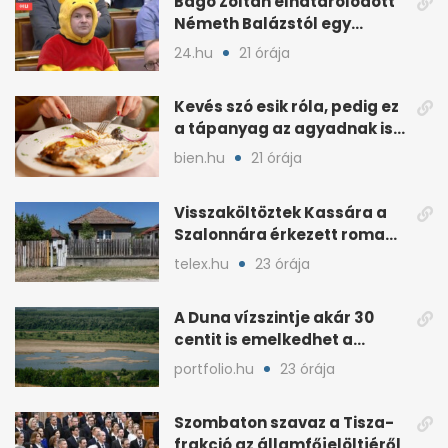
Bagó Zoltán elhatárolódott
Németh Balázstól egy
kalocsai poszt miatt
24.hu
21 órája
Kevés szó esik róla, pedig ez
a tápanyag az agyadnak is
kell
bien.hu
21 órája
Visszaköltöztek Kassára a
Szalonnára érkezett roma
családok
telex.hu
23 órája
A Duna vízszintje akár 30
centit is emelkedhet a
nyugati esők után
portfolio.hu
23 órája
Szombaton szavaz a Tisza-
frakció az államfőjelöltjéről