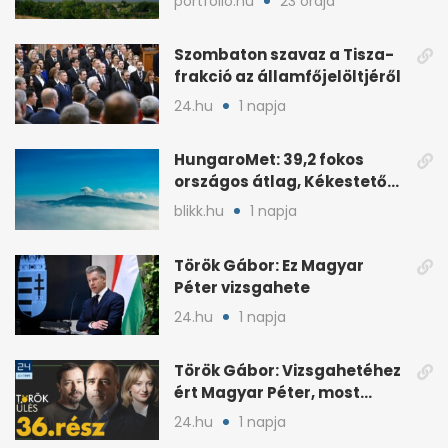
portfolio.hu
23 órája
Szombaton szavaz a Tisza-
frakció az államfőjelöltjéről
24.hu
1 napja
HungaroMet: 39,2 fokos
országos átlag, Kékestetőn
hajszál híján rekord
blikk.hu
1 napja
Török Gábor: Ez Magyar
Péter vizsgahete
24.hu
1 napja
Török Gábor: Vizsgahetéhez
ért Magyar Péter, most
minden róla szól
24.hu
1 napja