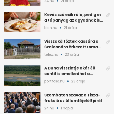
24.hu
21 órája
Kevés szó esik róla, pedig ez
a tápanyag az agyadnak is
kell
bien.hu
21 órája
Visszaköltöztek Kassára a
Szalonnára érkezett roma
családok
telex.hu
23 órája
A Duna vízszintje akár 30
centit is emelkedhet a
nyugati esők után
portfolio.hu
23 órája
Szombaton szavaz a Tisza-
frakció az államfőjelöltjéről
24.hu
1 napja