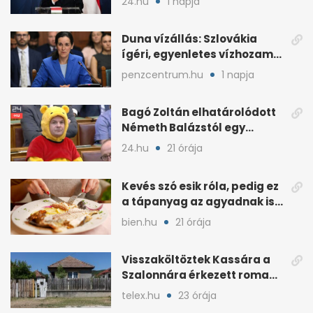
24.hu
1 napja
Duna vízállás: Szlovákia
ígéri, egyenletes vízhozam
jön Magyarországra
penzcentrum.hu
1 napja
Bagó Zoltán elhatárolódott
Németh Balázstól egy
kalocsai poszt miatt
24.hu
21 órája
Kevés szó esik róla, pedig ez
a tápanyag az agyadnak is
kell
bien.hu
21 órája
Visszaköltöztek Kassára a
Szalonnára érkezett roma
családok
telex.hu
23 órája