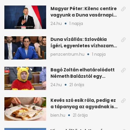
Magyar Péter: Kilenc centire
vagyunk a Duna vasárnapi
mélypontjától
24.hu
1 napja
Duna vízállás: Szlovákia
ígéri, egyenletes vízhozam
jön Magyarországra
penzcentrum.hu
1 napja
Bagó Zoltán elhatárolódott
Németh Balázstól egy
kalocsai poszt miatt
24.hu
21 órája
Kevés szó esik róla, pedig ez
a tápanyag az agyadnak is
kell
bien.hu
21 órája