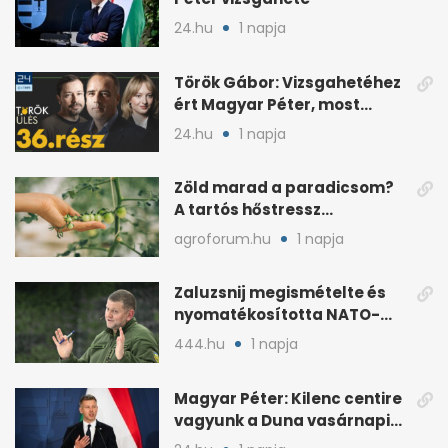
24.hu
1 napja
Török Gábor: Vizsgahetéhez
ért Magyar Péter, most
minden róla szól
24.hu
1 napja
Zöld marad a paradicsom?
A tartós hőstressz
késleltetheti az érést
agroforum.hu
1 napja
Zaluzsnij megismételte és
nyomatékosította NATO-
kritikáját
444.hu
1 napja
Magyar Péter: Kilenc centire
vagyunk a Duna vasárnapi
mélypontjától