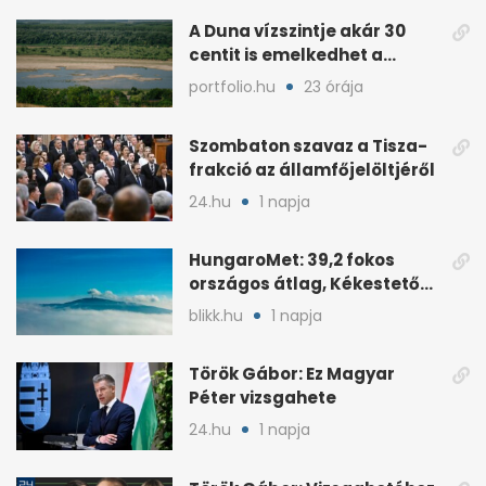
A Duna vízszintje akár 30
centit is emelkedhet a
nyugati esők után
portfolio.hu
23 órája
Szombaton szavaz a Tisza-
frakció az államfőjelöltjéről
24.hu
1 napja
HungaroMet: 39,2 fokos
országos átlag, Kékestetőn
hajszál híján rekord
blikk.hu
1 napja
Török Gábor: Ez Magyar
Péter vizsgahete
24.hu
1 napja