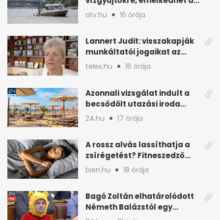
vízgyűjtőkre, emelkedhet a
Duna vízszintje
atv.hu
16 órája
Lannert Judit: visszakapják
munkáltatói jogaikat az
iskolaigazgatók
telex.hu
16 órája
Azonnali vizsgálat indult a
becsődölt utazási iroda
ügyében
24.hu
17 órája
A rossz alvás lassíthatja a
zsírégetést? Fitneszedző
magyarázza el
bien.hu
18 órája
Bagó Zoltán elhatárolódott
Németh Balázstól egy
kalocsai poszt miatt