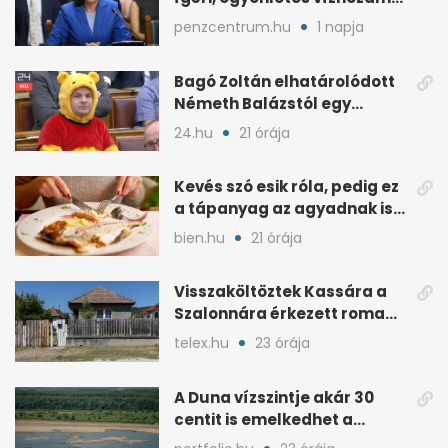
jön Magyarországra
penzcentrum.hu
1 napja
Bagó Zoltán elhatárolódott
Németh Balázstól egy
kalocsai poszt miatt
24.hu
21 órája
Kevés szó esik róla, pedig ez
a tápanyag az agyadnak is
kell
bien.hu
21 órája
Visszaköltöztek Kassára a
Szalonnára érkezett roma
családok
telex.hu
23 órája
A Duna vízszintje akár 30
centit is emelkedhet a
nyugati esők után