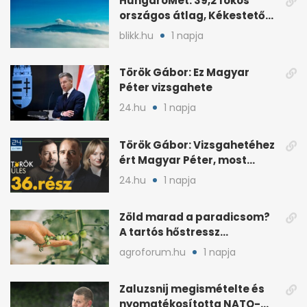
HungaroMet: 39,2 fokos
országos átlag, Kékestetőn
hajszál híján rekord
blikk.hu
1 napja
Török Gábor: Ez Magyar
Péter vizsgahete
24.hu
1 napja
Török Gábor: Vizsgahetéhez
ért Magyar Péter, most
minden róla szól
24.hu
1 napja
Zöld marad a paradicsom?
A tartós hőstressz
késleltetheti az érést
agroforum.hu
1 napja
Zaluzsnij megismételte és
nyomatékosította NATO-