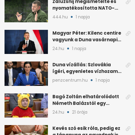
Zaluzsnij megismételte és
nyomatékosította NATO-
kritikáját
444.hu
1 napja
Magyar Péter: Kilenc centire
vagyunk a Duna vasárnapi
mélypontjától
24.hu
1 napja
Duna vízállás: Szlovákia
ígéri, egyenletes vízhozam
jön Magyarországra
penzcentrum.hu
1 napja
Bagó Zoltán elhatárolódott
Németh Balázstól egy
kalocsai poszt miatt
24.hu
21 órája
Kevés szó esik róla, pedig ez
a tápanyag az agyadnak is