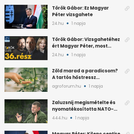
Török Gábor: Ez Magyar
Péter vizsgahete
24.hu
1 napja
Török Gábor: Vizsgahetéhez
ért Magyar Péter, most
minden róla szól
24.hu
1 napja
Zöld marad a paradicsom?
A tartós hőstressz
késleltetheti az érést
agroforum.hu
1 napja
Zaluzsnij megismételte és
nyomatékosította NATO-
kritikáját
444.hu
1 napja
Magyar Péter: Kilenc centire