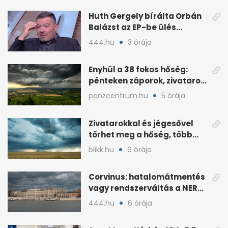
seconds
Huth Gergely bírálta Orbán
Balázst az EP-be ülés
kapcsán
444.hu
3 órája
Enyhül a 38 fokos hőség:
pénteken záporok, zivatarok
jönnek
penzcentrum.hu
5 órája
Zivatarokkal és jégesővel
törhet meg a hőség, több
megyére riasztás van
blikk.hu
6 órája
Corvinus: hatalomátmentés
vagy rendszerváltás a NER
utáni átalakításnál?
444.hu
6 órája