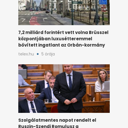
7,2 milliárd forintért vett volna Brüsszel
központjában luxusétteremmel
bővített ingatlant az Orbán-kormány
telex.hu
5 órája
Szolgálatmentes napot rendelt el
Ruszin-Szendi Romulusz a