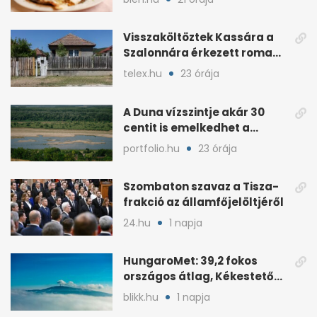
Visszaköltöztek Kassára a
Szalonnára érkezett roma
családok
telex.hu
23 órája
A Duna vízszintje akár 30
centit is emelkedhet a
nyugati esők után
portfolio.hu
23 órája
Szombaton szavaz a Tisza-
frakció az államfőjelöltjéről
24.hu
1 napja
HungaroMet: 39,2 fokos
országos átlag, Kékestetőn
hajszál híján rekord
blikk.hu
1 napja