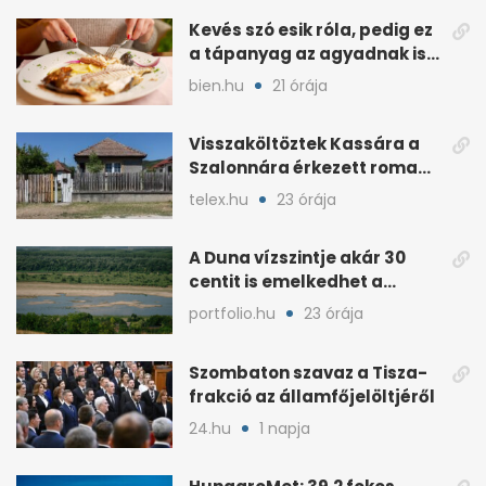
Kevés szó esik róla, pedig ez
a tápanyag az agyadnak is
kell
bien.hu
21 órája
Visszaköltöztek Kassára a
Szalonnára érkezett roma
családok
telex.hu
23 órája
A Duna vízszintje akár 30
centit is emelkedhet a
nyugati esők után
portfolio.hu
23 órája
Szombaton szavaz a Tisza-
frakció az államfőjelöltjéről
24.hu
1 napja