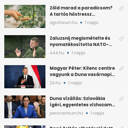
Zöld marad a paradicsom?
A tartós hőstressz
késleltetheti az érést
agroforum.hu
1 napja
Zaluzsnij megismételte és
nyomatékosította NATO-
kritikáját
444.hu
1 napja
Magyar Péter: Kilenc centire
vagyunk a Duna vasárnapi
mélypontjától
24.hu
1 napja
Duna vízállás: Szlovákia
ígéri, egyenletes vízhozam
jön Magyarországra
penzcentrum.hu
1 napja