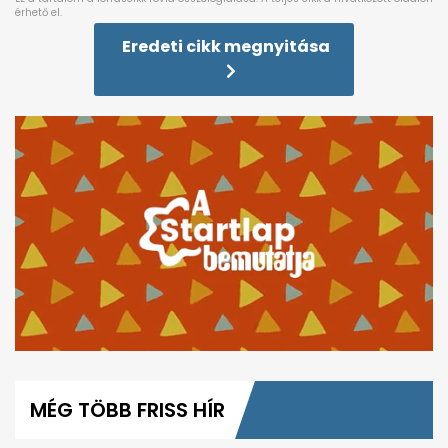
Eredeti cikk megnyitása
0
seconds
of
MÉG TÖBB FRISS HÍR
6
minutes,
45