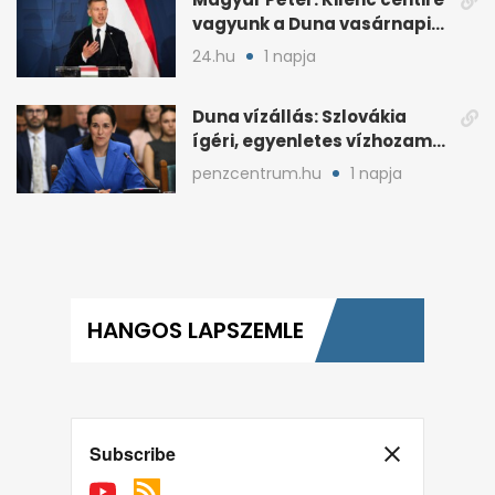
vagyunk a Duna vasárnapi
mélypontjától
24.hu
1 napja
Duna vízállás: Szlovákia
ígéri, egyenletes vízhozam
jön Magyarországra
penzcentrum.hu
1 napja
HANGOS LAPSZEMLE