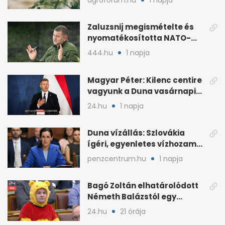
Zaluzsnij megismételte és
nyomatékosította NATO-
kritikáját
444.hu
1 napja
Magyar Péter: Kilenc centire
vagyunk a Duna vasárnapi
mélypontjától
24.hu
1 napja
Duna vízállás: Szlovákia
ígéri, egyenletes vízhozam
jön Magyarországra
penzcentrum.hu
1 napja
Bagó Zoltán elhatárolódott
Németh Balázstól egy
kalocsai poszt miatt
24.hu
21 órája