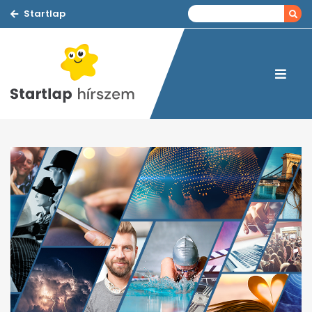
Startlap