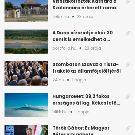
Visszaköltöztek Kassára a
Szalonnára érkezett roma
családok
telex.hu
23 órája
A Duna vízszintje akár 30
centit is emelkedhet a
nyugati esők után
portfolio.hu
23 órája
Szombaton szavaz a Tisza-
frakció az államfőjelöltjéről
24.hu
1 napja
HungaroMet: 39,2 fokos
országos átlag, Kékestetőn
hajszál híján rekord
blikk.hu
1 napja
Török Gábor: Ez Magyar
Péter vizsgahete