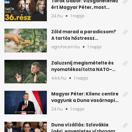
Török Gábor: Vizsgahetéhez
ért Magyar Péter, most
minden róla szól
24.hu
1 napja
Zöld marad a paradicsom?
A tartós hőstressz
késleltetheti az érést
agroforum.hu
1 napja
Zaluzsnij megismételte és
nyomatékosította NATO-
kritikáját
444.hu
1 napja
Magyar Péter: Kilenc centire
vagyunk a Duna vasárnapi
mélypontjától
24.hu
1 napja
Duna vízállás: Szlovákia
ígéri, egyenletes vízhozam