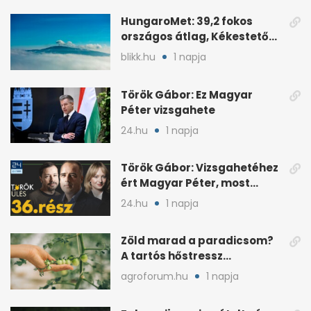
HungaroMet: 39,2 fokos
országos átlag, Kékestetőn
hajszál híján rekord
blikk.hu
1 napja
Török Gábor: Ez Magyar
Péter vizsgahete
24.hu
1 napja
Török Gábor: Vizsgahetéhez
ért Magyar Péter, most
minden róla szól
24.hu
1 napja
Zöld marad a paradicsom?
A tartós hőstressz
késleltetheti az érést
agroforum.hu
1 napja