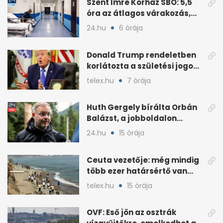
Szent Imre Kórház SBO: 5,5
óra az átlagos várakozás,
így működik
24.hu
6 órája
Donald Trump rendeletben
korlátozta a születési jogon
járó állampolgárságot
telex.hu
7 órája
Huth Gergely bírálta Orbán
Balázst, a jobboldalon
„szekunder szégyent”
24.hu
15 órája
emleget
Ceuta vezetője: még mindig
több ezer határsértő van
illegálisan az exklávéban
telex.hu
15 órája
OVF: Eső jön az osztrák