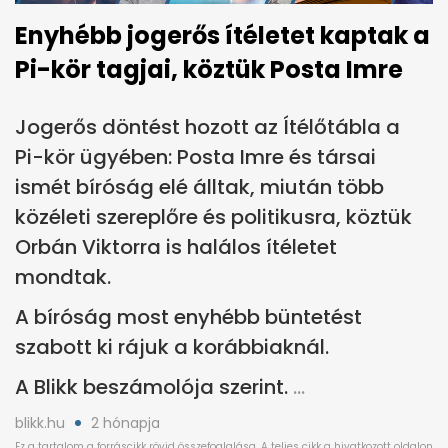
Enyhébb jogerős ítéletet kaptak a
Pi-kör tagjai, köztük Posta Imre
Jogerős döntést hozott az Ítélőtábla a
Pi-kör ügyében: Posta Imre és társai
ismét bíróság elé álltak, miután több
közéleti szereplőre és politikusra, köztük
Orbán Viktorra is halálos ítéletet
mondtak.
A bíróság most enyhébb büntetést
szabott ki rájuk a korábbiaknál.
A Blikk beszámolója szerint.
blikk.hu
2 hónapja