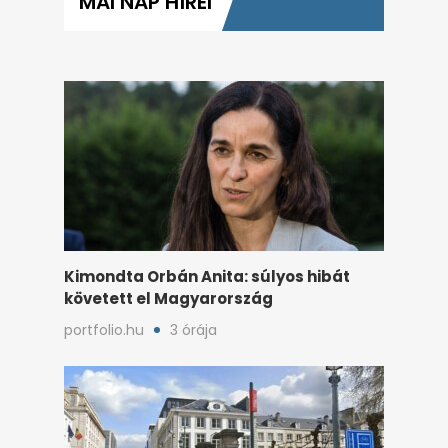
MAI NAP HÍREI
Kimondta Orbán Anita: súlyos hibát
követett el Magyarország
portfolio.hu
3 órája