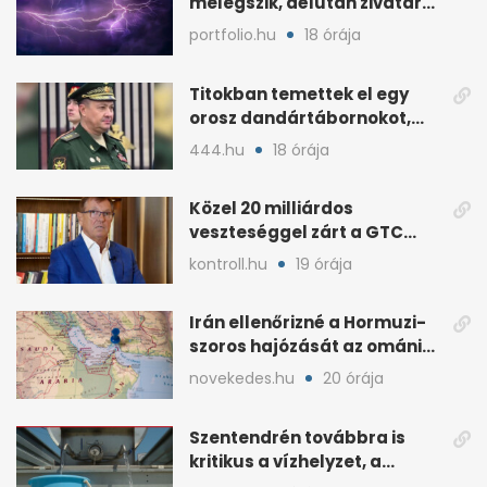
melegszik, délután zivatar
és viharos szél jöhet
portfolio.hu
18 órája
Titokban temettek el egy
orosz dandártábornokot,
Csajko barátját
444.hu
18 órája
Közel 20 milliárdos
veszteséggel zárt a GTC
Origine a 2025-ös évben
kontroll.hu
19 órája
Irán ellenőrizné a Hormuzi-
szoros hajózását az ománi
megállapodás után
novekedes.hu
20 órája
Szentendrén továbbra is
kritikus a vízhelyzet, a
honvédség szállít