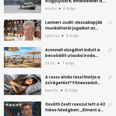
vízgyűjtőkre, emelkedhet a
Duna vízszintje
atv.hu
6 órája
Lannert Judit: visszakapják
munkáltatói jogaikat az
iskolaigazgatók
telex.hu
6 órája
Azonnali vizsgálat indult a
becsődölt utazási iroda
ügyében
24.hu
7 órája
A rossz alvás lassíthatja a
zsírégetést? Fitneszedző
magyarázza el
bien.hu
8 órája
Osváth Zsolt rosszul lett a 42
fokos hőségben: „Elment a
kép”