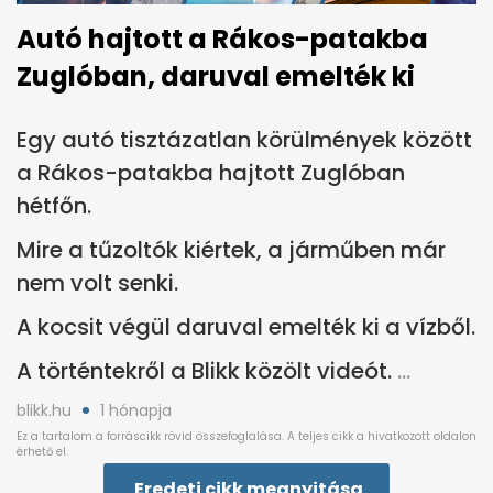
Autó hajtott a Rákos-patakba
Zuglóban, daruval emelték ki
Egy autó tisztázatlan körülmények között
a Rákos-patakba hajtott Zuglóban
hétfőn.
Mire a tűzoltók kiértek, a járműben már
nem volt senki.
A kocsit végül daruval emelték ki a vízből.
A történtekről a Blikk közölt videót.
blikk.hu
1 hónapja
Eredeti cikk megnyitása