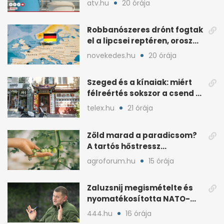
atv.hu
20 órája
Robbanószeres drónt fogtak
el a lipcsei reptéren, orosz
szál gyanúja
novekedes.hu
20 órája
Szeged és a kínaiak: miért
félreértés sokszor a csend a
hétköznapokban?
telex.hu
21 órája
Zöld marad a paradicsom?
A tartós hőstressz
késleltetheti az érést
agroforum.hu
15 órája
Zaluzsnij megismételte és
nyomatékosította NATO-
kritikáját
444.hu
16 órája