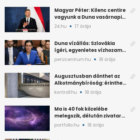
Magyar Péter: Kilenc centire
vagyunk a Duna vasárnapi
mélypontjától
24.hu
17 órája
Duna vízállás: Szlovákia
ígéri, egyenletes vízhozam
jön Magyarországra
penzcentrum.hu
18 órája
Augusztusban dönthet az
Alkotmánybíróság: érintheti
az uniós forrásokat
kontroll.hu
18 órája
Ma is 40 fok közelébe
melegszik, délután zivatar
és viharos szél jöhet
portfolio.hu
18 órája