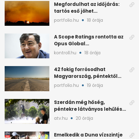
Megfordulhat az időjárás:
tartós eső jöhet
Magyarországra a hónap
portfolio.hu
18 órája
végén
A Scope Ratings rontotta az
Opus Global
kötvénybesorolását
kontroll.hu
18 órája
42 fokig forrósodhat
Magyarország, péntektől
zivatarok hűtenek
portfolio.hu
19 órája
Szerdán még hőség,
péntekre látványos lehűlés
jöhet
atv.hu
20 órája
Emelkedik a Duna vízszintje