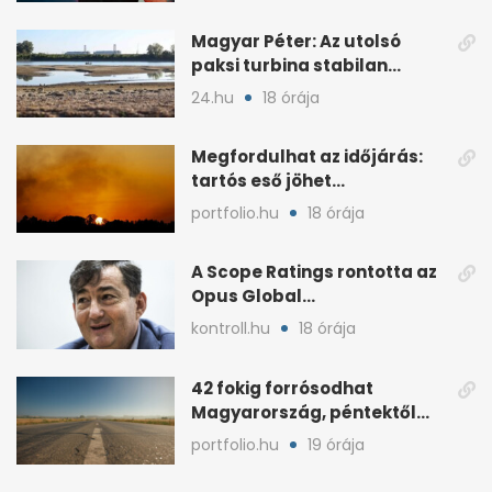
Magyar Péter: Az utolsó
paksi turbina stabilan
termel
24.hu
18 órája
Megfordulhat az időjárás:
tartós eső jöhet
Magyarországra a hónap
portfolio.hu
18 órája
végén
A Scope Ratings rontotta az
Opus Global
kötvénybesorolását
kontroll.hu
18 órája
42 fokig forrósodhat
Magyarország, péntektől
zivatarok hűtenek
portfolio.hu
19 órája