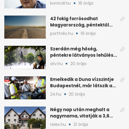
kötvénybesorolását
kontroll.hu
18 órája
42 fokig forrósodhat
Magyarország, péntektől
zivatarok hűtenek
portfolio.hu
19 órája
Szerdán még hőség,
péntekre látványos lehűlés
jöhet
atv.hu
20 órája
Emelkedik a Duna vízszintje
Budapestnél, már látszik a
fordulat
24.hu
20 órája
Négy nap után meghalt a
nagymama, vitatják a 3,6
milliós gondozási díjat
telex.hu
21 órája