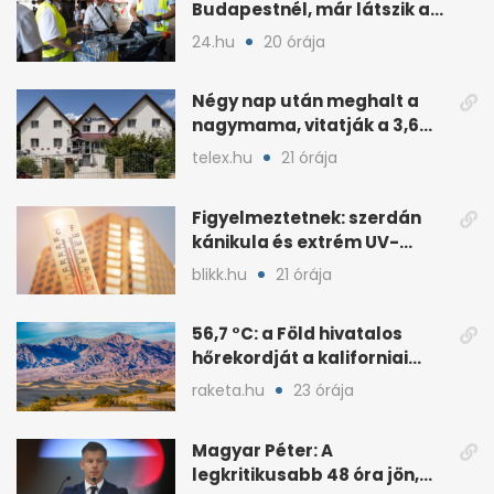
Budapestnél, már látszik a
fordulat
24.hu
20 órája
Négy nap után meghalt a
nagymama, vitatják a 3,6
milliós gondozási díjat
telex.hu
21 órája
Figyelmeztetnek: szerdán
kánikula és extrém UV-
terhelés jön
blikk.hu
21 órája
56,7 °C: a Föld hivatalos
hőrekordját a kaliforniai
Death Valley tartja
raketa.hu
23 órája
Magyar Péter: A
legkritikusabb 48 óra jön,