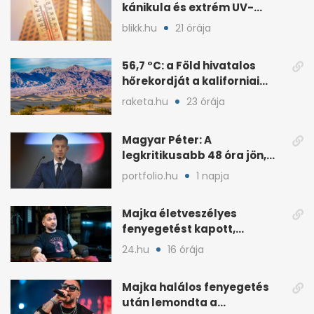
kánikula és extrém UV-
terhelés jön
blikk.hu
21 órája
56,7 °C: a Föld hivatalos
hőrekordját a kaliforniai
Death Valley tartja
raketa.hu
23 órája
Magyar Péter: A
legkritikusabb 48 óra jön,
ahol lehet, legyen home
portfolio.hu
1 napja
office
Majka életveszélyes
fenyegetést kapott,
lemondta az erdélyi
24.hu
16 órája
koncertjét
Majka halálos fenyegetés
után lemondta a