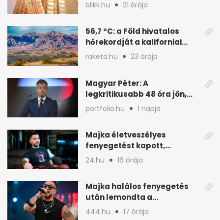
terhelés jön
blikk.hu
21 órája
56,7 °C: a Föld hivatalos
hőrekordját a kaliforniai
Death Valley tartja
raketa.hu
23 órája
Magyar Péter: A
legkritikusabb 48 óra jön,
ahol lehet, legyen home
portfolio.hu
1 napja
office
Majka életveszélyes
fenyegetést kapott,
lemondta az erdélyi
24.hu
16 órája
koncertjét
Majka halálos fenyegetés
után lemondta a
sepsiszentgyörgyi koncertet
444.hu
17 órája