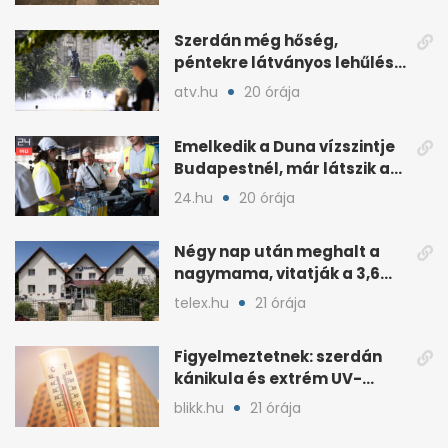
Szerdán még hőség,
péntekre látványos lehűlés
jöhet
atv.hu
20 órája
Emelkedik a Duna vízszintje
Budapestnél, már látszik a
fordulat
24.hu
20 órája
Négy nap után meghalt a
nagymama, vitatják a 3,6
milliós gondozási díjat
telex.hu
21 órája
Figyelmeztetnek: szerdán
kánikula és extrém UV-
terhelés jön
blikk.hu
21 órája