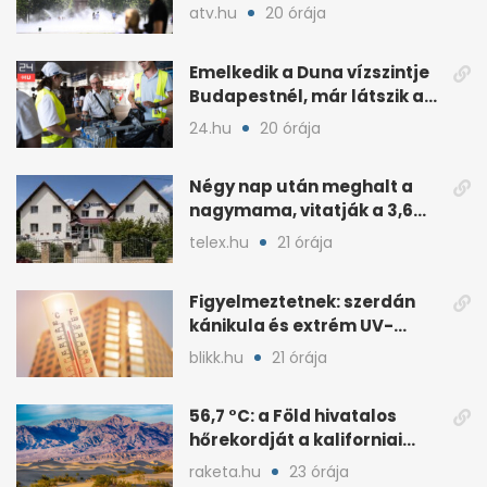
jöhet
atv.hu
20 órája
Emelkedik a Duna vízszintje
Budapestnél, már látszik a
fordulat
24.hu
20 órája
Négy nap után meghalt a
nagymama, vitatják a 3,6
milliós gondozási díjat
telex.hu
21 órája
Figyelmeztetnek: szerdán
kánikula és extrém UV-
terhelés jön
blikk.hu
21 órája
56,7 °C: a Föld hivatalos
hőrekordját a kaliforniai
Death Valley tartja
raketa.hu
23 órája