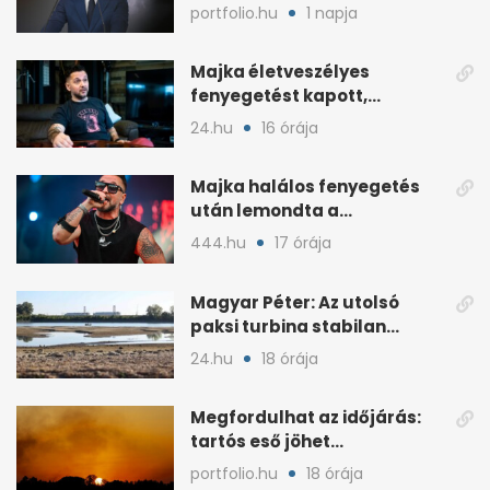
ahol lehet, legyen home
portfolio.hu
1 napja
office
Majka életveszélyes
fenyegetést kapott,
lemondta az erdélyi
24.hu
16 órája
koncertjét
Majka halálos fenyegetés
után lemondta a
sepsiszentgyörgyi koncertet
444.hu
17 órája
Magyar Péter: Az utolsó
paksi turbina stabilan
termel
24.hu
18 órája
Megfordulhat az időjárás:
tartós eső jöhet
Magyarországra a hónap
portfolio.hu
18 órája
végén