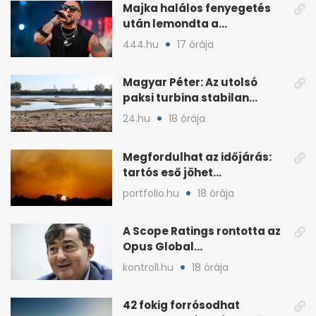
Majka halálos fenyegetés
után lemondta a
sepsiszentgyörgyi koncertet
444.hu
17 órája
Magyar Péter: Az utolsó
paksi turbina stabilan
termel
24.hu
18 órája
Megfordulhat az időjárás:
tartós eső jöhet
Magyarországra a hónap
portfolio.hu
18 órája
végén
A Scope Ratings rontotta az
Opus Global
kötvénybesorolását
kontroll.hu
18 órája
42 fokig forrósodhat