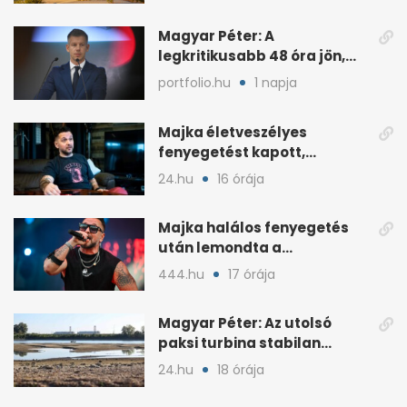
Magyar Péter: A
legkritikusabb 48 óra jön,
ahol lehet, legyen home
portfolio.hu
1 napja
office
Majka életveszélyes
fenyegetést kapott,
lemondta az erdélyi
24.hu
16 órája
koncertjét
Majka halálos fenyegetés
után lemondta a
sepsiszentgyörgyi koncertet
444.hu
17 órája
Magyar Péter: Az utolsó
paksi turbina stabilan
termel
24.hu
18 órája