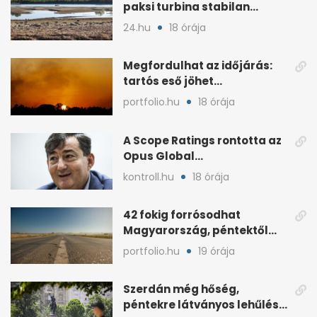
paksi turbina stabilan
termel
24.hu
18 órája
Megfordulhat az időjárás:
tartós eső jöhet
Magyarországra a hónap
portfolio.hu
18 órája
végén
A Scope Ratings rontotta az
Opus Global
kötvénybesorolását
kontroll.hu
18 órája
42 fokig forrósodhat
Magyarország, péntektől
zivatarok hűtenek
portfolio.hu
19 órája
Szerdán még hőség,
péntekre látványos lehűlés