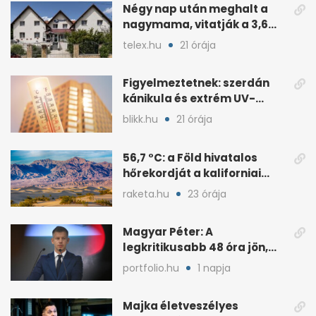
Négy nap után meghalt a
nagymama, vitatják a 3,6
milliós gondozási díjat
telex.hu
21 órája
Figyelmeztetnek: szerdán
kánikula és extrém UV-
terhelés jön
blikk.hu
21 órája
56,7 °C: a Föld hivatalos
hőrekordját a kaliforniai
Death Valley tartja
raketa.hu
23 órája
Magyar Péter: A
legkritikusabb 48 óra jön,
ahol lehet, legyen home
portfolio.hu
1 napja
office
Majka életveszélyes