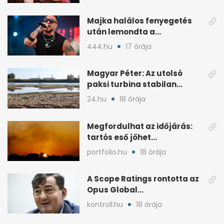
koncertjét
Majka halálos fenyegetés
után lemondta a
sepsiszentgyörgyi koncertet
444.hu
17 órája
Magyar Péter: Az utolsó
paksi turbina stabilan
termel
24.hu
18 órája
Megfordulhat az időjárás:
tartós eső jöhet
Magyarországra a hónap
portfolio.hu
18 órája
végén
A Scope Ratings rontotta az
Opus Global
kötvénybesorolását
kontroll.hu
18 órája