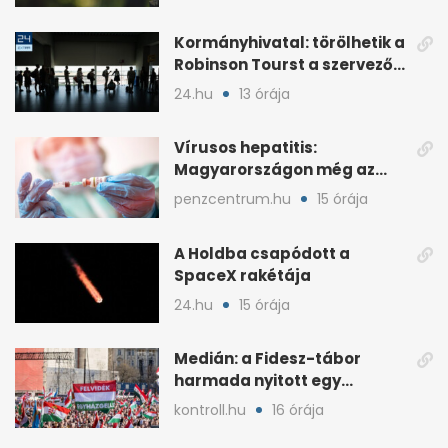
Kormányhivatal: törölhetik a
Robinson Tourst a szervezők
nyilvántartásából
24.hu
13 órája
Vírusos hepatitis:
Magyarországon még az
uniós átlag felett a
penzcentrum.hu
15 órája
halálozás
A Holdba csapódott a
SpaceX rakétája
24.hu
15 órája
Medián: a Fidesz-tábor
harmada nyitott egy
mérsékelt konzervatív
kontroll.hu
16 órája
pártra