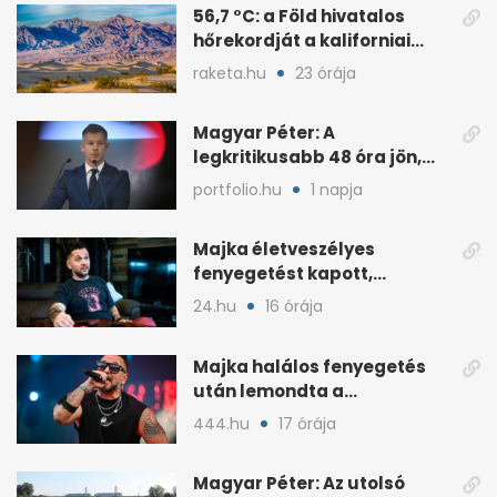
56,7 °C: a Föld hivatalos
hőrekordját a kaliforniai
Death Valley tartja
raketa.hu
23 órája
Magyar Péter: A
legkritikusabb 48 óra jön,
ahol lehet, legyen home
portfolio.hu
1 napja
office
Majka életveszélyes
fenyegetést kapott,
lemondta az erdélyi
24.hu
16 órája
koncertjét
Majka halálos fenyegetés
után lemondta a
sepsiszentgyörgyi koncertet
444.hu
17 órája
Magyar Péter: Az utolsó