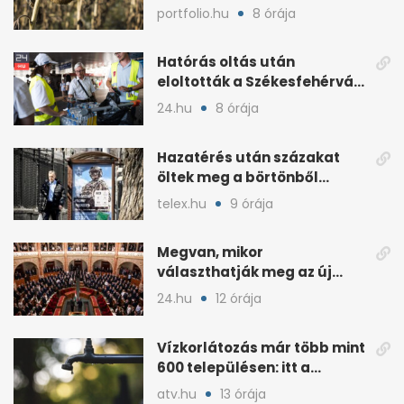
a gazdák
portfolio.hu
8 órája
Hatórás oltás után
eloltották a Székesfehérvár
melletti tüzet
24.hu
8 órája
Hazatérés után százakat
öltek meg a börtönből
toborzott orosz katonák
telex.hu
9 órája
Megvan, mikor
választhatják meg az új
köztársasági elnököt
24.hu
12 órája
Vízkorlátozás már több mint
600 településen: itt a
kormány listája
atv.hu
13 órája