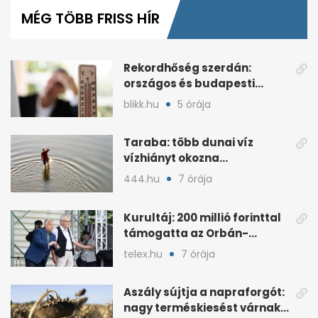
of
MÉG TÖBB FRISS HÍR
3
minutes,
11
seconds
Rekordhőség szerdán:
országos és budapesti
melegcsúcsok dőltek meg
blikk.hu
5 órája
Taraba: több dunai víz
vízhiányt okozna
Szlovákiában
444.hu
7 órája
Kurultáj: 200 millió forinttal
támogatta az Orbán-
kormány a rendezvényt
telex.hu
7 órája
Aszály sújtja a napraforgót:
nagy terméskiesést várnak