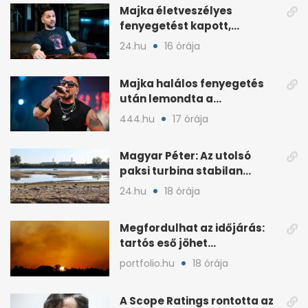
Majka életveszélyes
fenyegetést kapott,
lemondta az erdélyi
24.hu
16 órája
koncertjét
Majka halálos fenyegetés
után lemondta a
sepsiszentgyörgyi koncertet
444.hu
17 órája
Magyar Péter: Az utolsó
paksi turbina stabilan
termel
24.hu
18 órája
Megfordulhat az időjárás:
tartós eső jöhet
Magyarországra a hónap
portfolio.hu
18 órája
végén
A Scope Ratings rontotta az