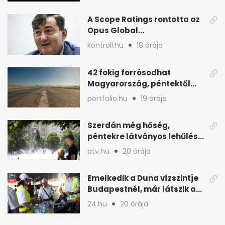
A Scope Ratings rontotta az
Opus Global
kötvénybesorolását
kontroll.hu
18 órája
42 fokig forrósodhat
Magyarország, péntektől
zivatarok hűtenek
portfolio.hu
19 órája
Szerdán még hőség,
péntekre látványos lehűlés
jöhet
atv.hu
20 órája
Emelkedik a Duna vízszintje
Budapestnél, már látszik a
fordulat
24.hu
20 órája