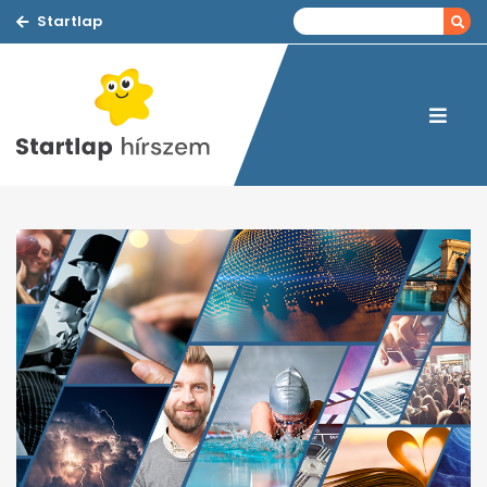
Startlap