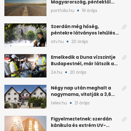
Magyarország, péntektől
zivatarok hűtenek
portfolio.hu
19 órája
Szerdán még hőség,
péntekre látványos lehűlés
jöhet
atv.hu
20 órája
Emelkedik a Duna vízszintje
Budapestnél, már látszik a
fordulat
24.hu
20 órája
Négy nap után meghalt a
nagymama, vitatják a 3,6
milliós gondozási díjat
telex.hu
21 órája
Figyelmeztetnek: szerdán
kánikula és extrém UV-