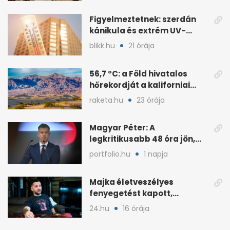
Figyelmeztetnek: szerdán
kánikula és extrém UV-
terhelés jön
blikk.hu
21 órája
56,7 °C: a Föld hivatalos
hőrekordját a kaliforniai
Death Valley tartja
raketa.hu
23 órája
Magyar Péter: A
legkritikusabb 48 óra jön,
ahol lehet, legyen home
portfolio.hu
1 napja
office
Majka életveszélyes
fenyegetést kapott,
lemondta az erdélyi
24.hu
16 órája
koncertjét