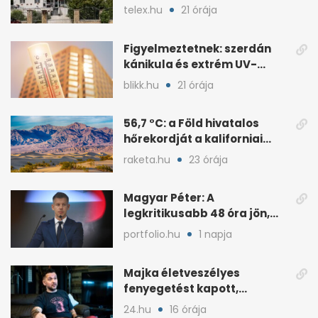
milliós gondozási díjat
telex.hu
21 órája
Figyelmeztetnek: szerdán
kánikula és extrém UV-
terhelés jön
blikk.hu
21 órája
56,7 °C: a Föld hivatalos
hőrekordját a kaliforniai
Death Valley tartja
raketa.hu
23 órája
Magyar Péter: A
legkritikusabb 48 óra jön,
ahol lehet, legyen home
portfolio.hu
1 napja
office
Majka életveszélyes
fenyegetést kapott,
lemondta az erdélyi
24.hu
16 órája