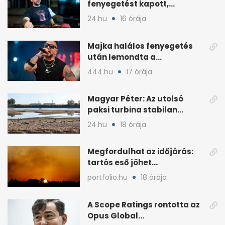
fenyegetést kapott,
lemondta az erdélyi
24.hu
16 órája
koncertjét
Majka halálos fenyegetés
után lemondta a
sepsiszentgyörgyi koncertet
444.hu
17 órája
Magyar Péter: Az utolsó
paksi turbina stabilan
termel
24.hu
18 órája
Megfordulhat az időjárás:
tartós eső jöhet
Magyarországra a hónap
portfolio.hu
18 órája
végén
A Scope Ratings rontotta az
Opus Global