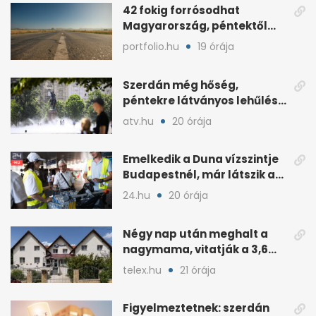
42 fokig forrósodhat
Magyarország, péntektől
zivatarok hűtenek
portfolio.hu
19 órája
Szerdán még hőség,
péntekre látványos lehűlés
jöhet
atv.hu
20 órája
Emelkedik a Duna vízszintje
Budapestnél, már látszik a
fordulat
24.hu
20 órája
Négy nap után meghalt a
nagymama, vitatják a 3,6
milliós gondozási díjat
telex.hu
21 órája
Figyelmeztetnek: szerdán