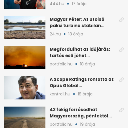
sepsiszentgyörgyi koncertet
444.hu
17 órája
Magyar Péter: Az utolsó
paksi turbina stabilan
termel
24.hu
18 órája
Megfordulhat az időjárás:
tartós eső jöhet
Magyarországra a hónap
portfolio.hu
18 órája
végén
A Scope Ratings rontotta az
Opus Global
kötvénybesorolását
kontroll.hu
18 órája
42 fokig forrósodhat
Magyarország, péntektől
zivatarok hűtenek
portfolio.hu
19 órája