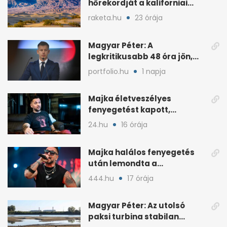
hőrekordját a kaliforniai
Death Valley tartja
raketa.hu
23 órája
Magyar Péter: A
legkritikusabb 48 óra jön,
ahol lehet, legyen home
portfolio.hu
1 napja
office
Majka életveszélyes
fenyegetést kapott,
lemondta az erdélyi
24.hu
16 órája
koncertjét
Majka halálos fenyegetés
után lemondta a
sepsiszentgyörgyi koncertet
444.hu
17 órája
Magyar Péter: Az utolsó
paksi turbina stabilan