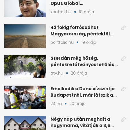
Opus Global
kötvénybesorolását
kontroll.hu
18 órája
42 fokig forrósodhat
Magyarország, péntektől
zivatarok hűtenek
portfolio.hu
19 órája
Szerdán még hőség,
péntekre látványos lehűlés
jöhet
atv.hu
20 órája
Emelkedik a Duna vízszintje
Budapestnél, már látszik a
fordulat
24.hu
20 órája
Négy nap után meghalt a
nagymama, vitatják a 3,6