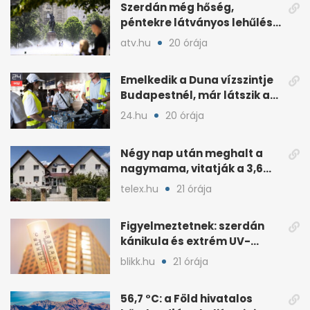
Szerdán még hőség,
péntekre látványos lehűlés
jöhet
atv.hu
20 órája
Emelkedik a Duna vízszintje
Budapestnél, már látszik a
fordulat
24.hu
20 órája
Négy nap után meghalt a
nagymama, vitatják a 3,6
milliós gondozási díjat
telex.hu
21 órája
Figyelmeztetnek: szerdán
kánikula és extrém UV-
terhelés jön
blikk.hu
21 órája
56,7 °C: a Föld hivatalos