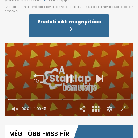
Eredeti cikk megnyitása
0
seconds
of
MÉG TÖBB FRISS HÍR
6
minutes,