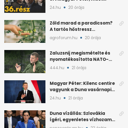
minden róla szól
24.hu
20 órája
Zöld marad a paradicsom?
A tartós hőstressz
késleltetheti az érést
agroforum.hu
20 órája
Zaluzsnij megismételte és
nyomatékosította NATO-
kritikáját
444.hu
21 órája
Magyar Péter: Kilenc centire
vagyunk a Duna vasárnapi
mélypontjától
24.hu
21 órája
Duna vízállás: Szlovákia
ígéri, egyenletes vízhozam
jön Magyarországra
penzcentrum.hu
22 órája