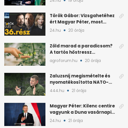
24.hu
19 órája
Török Gábor: Vizsgahetéhez
ért Magyar Péter, most
minden róla szól
24.hu
20 órája
Zöld marad a paradicsom?
A tartós hőstressz
késleltetheti az érést
agroforum.hu
20 órája
Zaluzsnij megismételte és
nyomatékosította NATO-
kritikáját
444.hu
21 órája
Magyar Péter: Kilenc centire
vagyunk a Duna vasárnapi
mélypontjától
24.hu
21 órája