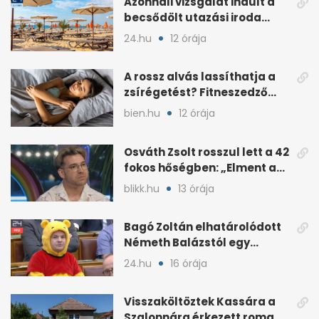
Azonnali vizsgálat indult a
becsődölt utazási iroda
ügyében
24.hu
12 órája
A rossz alvás lassíthatja a
zsírégetést? Fitneszedző
magyarázza el
bien.hu
12 órája
Osváth Zsolt rosszul lett a 42
fokos hőségben: „Elment a
kép”
blikk.hu
13 órája
Bagó Zoltán elhatárolódott
Németh Balázstól egy
kalocsai poszt miatt
24.hu
16 órája
Visszaköltöztek Kassára a
Szalonnára érkezett roma