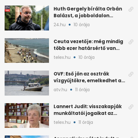
Huth Gergely bírálta Orbán
Balázst, a jobboldalon
„szekunder szégyent”
24.hu
10 órája
emleget
Ceuta vezetője: még mindig
több ezer határsértő van
illegálisan az exklávéban
telex.hu
10 órája
OVF: Eső jön az osztrák
vízgyűjtőkre, emelkedhet a
Duna vízszintje
atv.hu
11 órája
Lannert Judit: visszakapják
munkáltatói jogaikat az
iskolaigazgatók
telex.hu
11 órája