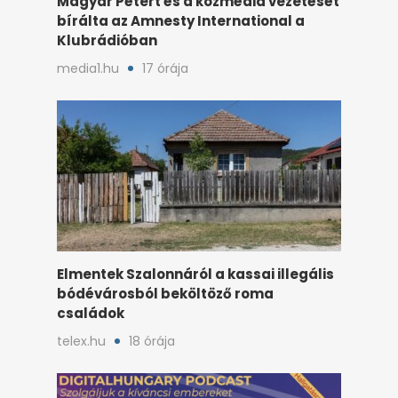
Magyar Pétert és a közmédia vezetését
bírálta az Amnesty International a
Klubrádióban
media1.hu
17 órája
Elmentek Szalonnáról a kassai illegális
bódévárosból beköltöző roma
családok