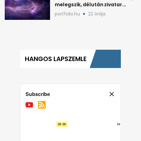
az uniós forrásokat
kontroll.hu
22 órája
Ma is 40 fok közelébe
melegszik, délután zivatar
és viharos szél jöhet
portfolio.hu
22 órája
HANGOS LAPSZEMLE