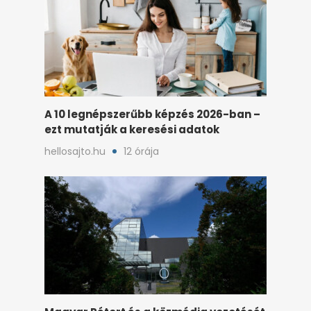
A 10 legnépszerűbb képzés 2026-ban –
ezt mutatják a keresési adatok
hellosajto.hu
12 órája