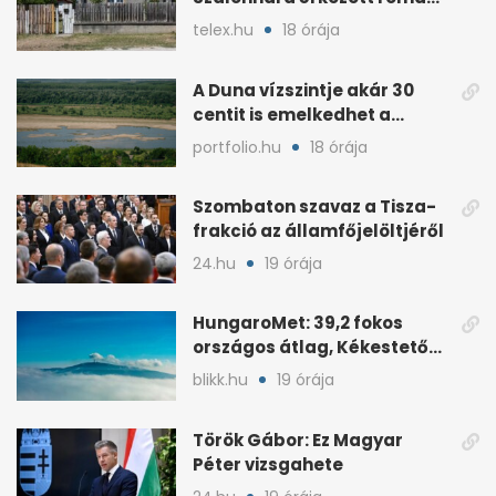
családok
telex.hu
18 órája
A Duna vízszintje akár 30
centit is emelkedhet a
nyugati esők után
portfolio.hu
18 órája
Szombaton szavaz a Tisza-
frakció az államfőjelöltjéről
24.hu
19 órája
HungaroMet: 39,2 fokos
országos átlag, Kékestetőn
hajszál híján rekord
blikk.hu
19 órája
Török Gábor: Ez Magyar
Péter vizsgahete