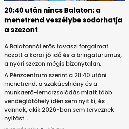
20:40 után nincs Balaton: a
menetrend veszélybe sodorhatja
a szezont
A Balatonnál erős tavaszi forgalmat
hozott a korai jó idő és a bringaturizmus,
a nyári szezon mégis bizonytalan.
A Pénzcentrum szerint a 20:40 utáni
menetrend, a szakácshiány és a
munkaerő-lemorzsolódás miatt több
vendéglátóhely idén sem nyit ki, és
vannak, akik 2026-ban sem terveznek
nyitást.
penzcentrum.hu
1 hónapja