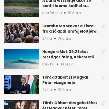
A Duna vízszintje akár 30
centit is emelkedhet a
nyugati esők után
portfolio.hu
18 órája
Szombaton szavaz a Tisza-
frakció az államfőjelöltjéről
24.hu
19 órája
HungaroMet: 39,2 fokos
országos átlag, Kékestetőn
hajszál híján rekord
blikk.hu
19 órája
Török Gábor: Ez Magyar
Péter vizsgahete
24.hu
19 órája
Török Gábor: Vizsgahetéhez
ért Magyar Péter, most