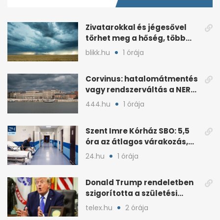
45
seconds
Zivatarokkal és jégesővel
törhet meg a hőség, több
megyére riasztás van
blikk.hu
1 órája
Corvinus: hatalomátmentés
vagy rendszerváltás a NER
utáni átalakításnál?
444.hu
1 órája
Szent Imre Kórház SBO: 5,5
óra az átlagos várakozás,
így működik
24.hu
1 órája
Donald Trump rendeletben
szigorította a születési
jogon járó
telex.hu
2 órája
állampolgárságot