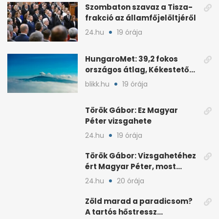
Szombaton szavaz a Tisza-
frakció az államfőjelöltjéről
24.hu
19 órája
HungaroMet: 39,2 fokos
országos átlag, Kékestetőn
hajszál híján rekord
blikk.hu
19 órája
Török Gábor: Ez Magyar
Péter vizsgahete
24.hu
19 órája
Török Gábor: Vizsgahetéhez
ért Magyar Péter, most
minden róla szól
24.hu
20 órája