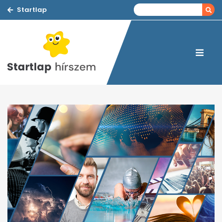
Startlap