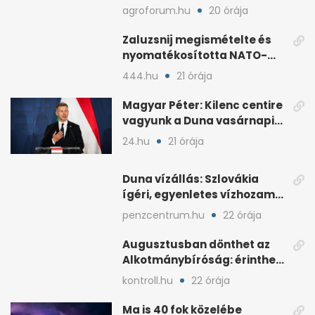
Zöld marad a paradicsom?
A tartós hőstressz
késleltetheti az érést
agroforum.hu
20 órája
Zaluzsnij megismételte és
nyomatékosította NATO-
kritikáját
444.hu
21 órája
Magyar Péter: Kilenc centire
vagyunk a Duna vasárnapi
mélypontjától
24.hu
21 órája
Duna vízállás: Szlovákia
ígéri, egyenletes vízhozam
jön Magyarországra
penzcentrum.hu
22 órája
Augusztusban dönthet az
Alkotmánybíróság: érintheti