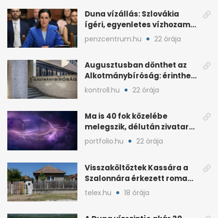
Duna vízállás: Szlovákia
ígéri, egyenletes vízhozam
jön Magyarországra
penzcentrum.hu
22 órája
Augusztusban dönthet az
Alkotmánybíróság: érintheti
az uniós forrásokat
kontroll.hu
22 órája
Ma is 40 fok közelébe
melegszik, délután zivatar
és viharos szél jöhet
portfolio.hu
22 órája
Visszaköltöztek Kassára a
Szalonnára érkezett roma
családok
telex.hu
18 órája