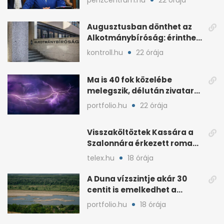
Augusztusban dönthet az
Alkotmánybíróság: érintheti
az uniós forrásokat
kontroll.hu
22 órája
Ma is 40 fok közelébe
melegszik, délután zivatar
és viharos szél jöhet
portfolio.hu
22 órája
Visszaköltöztek Kassára a
Szalonnára érkezett roma
családok
telex.hu
18 órája
A Duna vízszintje akár 30
centit is emelkedhet a
nyugati esők után
portfolio.hu
18 órája