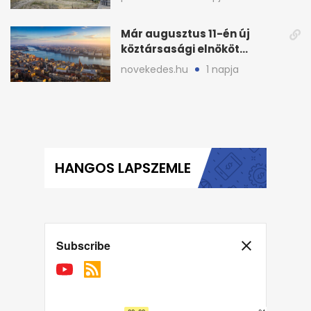
Már augusztus 11-én új
köztársasági elnököt
választhat az Országgyűlés
novekedes.hu
1 napja
HANGOS LAPSZEMLE