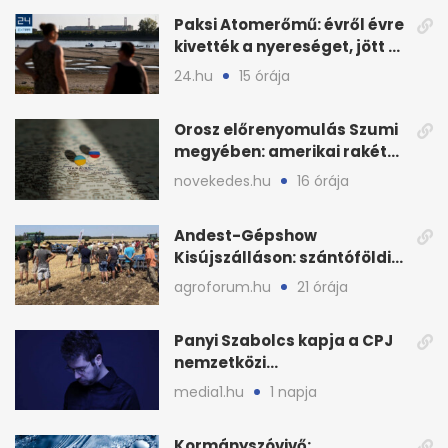
Paksi Atomerőmű: évről évre
kivették a nyereséget, jött a
baj
24.hu
15 órája
Orosz előrenyomulás Szumi
megyében: amerikai rakéták
is zsákmányként
novekedes.hu
16 órája
Andest-Gépshow
Kisújszálláson: szántóföldi
bemutató 2026. augusztus
agroforum.hu
21 órája
12-én
Panyi Szabolcs kapja a CPJ
nemzetközi
sajtószabadság-díját
media1.hu
1 napja
Kormányszóvivő: