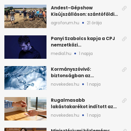
Andest-Gépshow
Kisújszálláson: szántóföldi
bemutató 2026. augusztus
agroforum.hu
21 órája
12-én
Panyi Szabolcs kapja a CPJ
nemzetközi
sajtószabadság-díját
media1.hu
1 napja
Kormányszóvivő:
biztonságban az
ivóvízkészlet, nincs
novekedes.hu
1 napja
stratégiai vízhiány
Rugalmasabb
lakástakarékot indított az
OTP: két köztes kilépéssel
novekedes.hu
1 napja
Minisztériumi közlemény: