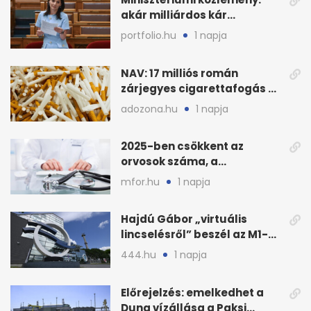
akár milliárdos kár
fenyegette Budapest fáit
portfolio.hu
1 napja
NAV: 17 milliós román
zárjegyes cigarettafogás az
M1-esen
adozona.hu
1 napja
2025-ben csökkent az
orvosok száma, a
háziorvosokra még több
mfor.hu
1 napja
teher jut
Hajdú Gábor „virtuális
lincselésről” beszél az M1-
ből kirúgása után
444.hu
1 napja
Előrejelzés: emelkedhet a
Duna vízállása a Paksi