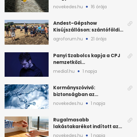
is zsákmányként
novekedes.hu
16 órája
Andest-Gépshow
Kisújszálláson: szántóföldi
bemutató 2026. augusztus
agroforum.hu
21 órája
12-én
Panyi Szabolcs kapja a CPJ
nemzetközi
sajtószabadság-díját
media1.hu
1 napja
Kormányszóvivő:
biztonságban az
ivóvízkészlet, nincs
novekedes.hu
1 napja
stratégiai vízhiány
Rugalmasabb
lakástakarékot indított az
OTP: két köztes kilépéssel
novekedes.hu
1 napja