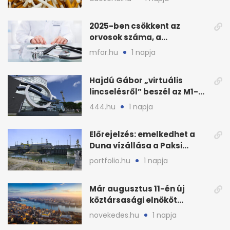
2025-ben csökkent az
orvosok száma, a
háziorvosokra még több
mfor.hu
1 napja
teher jut
Hajdú Gábor „virtuális
lincselésről” beszél az M1-
ből kirúgása után
444.hu
1 napja
Előrejelzés: emelkedhet a
Duna vízállása a Paksi
Atomerőműnél
portfolio.hu
1 napja
Már augusztus 11-én új
köztársasági elnököt
választhat az Országgyűlés
novekedes.hu
1 napja