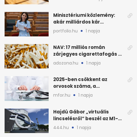
Minisztériumi közlemény:
akár milliárdos kár
fenyegette Budapest fáit
portfolio.hu
1 napja
NAV: 17 milliós román
zárjegyes cigarettafogás az
M1-esen
adozona.hu
1 napja
2025-ben csökkent az
orvosok száma, a
háziorvosokra még több
mfor.hu
1 napja
teher jut
Hajdú Gábor „virtuális
lincselésről” beszél az M1-
ből kirúgása után
444.hu
1 napja