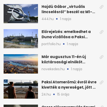
Hajdú Gábor „virtuális
lincselésről” beszél az M1-
ből kirúgása után
444.hu
1 napja
Előrejelzés: emelkedhet a
Duna vízállása a Paksi
Atomerőműnél
portfolio.hu
1 napja
Már augusztus 11-én új
köztársasági elnököt
választhat az Országgyűlés
novekedes.hu
1 napja
Paksi Atomerőmű: évről évre
kivették a nyereséget, jött a
baj
24.hu
15 órája