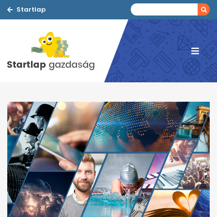
Startlap