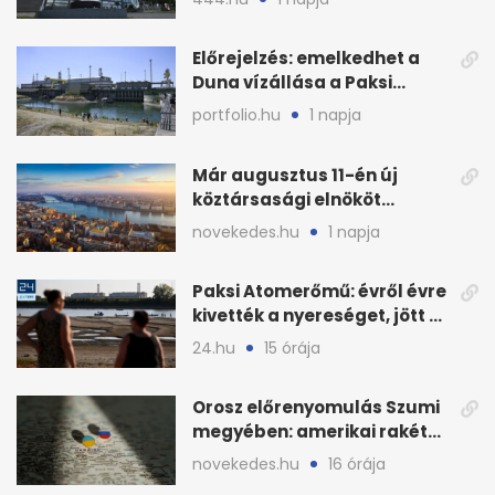
Előrejelzés: emelkedhet a
Duna vízállása a Paksi
Atomerőműnél
portfolio.hu
1 napja
Már augusztus 11-én új
köztársasági elnököt
választhat az Országgyűlés
novekedes.hu
1 napja
Paksi Atomerőmű: évről évre
kivették a nyereséget, jött a
baj
24.hu
15 órája
Orosz előrenyomulás Szumi
megyében: amerikai rakéták
is zsákmányként
novekedes.hu
16 órája