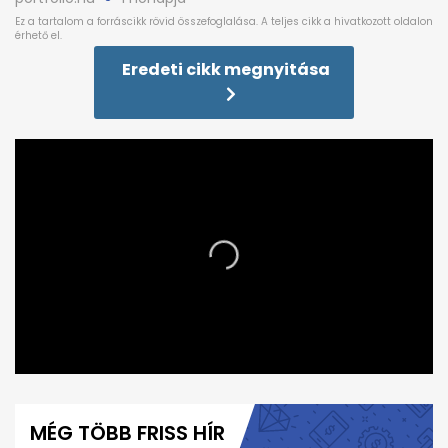
Eredeti cikk megnyitása
0
seconds
of
MÉG TÖBB FRISS HÍR
5
minutes,