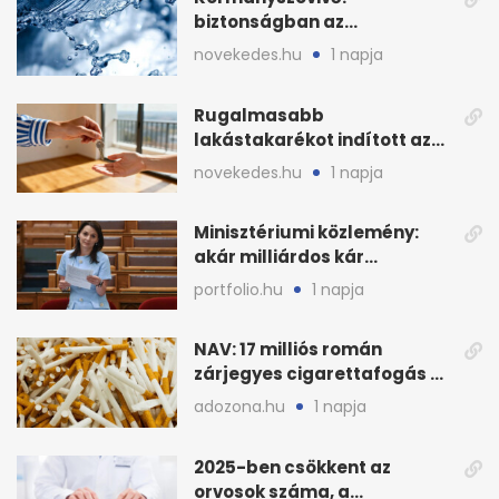
biztonságban az
ivóvízkészlet, nincs
novekedes.hu
1 napja
stratégiai vízhiány
Rugalmasabb
lakástakarékot indított az
OTP: két köztes kilépéssel
novekedes.hu
1 napja
Minisztériumi közlemény:
akár milliárdos kár
fenyegette Budapest fáit
portfolio.hu
1 napja
NAV: 17 milliós román
zárjegyes cigarettafogás az
M1-esen
adozona.hu
1 napja
2025-ben csökkent az
orvosok száma, a