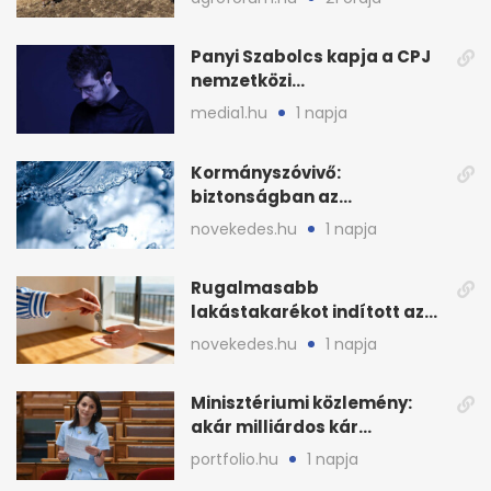
12-én
Panyi Szabolcs kapja a CPJ
nemzetközi
sajtószabadság-díját
media1.hu
1 napja
Kormányszóvivő:
biztonságban az
ivóvízkészlet, nincs
novekedes.hu
1 napja
stratégiai vízhiány
Rugalmasabb
lakástakarékot indított az
OTP: két köztes kilépéssel
novekedes.hu
1 napja
Minisztériumi közlemény:
akár milliárdos kár
fenyegette Budapest fáit
portfolio.hu
1 napja