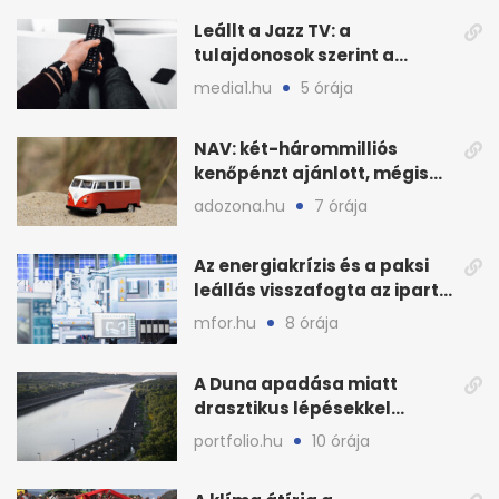
Leállt a Jazz TV: a
tulajdonosok szerint a
finanszírozás vitte padlóra
media1.hu
5 órája
NAV: két-hárommilliós
kenőpénzt ajánlott, mégis
lefoglalták a hamis árut
adozona.hu
7 órája
Az energiakrízis és a paksi
leállás visszafogta az ipart,
nyáron kisebb a kár
mfor.hu
8 órája
A Duna apadása miatt
drasztikus lépésekkel
védenék a cernavodăi
portfolio.hu
10 órája
atomerőművet