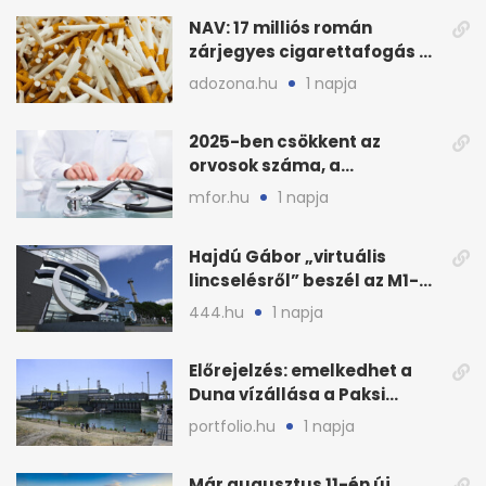
NAV: 17 milliós román
zárjegyes cigarettafogás az
M1-esen
adozona.hu
1 napja
2025-ben csökkent az
orvosok száma, a
háziorvosokra még több
mfor.hu
1 napja
teher jut
Hajdú Gábor „virtuális
lincselésről” beszél az M1-
ből kirúgása után
444.hu
1 napja
Előrejelzés: emelkedhet a
Duna vízállása a Paksi
Atomerőműnél
portfolio.hu
1 napja
Már augusztus 11-én új