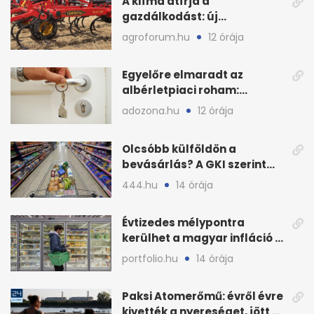
A klíma átírja a
gazdálkodást: új
megoldásokat keres a
agroforum.hu
12 órája
mezőgazdaság
Egyelőre elmaradt az
albérletpiaci roham:
ennyibe kerülnek a kiadó
adozona.hu
12 órája
lakások
Olcsóbb külföldön a
bevásárlás? A GKI szerint
zárkózott a magyar árszint
444.hu
14 órája
Évtizedes mélypontra
kerülhet a magyar infláció a
KSH új adata szerint
portfolio.hu
14 órája
Paksi Atomerőmű: évről évre
kivették a nyereséget, jött a