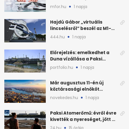
háziorvosokra még több
mfor.hu
1 napja
teher jut
Hajdú Gábor „virtuális
lincselésről” beszél az M1-
ből kirúgása után
444.hu
1 napja
Előrejelzés: emelkedhet a
Duna vízállása a Paksi
Atomerőműnél
portfolio.hu
1 napja
Már augusztus 11-én új
köztársasági elnököt
választhat az Országgyűlés
novekedes.hu
1 napja
Paksi Atomerőmű: évről évre
kivették a nyereséget, jött a
baj
24.hu
15 órája