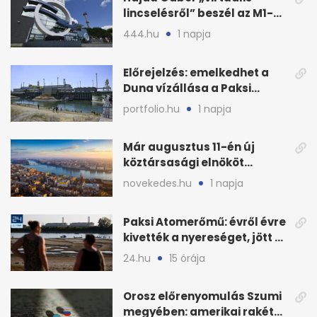
lincselésről” beszél az M1-
ből kirúgása után
444.hu
1 napja
Előrejelzés: emelkedhet a
Duna vízállása a Paksi
Atomerőműnél
portfolio.hu
1 napja
Már augusztus 11-én új
köztársasági elnököt
választhat az Országgyűlés
novekedes.hu
1 napja
Paksi Atomerőmű: évről évre
kivették a nyereséget, jött a
baj
24.hu
15 órája
Orosz előrenyomulás Szumi
megyében: amerikai rakéták