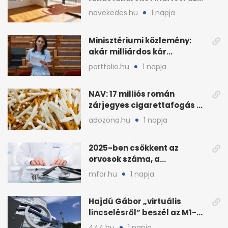
OTP: két köztes kilépéssel
novekedes.hu
1 napja
Minisztériumi közlemény:
akár milliárdos kár
fenyegette Budapest fáit
portfolio.hu
1 napja
NAV: 17 milliós román
zárjegyes cigarettafogás az
M1-esen
adozona.hu
1 napja
2025-ben csökkent az
orvosok száma, a
háziorvosokra még több
mfor.hu
1 napja
teher jut
Hajdú Gábor „virtuális
lincselésről” beszél az M1-
ből kirúgása után
444.hu
1 napja