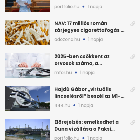
fenyegette Budapest fáit
portfolio.hu
1 napja
NAV: 17 milliós román
zárjegyes cigarettafogás az
M1-esen
adozona.hu
1 napja
2025-ben csökkent az
orvosok száma, a
háziorvosokra még több
mfor.hu
1 napja
teher jut
Hajdú Gábor „virtuális
lincselésről” beszél az M1-
ből kirúgása után
444.hu
1 napja
Előrejelzés: emelkedhet a
Duna vízállása a Paksi
Atomerőműnél
portfolio.hu
1 napja