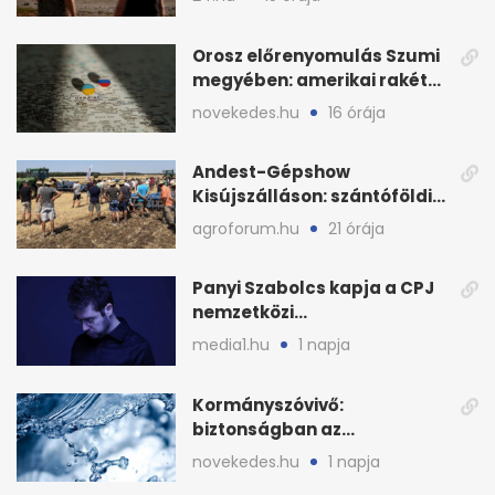
Orosz előrenyomulás Szumi
megyében: amerikai rakéták
is zsákmányként
novekedes.hu
16 órája
Andest-Gépshow
Kisújszálláson: szántóföldi
bemutató 2026. augusztus
agroforum.hu
21 órája
12-én
Panyi Szabolcs kapja a CPJ
nemzetközi
sajtószabadság-díját
media1.hu
1 napja
Kormányszóvivő:
biztonságban az
ivóvízkészlet, nincs
novekedes.hu
1 napja
stratégiai vízhiány