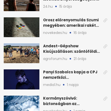
baj
24.hu
15 órája
Orosz előrenyomulás Szumi
megyében: amerikai rakéták
is zsákmányként
novekedes.hu
16 órája
Andest-Gépshow
Kisújszálláson: szántóföldi
bemutató 2026. augusztus
agroforum.hu
21 órája
12-én
Panyi Szabolcs kapja a CPJ
nemzetközi
sajtószabadság-díját
media1.hu
1 napja
Kormányszóvivő:
biztonságban az
ivóvízkészlet, nincs
novekedes.hu
1 napja