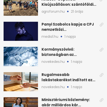
Kisújszálláson: szántóföldi
bemutató 2026. augusztus
agroforum.hu
21 órája
12-én
Panyi Szabolcs kapja a CPJ
nemzetközi
sajtószabadság-díját
media1.hu
1 napja
Kormányszóvivő:
biztonságban az
ivóvízkészlet, nincs
novekedes.hu
1 napja
stratégiai vízhiány
Rugalmasabb
lakástakarékot indított az
OTP: két köztes kilépéssel
novekedes.hu
1 napja
Minisztériumi közlemény:
akár milliárdos kár