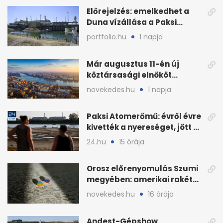
Előrejelzés: emelkedhet a
Duna vízállása a Paksi
Atomerőműnél
portfolio.hu
1 napja
Már augusztus 11-én új
köztársasági elnököt
választhat az Országgyűlés
novekedes.hu
1 napja
Paksi Atomerőmű: évről évre
kivették a nyereséget, jött a
baj
24.hu
15 órája
Orosz előrenyomulás Szumi
megyében: amerikai rakéták
is zsákmányként
novekedes.hu
16 órája
Andest-Gépshow