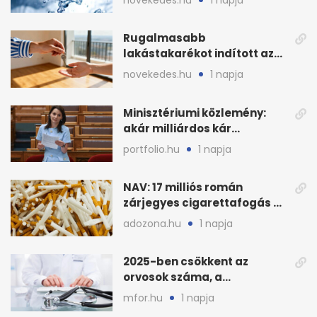
stratégiai vízhiány
Rugalmasabb
lakástakarékot indított az
OTP: két köztes kilépéssel
novekedes.hu
1 napja
Minisztériumi közlemény:
akár milliárdos kár
fenyegette Budapest fáit
portfolio.hu
1 napja
NAV: 17 milliós román
zárjegyes cigarettafogás az
M1-esen
adozona.hu
1 napja
2025-ben csökkent az
orvosok száma, a
háziorvosokra még több
mfor.hu
1 napja
teher jut