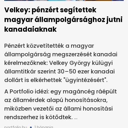
Velkey: pénzért segítettek
magyar állampolgársághoz jutni
kanadaiaknak
Pénzért közvetítették a magyar
állampolgárság megszerzését kanadai
kérelmezőknek: Velkey György külügyi
államtitkár szerint 30–50 ezer kanadai
dollárt is elkérhettek "ügyintézésért".
A Portfolio idézi: egy magáncég ráépült
az államérdek alapú honosításokra,
miközben vezetői az állami honosítási
rendszerhez is kötődtek.
portfolio.hu
1 hónapja