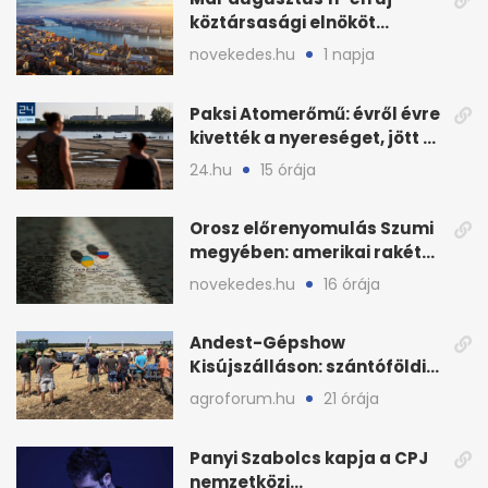
köztársasági elnököt
választhat az Országgyűlés
novekedes.hu
1 napja
Paksi Atomerőmű: évről évre
kivették a nyereséget, jött a
baj
24.hu
15 órája
Orosz előrenyomulás Szumi
megyében: amerikai rakéták
is zsákmányként
novekedes.hu
16 órája
Andest-Gépshow
Kisújszálláson: szántóföldi
bemutató 2026. augusztus
agroforum.hu
21 órája
12-én
Panyi Szabolcs kapja a CPJ
nemzetközi