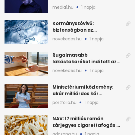
sajtószabadság-díját
media1.hu
1 napja
Kormányszóvivő:
biztonságban az
ivóvízkészlet, nincs
novekedes.hu
1 napja
stratégiai vízhiány
Rugalmasabb
lakástakarékot indított az
OTP: két köztes kilépéssel
novekedes.hu
1 napja
Minisztériumi közlemény:
akár milliárdos kár
fenyegette Budapest fáit
portfolio.hu
1 napja
NAV: 17 milliós román
zárjegyes cigarettafogás az
M1-esen
adozona.hu
1 napja