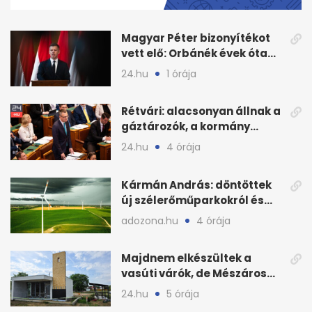
12
seconds
Magyar Péter bizonyítékot
vett elő: Orbánék évek óta
tudtak az energiarendszer
24.hu
1 órája
összeomlásáról
Rétvári: alacsonyan állnak a
gáztározók, a kormány
válságról válságra jut
24.hu
4 órája
Kármán András: döntöttek
új szélerőműparkokról és
hálózatfejlesztésről
adozona.hu
4 órája
Majdnem elkészültek a
vasúti várók, de Mészáros
bizalmasa leromboltatja
24.hu
5 órája