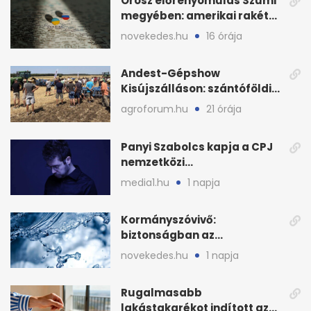
Orosz előrenyomulás Szumi
megyében: amerikai rakéták
is zsákmányként
novekedes.hu
16 órája
Andest-Gépshow
Kisújszálláson: szántóföldi
bemutató 2026. augusztus
agroforum.hu
21 órája
12-én
Panyi Szabolcs kapja a CPJ
nemzetközi
sajtószabadság-díját
media1.hu
1 napja
Kormányszóvivő:
biztonságban az
ivóvízkészlet, nincs
novekedes.hu
1 napja
stratégiai vízhiány
Rugalmasabb
lakástakarékot indított az