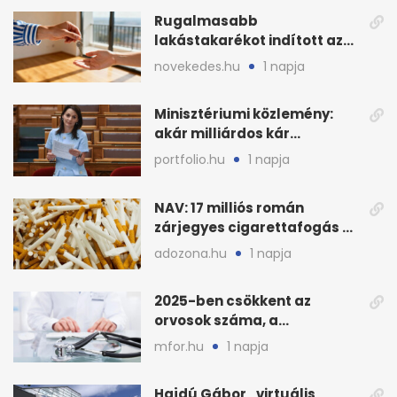
Rugalmasabb
lakástakarékot indított az
OTP: két köztes kilépéssel
novekedes.hu
1 napja
Minisztériumi közlemény:
akár milliárdos kár
fenyegette Budapest fáit
portfolio.hu
1 napja
NAV: 17 milliós román
zárjegyes cigarettafogás az
M1-esen
adozona.hu
1 napja
2025-ben csökkent az
orvosok száma, a
háziorvosokra még több
mfor.hu
1 napja
teher jut
Hajdú Gábor „virtuális