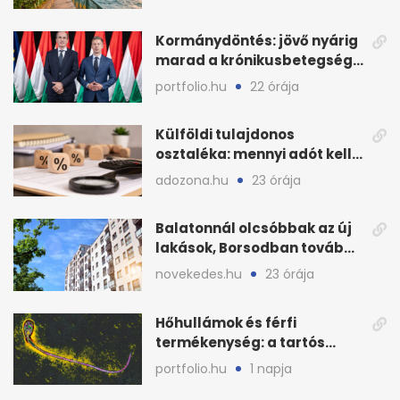
Kormánydöntés: jövő nyárig
marad a krónikusbetegség-
menedzsment
portfolio.hu
22 órája
Külföldi tulajdonos
osztaléka: mennyi adót kell
levonni 2026-ban?
adozona.hu
23 órája
Balatonnál olcsóbbak az új
lakások, Borsodban tovább
drágulnak
novekedes.hu
23 órája
Hőhullámok és férfi
termékenység: a tartós
hőstressz kimutathatóan
portfolio.hu
1 napja
ront