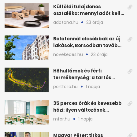
Külföldi tulajdonos
osztaléka: mennyi adót kell
levonni 2026-ban?
adozona.hu
23 órája
Balatonnál olcsóbbak az új
lakások, Borsodban tovább
drágulnak
novekedes.hu
23 órája
Hőhullámok és férfi
termékenység: a tartós
hőstressz kimutathatóan
portfolio.hu
1 napja
ront
35 perces órák és kevesebb
házi: ilyen változások
jöhetnek az iskolákban
mfor.hu
1 napja
Magyar Péter: titkos