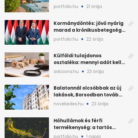
Tignale térségéből
portfolio.hu
21 órája
Kormánydöntés: jövő nyárig
marad a krónikusbetegség-
menedzsment
portfolio.hu
22 órája
Külföldi tulajdonos
osztaléka: mennyi adót kell
levonni 2026-ban?
adozona.hu
23 órája
Balatonnál olcsóbbak az új
lakások, Borsodban tovább
drágulnak
novekedes.hu
23 órája
Hőhullámok és férfi
termékenység: a tartós
hőstressz kimutathatóan
portfolio.hu
1 napja