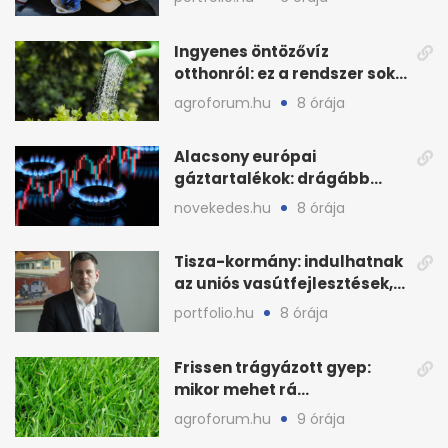
Ingyenes öntözővíz
otthonról: ez a rendszer sok
házban már működik
agroforum.hu
8 órája
Alacsony európai
gáztartalékok: drágább
lehet a fűtési szezon
novekedes.hu
8 órája
Tisza-kormány: indulhatnak
az uniós vasútfejlesztések,
jön az NVVH-meghallgatás
portfolio.hu
8 órája
Frissen trágyázott gyep:
mikor mehet rá
biztonságosan gyerek és
agroforum.hu
9 órája
kutya?