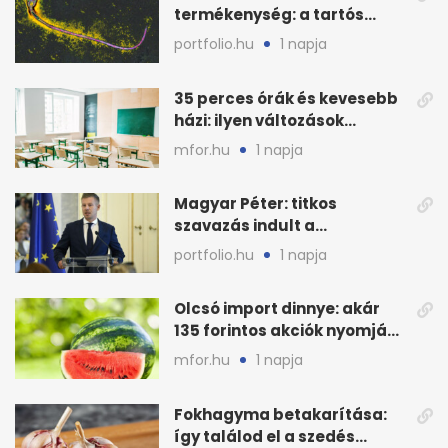
termékenység: a tartós
hőstressz kimutathatóan
portfolio.hu
1 napja
ront
35 perces órák és kevesebb
házi: ilyen változások
jöhetnek az iskolákban
mfor.hu
1 napja
Magyar Péter: titkos
szavazás indult a
köztársasági elnökjelöltről
portfolio.hu
1 napja
Olcsó import dinnye: akár
135 forintos akciók nyomják
le a piacot
mfor.hu
1 napja
Fokhagyma betakarítása:
így találod el a szedés