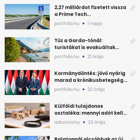
2,27 milliárdot fizetett vissza
a Prime Tech
Magántőkealap az
portfolio.hu
1 napja
államnak
Tűz a Garda-tónál:
turistákat is evakuáltak
Tignale térségéből
portfolio.hu
21 órája
Kormánydöntés: jövő nyárig
marad a krónikusbetegség-
menedzsment
portfolio.hu
22 órája
Külföldi tulajdonos
osztaléka: mennyi adót kell
levonni 2026-ban?
adozona.hu
23 órája
Balatonnál olcsóbbak az új