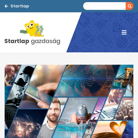
Startlap