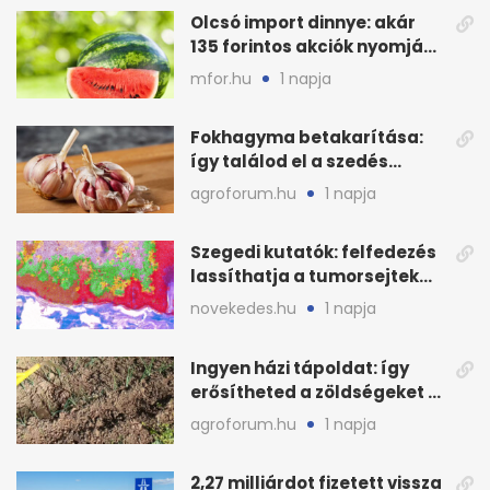
Olcsó import dinnye: akár
135 forintos akciók nyomják
le a piacot
mfor.hu
1 napja
Fokhagyma betakarítása:
így találod el a szedés
legjobb időpontját
agroforum.hu
1 napja
Szegedi kutatók: felfedezés
lassíthatja a tumorsejtek
terjedését
novekedes.hu
1 napja
Ingyen házi tápoldat: így
erősítheted a zöldségeket a
hőhullám után
agroforum.hu
1 napja
2,27 milliárdot fizetett vissza