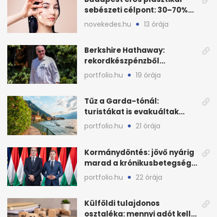
sebészeti célpont: 30–70%
árkülönbség
novekedes.hu
13 órája
Berkshire Hathaway:
rekordkészpénzből
techrészvényekre költöttek
portfolio.hu
19 órája
milliárdokat
Tűz a Garda-tónál:
turistákat is evakuáltak
Tignale térségéből
portfolio.hu
21 órája
Kormánydöntés: jövő nyárig
marad a krónikusbetegség-
menedzsment
portfolio.hu
22 órája
Külföldi tulajdonos
osztaléka: mennyi adót kell