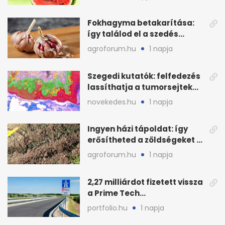
Fokhagyma betakarítása:
így találod el a szedés
legjobb időpontját
agroforum.hu
1 napja
Szegedi kutatók: felfedezés
lassíthatja a tumorsejtek
terjedését
novekedes.hu
1 napja
Ingyen házi tápoldat: így
erősítheted a zöldségeket a
hőhullám után
agroforum.hu
1 napja
2,27 milliárdot fizetett vissza
a Prime Tech
Magántőkealap az
portfolio.hu
1 napja
államnak