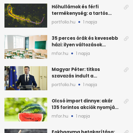
Hőhullámok és férfi
termékenység: a tartós
hőstressz kimutathatóan
portfolio.hu
1 napja
ront
35 perces órák és kevesebb
házi: ilyen változások
jöhetnek az iskolákban
mfor.hu
1 napja
Magyar Péter: titkos
szavazás indult a
köztársasági elnökjelöltről
portfolio.hu
1 napja
Olcsó import dinnye: akár
135 forintos akciók nyomják
le a piacot
mfor.hu
1 napja
Fokhagyma betakarítása: