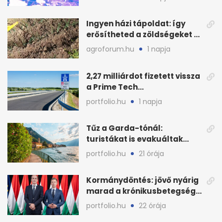
Ingyen házi tápoldat: így
erősítheted a zöldségeket a
hőhullám után
agroforum.hu
1 napja
2,27 milliárdot fizetett vissza
a Prime Tech
Magántőkealap az
portfolio.hu
1 napja
államnak
Tűz a Garda-tónál:
turistákat is evakuáltak
Tignale térségéből
portfolio.hu
21 órája
Kormánydöntés: jövő nyárig
marad a krónikusbetegség-
menedzsment
portfolio.hu
22 órája