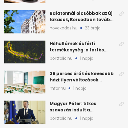
Balatonnál olcsóbbak az új
lakások, Borsodban tovább
drágulnak
novekedes.hu
23 órája
Hőhullámok és férfi
termékenység: a tartós
hőstressz kimutathatóan
portfolio.hu
1 napja
ront
35 perces órák és kevesebb
házi: ilyen változások
jöhetnek az iskolákban
mfor.hu
1 napja
Magyar Péter: titkos
szavazás indult a
köztársasági elnökjelöltről
portfolio.hu
1 napja