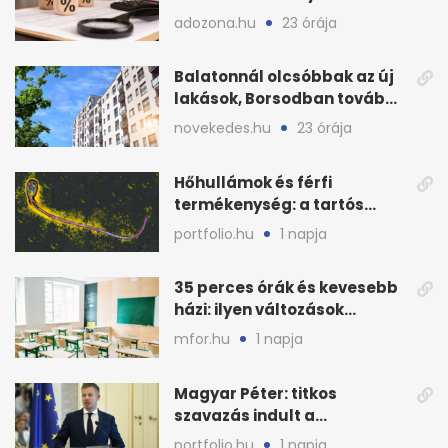
levonni 2026-ban?
adozona.hu
23 órája
Balatonnál olcsóbbak az új
lakások, Borsodban tovább
drágulnak
novekedes.hu
23 órája
Hőhullámok és férfi
termékenység: a tartós
hőstressz kimutathatóan
portfolio.hu
1 napja
ront
35 perces órák és kevesebb
házi: ilyen változások
jöhetnek az iskolákban
mfor.hu
1 napja
Magyar Péter: titkos
szavazás indult a
köztársasági elnökjelöltről
portfolio.hu
1 napja