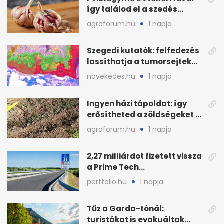
így találod el a szedés
legjobb időpontját
agroforum.hu
1 napja
Szegedi kutatók: felfedezés
lassíthatja a tumorsejtek
terjedését
novekedes.hu
1 napja
Ingyen házi tápoldat: így
erősítheted a zöldségeket a
hőhullám után
agroforum.hu
1 napja
2,27 milliárdot fizetett vissza
a Prime Tech
Magántőkealap az
portfolio.hu
1 napja
államnak
Tűz a Garda-tónál:
turistákat is evakuáltak