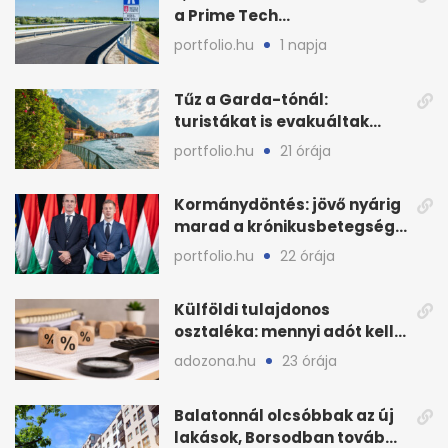
a Prime Tech
Magántőkealap az
portfolio.hu
1 napja
államnak
Tűz a Garda-tónál:
turistákat is evakuáltak
Tignale térségéből
portfolio.hu
21 órája
Kormánydöntés: jövő nyárig
marad a krónikusbetegség-
menedzsment
portfolio.hu
22 órája
Külföldi tulajdonos
osztaléka: mennyi adót kell
levonni 2026-ban?
adozona.hu
23 órája
Balatonnál olcsóbbak az új
lakások, Borsodban tovább