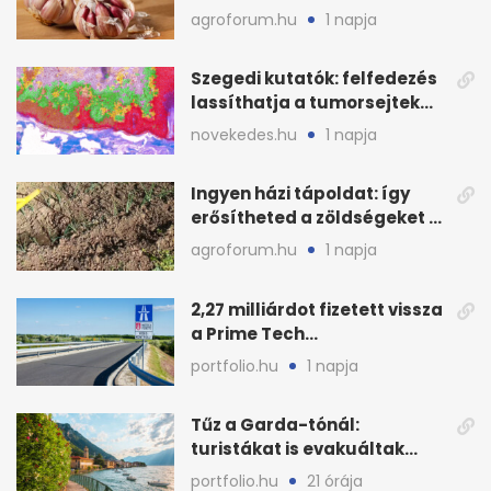
legjobb időpontját
agroforum.hu
1 napja
Szegedi kutatók: felfedezés
lassíthatja a tumorsejtek
terjedését
novekedes.hu
1 napja
Ingyen házi tápoldat: így
erősítheted a zöldségeket a
hőhullám után
agroforum.hu
1 napja
2,27 milliárdot fizetett vissza
a Prime Tech
Magántőkealap az
portfolio.hu
1 napja
államnak
Tűz a Garda-tónál:
turistákat is evakuáltak
Tignale térségéből
portfolio.hu
21 órája