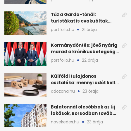
államnak
Tűz a Garda-tónál:
turistákat is evakuáltak
Tignale térségéből
portfolio.hu
21 órája
Kormánydöntés: jövő nyárig
marad a krónikusbetegség-
menedzsment
portfolio.hu
22 órája
Külföldi tulajdonos
osztaléka: mennyi adót kell
levonni 2026-ban?
adozona.hu
23 órája
Balatonnál olcsóbbak az új
lakások, Borsodban tovább
drágulnak
novekedes.hu
23 órája