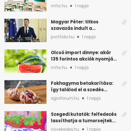
jöhetnek az iskolákban
mfor.hu
1 napja
Magyar Péter: titkos
szavazás indult a
köztársasági elnökjelöltről
portfolio.hu
1 napja
Olcsó import dinnye: akár
135 forintos akciók nyomják
le a piacot
mfor.hu
1 napja
Fokhagyma betakarítása:
így találod el a szedés
legjobb időpontját
agroforum.hu
1 napja
Szegedi kutatók: felfedezés
lassíthatja a tumorsejtek
terjedését
novekedes.hu
1 napja