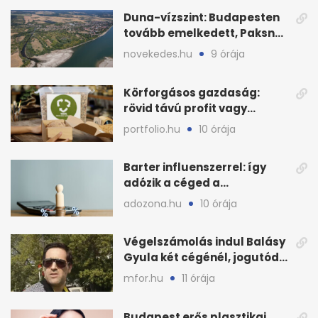
Duna-vízszint: Budapesten
tovább emelkedett, Paksnál
keddre jöhet fordulat
novekedes.hu
9 órája
Körforgásos gazdaság:
rövid távú profit vagy
hosszú távú zöld célok?
portfolio.hu
10 órája
Barter influenszerrel: így
adózik a céged a
megállapodás után
adozona.hu
10 órája
Végelszámolás indul Balásy
Gyula két cégénél, jogutód
nélkül zárnak
mfor.hu
11 órája
Budapest erős plasztikai