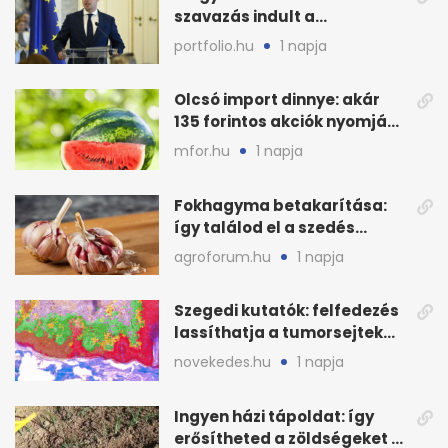
szavazás indult a
köztársasági elnökjelöltről
portfolio.hu
1 napja
Olcsó import dinnye: akár
135 forintos akciók nyomják
le a piacot
mfor.hu
1 napja
Fokhagyma betakarítása:
így találod el a szedés
legjobb időpontját
agroforum.hu
1 napja
Szegedi kutatók: felfedezés
lassíthatja a tumorsejtek
terjedését
novekedes.hu
1 napja
Ingyen házi tápoldat: így
erősítheted a zöldségeket a