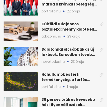
marad a krónikusbetegség-
menedzsment
portfolio.hu
22 órája
Külföldi tulajdonos
osztaléka: mennyi adót kell
levonni 2026-ban?
adozona.hu
23 órája
Balatonnál olcsóbbak az új
lakások, Borsodban tovább
drágulnak
novekedes.hu
23 órája
Hőhullámok és férfi
termékenység: a tartós
hőstressz kimutathatóan
portfolio.hu
1 napja
ront
35 perces órák és kevesebb
házi: ilyen változások