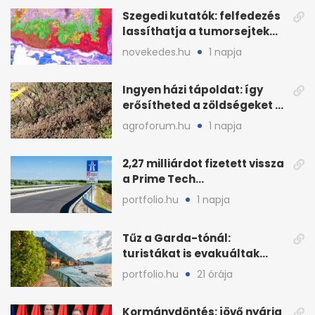
Szegedi kutatók: felfedezés
lassíthatja a tumorsejtek
terjedését
novekedes.hu
1 napja
Ingyen házi tápoldat: így
erősítheted a zöldségeket a
hőhullám után
agroforum.hu
1 napja
2,27 milliárdot fizetett vissza
a Prime Tech
Magántőkealap az
portfolio.hu
1 napja
államnak
Tűz a Garda-tónál:
turistákat is evakuáltak
Tignale térségéből
portfolio.hu
21 órája
Kormánydöntés: jövő nyárig