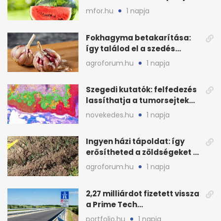
le a piacot
mfor.hu
1 napja
Fokhagyma betakarítása:
így találod el a szedés
legjobb időpontját
agroforum.hu
1 napja
Szegedi kutatók: felfedezés
lassíthatja a tumorsejtek
terjedését
novekedes.hu
1 napja
Ingyen házi tápoldat: így
erősítheted a zöldségeket a
hőhullám után
agroforum.hu
1 napja
2,27 milliárdot fizetett vissza
a Prime Tech
Magántőkealap az
portfolio.hu
1 napja