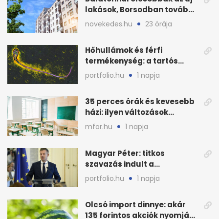
lakások, Borsodban tovább
drágulnak
novekedes.hu
23 órája
Hőhullámok és férfi
termékenység: a tartós
hőstressz kimutathatóan
portfolio.hu
1 napja
ront
35 perces órák és kevesebb
házi: ilyen változások
jöhetnek az iskolákban
mfor.hu
1 napja
Magyar Péter: titkos
szavazás indult a
köztársasági elnökjelöltről
portfolio.hu
1 napja
Olcsó import dinnye: akár
135 forintos akciók nyomják