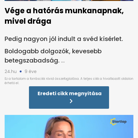
Vége a hatórás munkanapnak,
mivel drága
Pedig nagyon jól indult a svéd kísérlet.
Boldogabb dolgozók, kevesebb
betegszabadság.
24.hu
9 éve
Eredeti cikk megnyitása