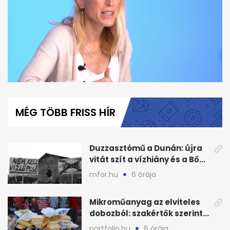
0
seconds
of
MÉG TÖBB FRISS HÍR
6
minutes,
0
Duzzasztómű a Dunán: újra
vitát szít a vízhiány és a Bős–
Nagymaros-ügy
mfor.hu
6 órája
Mikroműanyag az elviteles
dobozból: szakértők szerint
így csökkenthető
portfolio.hu
6 órája