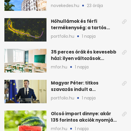
drágulnak
novekedes.hu
23 órája
Hőhullámok és férfi
termékenység: a tartós
hőstressz kimutathatóan
portfolio.hu
1 napja
ront
35 perces órák és kevesebb
házi: ilyen változások
jöhetnek az iskolákban
mfor.hu
1 napja
Magyar Péter: titkos
szavazás indult a
köztársasági elnökjelöltről
portfolio.hu
1 napja
Olcsó import dinnye: akár
135 forintos akciók nyomják
le a piacot
mfor.hu
1 napja