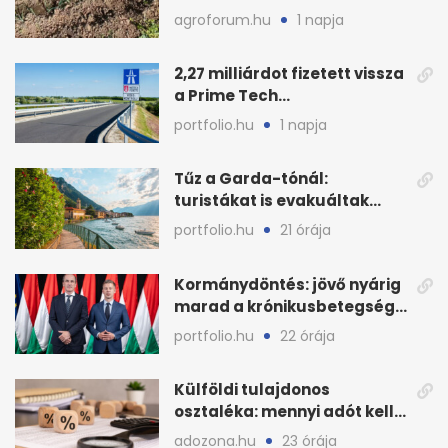
hőhullám után
agroforum.hu
1 napja
2,27 milliárdot fizetett vissza
a Prime Tech
Magántőkealap az
portfolio.hu
1 napja
államnak
Tűz a Garda-tónál:
turistákat is evakuáltak
Tignale térségéből
portfolio.hu
21 órája
Kormánydöntés: jövő nyárig
marad a krónikusbetegség-
menedzsment
portfolio.hu
22 órája
Külföldi tulajdonos
osztaléka: mennyi adót kell
levonni 2026-ban?
adozona.hu
23 órája