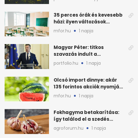
ront
35 perces órák és kevesebb
házi: ilyen változások
jöhetnek az iskolákban
mfor.hu
1 napja
Magyar Péter: titkos
szavazás indult a
köztársasági elnökjelöltről
portfolio.hu
1 napja
Olcsó import dinnye: akár
135 forintos akciók nyomják
le a piacot
mfor.hu
1 napja
Fokhagyma betakarítása:
így találod el a szedés
legjobb időpontját
agroforum.hu
1 napja