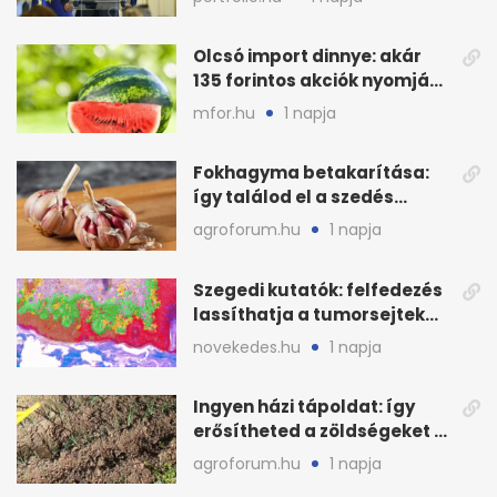
Olcsó import dinnye: akár
135 forintos akciók nyomják
le a piacot
mfor.hu
1 napja
Fokhagyma betakarítása:
így találod el a szedés
legjobb időpontját
agroforum.hu
1 napja
Szegedi kutatók: felfedezés
lassíthatja a tumorsejtek
terjedését
novekedes.hu
1 napja
Ingyen házi tápoldat: így
erősítheted a zöldségeket a
hőhullám után
agroforum.hu
1 napja