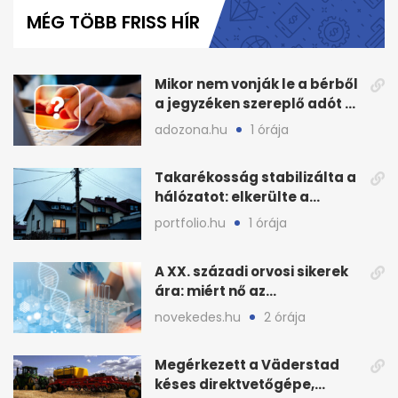
of
MÉG TÖBB FRISS HÍR
4
minutes,
18
seconds
Mikor nem vonják le a bérből
a jegyzéken szereplő adót és
járulékot?
adozona.hu
1 órája
Takarékosság stabilizálta a
hálózatot: elkerülte a
sötétséget Magyarország
portfolio.hu
1 órája
A XX. századi orvosi sikerek
ára: miért nő az
egészségügy súlya?
novekedes.hu
2 órája
Megérkezett a Väderstad
késes direktvetőgépe,