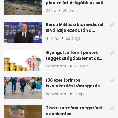
piac: miért drágább az esti
áram Magyarországon
24.hu
20 órája
Borsa Miklós a közmédiáról:
ki vállalja ezek után a
munkát?
444.hu
22 órája
Gyengült a forint péntek
reggel: drágább lehet az
euró és a dollár
adozona.hu
23 órája
100 ezer forintos
iskolakezdési támogatás
2026 őszén: adózás,
adozona.hu
1 napja
munkáltatói plusz
Tisza-kormány: megszűnik
az önkéntes