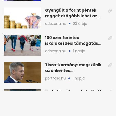
Gyengült a forint péntek
reggel: drágább lehet az
euró és a dollár
adozona.hu
23 órája
100 ezer forintos
iskolakezdési támogatás
2026 őszén: adózás,
adozona.hu
1 napja
munkáltatói plusz
Tisza-kormány: megszűnik
az önkéntes
fogyasztáscsökkentés
portfolio.hu
1 napja
Bod Péter Ákos a kekvákról:
mi lesz az államra
visszaszálló vagyonnal?
mfor.hu
1 napja