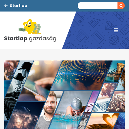
Startlap