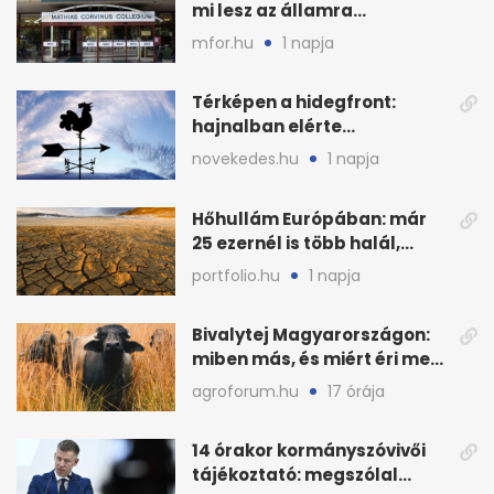
mi lesz az államra
visszaszálló vagyonnal?
mfor.hu
1 napja
Térképen a hidegfront:
hajnalban elérte
Magyarország határát
novekedes.hu
1 napja
Hőhullám Európában: már
25 ezernél is több halál,
folytatódhat
portfolio.hu
1 napja
Bivalytej Magyarországon:
miben más, és miért éri meg
feldolgozni?
agroforum.hu
17 órája
14 órakor kormányszóvivői
tájékoztató: megszólal