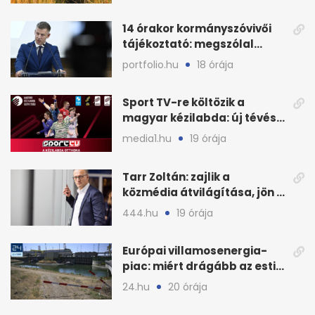
14 órakor kormányszóvivői
tájékoztató: megszólal
Magyar Péter is
portfolio.hu
18 órája
Sport TV-re költözik a
magyar kézilabda: új tévés
megállapodás
media1.hu
19 órája
Tarr Zoltán: zajlik a
közmédia átvilágítása, jön a
nyilvános véleményezés
444.hu
19 órája
Európai villamosenergia-
piac: miért drágább az esti
áram Magyarországon
24.hu
20 órája