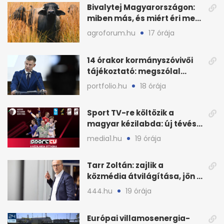
Bivalytej Magyarországon:
miben más, és miért éri meg
feldolgozni?
agroforum.hu
17 órája
14 órakor kormányszóvivői
tájékoztató: megszólal
Magyar Péter is
portfolio.hu
18 órája
Sport TV-re költözik a
magyar kézilabda: új tévés
megállapodás
media1.hu
19 órája
Tarr Zoltán: zajlik a
közmédia átvilágítása, jön a
nyilvános véleményezés
444.hu
19 órája
Európai villamosenergia-