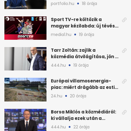
Magyar Péter is
portfolio.hu
18 órája
Sport TV-re költözik a
magyar kézilabda: új tévés
megállapodás
media1.hu
19 órája
Tarr Zoltán: zajlik a
közmédia átvilágítása, jön a
nyilvános véleményezés
444.hu
19 órája
Európai villamosenergia-
piac: miért drágább az esti
áram Magyarországon
24.hu
20 órája
Borsa Miklós a közmédiáról:
ki vállalja ezek után a
munkát?
444.hu
22 órája