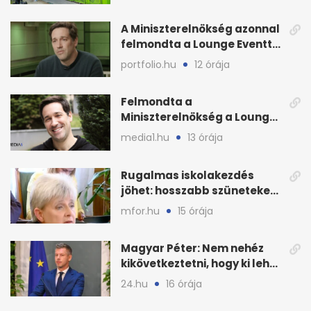
weboldalát
A Miniszterelnökség azonnal
felmondta a Lounge Eventtel
kötött szerződést
portfolio.hu
12 órája
Felmondta a
Miniszterelnökség a Lounge
Event keretszerződését
media1.hu
13 órája
Rugalmas iskolakezdés
jöhet: hosszabb szüneteket
javasolnak szeptembertől
mfor.hu
15 órája
Magyar Péter: Nem nehéz
kikövetkeztetni, hogy ki lehet
a három jelölt
24.hu
16 órája