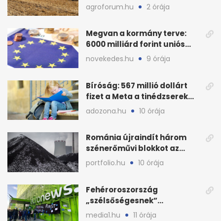
bemutatón is látható
agroforum.hu
2 órája
Megvan a kormány terve:
6000 milliárd forint uniós
pénz sorsa
novekedes.hu
9 órája
Bíróság: 567 millió dollárt
fizet a Meta a tinédzserek
védelmére
adozona.hu
10 órája
Románia újraindít három
szénerőművi blokkot az
áramellátás stabilizálására
portfolio.hu
10 órája
Fehéroroszország
„szélsőségesnek”
minősítette az Euronews
media1.hu
11 órája