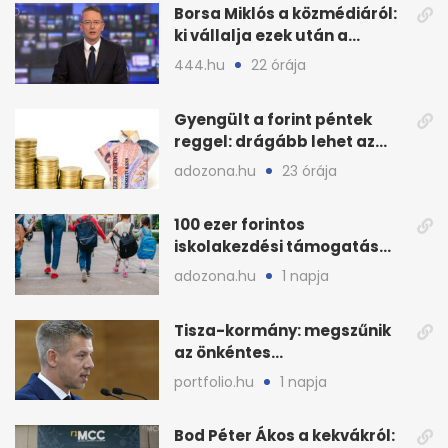
Borsa Miklós a közmédiáról:
ki vállalja ezek után a
munkát?
444.hu
22 órája
Gyengült a forint péntek
reggel: drágább lehet az
euró és a dollár
adozona.hu
23 órája
100 ezer forintos
iskolakezdési támogatás
2026 őszén: adózás,
adozona.hu
1 napja
munkáltatói plusz
Tisza-kormány: megszűnik
az önkéntes
fogyasztáscsökkentés
portfolio.hu
1 napja
Bod Péter Ákos a kekvákról: