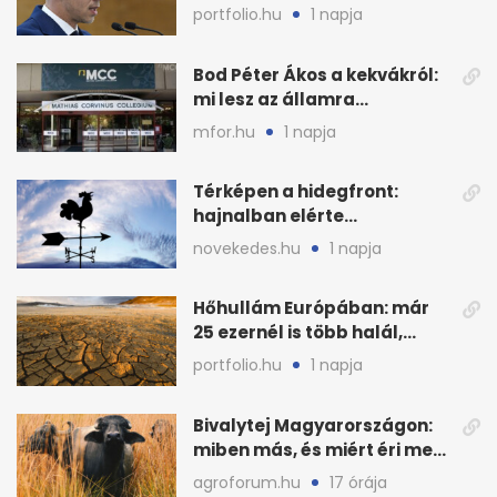
fogyasztáscsökkentés
portfolio.hu
1 napja
Bod Péter Ákos a kekvákról:
mi lesz az államra
visszaszálló vagyonnal?
mfor.hu
1 napja
Térképen a hidegfront:
hajnalban elérte
Magyarország határát
novekedes.hu
1 napja
Hőhullám Európában: már
25 ezernél is több halál,
folytatódhat
portfolio.hu
1 napja
Bivalytej Magyarországon:
miben más, és miért éri meg
feldolgozni?
agroforum.hu
17 órája