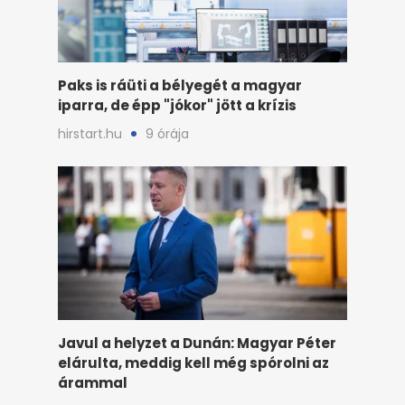
Paks is ráüti a bélyegét a magyar
iparra, de épp "jókor" jött a krízis
hirstart.hu
9 órája
Javul a helyzet a Dunán: Magyar Péter
elárulta, meddig kell még spórolni az
árammal