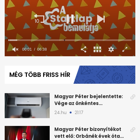
0
seconds
of
MÉG TÖBB FRISS HÍR
6
minutes,
38
seconds
Magyar Péter bejelentette:
Vége az önkéntes
fogyasztáscsökkentésnek
24.hu
21:17
Magyar Péter bizonyítékot
vett elő: Orbánék évek óta