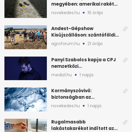
megyében: amerikai rakéták
is zsákmányként
novekedes.hu
16 órája
Andest-Gépshow
Kisújszálláson: szántóföldi
bemutató 2026. augusztus
agroforum.hu
21 órája
12-én
Panyi Szabolcs kapja a CPJ
nemzetközi
sajtószabadság-díját
media1.hu
1 napja
Kormányszóvivő:
biztonságban az
ivóvízkészlet, nincs
novekedes.hu
1 napja
stratégiai vízhiány
Rugalmasabb
lakástakarékot indított az