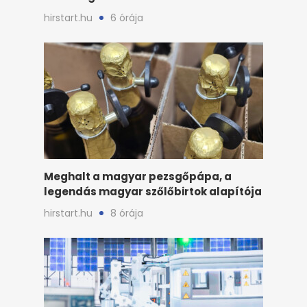
hirstart.hu
6 órája
Meghalt a magyar pezsgőpápa, a
legendás magyar szőlőbirtok alapítója
hirstart.hu
8 órája