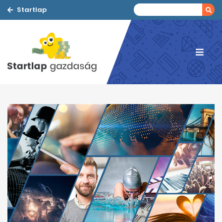
Startlap