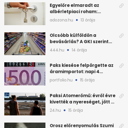
Egyelőre elmaradt az
albérletpiaci roham:
ennyibe kerülnek a kiadó
adozona.hu
13 órája
lakások
Olcsóbb külföldön a
bevásárlás? A GKI szerint
zárkózott a magyar árszint
444.hu
14 órája
Paks kiesése felpörgette az
áramimportot: napi 4
milliárd forintos számla
portfolio.hu
15 órája
Paksi Atomerőmű: évről évre
kivették a nyereséget, jött a
baj
24.hu
15 órája
Orosz előrenyomulás Szumi