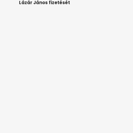
Lázár János fizetését
hirstart.hu
5 órája
Meglepetés az albérletpiacon, nincs
roham
hirstart.hu
9 órája