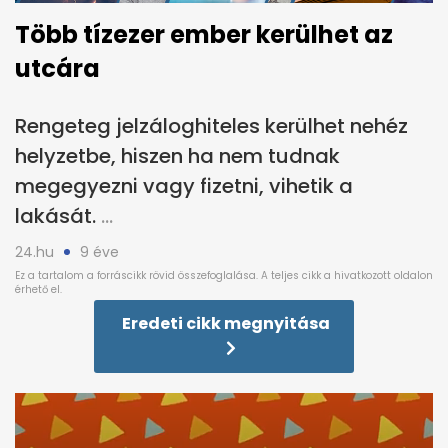
Több tízezer ember kerülhet az
utcára
Rengeteg jelzáloghiteles kerülhet nehéz
helyzetbe, hiszen ha nem tudnak
megegyezni vagy fizetni, vihetik a
lakását.
24.hu
9 éve
Eredeti cikk megnyitása