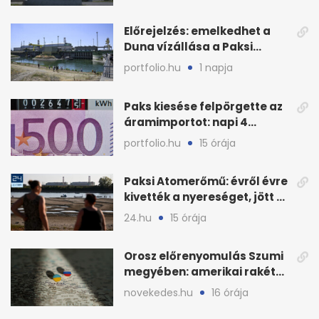
Előrejelzés: emelkedhet a
Duna vízállása a Paksi
Atomerőműnél
portfolio.hu
1 napja
Paks kiesése felpörgette az
áramimportot: napi 4
milliárd forintos számla
portfolio.hu
15 órája
Paksi Atomerőmű: évről évre
kivették a nyereséget, jött a
baj
24.hu
15 órája
Orosz előrenyomulás Szumi
megyében: amerikai rakéták
is zsákmányként
novekedes.hu
16 órája