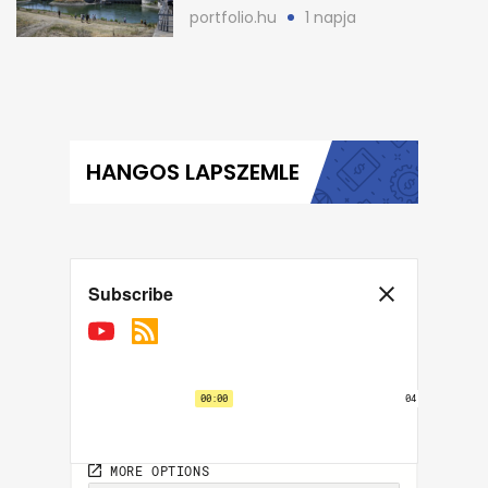
Atomerőműnél
portfolio.hu
1 napja
HANGOS LAPSZEMLE