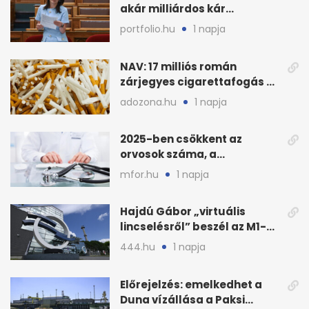
akár milliárdos kár
fenyegette Budapest fáit
portfolio.hu
1 napja
NAV: 17 milliós román
zárjegyes cigarettafogás az
M1-esen
adozona.hu
1 napja
2025-ben csökkent az
orvosok száma, a
háziorvosokra még több
mfor.hu
1 napja
teher jut
Hajdú Gábor „virtuális
lincselésről” beszél az M1-
ből kirúgása után
444.hu
1 napja
Előrejelzés: emelkedhet a
Duna vízállása a Paksi