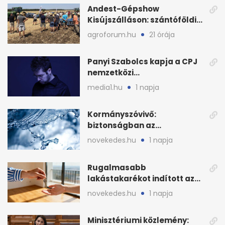
Andest-Gépshow
Kisújszálláson: szántóföldi
bemutató 2026. augusztus
agroforum.hu
21 órája
12-én
Panyi Szabolcs kapja a CPJ
nemzetközi
sajtószabadság-díját
media1.hu
1 napja
Kormányszóvivő:
biztonságban az
ivóvízkészlet, nincs
novekedes.hu
1 napja
stratégiai vízhiány
Rugalmasabb
lakástakarékot indított az
OTP: két köztes kilépéssel
novekedes.hu
1 napja
Minisztériumi közlemény: