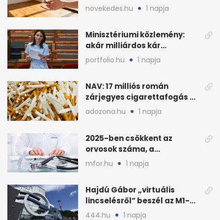
OTP: két köztes kilépéssel
novekedes.hu
1 napja
Minisztériumi közlemény:
akár milliárdos kár
fenyegette Budapest fáit
portfolio.hu
1 napja
NAV: 17 milliós román
zárjegyes cigarettafogás az
M1-esen
adozona.hu
1 napja
2025-ben csökkent az
orvosok száma, a
háziorvosokra még több
mfor.hu
1 napja
teher jut
Hajdú Gábor „virtuális
lincselésről” beszél az M1-
ből kirúgása után
444.hu
1 napja