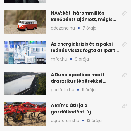
NAV: két-hárommilliós
kenőpénzt ajánlott, mégis
lefoglalták a hamis árut
adozona.hu
7 órája
Az energiakrízis és a paksi
leállás visszafogta az ipart,
nyáron kisebb a kár
mfor.hu
9 órája
A Duna apadása miatt
drasztikus lépésekkel
védenék a cernavodăi
portfolio.hu
11 órája
atomerőművet
A klíma átírja a
gazdálkodást: új
megoldásokat keres a
agroforum.hu
13 órája
mezőgazdaság