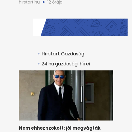
hirstart.hu
12 órája
Hírstart Gazdaság
24.hu gazdasági hírei
Nem ehhez szokott: jól megvágták