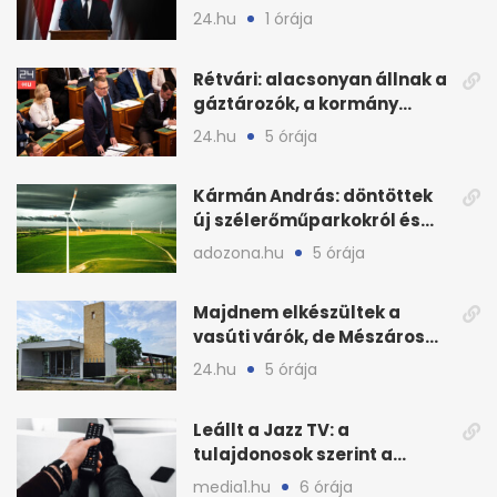
tudtak az energiarendszer
24.hu
1 órája
összeomlásáról
Rétvári: alacsonyan állnak a
gáztározók, a kormány
válságról válságra jut
24.hu
5 órája
Kármán András: döntöttek
új szélerőműparkokról és
hálózatfejlesztésről
adozona.hu
5 órája
Majdnem elkészültek a
vasúti várók, de Mészáros
bizalmasa leromboltatja
24.hu
5 órája
Leállt a Jazz TV: a
tulajdonosok szerint a
finanszírozás vitte padlóra
media1.hu
6 órája