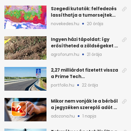
Szegedi kutatók: felfedezés
lassíthatja a tumorsejtek
terjedését
novekedes.hu
20 órája
Ingyen házi tápoldat: így
erősítheted a zöldségeket a
hőhullám után
agroforum.hu
21 órája
2,27 milliárdot fizetett vissza
a Prime Tech
Magántőkealap az
portfolio.hu
22 órája
államnak
Mikor nem vonják le a bérből
a jegyzéken szereplő adót és
járulékot?
adozona.hu
1 napja