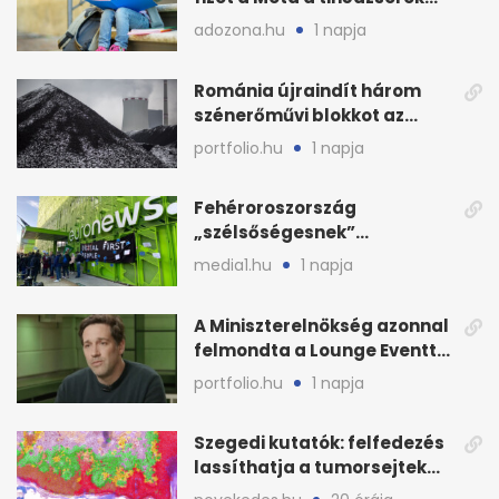
védelmére
adozona.hu
1 napja
Románia újraindít három
szénerőművi blokkot az
áramellátás stabilizálására
portfolio.hu
1 napja
Fehéroroszország
„szélsőségesnek”
minősítette az Euronews
media1.hu
1 napja
weboldalát
A Miniszterelnökség azonnal
felmondta a Lounge Eventtel
kötött szerződést
portfolio.hu
1 napja
Szegedi kutatók: felfedezés
lassíthatja a tumorsejtek
terjedését