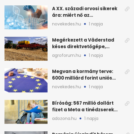
A XX. századi orvosi sikerek
ára: miért nő az
egészségügy súlya?
novekedes.hu
1 napja
Megérkezett a Väderstad
késes direktvetőgépe,
bemutatón is látható
agroforum.hu
1 napja
Megvan a kormány terve:
6000 milliárd forint uniós
pénz sorsa
novekedes.hu
1 napja
Bíróság: 567 millió dollárt
fizet a Meta a tinédzserek
védelmére
adozona.hu
1 napja