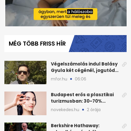
0
of
1
MÉG TÖBB FRISS HÍR
minute,
12
seconds
Végelszámolás indul Balásy
Gyula két cégénél, jogutód
nélkül zárnak
mfor.hu
06:06
Budapest erős a plasztikai
turizmusban: 30–70%
árkülönbség Európához
novekedes.hu
2 órája
képest
Berkshire Hathaway: