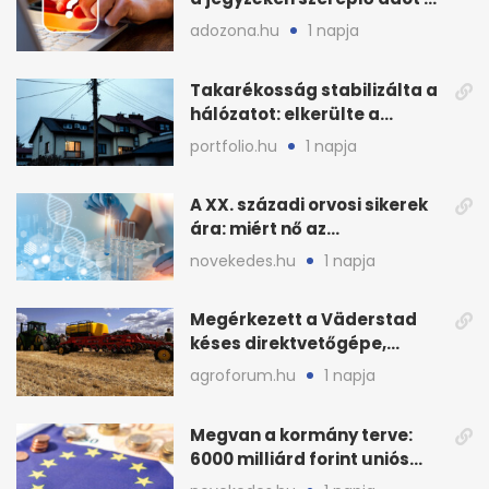
járulékot?
adozona.hu
1 napja
Takarékosság stabilizálta a
hálózatot: elkerülte a
sötétséget Magyarország
portfolio.hu
1 napja
A XX. századi orvosi sikerek
ára: miért nő az
egészségügy súlya?
novekedes.hu
1 napja
Megérkezett a Väderstad
késes direktvetőgépe,
bemutatón is látható
agroforum.hu
1 napja
Megvan a kormány terve:
6000 milliárd forint uniós
pénz sorsa