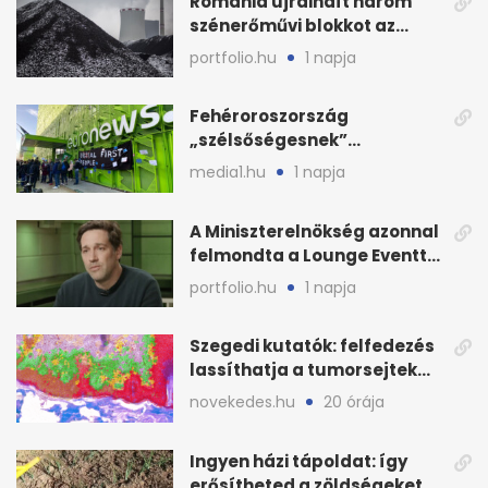
Románia újraindít három
szénerőművi blokkot az
áramellátás stabilizálására
portfolio.hu
1 napja
Fehéroroszország
„szélsőségesnek”
minősítette az Euronews
media1.hu
1 napja
weboldalát
A Miniszterelnökség azonnal
felmondta a Lounge Eventtel
kötött szerződést
portfolio.hu
1 napja
Szegedi kutatók: felfedezés
lassíthatja a tumorsejtek
terjedését
novekedes.hu
20 órája
Ingyen házi tápoldat: így
erősítheted a zöldségeket a