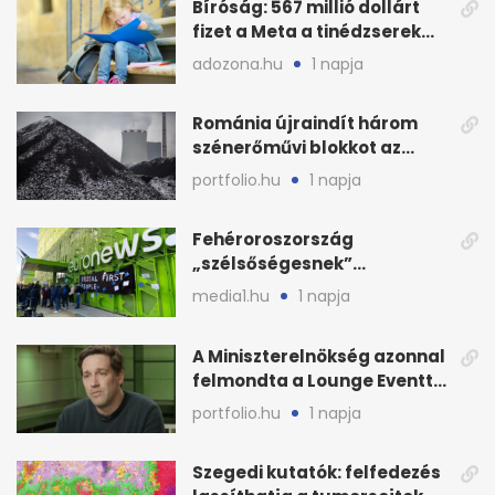
Bíróság: 567 millió dollárt
fizet a Meta a tinédzserek
védelmére
adozona.hu
1 napja
Románia újraindít három
szénerőművi blokkot az
áramellátás stabilizálására
portfolio.hu
1 napja
Fehéroroszország
„szélsőségesnek”
minősítette az Euronews
media1.hu
1 napja
weboldalát
A Miniszterelnökség azonnal
felmondta a Lounge Eventtel
kötött szerződést
portfolio.hu
1 napja
Szegedi kutatók: felfedezés