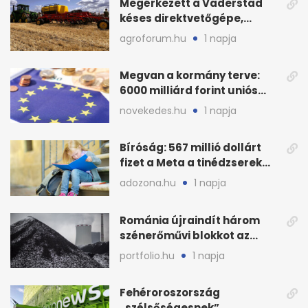
Megérkezett a Väderstad
késes direktvetőgépe,
bemutatón is látható
agroforum.hu
1 napja
Megvan a kormány terve:
6000 milliárd forint uniós
pénz sorsa
novekedes.hu
1 napja
Bíróság: 567 millió dollárt
fizet a Meta a tinédzserek
védelmére
adozona.hu
1 napja
Románia újraindít három
szénerőművi blokkot az
áramellátás stabilizálására
portfolio.hu
1 napja
Fehéroroszország
„szélsőségesnek”