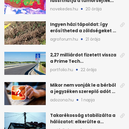
lassíthatja a tumorsejtek
terjedését
novekedes.hu
20 órája
Ingyen házi tápoldat: így
erősítheted a zöldségeket a
hőhullám után
agroforum.hu
21 órája
2,27 milliárdot fizetett vissza
a Prime Tech
Magántőkealap az
portfolio.hu
22 órája
államnak
Mikor nem vonják le a bérből
a jegyzéken szereplő adót és
járulékot?
adozona.hu
1 napja
Takarékosság stabilizálta a
hálózatot: elkerülte a
sötétséget Magyarország