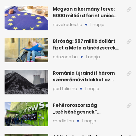
Megvan a kormány terve:
6000 milliárd forint uniós
pénz sorsa
novekedes.hu
1 napja
Bíróság: 567 millió dollárt
fizet a Meta a tinédzserek
védelmére
adozona.hu
1 napja
Románia újraindít három
szénerőművi blokkot az
áramellátás stabilizálására
portfolio.hu
1 napja
Fehéroroszország
„szélsőségesnek”
minősítette az Euronews
media1.hu
1 napja
weboldalát