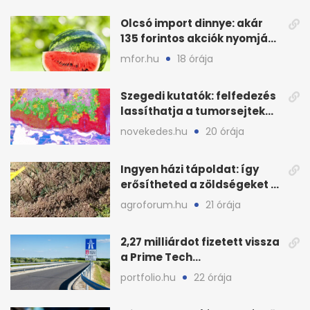
Olcsó import dinnye: akár
135 forintos akciók nyomják
le a piacot
mfor.hu
18 órája
Szegedi kutatók: felfedezés
lassíthatja a tumorsejtek
terjedését
novekedes.hu
20 órája
Ingyen házi tápoldat: így
erősítheted a zöldségeket a
hőhullám után
agroforum.hu
21 órája
2,27 milliárdot fizetett vissza
a Prime Tech
Magántőkealap az
portfolio.hu
22 órája
államnak