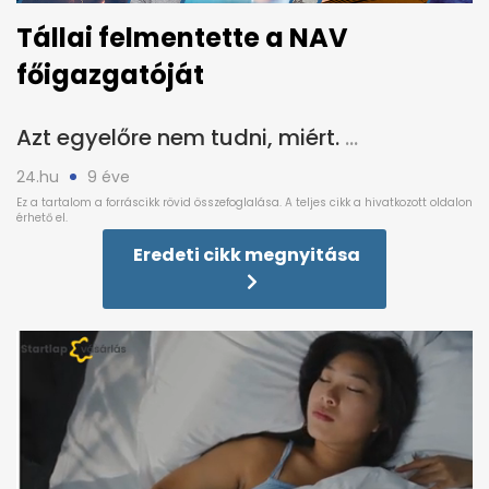
Tállai felmentette a NAV
főigazgatóját
Azt egyelőre nem tudni, miért.
24.hu
9 éve
Eredeti cikk megnyitása