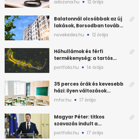
adozona.hu
12 órája
Balatonnál olcsóbbak az új
lakások, Borsodban tovább
drágulnak
novekedes.hu
12 órája
Hőhullámok és férfi
termékenység: a tartós
hőstressz kimutathatóan
portfolio.hu
14 órája
ront
35 perces órák és kevesebb
házi: ilyen változások
jöhetnek az iskolákban
mfor.hu
17 órája
Magyar Péter: titkos
szavazás indult a
köztársasági elnökjelöltről
portfolio.hu
17 órája