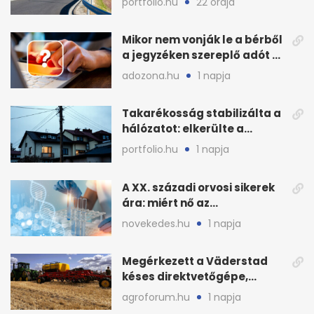
portfolio.hu
22 órája
államnak
Mikor nem vonják le a bérből
a jegyzéken szereplő adót és
járulékot?
adozona.hu
1 napja
Takarékosság stabilizálta a
hálózatot: elkerülte a
sötétséget Magyarország
portfolio.hu
1 napja
A XX. századi orvosi sikerek
ára: miért nő az
egészségügy súlya?
novekedes.hu
1 napja
Megérkezett a Väderstad
késes direktvetőgépe,
bemutatón is látható
agroforum.hu
1 napja