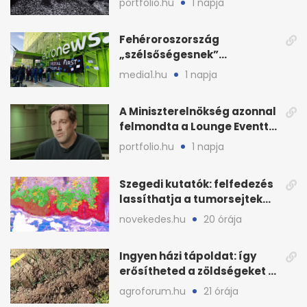
portfolio.hu
1 napja
Fehéroroszország
„szélsőségesnek”
minősítette az Euronews
media1.hu
1 napja
weboldalát
A Miniszterelnökség azonnal
felmondta a Lounge Eventtel
kötött szerződést
portfolio.hu
1 napja
Szegedi kutatók: felfedezés
lassíthatja a tumorsejtek
terjedését
novekedes.hu
20 órája
Ingyen házi tápoldat: így
erősítheted a zöldségeket a
hőhullám után
agroforum.hu
21 órája