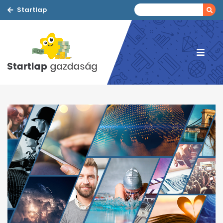
Startlap