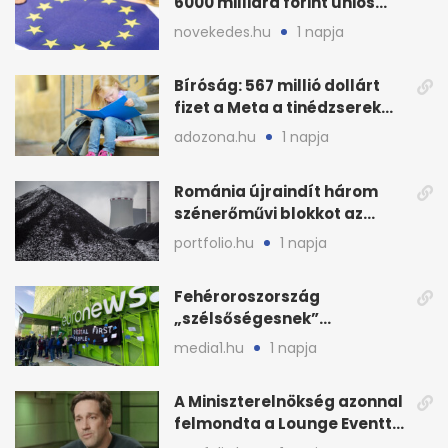
6000 milliárd forint uniós
pénz sorsa
novekedes.hu
1 napja
Bíróság: 567 millió dollárt
fizet a Meta a tinédzserek
védelmére
adozona.hu
1 napja
Románia újraindít három
szénerőművi blokkot az
áramellátás stabilizálására
portfolio.hu
1 napja
Fehéroroszország
„szélsőségesnek”
minősítette az Euronews
media1.hu
1 napja
weboldalát
A Miniszterelnökség azonnal
felmondta a Lounge Eventtel
kötött szerződést