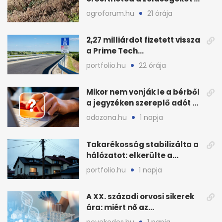
hőhullám után
agroforum.hu
21 órája
2,27 milliárdot fizetett vissza
a Prime Tech
Magántőkealap az
portfolio.hu
22 órája
államnak
Mikor nem vonják le a bérből
a jegyzéken szereplő adót és
járulékot?
adozona.hu
1 napja
Takarékosság stabilizálta a
hálózatot: elkerülte a
sötétséget Magyarország
portfolio.hu
1 napja
A XX. századi orvosi sikerek
ára: miért nő az
egészségügy súlya?
novekedes.hu
1 napja