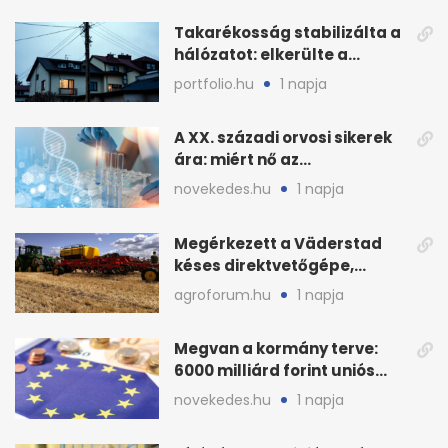
Takarékosság stabilizálta a
hálózatot: elkerülte a
sötétséget Magyarország
portfolio.hu
1 napja
A XX. századi orvosi sikerek
ára: miért nő az
egészségügy súlya?
novekedes.hu
1 napja
Megérkezett a Väderstad
késes direktvetőgépe,
bemutatón is látható
agroforum.hu
1 napja
Megvan a kormány terve:
6000 milliárd forint uniós
pénz sorsa
novekedes.hu
1 napja