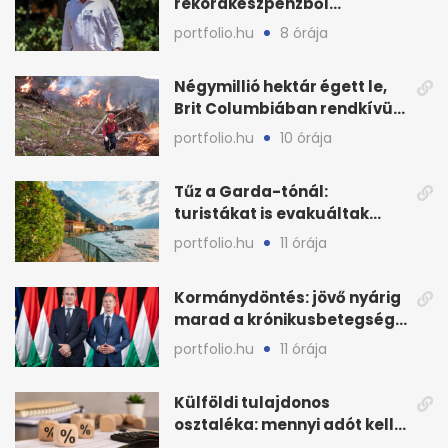
rekordkészpénzből
techrészvényekre költöttek
portfolio.hu
8 órája
milliárdokat
Négymillió hektár égett le,
Brit Columbiában rendkívüli
állapot
portfolio.hu
10 órája
Tűz a Garda-tónál:
turistákat is evakuáltak
Tignale térségéből
portfolio.hu
11 órája
Kormánydöntés: jövő nyárig
marad a krónikusbetegség-
menedzsment
portfolio.hu
11 órája
Külföldi tulajdonos
osztaléka: mennyi adót kell
levonni 2026-ban?