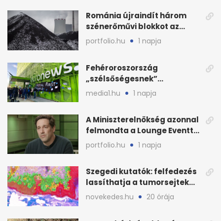
Románia újraindít három
szénerőművi blokkot az
áramellátás stabilizálására
portfolio.hu
1 napja
Fehéroroszország
„szélsőségesnek”
minősítette az Euronews
media1.hu
1 napja
weboldalát
A Miniszterelnökség azonnal
felmondta a Lounge Eventtel
kötött szerződést
portfolio.hu
1 napja
Szegedi kutatók: felfedezés
lassíthatja a tumorsejtek
terjedését
novekedes.hu
20 órája