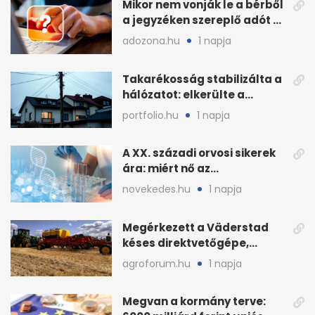
Mikor nem vonják le a bérből
a jegyzéken szereplő adót és
járulékot?
adozona.hu
1 napja
Takarékosság stabilizálta a
hálózatot: elkerülte a
sötétséget Magyarország
portfolio.hu
1 napja
A XX. századi orvosi sikerek
ára: miért nő az
egészségügy súlya?
novekedes.hu
1 napja
Megérkezett a Väderstad
késes direktvetőgépe,
bemutatón is látható
agroforum.hu
1 napja
Megvan a kormány terve: