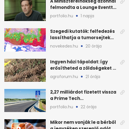
A Miniszterelnökség azonnal
felmondta a Lounge Eventtel
kötött szerződést
portfolio.hu
1 napja
Szegedi kutatók: felfedezés
lassíthatja a tumorsejtek
terjedését
novekedes.hu
20 órája
Ingyen házi tápoldat: így
erősítheted a zöldségeket a
hőhullám után
agroforum.hu
21 órája
2,27 milliárdot fizetett vissza
a Prime Tech
Magántőkealap az
portfolio.hu
22 órája
államnak
Mikor nem vonják le a bérből
a jegyzéken szereplő adót és