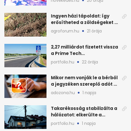
novekedes.hu
20 órája
Ingyen házi tápoldat: így
erősítheted a zöldségeket a
hőhullám után
agroforum.hu
21 órája
2,27 milliárdot fizetett vissza
a Prime Tech
Magántőkealap az
portfolio.hu
22 órája
államnak
Mikor nem vonják le a bérből
a jegyzéken szereplő adót és
járulékot?
adozona.hu
1 napja
Takarékosság stabilizálta a
hálózatot: elkerülte a
sötétséget Magyarország
portfolio.hu
1 napja