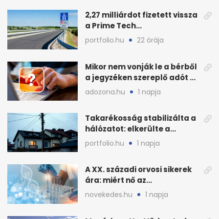
2,27 milliárdot fizetett vissza
a Prime Tech
Magántőkealap az
portfolio.hu
22 órája
államnak
Mikor nem vonják le a bérből
a jegyzéken szereplő adót és
járulékot?
adozona.hu
1 napja
Takarékosság stabilizálta a
hálózatot: elkerülte a
sötétséget Magyarország
portfolio.hu
1 napja
A XX. századi orvosi sikerek
ára: miért nő az
egészségügy súlya?
novekedes.hu
1 napja