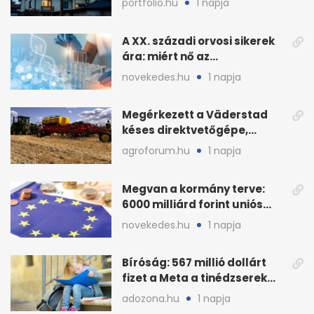
portfolio.hu
1 napja
A XX. századi orvosi sikerek
ára: miért nő az
egészségügy súlya?
novekedes.hu
1 napja
Megérkezett a Väderstad
késes direktvetőgépe,
bemutatón is látható
agroforum.hu
1 napja
Megvan a kormány terve:
6000 milliárd forint uniós
pénz sorsa
novekedes.hu
1 napja
Bíróság: 567 millió dollárt
fizet a Meta a tinédzserek
védelmére
adozona.hu
1 napja