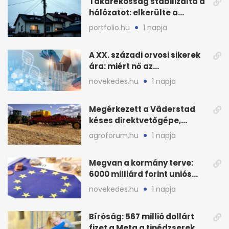
Takarékosság stabilizálta a
hálózatot: elkerülte a
sötétséget Magyarország
portfolio.hu
1 napja
A XX. századi orvosi sikerek
ára: miért nő az
egészségügy súlya?
novekedes.hu
1 napja
Megérkezett a Väderstad
késes direktvetőgépe,
bemutatón is látható
agroforum.hu
1 napja
Megvan a kormány terve:
6000 milliárd forint uniós
pénz sorsa
novekedes.hu
1 napja
Bíróság: 567 millió dollárt
fizet a Meta a tinédzserek