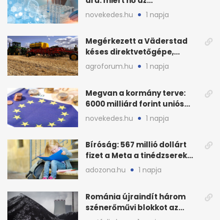
ára: miért nő az
egészségügy súlya?
novekedes.hu
1 napja
Megérkezett a Väderstad
késes direktvetőgépe,
bemutatón is látható
agroforum.hu
1 napja
Megvan a kormány terve:
6000 milliárd forint uniós
pénz sorsa
novekedes.hu
1 napja
Bíróság: 567 millió dollárt
fizet a Meta a tinédzserek
védelmére
adozona.hu
1 napja
Románia újraindít három
szénerőművi blokkot az
áramellátás stabilizálására