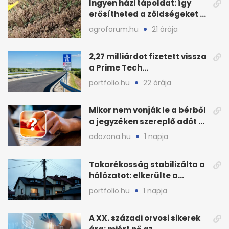
Ingyen házi tápoldat: így
erősítheted a zöldségeket a
hőhullám után
agroforum.hu
21 órája
2,27 milliárdot fizetett vissza
a Prime Tech
Magántőkealap az
portfolio.hu
22 órája
államnak
Mikor nem vonják le a bérből
a jegyzéken szereplő adót és
járulékot?
adozona.hu
1 napja
Takarékosság stabilizálta a
hálózatot: elkerülte a
sötétséget Magyarország
portfolio.hu
1 napja
A XX. századi orvosi sikerek