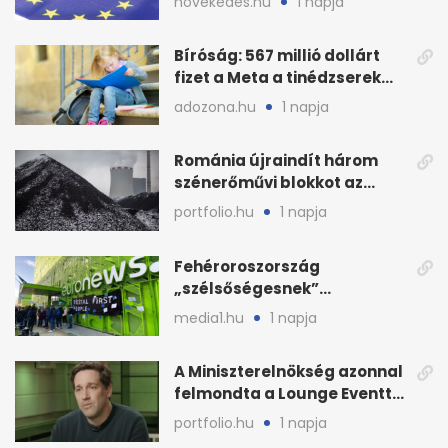
novekedes.hu
1 napja
Bíróság: 567 millió dollárt
fizet a Meta a tinédzserek
védelmére
adozona.hu
1 napja
Románia újraindít három
szénerőművi blokkot az
áramellátás stabilizálására
portfolio.hu
1 napja
Fehéroroszország
„szélsőségesnek”
minősítette az Euronews
media1.hu
1 napja
weboldalát
A Miniszterelnökség azonnal
felmondta a Lounge Eventtel
kötött szerződést
portfolio.hu
1 napja