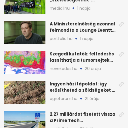
minősítette az Euronews
media1.hu
1 napja
weboldalát
A Miniszterelnökség azonnal
felmondta a Lounge Eventtel
kötött szerződést
portfolio.hu
1 napja
Szegedi kutatók: felfedezés
lassíthatja a tumorsejtek
terjedését
novekedes.hu
20 órája
Ingyen házi tápoldat: így
erősítheted a zöldségeket a
hőhullám után
agroforum.hu
21 órája
2,27 milliárdot fizetett vissza
a Prime Tech
Magántőkealap az