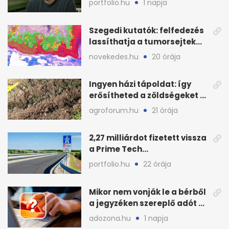
portfolio.hu
1 napja
Szegedi kutatók: felfedezés
lassíthatja a tumorsejtek
terjedését
novekedes.hu
20 órája
Ingyen házi tápoldat: így
erősítheted a zöldségeket a
hőhullám után
agroforum.hu
21 órája
2,27 milliárdot fizetett vissza
a Prime Tech
Magántőkealap az
portfolio.hu
22 órája
államnak
Mikor nem vonják le a bérből
a jegyzéken szereplő adót és
járulékot?
adozona.hu
1 napja