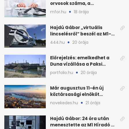
orvosok száma, a
háziorvosokra még több
mfor.hu
18 órája
teher jut
Hajdú Gábor „virtuális
lincselésről” beszél az M1-
ből kirúgása után
444.hu
20 órája
Előrejelzés: emelkedhet a
Duna vízállása a Paksi
Atomerőműnél
portfolio.hu
20 órája
Már augusztus 11-én új
köztársasági elnököt
választhat az Országgyűlés
novekedes.hu
21 órája
Hajdú Gábor: 24 óra után
menesztette az M1 Híradó a