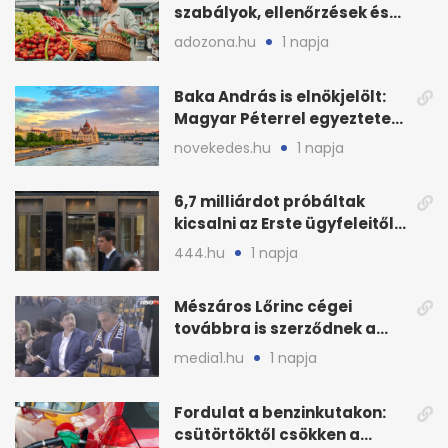
szabályok, ellenőrzések és
bírságok a nyáron
adozona.hu
1 napja
Baka András is elnökjelölt:
Magyar Péterrel egyeztetett
a Tisza Pártban
novekedes.hu
1 napja
6,7 milliárdot próbáltak
kicsalni az Erste ügyfeleitől
az első félévben
444.hu
1 napja
Mészáros Lőrinc cégei
továbbra is szerződnek a
közmédiával
media1.hu
1 napja
Fordulat a benzinkutakon:
csütörtöktől csökken a