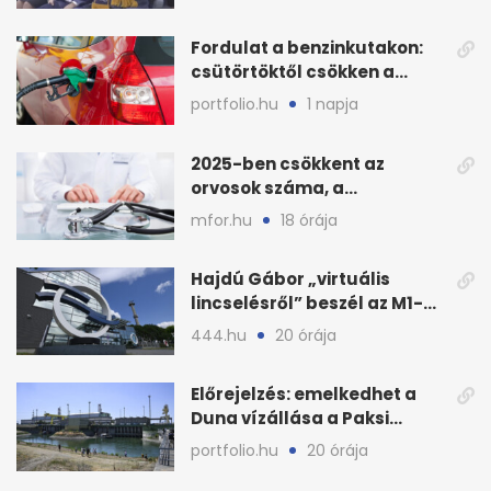
Fordulat a benzinkutakon:
csütörtöktől csökken a
benzin nagykerára
portfolio.hu
1 napja
2025-ben csökkent az
orvosok száma, a
háziorvosokra még több
mfor.hu
18 órája
teher jut
Hajdú Gábor „virtuális
lincselésről” beszél az M1-
ből kirúgása után
444.hu
20 órája
Előrejelzés: emelkedhet a
Duna vízállása a Paksi
Atomerőműnél
portfolio.hu
20 órája