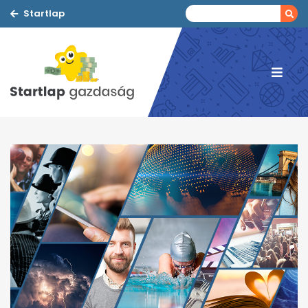
Startlap