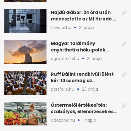
Hajdú Gábor: 24 óra után
menesztette az M1 Híradó a
főszerkesztőt
media1.hu
21 órája
Magyar találmány
enyhítheti a hőkupolák
miatti extrém hőséget
agroforum.hu
21 órája
Ruff Bálint rendkívüli ülést
kér: 10 csomag az
Országgyűlés előtt
portfolio.hu
23 órája
Őstermelői értékesítés:
szabályok, ellenőrzések és
bírságok a nyáron
adozona.hu
1 napja