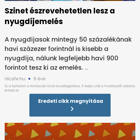
Szinet észrevehetetlen lesz a
nyugdíjemelés
A nyugdíjasok mintegy 50 százalékának
havi százezer forintnál is kisebb a
nyugdíja, nálunk legfeljebb havi 900
forintot tesz ki az emelés.
nlcafe.hu
9 éve
Eredeti cikk megnyitása