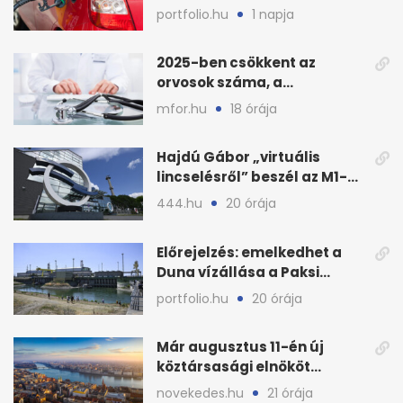
benzin nagykerára
portfolio.hu
1 napja
2025-ben csökkent az
orvosok száma, a
háziorvosokra még több
mfor.hu
18 órája
teher jut
Hajdú Gábor „virtuális
lincselésről” beszél az M1-
ből kirúgása után
444.hu
20 órája
Előrejelzés: emelkedhet a
Duna vízállása a Paksi
Atomerőműnél
portfolio.hu
20 órája
Már augusztus 11-én új
köztársasági elnököt
választhat az Országgyűlés
novekedes.hu
21 órája