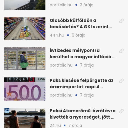
védenék a cernavodăi
portfolio.hu
3 órája
atomerőművet
Olcsóbb külföldön a
bevásárlás? A GKI szerint
zárkózott a magyar árszint
444.hu
6 órája
Évtizedes mélypontra
kerülhet a magyar infláció a
KSH új adata szerint
portfolio.hu
7 órája
Paks kiesése felpörgette az
áramimportot: napi 4
milliárd forintos számla
portfolio.hu
7 órája
Paksi Atomerőmű: évről évre
kivették a nyereséget, jött a
baj
24.hu
7 órája