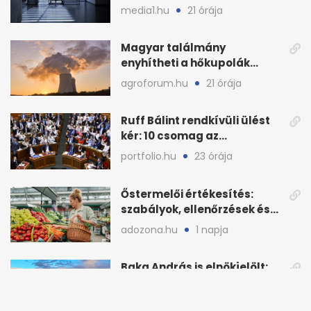
főszerkesztőt
media1.hu
21 órája
Magyar találmány
enyhítheti a hőkupolák
miatti extrém hőséget
agroforum.hu
21 órája
Ruff Bálint rendkívüli ülést
kér: 10 csomag az
Országgyűlés előtt
portfolio.hu
23 órája
Őstermelői értékesítés:
szabályok, ellenőrzések és
bírságok a nyáron
adozona.hu
1 napja
Baka András is elnökjelölt:
Magyar Péterrel egyeztetett
a Tisza Pártban
novekedes.hu
1 napja