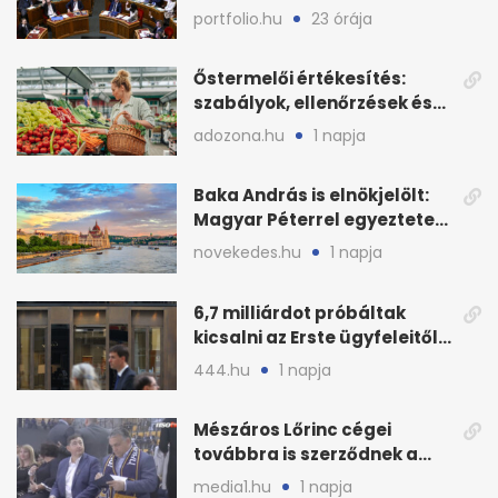
Országgyűlés előtt
portfolio.hu
23 órája
Őstermelői értékesítés:
szabályok, ellenőrzések és
bírságok a nyáron
adozona.hu
1 napja
Baka András is elnökjelölt:
Magyar Péterrel egyeztetett
a Tisza Pártban
novekedes.hu
1 napja
6,7 milliárdot próbáltak
kicsalni az Erste ügyfeleitől
az első félévben
444.hu
1 napja
Mészáros Lőrinc cégei
továbbra is szerződnek a
közmédiával
media1.hu
1 napja