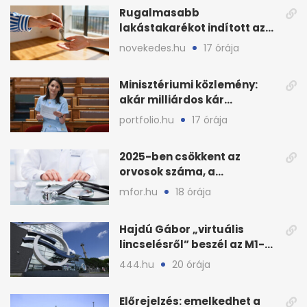
Rugalmasabb
lakástakarékot indított az
OTP: két köztes kilépéssel
novekedes.hu
17 órája
Minisztériumi közlemény:
akár milliárdos kár
fenyegette Budapest fáit
portfolio.hu
17 órája
2025-ben csökkent az
orvosok száma, a
háziorvosokra még több
mfor.hu
18 órája
teher jut
Hajdú Gábor „virtuális
lincselésről” beszél az M1-
ből kirúgása után
444.hu
20 órája
Előrejelzés: emelkedhet a