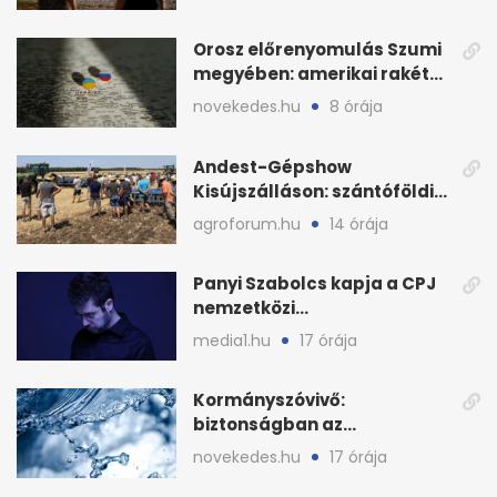
Orosz előrenyomulás Szumi
megyében: amerikai rakéták
is zsákmányként
novekedes.hu
8 órája
Andest-Gépshow
Kisújszálláson: szántóföldi
bemutató 2026. augusztus
agroforum.hu
14 órája
12-én
Panyi Szabolcs kapja a CPJ
nemzetközi
sajtószabadság-díját
media1.hu
17 órája
Kormányszóvivő:
biztonságban az
ivóvízkészlet, nincs
novekedes.hu
17 órája
stratégiai vízhiány