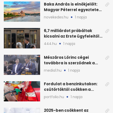
Baka András is elnökjelölt:
Magyar Péterrel egyeztetett
a Tisza Pártban
novekedes.hu
1 napja
6,7 milliárdot próbáltak
kicsalni az Erste ügyfeleitől
az első félévben
444.hu
1 napja
Mészáros Lőrinc cégei
továbbra is szerződnek a
közmédiával
media1.hu
1 napja
Fordulat a benzinkutakon:
csütörtöktől csökken a
benzin nagykerára
portfolio.hu
1 napja
2025-ben csökkent az