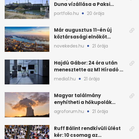
Duna vízállása a Paksi
Atomerőműnél
portfolio.hu
20 órája
Már augusztus 11-én új
köztársasági elnököt
választhat az Országgyűlés
novekedes.hu
21 órája
Hajdú Gábor: 24 óra után
menesztette az M1 Híradó a
főszerkesztőt
media1.hu
21 órája
Magyar találmány
enyhítheti a hőkupolák
miatti extrém hőséget
agroforum.hu
21 órája
Ruff Bálint rendkívüli ülést
kér: 10 csomag az