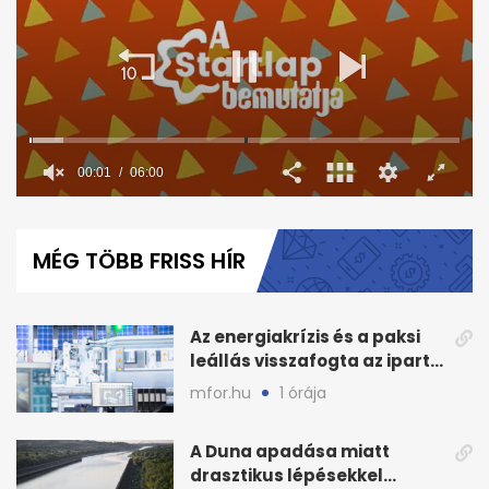
00:02
06:00
0
seconds
of
MÉG TÖBB FRISS HÍR
6
minutes,
0
Az energiakrízis és a paksi
leállás visszafogta az ipart,
nyáron kisebb a kár
mfor.hu
1 órája
A Duna apadása miatt
drasztikus lépésekkel