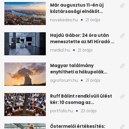
Már augusztus 11-én új
köztársasági elnököt
választhat az Országgyűlés
novekedes.hu
21 órája
Hajdú Gábor: 24 óra után
menesztette az M1 Híradó a
főszerkesztőt
media1.hu
21 órája
Magyar találmány
enyhítheti a hőkupolák
miatti extrém hőséget
agroforum.hu
21 órája
Ruff Bálint rendkívüli ülést
kér: 10 csomag az
Országgyűlés előtt
portfolio.hu
23 órája
Őstermelői értékesítés: