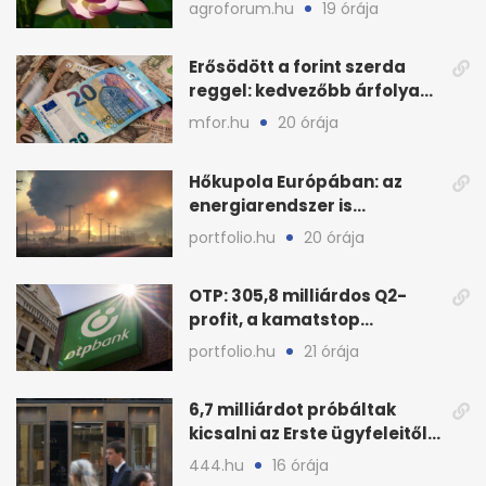
stégtulajdonosokat kéri
agroforum.hu
19 órája
Erősödött a forint szerda
reggel: kedvezőbb árfolyam
az euróhoz képest
mfor.hu
20 órája
Hőkupola Európában: az
energiarendszer is
túlmelegszik, nő a kockázat
portfolio.hu
20 órája
OTP: 305,8 milliárdos Q2-
profit, a kamatstop
mozgatta az eredményt
portfolio.hu
21 órája
6,7 milliárdot próbáltak
kicsalni az Erste ügyfeleitől
az első félévben
444.hu
16 órája