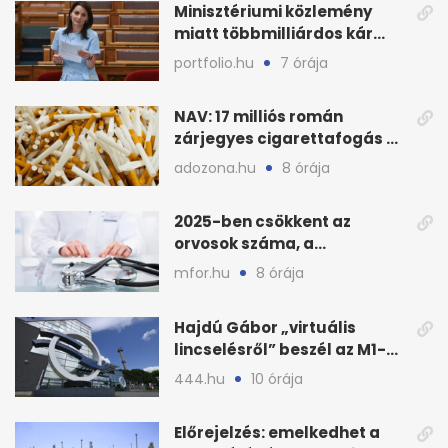
Minisztériumi közlemény
miatt többmilliárdos kár
fenyegette Budapest fáit
portfolio.hu
7 órája
NAV: 17 milliós román
zárjegyes cigarettafogás az
M1-esen
adozona.hu
8 órája
2025-ben csökkent az
orvosok száma, a
háziorvosokra még több
mfor.hu
8 órája
teher jut
Hajdú Gábor „virtuális
lincselésről” beszél az M1-
ből kirúgása után
444.hu
10 órája
Előrejelzés: emelkedhet a