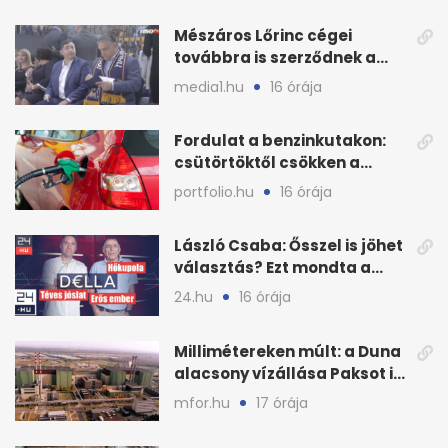
Mészáros Lőrinc cégei
továbbra is szerződnek a
közmédiával
media1.hu
16 órája
Fordulat a benzinkutakon:
csütörtöktől csökken a
benzin nagykerára
portfolio.hu
16 órája
László Csaba: Ősszel is jöhet
választás? Ezt mondta a
Dellában
24.hu
16 órája
Millimétereken múlt: a Duna
alacsony vízállása Paksot is
veszélyeztette
mfor.hu
17 órája