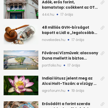
Adók, erős forint,
kamatstop: csökkent az OTP
eredménye
444.hu
17 órája
48 milliós GVH-bírságot
kapott a Lidl a „legolcsóbb”
állítás miatt
novekedes.hu
17 órája
Fővárosi Vízművek: alacsony
Duna mellett is biztos
Budapest ivóvize
portfolio.hu
17 órája
Indiai lótusz jelent meg az
Alcsi Holt-Tiszán: a vízügy a
stégtulajdonosokat kéri
agroforum.hu
19 órája
Erősödött a forint szerda