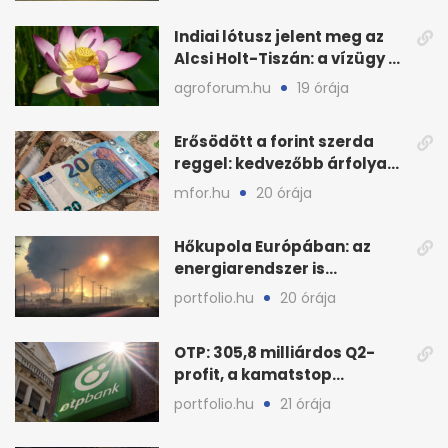
Indiai lótusz jelent meg az
Alcsi Holt-Tiszán: a vízügy a
stégtulajdonosokat kéri
agroforum.hu
19 órája
Erősödött a forint szerda
reggel: kedvezőbb árfolyam
az euróhoz képest
mfor.hu
20 órája
Hőkupola Európában: az
energiarendszer is
túlmelegszik, nő a kockázat
portfolio.hu
20 órája
OTP: 305,8 milliárdos Q2-
profit, a kamatstop
mozgatta az eredményt
portfolio.hu
21 órája