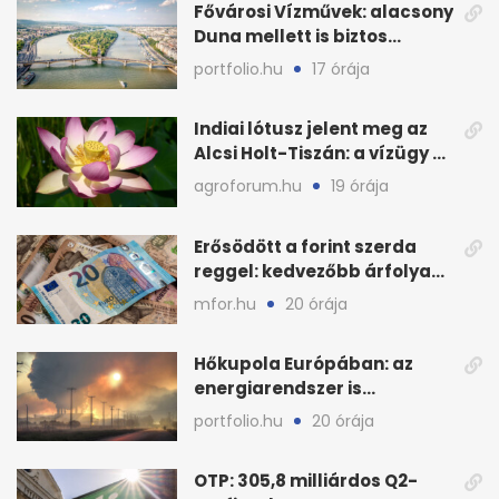
Fővárosi Vízművek: alacsony
Duna mellett is biztos
Budapest ivóvize
portfolio.hu
17 órája
Indiai lótusz jelent meg az
Alcsi Holt-Tiszán: a vízügy a
stégtulajdonosokat kéri
agroforum.hu
19 órája
Erősödött a forint szerda
reggel: kedvezőbb árfolyam
az euróhoz képest
mfor.hu
20 órája
Hőkupola Európában: az
energiarendszer is
túlmelegszik, nő a kockázat
portfolio.hu
20 órája
OTP: 305,8 milliárdos Q2-