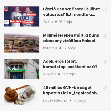
László Csaba: Ősszel is jöhet
választás? Ezt mondta a
Dellában
24.hu
16 órája
Millimétereken múlt: a Duna
alacsony vízállása Paksot is
veszélyeztette
mfor.hu
17 órája
Adók, erős forint,
kamatstop: csökkent az OTP
eredménye
444.hu
17 órája
48 milliós GVH-bírságot
kapott a Lidl a „legolcsóbb”
állítás miatt
novekedes.hu
17 órája