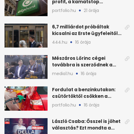
profit, a kamatstop
mozgatta az eredményt
portfolio.hu
21 órája
6,7 milliárdot próbáltak
kicsalni az Erste ügyfeleitől
az első félévben
444.hu
16 órája
Mészáros Lőrinc cégei
továbbra is szerződnek a
közmédiával
media1.hu
16 órája
Fordulat a benzinkutakon:
csütörtöktől csökken a
benzin nagykerára
portfolio.hu
16 órája
László Csaba: Ősszel is jöhet
választás? Ezt mondta a