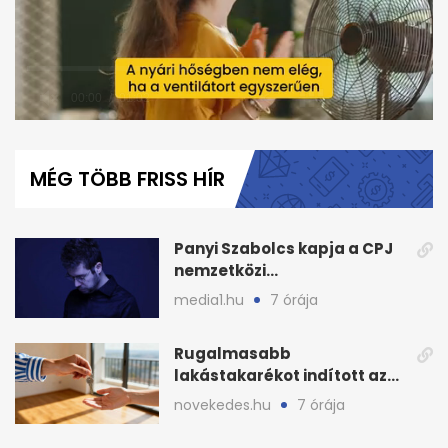
0
seconds
of
MÉG TÖBB FRISS HÍR
1
minute,
2
seconds
Panyi Szabolcs kapja a CPJ
nemzetközi
sajtószabadság-díját
media1.hu
7 órája
Rugalmasabb
lakástakarékot indított az
OTP: két köztes kilépéssel
novekedes.hu
7 órája