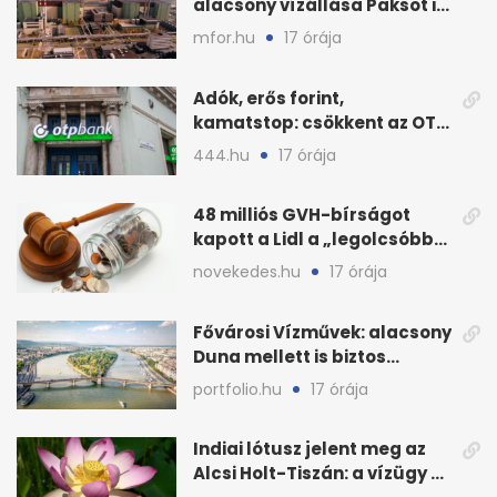
alacsony vízállása Paksot is
veszélyeztette
mfor.hu
17 órája
Adók, erős forint,
kamatstop: csökkent az OTP
eredménye
444.hu
17 órája
48 milliós GVH-bírságot
kapott a Lidl a „legolcsóbb”
állítás miatt
novekedes.hu
17 órája
Fővárosi Vízművek: alacsony
Duna mellett is biztos
Budapest ivóvize
portfolio.hu
17 órája
Indiai lótusz jelent meg az
Alcsi Holt-Tiszán: a vízügy a