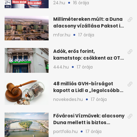
Dellában
24.hu
16 órája
Millimétereken múlt: a Duna
alacsony vízállása Paksot is
veszélyeztette
mfor.hu
17 órája
Adók, erős forint,
kamatstop: csökkent az OTP
eredménye
444.hu
17 órája
48 milliós GVH-bírságot
kapott a Lidl a „legolcsóbb”
állítás miatt
novekedes.hu
17 órája
Fővárosi Vízművek: alacsony
Duna mellett is biztos
Budapest ivóvize
portfolio.hu
17 órája