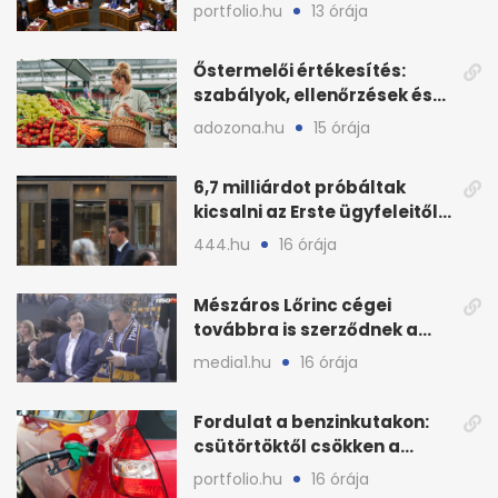
Országgyűlés előtt
portfolio.hu
13 órája
Őstermelői értékesítés:
szabályok, ellenőrzések és
bírságok a nyáron
adozona.hu
15 órája
6,7 milliárdot próbáltak
kicsalni az Erste ügyfeleitől
az első félévben
444.hu
16 órája
Mészáros Lőrinc cégei
továbbra is szerződnek a
közmédiával
media1.hu
16 órája
Fordulat a benzinkutakon:
csütörtöktől csökken a
benzin nagykerára
portfolio.hu
16 órája