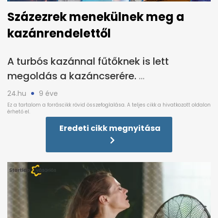
Százezrek menekülnek meg a
kazánrendelettől
A turbós kazánnal fűtőknek is lett
megoldás a kazáncserére.
24.hu
9 éve
Eredeti cikk megnyitása