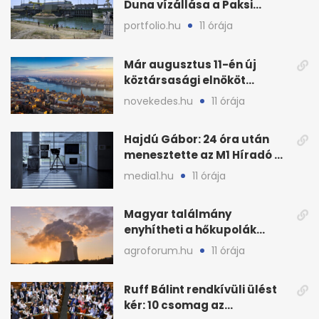
Duna vízállása a Paksi
Atomerőműnél
portfolio.hu
11 órája
Már augusztus 11-én új
köztársasági elnököt
választhat az Országgyűlés
novekedes.hu
11 órája
Hajdú Gábor: 24 óra után
menesztette az M1 Híradó a
főszerkesztőt
media1.hu
11 órája
Magyar találmány
enyhítheti a hőkupolák
miatti extrém hőséget
agroforum.hu
11 órája
Ruff Bálint rendkívüli ülést
kér: 10 csomag az