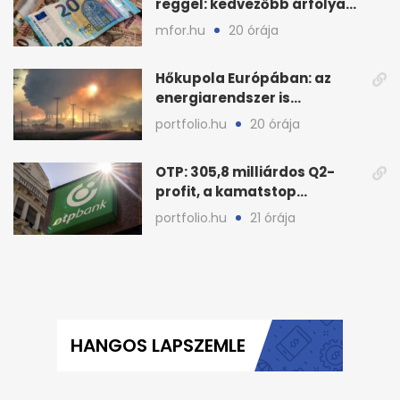
reggel: kedvezőbb árfolyam
az euróhoz képest
mfor.hu
20 órája
Hőkupola Európában: az
energiarendszer is
túlmelegszik, nő a kockázat
portfolio.hu
20 órája
OTP: 305,8 milliárdos Q2-
profit, a kamatstop
mozgatta az eredményt
portfolio.hu
21 órája
HANGOS LAPSZEMLE