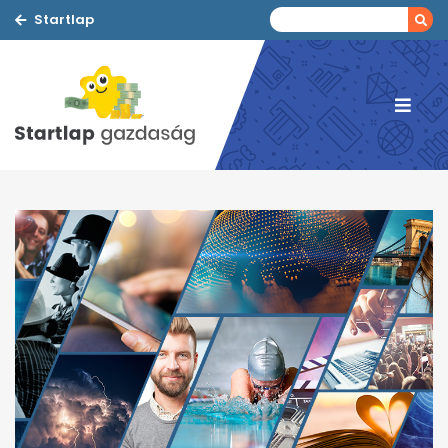
Startlap