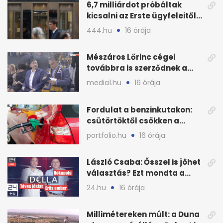
6,7 milliárdot próbáltak
kicsalni az Erste ügyfeleitől
az első félévben
444.hu
16 órája
Mészáros Lőrinc cégei
továbbra is szerződnek a
közmédiával
media1.hu
16 órája
Fordulat a benzinkutakon:
csütörtöktől csökken a
benzin nagykerára
portfolio.hu
16 órája
László Csaba: Ősszel is jöhet
választás? Ezt mondta a
Dellában
24.hu
16 órája
Millimétereken múlt: a Duna