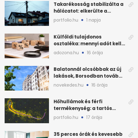
Takarékosság stabilizálta a
hálózatot: elkerülte a
sötétséget Magyarország
portfolio.hu
1 napja
Külföldi tulajdonos
osztaléka: mennyi adót kell
levonni 2026-ban?
adozona.hu
16 órája
Balatonnál olcsóbbak az új
lakások, Borsodban tovább
drágulnak
novekedes.hu
16 órája
Hőhullámok és férfi
termékenység: a tartós
hőstressz kimutathatóan
portfolio.hu
17 órája
ront
35 perces órák és kevesebb