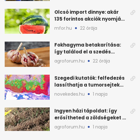
Olcsó import dinnye: akár
135 forintos akciók nyomják
le a piacot
mfor.hu
22 órája
Fokhagyma betakarítása:
így találod el a szedés
legjobb időpontját
agroforum.hu
22 órája
Szegedi kutatók: felfedezés
lassíthatja a tumorsejtek
terjedését
novekedes.hu
1 napja
Ingyen házi tápoldat: így
erősítheted a zöldségeket a
hőhullám után
agroforum.hu
1 napja