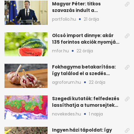
Magyar Péter: titkos
szavazás indult a
köztársasági elnökjelöltről
portfolio.hu
21 órája
Olcsó import dinnye: akár
135 forintos akciók nyomják
le a piacot
mfor.hu
22 órája
Fokhagyma betakarítása:
így találod el a szedés
legjobb időpontját
agroforum.hu
22 órája
Szegedi kutatók: felfedezés
lassíthatja a tumorsejtek
terjedését
novekedes.hu
1 napja
Ingyen házi tápoldat: így