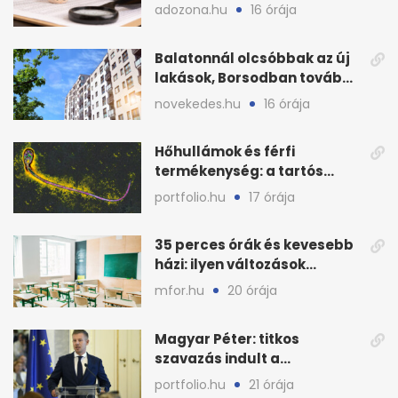
levonni 2026-ban?
adozona.hu
16 órája
Balatonnál olcsóbbak az új
lakások, Borsodban tovább
drágulnak
novekedes.hu
16 órája
Hőhullámok és férfi
termékenység: a tartós
hőstressz kimutathatóan
portfolio.hu
17 órája
ront
35 perces órák és kevesebb
házi: ilyen változások
jöhetnek az iskolákban
mfor.hu
20 órája
Magyar Péter: titkos
szavazás indult a
köztársasági elnökjelöltről
portfolio.hu
21 órája