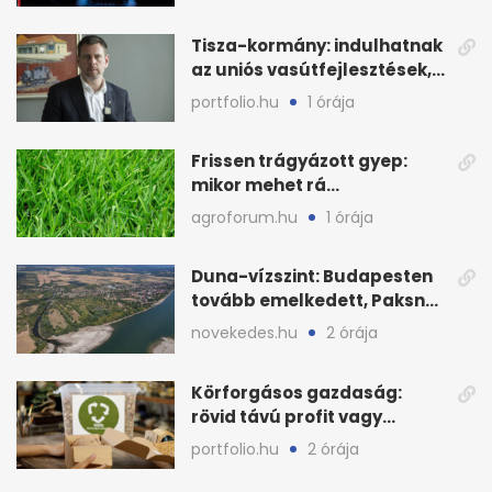
Tisza-kormány: indulhatnak
az uniós vasútfejlesztések,
jön az NVVH-meghallgatás
portfolio.hu
1 órája
Frissen trágyázott gyep:
mikor mehet rá
biztonságosan gyerek és
agroforum.hu
1 órája
kutya?
Duna-vízszint: Budapesten
tovább emelkedett, Paksnál
keddre jöhet fordulat
novekedes.hu
2 órája
Körforgásos gazdaság:
rövid távú profit vagy
hosszú távú zöld célok?
portfolio.hu
2 órája