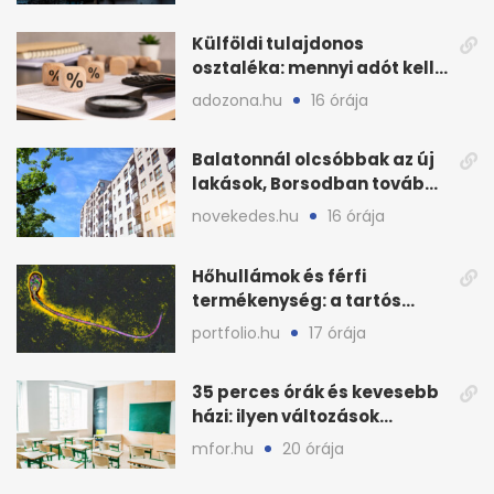
Külföldi tulajdonos
osztaléka: mennyi adót kell
levonni 2026-ban?
adozona.hu
16 órája
Balatonnál olcsóbbak az új
lakások, Borsodban tovább
drágulnak
novekedes.hu
16 órája
Hőhullámok és férfi
termékenység: a tartós
hőstressz kimutathatóan
portfolio.hu
17 órája
ront
35 perces órák és kevesebb
házi: ilyen változások
jöhetnek az iskolákban
mfor.hu
20 órája