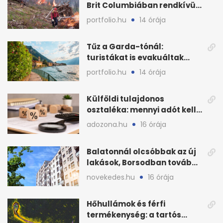
Brit Columbiában rendkívüli
állapot
portfolio.hu
14 órája
Tűz a Garda-tónál:
turistákat is evakuáltak
Tignale térségéből
portfolio.hu
14 órája
Külföldi tulajdonos
osztaléka: mennyi adót kell
levonni 2026-ban?
adozona.hu
16 órája
Balatonnál olcsóbbak az új
lakások, Borsodban tovább
drágulnak
novekedes.hu
16 órája
Hőhullámok és férfi
termékenység: a tartós