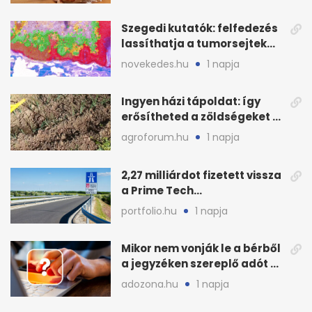
Szegedi kutatók: felfedezés
lassíthatja a tumorsejtek
terjedését
novekedes.hu
1 napja
Ingyen házi tápoldat: így
erősítheted a zöldségeket a
hőhullám után
agroforum.hu
1 napja
2,27 milliárdot fizetett vissza
a Prime Tech
Magántőkealap az
portfolio.hu
1 napja
államnak
Mikor nem vonják le a bérből
a jegyzéken szereplő adót és
járulékot?
adozona.hu
1 napja