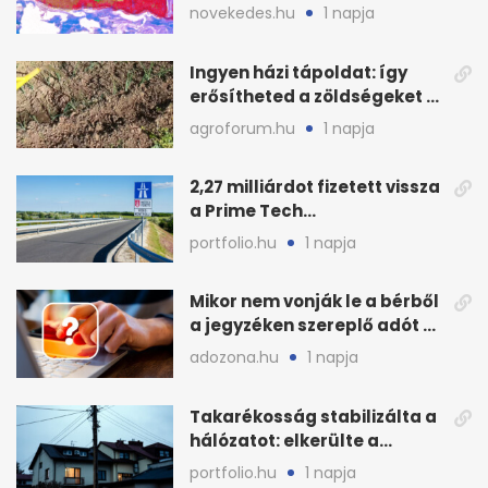
terjedését
novekedes.hu
1 napja
Ingyen házi tápoldat: így
erősítheted a zöldségeket a
hőhullám után
agroforum.hu
1 napja
2,27 milliárdot fizetett vissza
a Prime Tech
Magántőkealap az
portfolio.hu
1 napja
államnak
Mikor nem vonják le a bérből
a jegyzéken szereplő adót és
járulékot?
adozona.hu
1 napja
Takarékosság stabilizálta a
hálózatot: elkerülte a
sötétséget Magyarország
portfolio.hu
1 napja