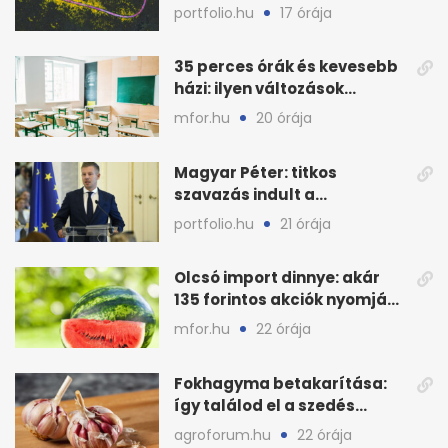
hőstressz kimutathatóan
portfolio.hu
17 órája
ront
35 perces órák és kevesebb
házi: ilyen változások
jöhetnek az iskolákban
mfor.hu
20 órája
Magyar Péter: titkos
szavazás indult a
köztársasági elnökjelöltről
portfolio.hu
21 órája
Olcsó import dinnye: akár
135 forintos akciók nyomják
le a piacot
mfor.hu
22 órája
Fokhagyma betakarítása:
így találod el a szedés
legjobb időpontját
agroforum.hu
22 órája