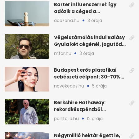
Barter influenszerrel: így
adózik a céged a
megállapodás után
adozona.hu
3 órája
Végelszámolás indul Balásy
Gyula két cégénél, jogutód
nélkül zárnak
mfor.hu
3 órája
Budapest erős plasztikai
sebészeti célpont: 30–70%
árkülönbség
novekedes.hu
5 órája
Berkshire Hathaway:
rekordkészpénzből
techrészvényekre költöttek
portfolio.hu
12 órája
milliárdokat
Négymillió hektár égett le,