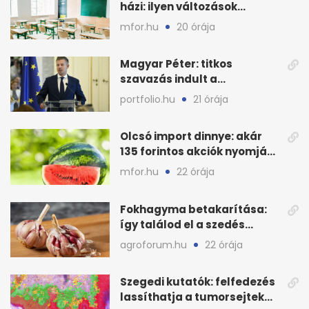
házi: ilyen változások
jöhetnek az iskolákban
mfor.hu
20 órája
Magyar Péter: titkos
szavazás indult a
köztársasági elnökjelöltről
portfolio.hu
21 órája
Olcsó import dinnye: akár
135 forintos akciók nyomják
le a piacot
mfor.hu
22 órája
Fokhagyma betakarítása:
így találod el a szedés
legjobb időpontját
agroforum.hu
22 órája
Szegedi kutatók: felfedezés
lassíthatja a tumorsejtek