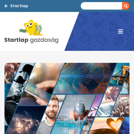
Startlap