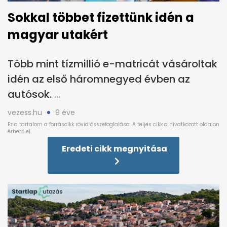
Sokkal többet fizettünk idén a
magyar utakért
Több mint tízmillió e-matricát vásároltak
idén az első háromnegyed évben az
autósok.
vezess.hu
9 éve
Eredeti cikk megnyitása