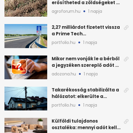
erősítheted a zöldségeket a
hőhullám után
agroforum.hu
1 napja
2,27 milliárdot fizetett vissza
a Prime Tech
Magántőkealap az
portfolio.hu
1 napja
államnak
Mikor nem vonják le a bérből
a jegyzéken szereplő adót és
járulékot?
adozona.hu
1 napja
Takarékosság stabilizálta a
hálózatot: elkerülte a
sötétséget Magyarország
portfolio.hu
1 napja
Külföldi tulajdonos
osztaléka: mennyi adót kell