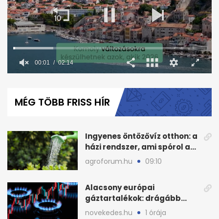
00:02
02:14
0
seconds
of
MÉG TÖBB FRISS HÍR
2
minutes,
14
seconds
Ingyenes öntözővíz otthon: a
házi rendszer, ami spórol a
költségeken
agroforum.hu
09:10
Alacsony európai
gáztartalékok: drágább
lehet a fűtési szezon
novekedes.hu
1 órája