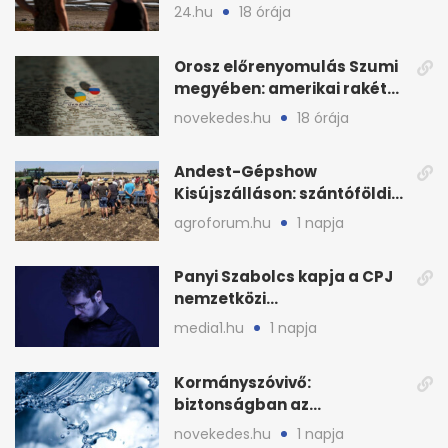
baj
24.hu
18 órája
Orosz előrenyomulás Szumi
megyében: amerikai rakéták
is zsákmányként
novekedes.hu
18 órája
Andest-Gépshow
Kisújszálláson: szántóföldi
bemutató 2026. augusztus
agroforum.hu
1 napja
12-én
Panyi Szabolcs kapja a CPJ
nemzetközi
sajtószabadság-díját
media1.hu
1 napja
Kormányszóvivő:
biztonságban az
ivóvízkészlet, nincs
novekedes.hu
1 napja