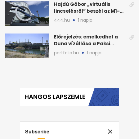
Hajdú Gábor „virtuális
lincselésről” beszél az M1-
ből kirúgása után
444.hu
1 napja
Előrejelzés: emelkedhet a
Duna vízállása a Paksi
Atomerőműnél
portfolio.hu
1 napja
HANGOS LAPSZEMLE