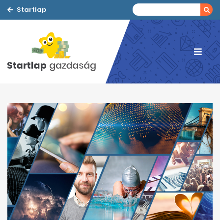
Startlap