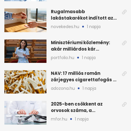
stratégiai vízhiány
Rugalmasabb
lakástakarékot indított az
OTP: két köztes kilépéssel
novekedes.hu
1 napja
Minisztériumi közlemény:
akár milliárdos kár
fenyegette Budapest fáit
portfolio.hu
1 napja
NAV: 17 milliós román
zárjegyes cigarettafogás az
M1-esen
adozona.hu
1 napja
2025-ben csökkent az
orvosok száma, a
háziorvosokra még több
mfor.hu
1 napja
teher jut