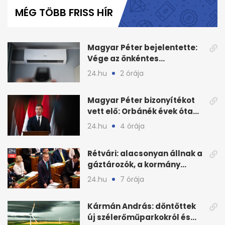
of
MÉG TÖBB FRISS HÍR
1
minute,
50
seconds
Magyar Péter bejelentette:
Vége az önkéntes
fogyasztáscsökkentésnek
24.hu
2 órája
Magyar Péter bizonyítékot
vett elő: Orbánék évek óta
tudtak az energiarendszer
24.hu
4 órája
összeomlásáról
Rétvári: alacsonyan állnak a
gáztározók, a kormány
válságról válságra jut
24.hu
7 órája
Kármán András: döntöttek
új szélerőműparkokról és