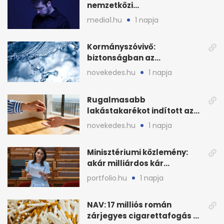
nemzetközi
sajtószabadság-díját
media1.hu
1 napja
Kormányszóvivő:
biztonságban az
ivóvízkészlet, nincs
novekedes.hu
1 napja
stratégiai vízhiány
Rugalmasabb
lakástakarékot indított az
OTP: két köztes kilépéssel
novekedes.hu
1 napja
Minisztériumi közlemény:
akár milliárdos kár
fenyegette Budapest fáit
portfolio.hu
1 napja
NAV: 17 milliós román
zárjegyes cigarettafogás az