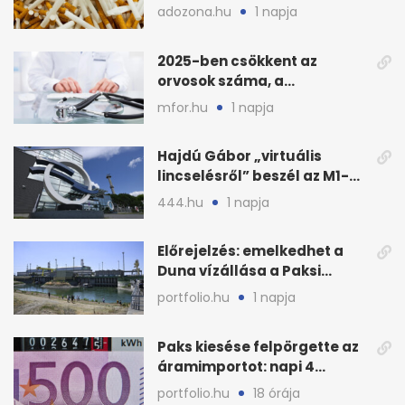
M1-esen
adozona.hu
1 napja
2025-ben csökkent az
orvosok száma, a
háziorvosokra még több
mfor.hu
1 napja
teher jut
Hajdú Gábor „virtuális
lincselésről” beszél az M1-
ből kirúgása után
444.hu
1 napja
Előrejelzés: emelkedhet a
Duna vízállása a Paksi
Atomerőműnél
portfolio.hu
1 napja
Paks kiesése felpörgette az
áramimportot: napi 4
milliárd forintos számla
portfolio.hu
18 órája