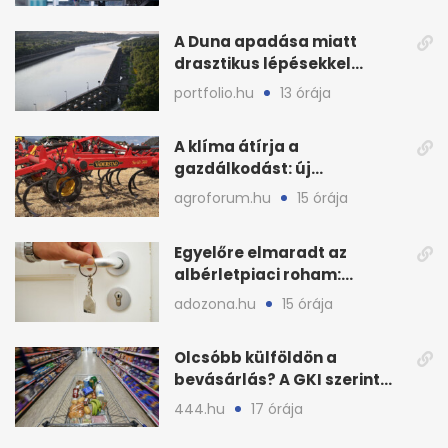
A Duna apadása miatt
drasztikus lépésekkel
védenék a cernavodăi
portfolio.hu
13 órája
atomerőművet
A klíma átírja a
gazdálkodást: új
megoldásokat keres a
agroforum.hu
15 órája
mezőgazdaság
Egyelőre elmaradt az
albérletpiaci roham:
ennyibe kerülnek a kiadó
adozona.hu
15 órája
lakások
Olcsóbb külföldön a
bevásárlás? A GKI szerint
zárkózott a magyar árszint
444.hu
17 órája