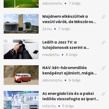
hálózatfejlesztésről
adozona.hu
7 órája
Majdnem elkészültek a
vasúti várók, de Mészáros
bizalmasa leromboltatja
24.hu
7 órája
Leállt a Jazz TV: a
tulajdonosok szerint a
finanszírozás vitte padlóra
media1.hu
8 órája
NAV: két-hárommilliós
kenőpénzt ajánlott, mégis
lefoglalták a hamis árut
adozona.hu
9 órája
Az energiakrízis és a paksi
leállás visszafogta az ipart,
nyáron kisebb a kár
mfor.hu
11 órája