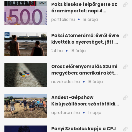
Paks kiesése felpörgette az
áramimportot: napi 4
milliárd forintos számla
portfolio.hu
18 órája
Paksi Atomerőmű: évről évre
kivették a nyereséget, jött a
baj
24.hu
18 órája
Orosz előrenyomulás Szumi
megyében: amerikai rakéták
is zsákmányként
novekedes.hu
18 órája
Andest-Gépshow
Kisújszálláson: szántóföldi
bemutató 2026. augusztus
agroforum.hu
1 napja
12-én
Panyi Szabolcs kapja a CPJ