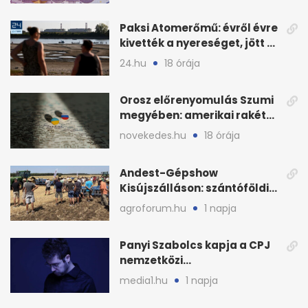
Paksi Atomerőmű: évről évre
kivették a nyereséget, jött a
baj
24.hu
18 órája
Orosz előrenyomulás Szumi
megyében: amerikai rakéták
is zsákmányként
novekedes.hu
18 órája
Andest-Gépshow
Kisújszálláson: szántóföldi
bemutató 2026. augusztus
agroforum.hu
1 napja
12-én
Panyi Szabolcs kapja a CPJ
nemzetközi
sajtószabadság-díját
media1.hu
1 napja