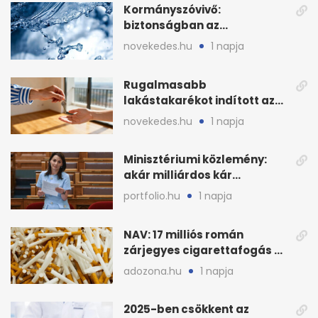
Kormányszóvivő:
biztonságban az
ivóvízkészlet, nincs
novekedes.hu
1 napja
stratégiai vízhiány
Rugalmasabb
lakástakarékot indított az
OTP: két köztes kilépéssel
novekedes.hu
1 napja
Minisztériumi közlemény:
akár milliárdos kár
fenyegette Budapest fáit
portfolio.hu
1 napja
NAV: 17 milliós román
zárjegyes cigarettafogás az
M1-esen
adozona.hu
1 napja
2025-ben csökkent az