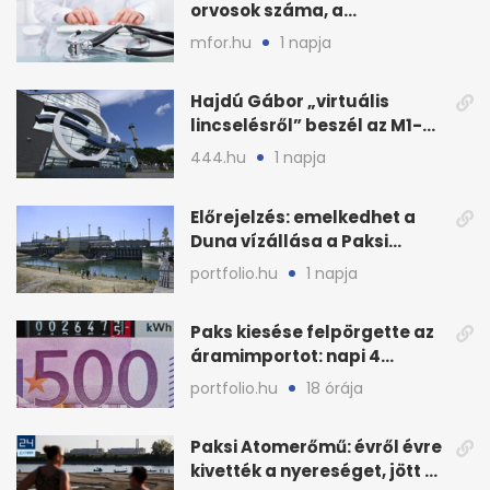
orvosok száma, a
háziorvosokra még több
mfor.hu
1 napja
teher jut
Hajdú Gábor „virtuális
lincselésről” beszél az M1-
ből kirúgása után
444.hu
1 napja
Előrejelzés: emelkedhet a
Duna vízállása a Paksi
Atomerőműnél
portfolio.hu
1 napja
Paks kiesése felpörgette az
áramimportot: napi 4
milliárd forintos számla
portfolio.hu
18 órája
Paksi Atomerőmű: évről évre
kivették a nyereséget, jött a