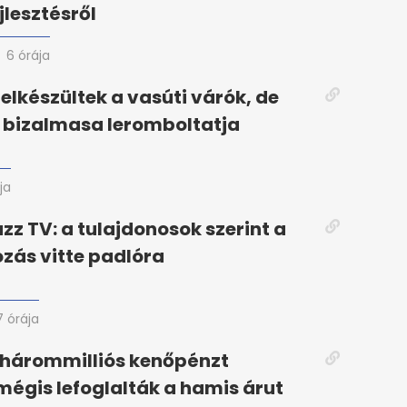
jlesztésről
6 órája
lkészültek a vasúti várók, de
 bizalmasa leromboltatja
ja
azz TV: a tulajdonosok szerint a
ozás vitte padlóra
7 órája
-hárommilliós kenőpénzt
 mégis lefoglalták a hamis árut