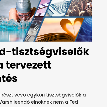
ed-tisztségviselők
a tervezett
tés
részt vevő egykori tisztségviselők a
n Warsh leendő elnöknek nem a Fed