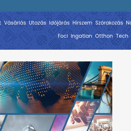
t
Vásárlás
Utazás
Időjárás
Hírszem
Szórakozás
N
Foci
Ingatlan
Otthon
Tech