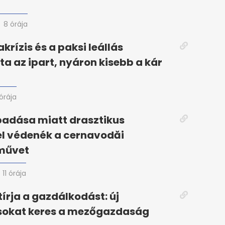
8 órája
krízis és a paksi leállás
ta az ipart, nyáron kisebb a kár
 órája
padása miatt drasztikus
el védenék a cernavodăi
művet
11 órája
tírja a gazdálkodást: új
okat keres a mezőgazdaság