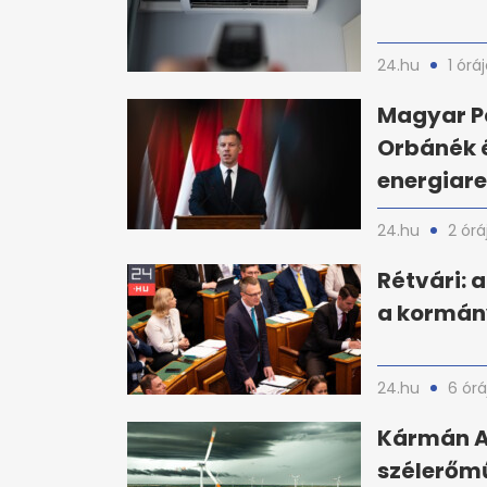
24.hu
1 órá
Magyar Pé
Orbánék é
energiar
24.hu
2 órá
Rétvári: 
a kormány
24.hu
6 órá
Kármán An
szélerőm