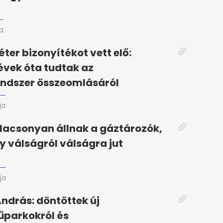
ja
ter bizonyítékot vett elő:
vek óta tudtak az
endszer összeomlásáról
ja
alacsonyan állnak a gáztározók,
 válságról válságra jut
ja
drás: döntöttek új
űparkokról és