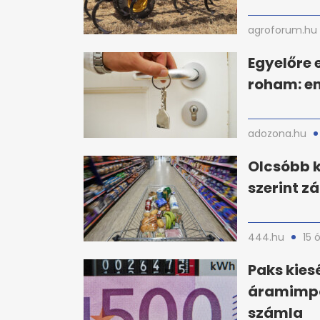
agroforum.hu
Egyelőre 
roham: en
adozona.hu
Olcsóbb k
szerint z
444.hu
15 
Paks kies
áramimpor
számla