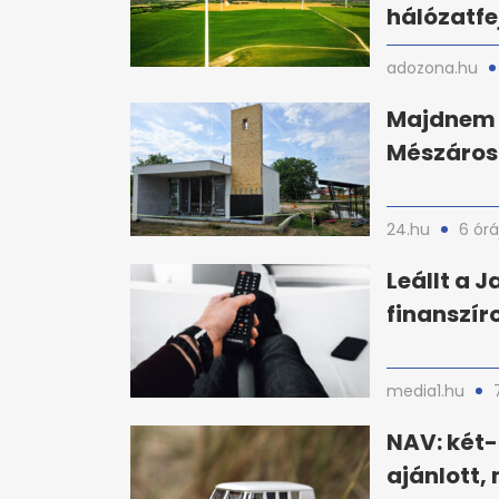
hálózatfe
adozona.hu
Majdnem e
Mészáros
24.hu
6 órá
Leállt a J
finanszír
media1.hu
NAV: két
ajánlott,