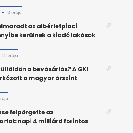
13 órája
elmaradt az albérletpiaci
nyibe kerülnek a kiadó lakások
14 órája
ülföldön a bevásárlás? A GKI
árkózott a magyar árszint
órája
ése felpörgette az
tot: napi 4 milliárd forintos