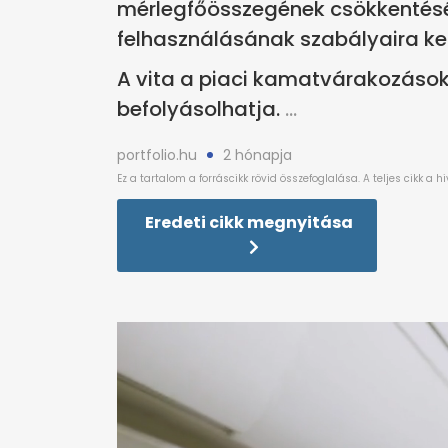
mérlegfőösszegének csökkentésé
felhasználásának szabályaira kel
A vita a piaci kamatvárakozások
befolyásolhatja.
portfolio.hu
2 hónapja
Eredeti cikk megnyitása