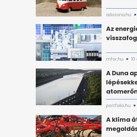
adozona.hu
Az energia
visszafog
mfor.hu
10
A Duna a
lépésekk
atomerő
portfolio.hu
A klíma á
megoldás