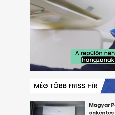
0
seconds
of
MÉG TÖBB FRISS HÍR
1
minute,
6
seconds
Volume
0%
Magyar Pé
önkéntes