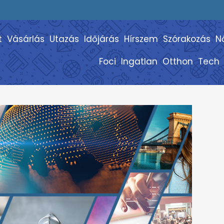
t
Vásárlás
Utazás
Időjárás
Hírszem
Szórakozás
N
Foci
Ingatlan
Otthon
Tech