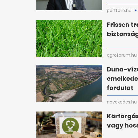
portfolio.hu
Frissen t
biztonság
agroforum.hu
Duna-víz
emelkedet
fordulat
novekedes.hu
Körforgás
vagy hoss