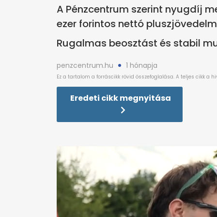
A Pénzcentrum szerint nyugdíj me
ezer forintos nettó pluszjövedelme
Rugalmas beosztást és stabil mu
penzcentrum.hu
1 hónapja
Eredeti cikk megnyitása