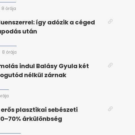
8 órája
fluenszerrel: így adózik a céged
apodás után
8 órája
olás indul Balásy Gyula két
jogutód nélkül zárnak
órája
erős plasztikai sebészeti
 30–70% árkülönbség