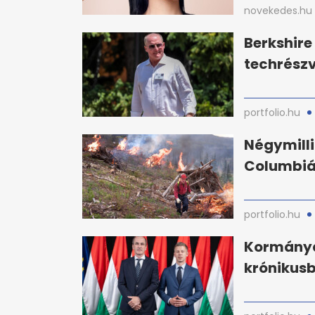
novekedes.hu
Berkshir
techrészv
portfolio.hu
Négymillió
Columbiáb
portfolio.hu
Kormányd
krónikus