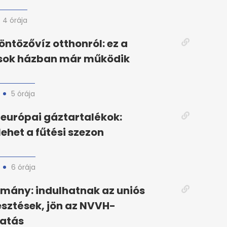
4 órája
öntözővíz otthonról: ez a
 sok házban már működik
5 órája
európai gáztartalékok:
ehet a fűtési szezon
6 órája
mány: indulhatnak az uniós
esztések, jön az NVVH-
atás