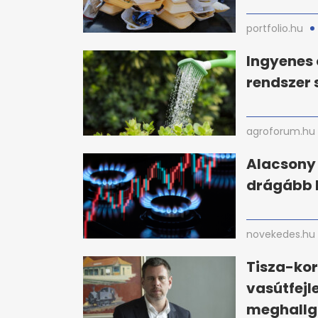
portfolio.hu
Ingyenes 
rendszer
agroforum.hu
Alacsony 
drágább l
novekedes.hu
Tisza-kor
vasútfejl
meghallg