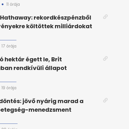
11 órája
e Hathaway: rekordkészpénzből
ényekre költöttek milliárdokat
17 órája
 hektár égett le, Brit
an rendkívüli állapot
19 órája
öntés: jövő nyárig marad a
betegség-menedzsment