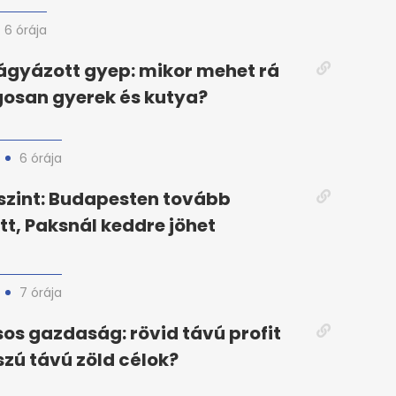
6 órája
rágyázott gyep: mikor mehet rá
osan gyerek és kutya?
6 órája
szint: Budapesten tovább
t, Paksnál keddre jöhet
7 órája
os gazdaság: rövid távú profit
zú távú zöld célok?