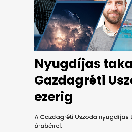
Nyugdíjas takar
Gazdagréti Usz
ezerig
A Gazdagréti Uszoda nyugdíjas ta
órabérrel.