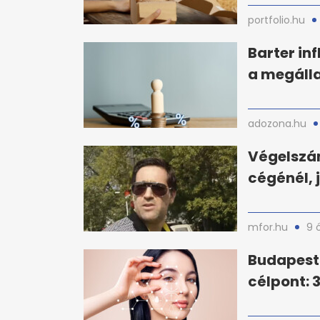
portfolio.hu
Barter in
a megáll
adozona.hu
Végelszám
cégénél, 
mfor.hu
9 
Budapest 
célpont: