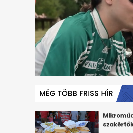
0
seconds
of
MÉG TÖBB FRISS HÍR
3
minutes,
11
seconds
Volume
0%
Mikroműan
szakértők