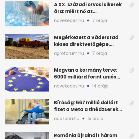
A XX. századi orvosi sikerek
ára: miért nő az
egészségügy súlya?
novekedes.hu
7 órája
Megérkezett a Väderstad
késes direktvetőgépe,
bemutatón is látható
agroforum.hu
7 órája
Megvan a kormány terve:
6000 milliárd forint uniós
pénz sorsa
novekedes.hu
14 órája
Bíróság: 567 millió dollárt
fizet a Meta a tinédzserek
védelmére
adozona.hu
15 órája
Románia újraindít három