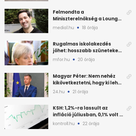
munkáltatói plusz
Felmondta a
Miniszterelnökség a Lounge
Event keretszerződését
media1.hu
18 órája
Rugalmas iskolakezdés
jöhet: hosszabb szüneteket
javasolnak szeptembertől
mfor.hu
20 órája
Magyar Péter: Nem nehéz
kikövetkeztetni, hogy ki lehet
a három jelölt
24.hu
21 órája
KSH: 1,2%-ra lassult az
infláció júliusban, 0,1% volt a
havi áresés
kontroll.hu
22 órája