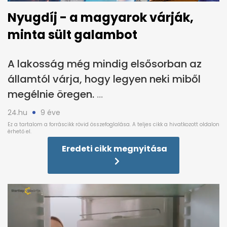
Nyugdíj - a magyarok várják,
minta sült galambot
A lakosság még mindig elsősorban az
államtól várja, hogy legyen neki miből
megélnie öregen.
24.hu
9 éve
Eredeti cikk megnyitása