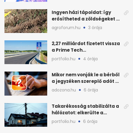
Ingyen házi tápoldat: így
erősítheted a zöldségeket a
hőhullám után
agroforum.hu
3 órája
2,27 milliárdot fizetett vissza
a Prime Tech
Magántőkealap az
portfolio.hu
4 órája
államnak
Mikor nem vonják le a bérből
a jegyzéken szereplő adót és
járulékot?
adozona.hu
6 órája
Takarékosság stabilizálta a
hálózatot: elkerülte a
sötétséget Magyarország
portfolio.hu
6 órája