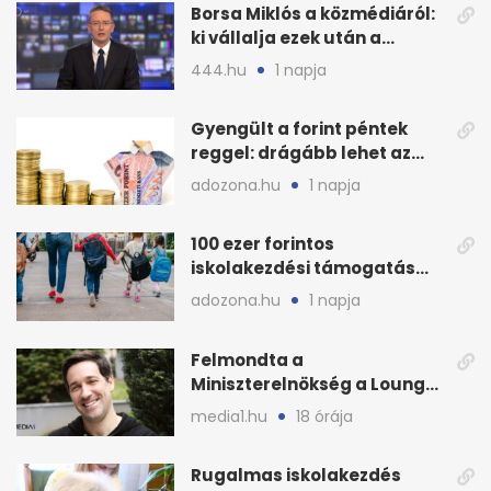
Borsa Miklós a közmédiáról:
ki vállalja ezek után a
munkát?
444.hu
1 napja
Gyengült a forint péntek
reggel: drágább lehet az
euró és a dollár
adozona.hu
1 napja
100 ezer forintos
iskolakezdési támogatás
2026 őszén: adózás,
adozona.hu
1 napja
munkáltatói plusz
Felmondta a
Miniszterelnökség a Lounge
Event keretszerződését
media1.hu
18 órája
Rugalmas iskolakezdés