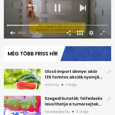
0
seconds
of
MÉG TÖBB FRISS HÍR
1
minute,
29
seconds
Olcsó import dinnye: akár
135 forintos akciók nyomják
le a piacot
mfor.hu
1 órája
Szegedi kutatók: felfedezés
lassíthatja a tumorsejtek
terjedését
novekedes.hu
3 órája