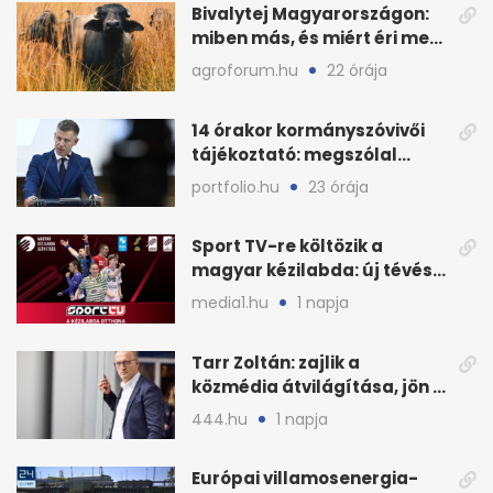
Bivalytej Magyarországon:
miben más, és miért éri meg
feldolgozni?
agroforum.hu
22 órája
14 órakor kormányszóvivői
tájékoztató: megszólal
Magyar Péter is
portfolio.hu
23 órája
Sport TV-re költözik a
magyar kézilabda: új tévés
megállapodás
media1.hu
1 napja
Tarr Zoltán: zajlik a
közmédia átvilágítása, jön a
nyilvános véleményezés
444.hu
1 napja
Európai villamosenergia-