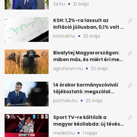
a három jelölt
24.hu
21 órája
KSH: 1,2%-ra lassult az
infláció júliusban, 0,1% volt a
havi áresés
kontroll.hu
22 órája
Bivalytej Magyarországon:
miben más, és miért éri meg
feldolgozni?
agroforum.hu
22 órája
14 órakor kormányszóvivői
tájékoztató: megszólal
Magyar Péter is
portfolio.hu
23 órája
Sport TV-re költözik a
magyar kézilabda: új tévés
megállapodás
media1.hu
1 napja