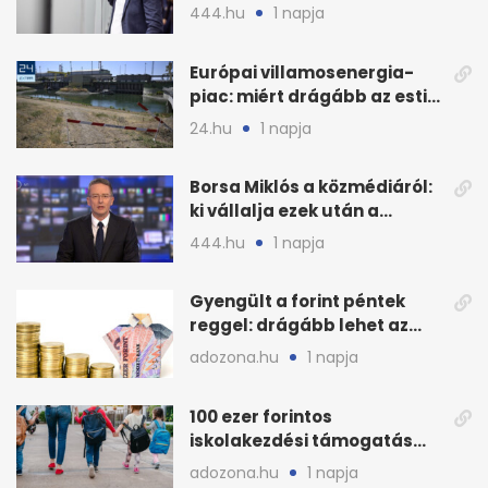
nyilvános véleményezés
444.hu
1 napja
Európai villamosenergia-
piac: miért drágább az esti
áram Magyarországon
24.hu
1 napja
Borsa Miklós a közmédiáról:
ki vállalja ezek után a
munkát?
444.hu
1 napja
Gyengült a forint péntek
reggel: drágább lehet az
euró és a dollár
adozona.hu
1 napja
100 ezer forintos
iskolakezdési támogatás
2026 őszén: adózás,
adozona.hu
1 napja