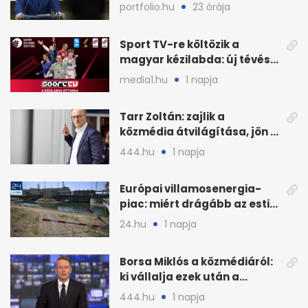
Magyar Péter is
portfolio.hu
23 órája
Sport TV-re költözik a
magyar kézilabda: új tévés
megállapodás
media1.hu
1 napja
Tarr Zoltán: zajlik a
közmédia átvilágítása, jön a
nyilvános véleményezés
444.hu
1 napja
Európai villamosenergia-
piac: miért drágább az esti
áram Magyarországon
24.hu
1 napja
Borsa Miklós a közmédiáról:
ki vállalja ezek után a
munkát?
444.hu
1 napja