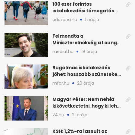
100 ezer forintos
iskolakezdési támogatás
2026 őszén: adózás,
adozona.hu
1 napja
munkáltatói plusz
Felmondta a
Miniszterelnökség a Lounge
Event keretszerződését
media1.hu
18 órája
Rugalmas iskolakezdés
jöhet: hosszabb szüneteket
javasolnak szeptembertől
mfor.hu
20 órája
Magyar Péter: Nem nehéz
kikövetkeztetni, hogy ki lehet
a három jelölt
24.hu
21 órája
KSH: 1,2%-ra lassult az