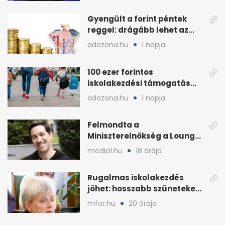
Gyengült a forint péntek
reggel: drágább lehet az
euró és a dollár
adozona.hu
1 napja
100 ezer forintos
iskolakezdési támogatás
2026 őszén: adózás,
adozona.hu
1 napja
munkáltatói plusz
Felmondta a
Miniszterelnökség a Lounge
Event keretszerződését
media1.hu
18 órája
Rugalmas iskolakezdés
jöhet: hosszabb szüneteket
javasolnak szeptembertől
mfor.hu
20 órája