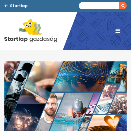
Startlap