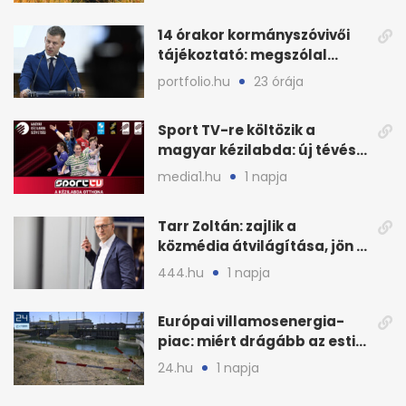
14 órakor kormányszóvivői
tájékoztató: megszólal
Magyar Péter is
portfolio.hu
23 órája
Sport TV-re költözik a
magyar kézilabda: új tévés
megállapodás
media1.hu
1 napja
Tarr Zoltán: zajlik a
közmédia átvilágítása, jön a
nyilvános véleményezés
444.hu
1 napja
Európai villamosenergia-
piac: miért drágább az esti
áram Magyarországon
24.hu
1 napja