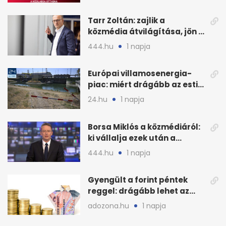
Tarr Zoltán: zajlik a
közmédia átvilágítása, jön a
nyilvános véleményezés
444.hu
1 napja
Európai villamosenergia-
piac: miért drágább az esti
áram Magyarországon
24.hu
1 napja
Borsa Miklós a közmédiáról:
ki vállalja ezek után a
munkát?
444.hu
1 napja
Gyengült a forint péntek
reggel: drágább lehet az
euró és a dollár
adozona.hu
1 napja