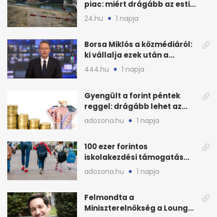
piac: miért drágább az esti
áram Magyarországon
24.hu
1 napja
Borsa Miklós a közmédiáról:
ki vállalja ezek után a
munkát?
444.hu
1 napja
Gyengült a forint péntek
reggel: drágább lehet az
euró és a dollár
adozona.hu
1 napja
100 ezer forintos
iskolakezdési támogatás
2026 őszén: adózás,
adozona.hu
1 napja
munkáltatói plusz
Felmondta a
Miniszterelnökség a Lounge