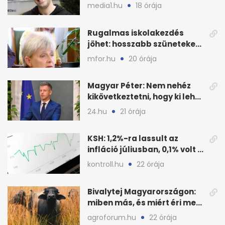
Event keretszerződését
media1.hu
18 órája
Rugalmas iskolakezdés
jöhet: hosszabb szüneteket
javasolnak szeptembertől
mfor.hu
20 órája
Magyar Péter: Nem nehéz
kikövetkeztetni, hogy ki lehet
a három jelölt
24.hu
21 órája
KSH: 1,2%-ra lassult az
infláció júliusban, 0,1% volt a
havi áresés
kontroll.hu
22 órája
Bivalytej Magyarországon:
miben más, és miért éri meg
feldolgozni?
agroforum.hu
22 órája