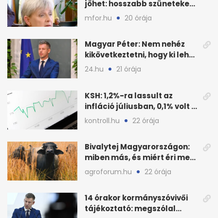
jöhet: hosszabb szüneteket
javasolnak szeptembertől
mfor.hu
20 órája
Magyar Péter: Nem nehéz
kikövetkeztetni, hogy ki lehet
a három jelölt
24.hu
21 órája
KSH: 1,2%-ra lassult az
infláció júliusban, 0,1% volt a
havi áresés
kontroll.hu
22 órája
Bivalytej Magyarországon:
miben más, és miért éri meg
feldolgozni?
agroforum.hu
22 órája
14 órakor kormányszóvivői
tájékoztató: megszólal