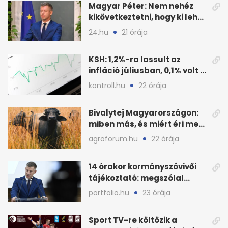
Magyar Péter: Nem nehéz
kikövetkeztetni, hogy ki lehet
a három jelölt
24.hu
21 órája
KSH: 1,2%-ra lassult az
infláció júliusban, 0,1% volt a
havi áresés
kontroll.hu
22 órája
Bivalytej Magyarországon:
miben más, és miért éri meg
feldolgozni?
agroforum.hu
22 órája
14 órakor kormányszóvivői
tájékoztató: megszólal
Magyar Péter is
portfolio.hu
23 órája
Sport TV-re költözik a