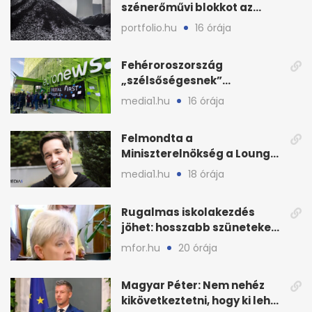
szénerőművi blokkot az
áramellátás stabilizálására
portfolio.hu
16 órája
Fehéroroszország
„szélsőségesnek”
minősítette az Euronews
media1.hu
16 órája
weboldalát
Felmondta a
Miniszterelnökség a Lounge
Event keretszerződését
media1.hu
18 órája
Rugalmas iskolakezdés
jöhet: hosszabb szüneteket
javasolnak szeptembertől
mfor.hu
20 órája
Magyar Péter: Nem nehéz
kikövetkeztetni, hogy ki lehet