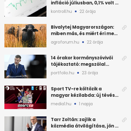
infláció júliusban, 0,1% volt a
havi áresés
kontroll.hu
22 órája
Bivalytej Magyarországon:
miben más, és miért éri meg
feldolgozni?
agroforum.hu
22 órája
14 órakor kormányszóvivői
tájékoztató: megszólal
Magyar Péter is
portfolio.hu
23 órája
Sport TV-re költözik a
magyar kézilabda: új tévés
megállapodás
media1.hu
1 napja
Tarr Zoltán: zajlik a
közmédia átvilágítása, jön a