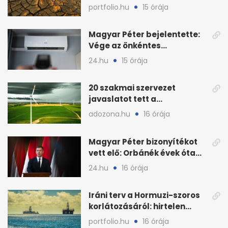
folytatódhat
portfolio.hu
15 órája
Magyar Péter bejelentette:
Vége az önkéntes
fogyasztáscsökkentésnek
24.hu
15 órája
20 szakmai szervezet
javaslatot tett a
fenntartható szélenergia-
adozona.hu
16 órája
bővítésre
Magyar Péter bizonyítékot
vett elő: Orbánék évek óta
tudtak az energiarendszer
24.hu
16 órája
összeomlásáról
Iráni terv a Hormuzi-szoros
korlátozásáról: hirtelen
megugrott az olajár
portfolio.hu
16 órája