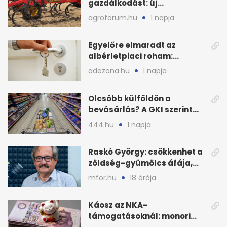
gazdálkodást: új
megoldásokat keres a
agroforum.hu
1 napja
mezőgazdaság
Egyelőre elmaradt az
albérletpiaci roham:
ennyibe kerülnek a kiadó
adozona.hu
1 napja
lakások
Olcsóbb külföldön a
bevásárlás? A GKI szerint
zárkózott a magyar árszint
444.hu
1 napja
Raskó György: csökkenhet a
zöldség-gyümölcs áfája,
bajban a kukorica
mfor.hu
18 órája
Káosz az NKA-
támogatásoknál: monori