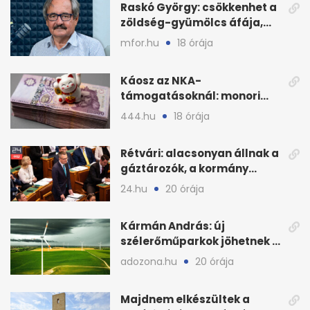
Raskó György: csökkenhet a
zöldség-gyümölcs áfája,
bajban a kukorica
mfor.hu
18 órája
Káosz az NKA-
támogatásoknál: monori
civilek elszámolásai és
444.hu
18 órája
megbízásai
Rétvári: alacsonyan állnak a
gáztározók, a kormány
válságról válságra jut
24.hu
20 órája
Kármán András: új
szélerőműparkok jöhetnek a
kormányülés döntése
adozona.hu
20 órája
nyomán
Majdnem elkészültek a