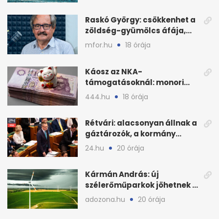
Raskó György: csökkenhet a
zöldség-gyümölcs áfája,
bajban a kukorica
mfor.hu
18 órája
Káosz az NKA-
támogatásoknál: monori
civilek elszámolásai és
444.hu
18 órája
megbízásai
Rétvári: alacsonyan állnak a
gáztározók, a kormány
válságról válságra jut
24.hu
20 órája
Kármán András: új
szélerőműparkok jöhetnek a
kormányülés döntése
adozona.hu
20 órája
nyomán