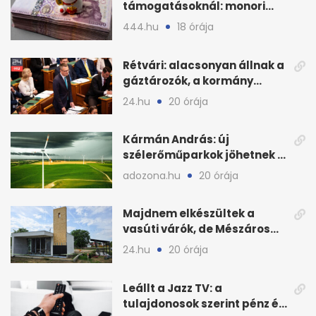
támogatásoknál: monori
civilek elszámolásai és
444.hu
18 órája
megbízásai
Rétvári: alacsonyan állnak a
gáztározók, a kormány
válságról válságra jut
24.hu
20 órája
Kármán András: új
szélerőműparkok jöhetnek a
kormányülés döntése
adozona.hu
20 órája
nyomán
Majdnem elkészültek a
vasúti várók, de Mészáros
bizalmasa leromboltatja
24.hu
20 órája
Leállt a Jazz TV: a
tulajdonosok szerint pénz és