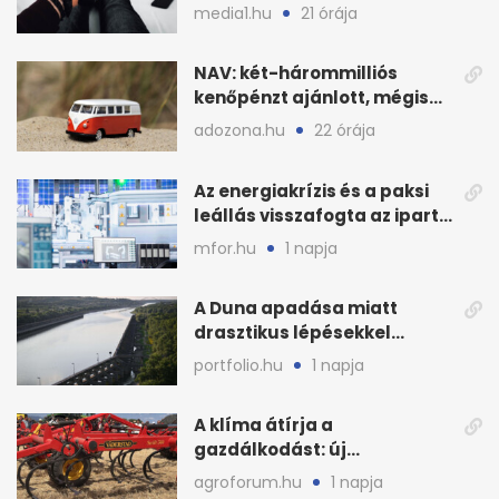
szabályok döntöttek
media1.hu
21 órája
NAV: két-hárommilliós
kenőpénzt ajánlott, mégis
lefoglalták a hamis árut
adozona.hu
22 órája
Az energiakrízis és a paksi
leállás visszafogta az ipart,
nyáron kisebb a kár
mfor.hu
1 napja
A Duna apadása miatt
drasztikus lépésekkel
védenék a cernavodăi
portfolio.hu
1 napja
atomerőművet
A klíma átírja a
gazdálkodást: új
megoldásokat keres a
agroforum.hu
1 napja
mezőgazdaság