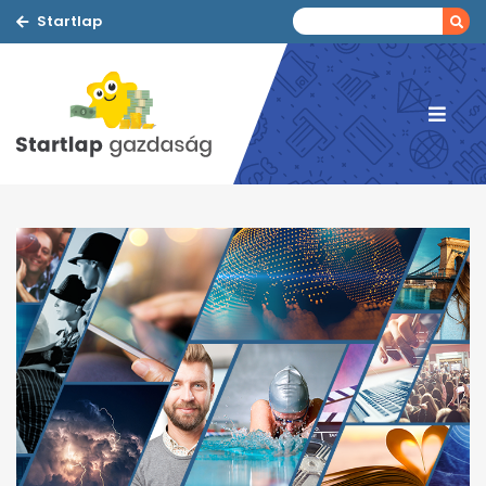
Startlap