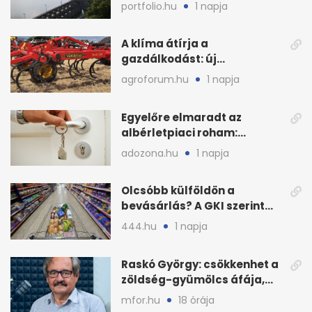
védenék a cernavodăi
portfolio.hu
1 napja
atomerőművet
A klíma átírja a
gazdálkodást: új
megoldásokat keres a
agroforum.hu
1 napja
mezőgazdaság
Egyelőre elmaradt az
albérletpiaci roham:
ennyibe kerülnek a kiadó
adozona.hu
1 napja
lakások
Olcsóbb külföldön a
bevásárlás? A GKI szerint
zárkózott a magyar árszint
444.hu
1 napja
Raskó György: csökkenhet a
zöldség-gyümölcs áfája,
bajban a kukorica
mfor.hu
18 órája