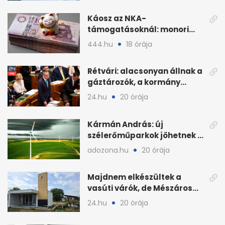
Káosz az NKA-
támogatásoknál: monori
civilek elszámolásai és
444.hu
18 órája
megbízásai
Rétvári: alacsonyan állnak a
gáztározók, a kormány
válságról válságra jut
24.hu
20 órája
Kármán András: új
szélerőműparkok jöhetnek a
kormányülés döntése
adozona.hu
20 órája
nyomán
Majdnem elkészültek a
vasúti várók, de Mészáros
bizalmasa leromboltatja
24.hu
20 órája