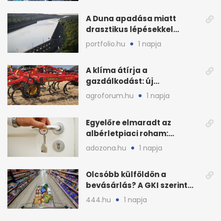
A Duna apadása miatt
drasztikus lépésekkel
védenék a cernavodăi
portfolio.hu
1 napja
atomerőművet
A klíma átírja a
gazdálkodást: új
megoldásokat keres a
agroforum.hu
1 napja
mezőgazdaság
Egyelőre elmaradt az
albérletpiaci roham:
ennyibe kerülnek a kiadó
adozona.hu
1 napja
lakások
Olcsóbb külföldön a
bevásárlás? A GKI szerint
zárkózott a magyar árszint
444.hu
1 napja