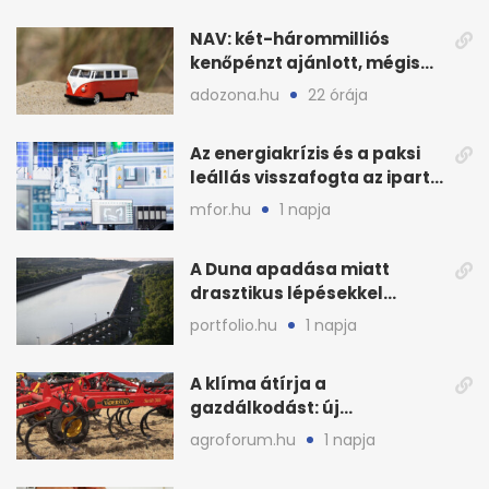
NAV: két-hárommilliós
kenőpénzt ajánlott, mégis
lefoglalták a hamis árut
adozona.hu
22 órája
Az energiakrízis és a paksi
leállás visszafogta az ipart,
nyáron kisebb a kár
mfor.hu
1 napja
A Duna apadása miatt
drasztikus lépésekkel
védenék a cernavodăi
portfolio.hu
1 napja
atomerőművet
A klíma átírja a
gazdálkodást: új
megoldásokat keres a
agroforum.hu
1 napja
mezőgazdaság