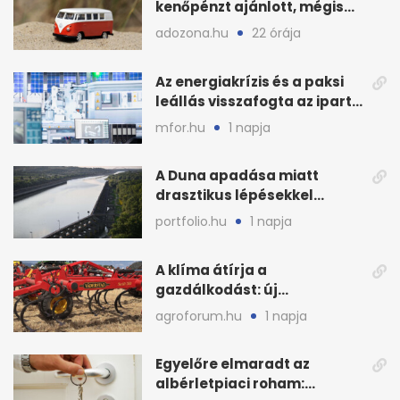
kenőpénzt ajánlott, mégis
lefoglalták a hamis árut
adozona.hu
22 órája
Az energiakrízis és a paksi
leállás visszafogta az ipart,
nyáron kisebb a kár
mfor.hu
1 napja
A Duna apadása miatt
drasztikus lépésekkel
védenék a cernavodăi
portfolio.hu
1 napja
atomerőművet
A klíma átírja a
gazdálkodást: új
megoldásokat keres a
agroforum.hu
1 napja
mezőgazdaság
Egyelőre elmaradt az
albérletpiaci roham: