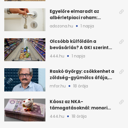
Egyelőre elmaradt az
albérletpiaci roham:
ennyibe kerülnek a kiadó
adozona.hu
1 napja
lakások
Olcsóbb külföldön a
bevásárlás? A GKI szerint
zárkózott a magyar árszint
444.hu
1 napja
Raskó György: csökkenhet a
zöldség-gyümölcs áfája,
bajban a kukorica
mfor.hu
18 órája
Káosz az NKA-
támogatásoknál: monori
civilek elszámolásai és
444.hu
18 órája
megbízásai