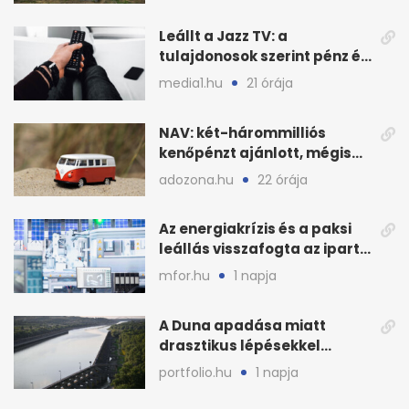
Leállt a Jazz TV: a
tulajdonosok szerint pénz és
szabályok döntöttek
media1.hu
21 órája
NAV: két-hárommilliós
kenőpénzt ajánlott, mégis
lefoglalták a hamis árut
adozona.hu
22 órája
Az energiakrízis és a paksi
leállás visszafogta az ipart,
nyáron kisebb a kár
mfor.hu
1 napja
A Duna apadása miatt
drasztikus lépésekkel
védenék a cernavodăi
portfolio.hu
1 napja
atomerőművet