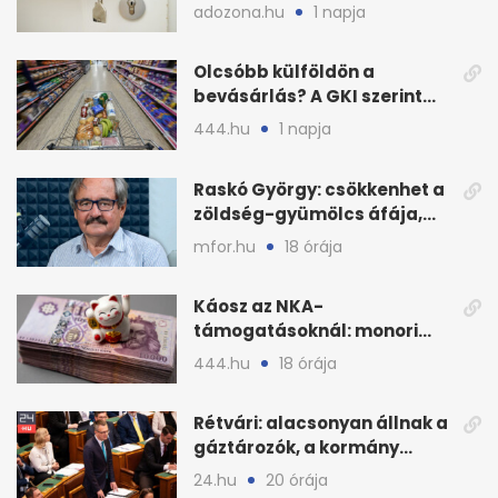
ennyibe kerülnek a kiadó
adozona.hu
1 napja
lakások
Olcsóbb külföldön a
bevásárlás? A GKI szerint
zárkózott a magyar árszint
444.hu
1 napja
Raskó György: csökkenhet a
zöldség-gyümölcs áfája,
bajban a kukorica
mfor.hu
18 órája
Káosz az NKA-
támogatásoknál: monori
civilek elszámolásai és
444.hu
18 órája
megbízásai
Rétvári: alacsonyan állnak a
gáztározók, a kormány
válságról válságra jut
24.hu
20 órája