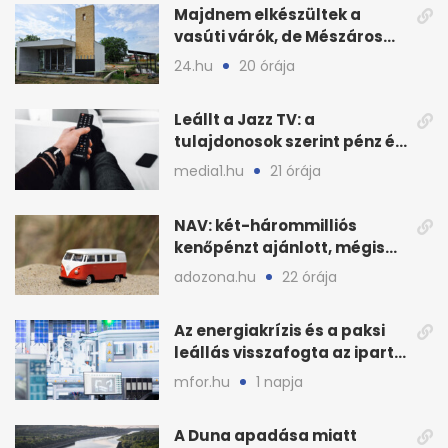
Majdnem elkészültek a
vasúti várók, de Mészáros
bizalmasa leromboltatja
24.hu
20 órája
Leállt a Jazz TV: a
tulajdonosok szerint pénz és
szabályok döntöttek
media1.hu
21 órája
NAV: két-hárommilliós
kenőpénzt ajánlott, mégis
lefoglalták a hamis árut
adozona.hu
22 órája
Az energiakrízis és a paksi
leállás visszafogta az ipart,
nyáron kisebb a kár
mfor.hu
1 napja
A Duna apadása miatt