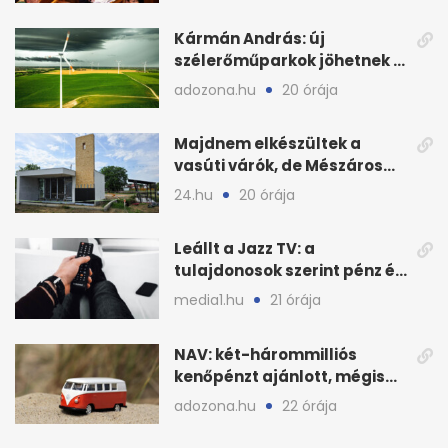
Kármán András: új
szélerőműparkok jöhetnek a
kormányülés döntése
adozona.hu
20 órája
nyomán
Majdnem elkészültek a
vasúti várók, de Mészáros
bizalmasa leromboltatja
24.hu
20 órája
Leállt a Jazz TV: a
tulajdonosok szerint pénz és
szabályok döntöttek
media1.hu
21 órája
NAV: két-hárommilliós
kenőpénzt ajánlott, mégis
lefoglalták a hamis árut
adozona.hu
22 órája