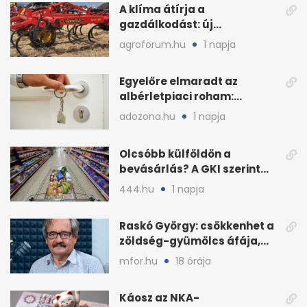
A klíma átírja a
gazdálkodást: új
megoldásokat keres a
agroforum.hu
1 napja
mezőgazdaság
Egyelőre elmaradt az
albérletpiaci roham:
ennyibe kerülnek a kiadó
adozona.hu
1 napja
lakások
Olcsóbb külföldön a
bevásárlás? A GKI szerint
zárkózott a magyar árszint
444.hu
1 napja
Raskó György: csökkenhet a
zöldség-gyümölcs áfája,
bajban a kukorica
mfor.hu
18 órája
Káosz az NKA-