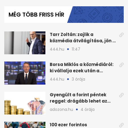
seconds
of
MÉG TÖBB FRISS HÍR
1
minute,
39
seconds
Tarr Zoltán: zajlik a
közmédia átvilágítása, jön a
nyilvános véleményezés
444.hu
11:47
Borsa Miklós a közmédiáról:
ki vállalja ezek után a
munkát?
444.hu
3 órája
Gyengült a forint péntek
reggel: drágább lehet az
euró és a dollár
adozona.hu
4 órája
100 ezer forintos