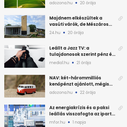
kormányülés döntése
adozona.hu
20 órája
nyomán
Majdnem elkészültek a
vasúti várók, de Mészáros
bizalmasa leromboltatja
24.hu
20 órája
Leállt a Jazz TV: a
tulajdonosok szerint pénz és
szabályok döntöttek
media1.hu
21 órája
NAV: két-hárommilliós
kenőpénzt ajánlott, mégis
lefoglalták a hamis árut
adozona.hu
22 órája
Az energiakrízis és a paksi
leállás visszafogta az ipart,
nyáron kisebb a kár
mfor.hu
1 napja