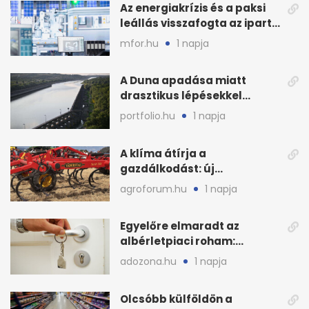
Az energiakrízis és a paksi
leállás visszafogta az ipart,
nyáron kisebb a kár
mfor.hu
1 napja
A Duna apadása miatt
drasztikus lépésekkel
védenék a cernavodăi
portfolio.hu
1 napja
atomerőművet
A klíma átírja a
gazdálkodást: új
megoldásokat keres a
agroforum.hu
1 napja
mezőgazdaság
Egyelőre elmaradt az
albérletpiaci roham:
ennyibe kerülnek a kiadó
adozona.hu
1 napja
lakások
Olcsóbb külföldön a