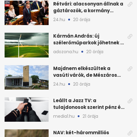
Rétvári: alacsonyan állnak a
gáztározók, a kormány
válságról válságra jut
24.hu
20 órája
Kármán András: új
szélerőműparkok jöhetnek a
kormányülés döntése
adozona.hu
20 órája
nyomán
Majdnem elkészültek a
vasúti várók, de Mészáros
bizalmasa leromboltatja
24.hu
20 órája
Leállt a Jazz TV: a
tulajdonosok szerint pénz és
szabályok döntöttek
media1.hu
21 órája
NAV: két-hárommilliós