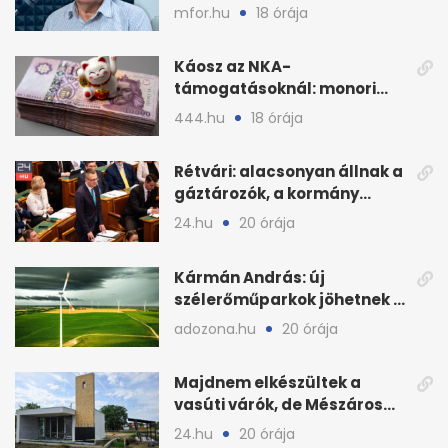
bajban a kukorica
mfor.hu
18 órája
Káosz az NKA-
támogatásoknál: monori
civilek elszámolásai és
444.hu
18 órája
megbízásai
Rétvári: alacsonyan állnak a
gáztározók, a kormány
válságról válságra jut
24.hu
20 órája
Kármán András: új
szélerőműparkok jöhetnek a
kormányülés döntése
adozona.hu
20 órája
nyomán
Majdnem elkészültek a
vasúti várók, de Mészáros
bizalmasa leromboltatja
24.hu
20 órája