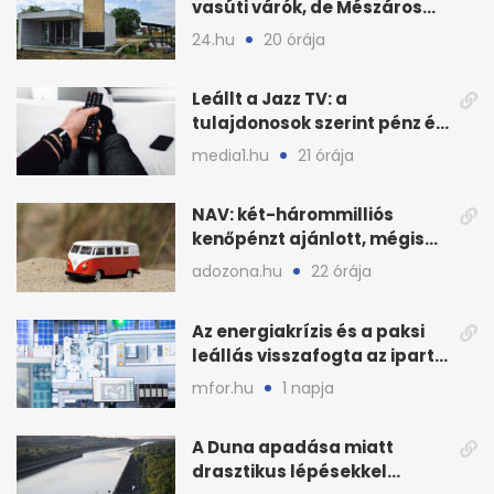
vasúti várók, de Mészáros
bizalmasa leromboltatja
24.hu
20 órája
Leállt a Jazz TV: a
tulajdonosok szerint pénz és
szabályok döntöttek
media1.hu
21 órája
NAV: két-hárommilliós
kenőpénzt ajánlott, mégis
lefoglalták a hamis árut
adozona.hu
22 órája
Az energiakrízis és a paksi
leállás visszafogta az ipart,
nyáron kisebb a kár
mfor.hu
1 napja
A Duna apadása miatt
drasztikus lépésekkel