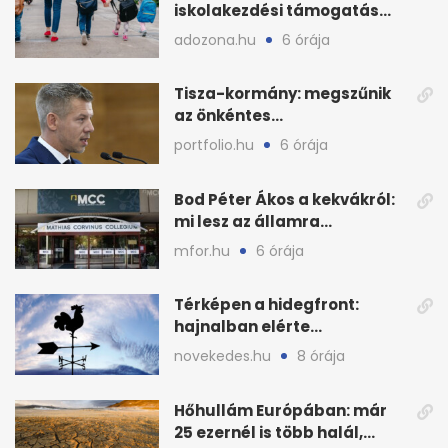
iskolakezdési támogatás
2026 őszén: adózás,
adozona.hu
6 órája
munkáltatói plusz
Tisza-kormány: megszűnik
az önkéntes
fogyasztáscsökkentés
portfolio.hu
6 órája
Bod Péter Ákos a kekvákról:
mi lesz az államra
visszaszálló vagyonnal?
mfor.hu
6 órája
Térképen a hidegfront:
hajnalban elérte
Magyarország határát
novekedes.hu
8 órája
Hőhullám Európában: már
25 ezernél is több halál,