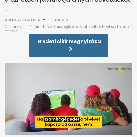
penzcentrum.hu
1 hónapja
Eredeti cikk megnyitása
0