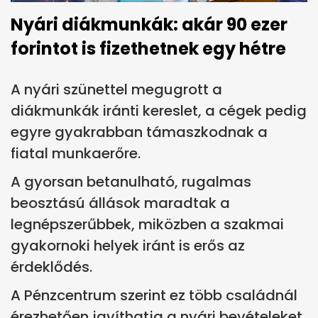
Nyári diákmunkák: akár 90 ezer
forintot is fizethetnek egy hétre
A nyári szünettel megugrott a
diákmunkák iránti kereslet, a cégek pedig
egyre gyakrabban támaszkodnak a
fiatal munkaerőre.
A gyorsan betanulható, rugalmas
beosztású állások maradtak a
legnépszerűbbek, miközben a szakmai
gyakornoki helyek iránt is erős az
érdeklődés.
A Pénzcentrum szerint ez több családnál
érezhetően javíthatja a nyári bevételeket.