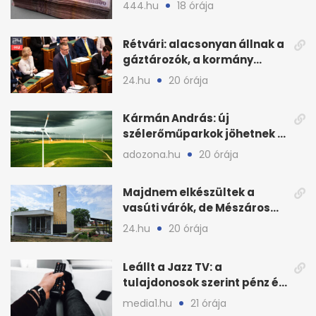
civilek elszámolásai és
444.hu
18 órája
megbízásai
Rétvári: alacsonyan állnak a
gáztározók, a kormány
válságról válságra jut
24.hu
20 órája
Kármán András: új
szélerőműparkok jöhetnek a
kormányülés döntése
adozona.hu
20 órája
nyomán
Majdnem elkészültek a
vasúti várók, de Mészáros
bizalmasa leromboltatja
24.hu
20 órája
Leállt a Jazz TV: a
tulajdonosok szerint pénz és
szabályok döntöttek
media1.hu
21 órája