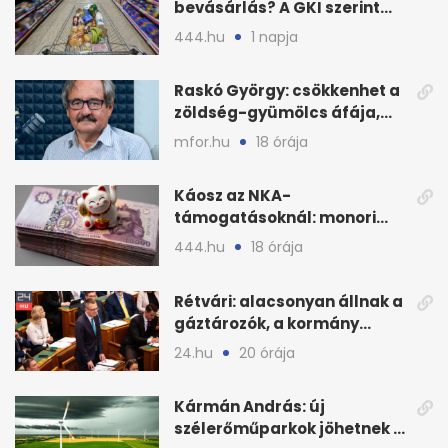
bevásárlás? A GKI szerint
zárkózott a magyar árszint
444.hu
1 napja
Raskó György: csökkenhet a
zöldség-gyümölcs áfája,
bajban a kukorica
mfor.hu
18 órája
Káosz az NKA-
támogatásoknál: monori
civilek elszámolásai és
444.hu
18 órája
megbízásai
Rétvári: alacsonyan állnak a
gáztározók, a kormány
válságról válságra jut
24.hu
20 órája
Kármán András: új
szélerőműparkok jöhetnek a