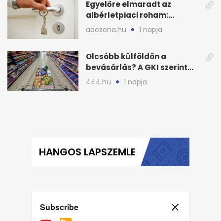
Egyelőre elmaradt az
albérletpiaci roham:
ennyibe kerülnek a kiadó
adozona.hu
1 napja
lakások
Olcsóbb külföldön a
bevásárlás? A GKI szerint
zárkózott a magyar árszint
444.hu
1 napja
HANGOS LAPSZEMLE