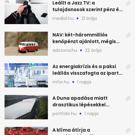
Leállt a Jazz TV: a
tulajdonosok szerint pénz és
szabályok döntöttek
media1.hu
21 órája
NAV: két-hárommilliós
kenőpénzt ajánlott, mégis
lefoglalták a hamis árut
adozona.hu
22 órája
Az energiakrízis és a paksi
leállás visszafogta az ipart,
nyáron kisebb a kár
mfor.hu
1 napja
A Duna apadása miatt
drasztikus lépésekkel
védenék a cernavodăi
portfolio.hu
1 napja
atomerőművet
A klíma átírja a