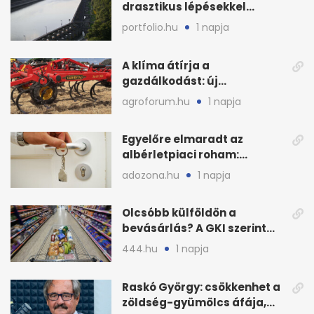
drasztikus lépésekkel
védenék a cernavodăi
portfolio.hu
1 napja
atomerőművet
A klíma átírja a
gazdálkodást: új
megoldásokat keres a
agroforum.hu
1 napja
mezőgazdaság
Egyelőre elmaradt az
albérletpiaci roham:
ennyibe kerülnek a kiadó
adozona.hu
1 napja
lakások
Olcsóbb külföldön a
bevásárlás? A GKI szerint
zárkózott a magyar árszint
444.hu
1 napja
Raskó György: csökkenhet a
zöldség-gyümölcs áfája,