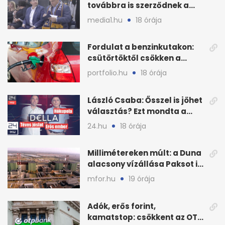
továbbra is szerződnek a
közmédiával
media1.hu
18 órája
Fordulat a benzinkutakon:
csütörtöktől csökken a
benzin nagykerára
portfolio.hu
18 órája
László Csaba: Ősszel is jöhet
választás? Ezt mondta a
Dellában
24.hu
18 órája
Millimétereken múlt: a Duna
alacsony vízállása Paksot is
veszélyeztette
mfor.hu
19 órája
Adók, erős forint,
kamatstop: csökkent az OTP