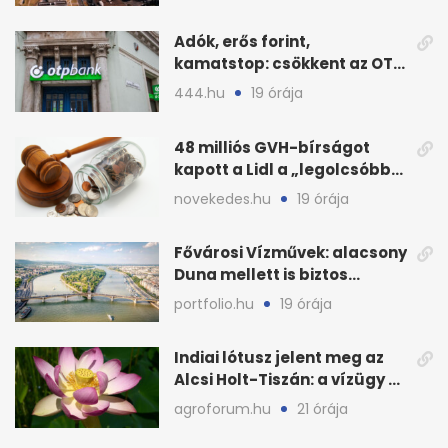
Adók, erős forint,
kamatstop: csökkent az OTP
eredménye
444.hu
19 órája
48 milliós GVH-bírságot
kapott a Lidl a „legolcsóbb”
állítás miatt
novekedes.hu
19 órája
Fővárosi Vízművek: alacsony
Duna mellett is biztos
Budapest ivóvize
portfolio.hu
19 órája
Indiai lótusz jelent meg az
Alcsi Holt-Tiszán: a vízügy a
stégtulajdonosokat kéri
agroforum.hu
21 órája