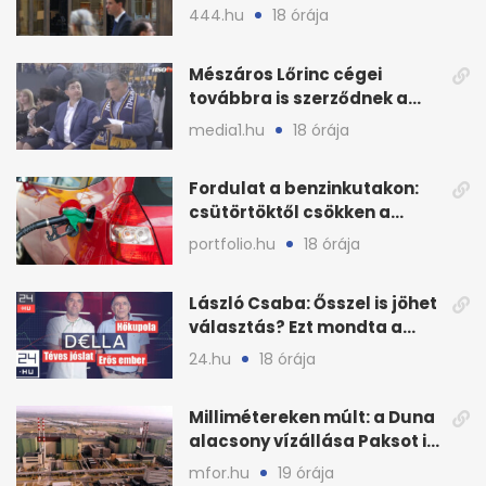
az első félévben
444.hu
18 órája
Mészáros Lőrinc cégei
továbbra is szerződnek a
közmédiával
media1.hu
18 órája
Fordulat a benzinkutakon:
csütörtöktől csökken a
benzin nagykerára
portfolio.hu
18 órája
László Csaba: Ősszel is jöhet
választás? Ezt mondta a
Dellában
24.hu
18 órája
Millimétereken múlt: a Duna
alacsony vízállása Paksot is
veszélyeztette
mfor.hu
19 órája