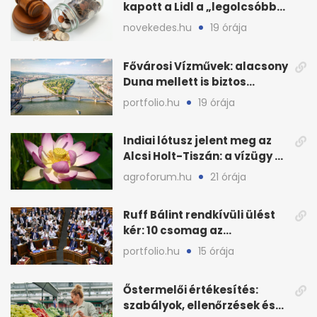
kapott a Lidl a „legolcsóbb”
állítás miatt
novekedes.hu
19 órája
Fővárosi Vízművek: alacsony
Duna mellett is biztos
Budapest ivóvize
portfolio.hu
19 órája
Indiai lótusz jelent meg az
Alcsi Holt-Tiszán: a vízügy a
stégtulajdonosokat kéri
agroforum.hu
21 órája
Ruff Bálint rendkívüli ülést
kér: 10 csomag az
Országgyűlés előtt
portfolio.hu
15 órája
Őstermelői értékesítés:
szabályok, ellenőrzések és