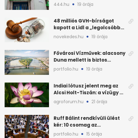
eredménye
444.hu
19 órája
48 milliós GVH-bírságot
kapott a Lidl a „legolcsóbb”
állítás miatt
novekedes.hu
19 órája
Fővárosi Vízművek: alacsony
Duna mellett is biztos
Budapest ivóvize
portfolio.hu
19 órája
Indiai lótusz jelent meg az
Alcsi Holt-Tiszán: a vízügy a
stégtulajdonosokat kéri
agroforum.hu
21 órája
Ruff Bálint rendkívüli ülést
kér: 10 csomag az
Országgyűlés előtt
portfolio.hu
15 órája