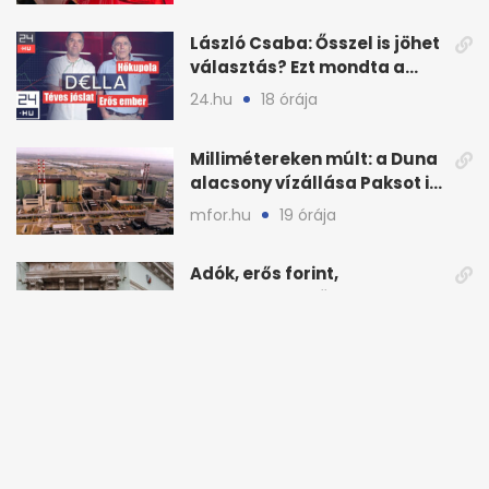
László Csaba: Ősszel is jöhet
választás? Ezt mondta a
Dellában
24.hu
18 órája
Millimétereken múlt: a Duna
alacsony vízállása Paksot is
veszélyeztette
mfor.hu
19 órája
Adók, erős forint,
kamatstop: csökkent az OTP
eredménye
444.hu
19 órája
48 milliós GVH-bírságot
kapott a Lidl a „legolcsóbb”
állítás miatt
novekedes.hu
19 órája