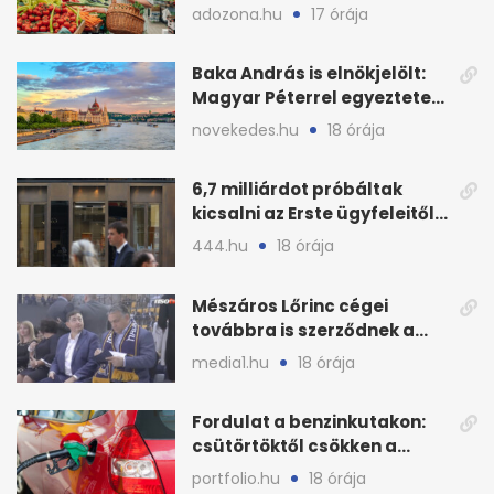
bírságok a nyáron
adozona.hu
17 órája
Baka András is elnökjelölt:
Magyar Péterrel egyeztetett
a Tisza Pártban
novekedes.hu
18 órája
6,7 milliárdot próbáltak
kicsalni az Erste ügyfeleitől
az első félévben
444.hu
18 órája
Mészáros Lőrinc cégei
továbbra is szerződnek a
közmédiával
media1.hu
18 órája
Fordulat a benzinkutakon:
csütörtöktől csökken a
benzin nagykerára
portfolio.hu
18 órája