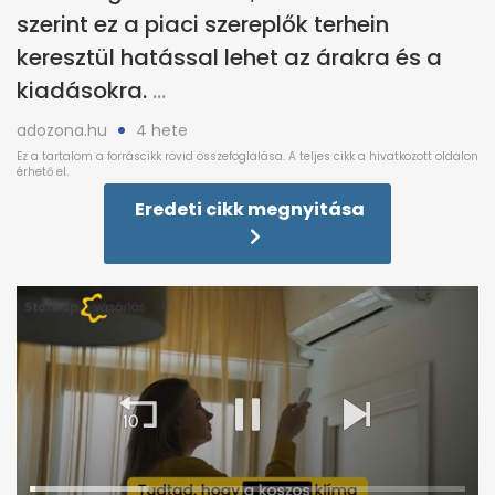
szerint ez a piaci szereplők terhein
keresztül hatással lehet az árakra és a
kiadásokra.
adozona.hu
4 hete
Eredeti cikk megnyitása