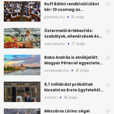
Ruff Bálint rendkívüli ülést
kér: 10 csomag az
Országgyűlés előtt
portfolio.hu
15 órája
Őstermelői értékesítés:
szabályok, ellenőrzések és
bírságok a nyáron
adozona.hu
17 órája
Baka András is elnökjelölt:
Magyar Péterrel egyeztetett
a Tisza Pártban
novekedes.hu
18 órája
6,7 milliárdot próbáltak
kicsalni az Erste ügyfeleitől
az első félévben
444.hu
18 órája
Mészáros Lőrinc cégei