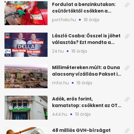
Fordulat a benzinkutakon:
csütörtöktől csökken a
benzin nagykerára
portfolio.hu
18 órája
László Csaba: Ősszel is jöhet
választás? Ezt mondta a
Dellában
24.hu
18 órája
Millimétereken múlt: a Duna
alacsony vízállása Paksot is
veszélyeztette
mfor.hu
19 órája
Adók, erős forint,
kamatstop: csökkent az OTP
eredménye
444.hu
19 órája
48 milliós GVH-bírságot