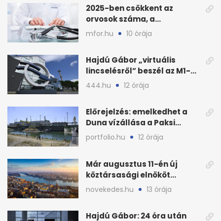
2025-ben csökkent az
orvosok száma, a
háziorvosokra még több
mfor.hu
10 órája
teher jut
Hajdú Gábor „virtuális
lincselésről” beszél az M1-
ből kirúgása után
444.hu
12 órája
Előrejelzés: emelkedhet a
Duna vízállása a Paksi
Atomerőműnél
portfolio.hu
12 órája
Már augusztus 11-én új
köztársasági elnököt
választhat az Országgyűlés
novekedes.hu
13 órája
Hajdú Gábor: 24 óra után