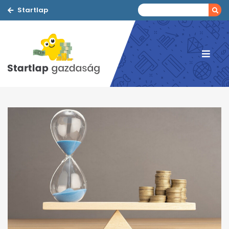
Startlap