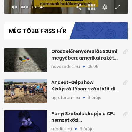
00:02
01:42
0
seconds
of
MÉG TÖBB FRISS HÍR
1
minute,
42
seconds
Orosz előrenyomulás Szumi
megyében: amerikai rakéták
is zsákmányként
novekedes.hu
05:05
Andest-Gépshow
Kisújszálláson: szántóföldi
bemutató 2026. augusztus
agroforum.hu
6 órája
12-én
Panyi Szabolcs kapja a CPJ
nemzetközi
sajtószabadság-díját
media1.hu
9 órája