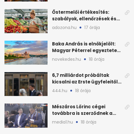
Őstermelői értékesítés:
szabályok, ellenőrzések és
bírságok a nyáron
adozona.hu
17 órája
Baka András is elnökjelölt:
Magyar Péterrel egyeztetett
a Tisza Pártban
novekedes.hu
18 órája
6,7 milliárdot próbáltak
kicsalni az Erste ügyfeleitől
az első félévben
444.hu
18 órája
Mészáros Lőrinc cégei
továbbra is szerződnek a
közmédiával
media1.hu
18 órája