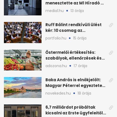
menesztette az M1 Híradó a
főszerkesztőt
media1.hu
13 órája
Ruff Bálint rendkívüli ülést
kér: 10 csomag az
Országgyűlés előtt
portfolio.hu
15 órája
Őstermelői értékesítés:
szabályok, ellenőrzések és
bírságok a nyáron
adozona.hu
17 órája
Baka András is elnökjelölt:
Magyar Péterrel egyeztetett
a Tisza Pártban
novekedes.hu
18 órája
6,7 milliárdot próbáltak
kicsalni az Erste ügyfeleitől