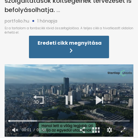
szolgáltatások költségeinek tervezését is
befolyásolhatja.
portfolio.hu
1 hónapja
Eredeti cikk megnyitása
00:02
01:58