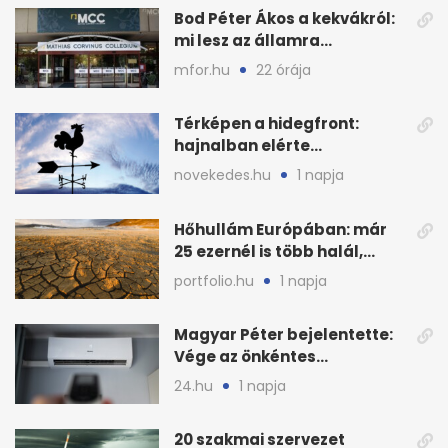
Bod Péter Ákos a kekvákról:
mi lesz az államra
visszaszálló vagyonnal?
mfor.hu
22 órája
Térképen a hidegfront:
hajnalban elérte
Magyarország határát
novekedes.hu
1 napja
Hőhullám Európában: már
25 ezernél is több halál,
folytatódhat
portfolio.hu
1 napja
Magyar Péter bejelentette:
Vége az önkéntes
fogyasztáscsökkentésnek
24.hu
1 napja
20 szakmai szervezet