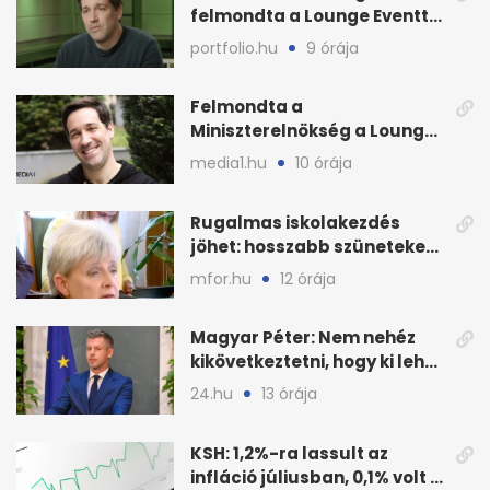
felmondta a Lounge Eventtel
kötött szerződést
portfolio.hu
9 órája
Felmondta a
Miniszterelnökség a Lounge
Event keretszerződését
media1.hu
10 órája
Rugalmas iskolakezdés
jöhet: hosszabb szüneteket
javasolnak szeptembertől
mfor.hu
12 órája
Magyar Péter: Nem nehéz
kikövetkeztetni, hogy ki lehet
a három jelölt
24.hu
13 órája
KSH: 1,2%-ra lassult az
infláció júliusban, 0,1% volt a