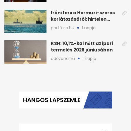
összeomlásáról
Iráni terv a Hormuzi-szoros
korlátozásáról: hirtelen
megugrott az olajár
portfolio.hu
1 napja
KSH: 10,1%-kal nőtt az ipari
termelés 2026 júniusában
adozona.hu
1 napja
HANGOS LAPSZEMLE