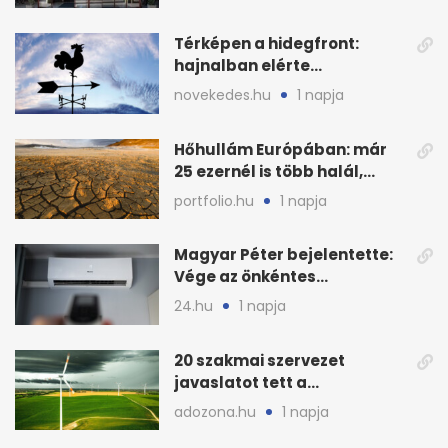
Térképen a hidegfront:
hajnalban elérte
Magyarország határát
novekedes.hu
1 napja
Hőhullám Európában: már
25 ezernél is több halál,
folytatódhat
portfolio.hu
1 napja
Magyar Péter bejelentette:
Vége az önkéntes
fogyasztáscsökkentésnek
24.hu
1 napja
20 szakmai szervezet
javaslatot tett a
fenntartható szélenergia-
adozona.hu
1 napja
bővítésre