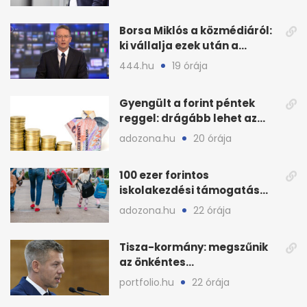
Borsa Miklós a közmédiáról:
ki vállalja ezek után a
munkát?
444.hu
19 órája
Gyengült a forint péntek
reggel: drágább lehet az
euró és a dollár
adozona.hu
20 órája
100 ezer forintos
iskolakezdési támogatás
2026 őszén: adózás,
adozona.hu
22 órája
munkáltatói plusz
Tisza-kormány: megszűnik
az önkéntes
fogyasztáscsökkentés
portfolio.hu
22 órája