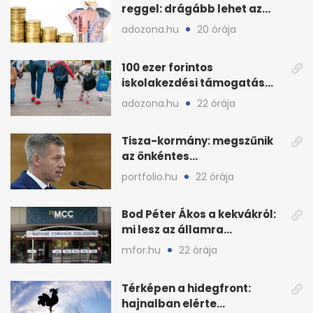
reggel: drágább lehet az
euró és a dollár
adozona.hu
20 órája
100 ezer forintos
iskolakezdési támogatás
2026 őszén: adózás,
adozona.hu
22 órája
munkáltatói plusz
Tisza-kormány: megszűnik
az önkéntes
fogyasztáscsökkentés
portfolio.hu
22 órája
Bod Péter Ákos a kekvákról:
mi lesz az államra
visszaszálló vagyonnal?
mfor.hu
22 órája
Térképen a hidegfront:
hajnalban elérte