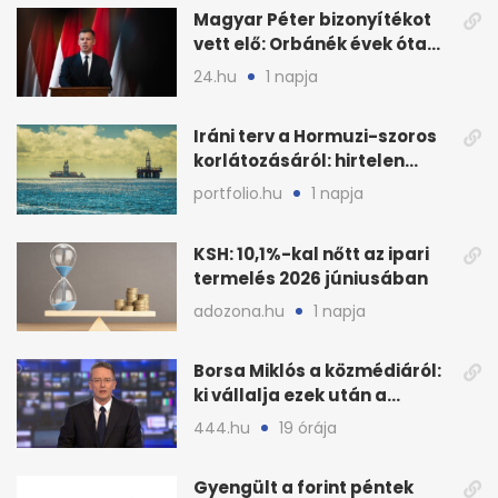
Magyar Péter bizonyítékot
vett elő: Orbánék évek óta
tudtak az energiarendszer
24.hu
1 napja
összeomlásáról
Iráni terv a Hormuzi-szoros
korlátozásáról: hirtelen
megugrott az olajár
portfolio.hu
1 napja
KSH: 10,1%-kal nőtt az ipari
termelés 2026 júniusában
adozona.hu
1 napja
Borsa Miklós a közmédiáról:
ki vállalja ezek után a
munkát?
444.hu
19 órája
Gyengült a forint péntek