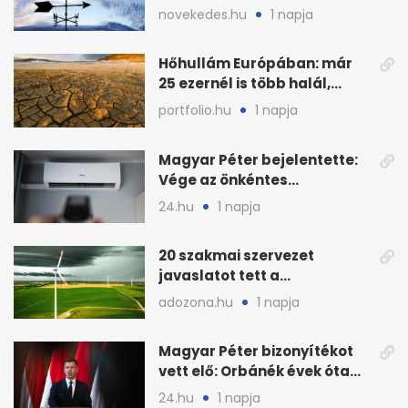
Magyarország határát
novekedes.hu
1 napja
Hőhullám Európában: már
25 ezernél is több halál,
folytatódhat
portfolio.hu
1 napja
Magyar Péter bejelentette:
Vége az önkéntes
fogyasztáscsökkentésnek
24.hu
1 napja
20 szakmai szervezet
javaslatot tett a
fenntartható szélenergia-
adozona.hu
1 napja
bővítésre
Magyar Péter bizonyítékot
vett elő: Orbánék évek óta
tudtak az energiarendszer
24.hu
1 napja