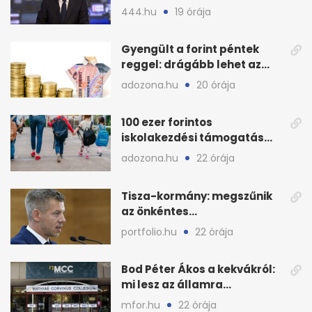
munkát?
444.hu
19 órája
Gyengült a forint péntek
reggel: drágább lehet az
euró és a dollár
adozona.hu
20 órája
100 ezer forintos
iskolakezdési támogatás
2026 őszén: adózás,
adozona.hu
22 órája
munkáltatói plusz
Tisza-kormány: megszűnik
az önkéntes
fogyasztáscsökkentés
portfolio.hu
22 órája
Bod Péter Ákos a kekvákról:
mi lesz az államra
visszaszálló vagyonnal?
mfor.hu
22 órája