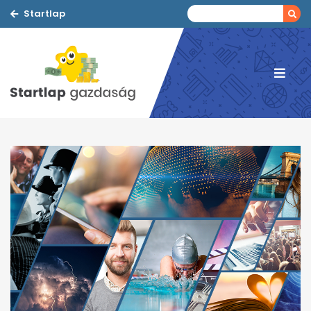
Startlap