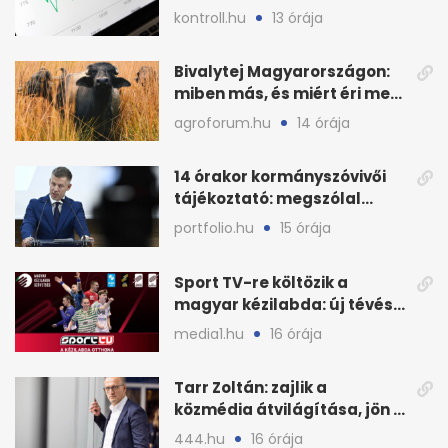
havi áresés
kontroll.hu
13 órája
Bivalytej Magyarországon:
miben más, és miért éri meg
feldolgozni?
agroforum.hu
14 órája
14 órakor kormányszóvivői
tájékoztató: megszólal
Magyar Péter is
portfolio.hu
15 órája
Sport TV-re költözik a
magyar kézilabda: új tévés
megállapodás
media1.hu
16 órája
Tarr Zoltán: zajlik a
közmédia átvilágítása, jön a
nyilvános véleményezés
444.hu
16 órája