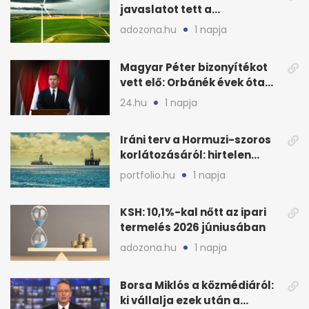
javaslatot tett a
fenntartható szélenergia-
adozona.hu
1 napja
bővítésre
Magyar Péter bizonyítékot
vett elő: Orbánék évek óta
tudtak az energiarendszer
24.hu
1 napja
összeomlásáról
Iráni terv a Hormuzi-szoros
korlátozásáról: hirtelen
megugrott az olajár
portfolio.hu
1 napja
KSH: 10,1%-kal nőtt az ipari
termelés 2026 júniusában
adozona.hu
1 napja
Borsa Miklós a közmédiáról:
ki vállalja ezek után a