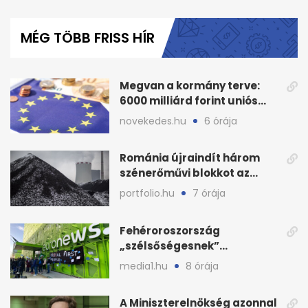
0
seconds
of
MÉG TÖBB FRISS HÍR
1
minute,
58
seconds
Megvan a kormány terve:
6000 milliárd forint uniós
pénz sorsa
novekedes.hu
6 órája
Románia újraindít három
szénerőművi blokkot az
áramellátás stabilizálására
portfolio.hu
7 órája
Fehéroroszország
„szélsőségesnek”
minősítette az Euronews
media1.hu
8 órája
weboldalát
A Miniszterelnökség azonnal