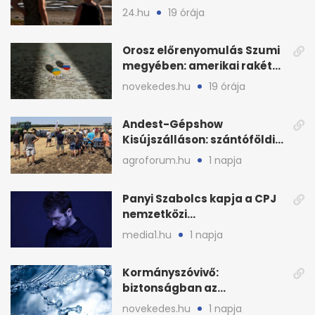
baj
24.hu
19 órája
Orosz előrenyomulás Szumi
megyében: amerikai rakéták
is zsákmányként
novekedes.hu
19 órája
Andest-Gépshow
Kisújszálláson: szántóföldi
bemutató 2026. augusztus
agroforum.hu
1 napja
12-én
Panyi Szabolcs kapja a CPJ
nemzetközi
sajtószabadság-díját
media1.hu
1 napja
Kormányszóvivő:
biztonságban az
ivóvízkészlet, nincs
novekedes.hu
1 napja