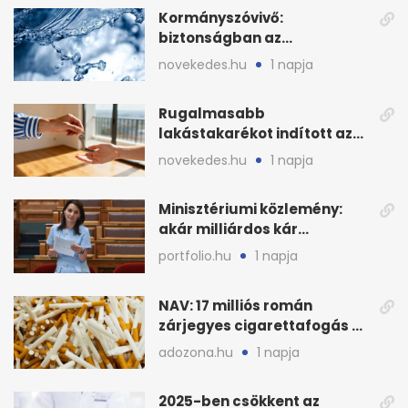
Kormányszóvivő:
biztonságban az
ivóvízkészlet, nincs
novekedes.hu
1 napja
stratégiai vízhiány
Rugalmasabb
lakástakarékot indított az
OTP: két köztes kilépéssel
novekedes.hu
1 napja
Minisztériumi közlemény:
akár milliárdos kár
fenyegette Budapest fáit
portfolio.hu
1 napja
NAV: 17 milliós román
zárjegyes cigarettafogás az
M1-esen
adozona.hu
1 napja
2025-ben csökkent az