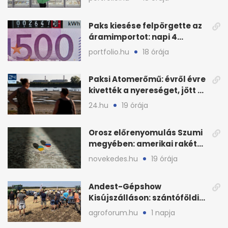
Paks kiesése felpörgette az
áramimportot: napi 4
milliárd forintos számla
portfolio.hu
18 órája
Paksi Atomerőmű: évről évre
kivették a nyereséget, jött a
baj
24.hu
19 órája
Orosz előrenyomulás Szumi
megyében: amerikai rakéták
is zsákmányként
novekedes.hu
19 órája
Andest-Gépshow
Kisújszálláson: szántóföldi
bemutató 2026. augusztus
agroforum.hu
1 napja
12-én