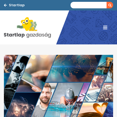
Startlap