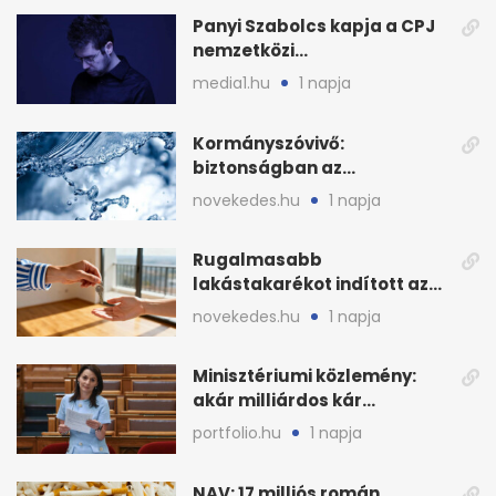
Panyi Szabolcs kapja a CPJ
nemzetközi
sajtószabadság-díját
media1.hu
1 napja
Kormányszóvivő:
biztonságban az
ivóvízkészlet, nincs
novekedes.hu
1 napja
stratégiai vízhiány
Rugalmasabb
lakástakarékot indított az
OTP: két köztes kilépéssel
novekedes.hu
1 napja
Minisztériumi közlemény:
akár milliárdos kár
fenyegette Budapest fáit
portfolio.hu
1 napja
NAV: 17 milliós román