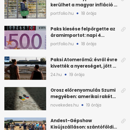
kerülhet a magyar infláció a
KSH új adata szerint
portfolio.hu
18 órája
Paks kiesése felpörgette az
áramimportot: napi 4
milliárd forintos számla
portfolio.hu
18 órája
Paksi Atomerőmű: évről évre
kivették a nyereséget, jött a
baj
24.hu
19 órája
Orosz előrenyomulás Szumi
megyében: amerikai rakéták
is zsákmányként
novekedes.hu
19 órája
Andest-Gépshow
Kisújszálláson: szántóföldi