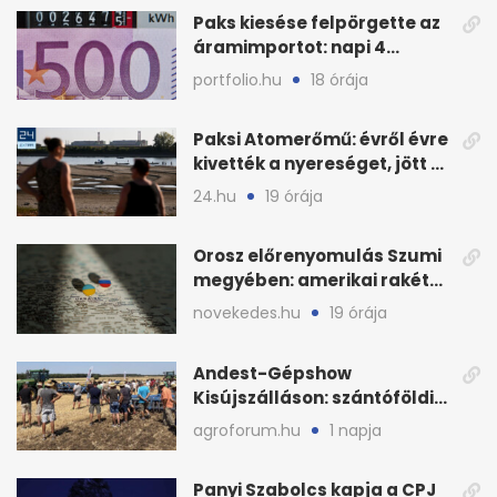
Paks kiesése felpörgette az
áramimportot: napi 4
milliárd forintos számla
portfolio.hu
18 órája
Paksi Atomerőmű: évről évre
kivették a nyereséget, jött a
baj
24.hu
19 órája
Orosz előrenyomulás Szumi
megyében: amerikai rakéták
is zsákmányként
novekedes.hu
19 órája
Andest-Gépshow
Kisújszálláson: szántóföldi
bemutató 2026. augusztus
agroforum.hu
1 napja
12-én
Panyi Szabolcs kapja a CPJ