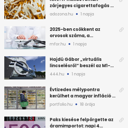
zárjegyes cigarettafogás az
M1-esen
adozona.hu
1 napja
2025-ben csökkent az
orvosok száma, a
háziorvosokra még több
mfor.hu
1 napja
teher jut
Hajdú Gábor „virtuális
lincselésről” beszél az M1-
ből kirúgása után
444.hu
1 napja
Évtizedes mélypontra
kerülhet a magyar infláció a
KSH új adata szerint
portfolio.hu
18 órája
Paks kiesése felpörgette az
áramimportot: napi 4