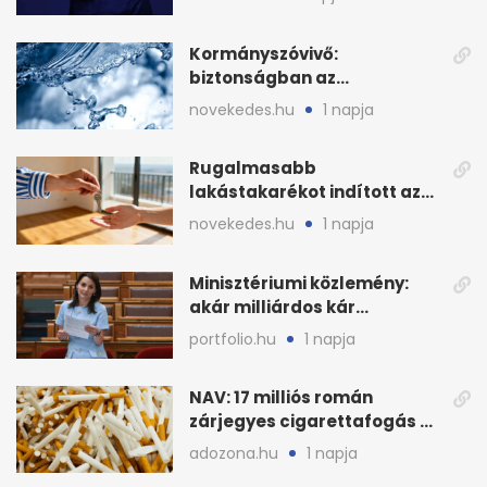
Kormányszóvivő:
biztonságban az
ivóvízkészlet, nincs
novekedes.hu
1 napja
stratégiai vízhiány
Rugalmasabb
lakástakarékot indított az
OTP: két köztes kilépéssel
novekedes.hu
1 napja
Minisztériumi közlemény:
akár milliárdos kár
fenyegette Budapest fáit
portfolio.hu
1 napja
NAV: 17 milliós román
zárjegyes cigarettafogás az
M1-esen
adozona.hu
1 napja