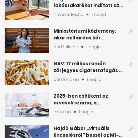
lakástakarékot indított az
OTP: két köztes kilépéssel
novekedes.hu
1 napja
Minisztériumi közlemény:
akár milliárdos kár
fenyegette Budapest fáit
portfolio.hu
1 napja
NAV: 17 milliós román
zárjegyes cigarettafogás az
M1-esen
adozona.hu
1 napja
2025-ben csökkent az
orvosok száma, a
háziorvosokra még több
mfor.hu
1 napja
teher jut
Hajdú Gábor „virtuális
lincselésről” beszél az M1-