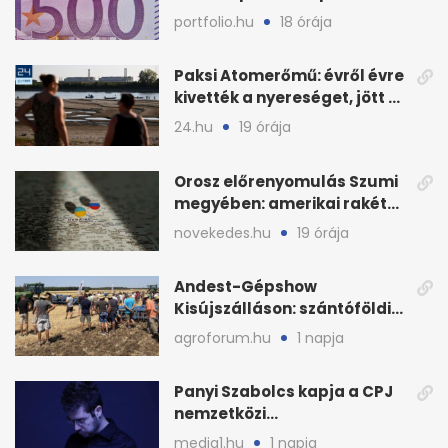
milliárd forintos számla
portfolio.hu
18 órája
Paksi Atomerőmű: évről évre
kivették a nyereséget, jött a
baj
24.hu
19 órája
Orosz előrenyomulás Szumi
megyében: amerikai rakéták
is zsákmányként
novekedes.hu
19 órája
Andest-Gépshow
Kisújszálláson: szántóföldi
bemutató 2026. augusztus
agroforum.hu
1 napja
12-én
Panyi Szabolcs kapja a CPJ
nemzetközi
sajtószabadság-díját
media1.hu
1 napja