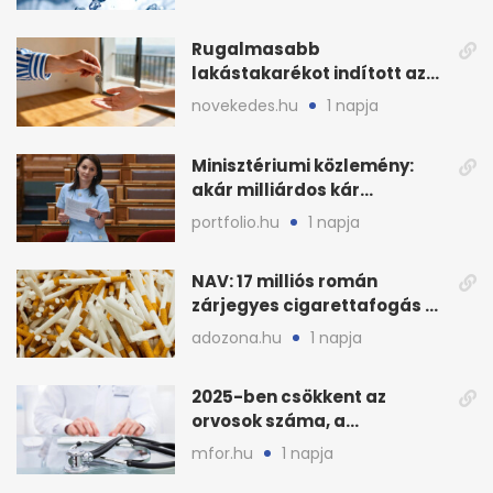
stratégiai vízhiány
Rugalmasabb
lakástakarékot indított az
OTP: két köztes kilépéssel
novekedes.hu
1 napja
Minisztériumi közlemény:
akár milliárdos kár
fenyegette Budapest fáit
portfolio.hu
1 napja
NAV: 17 milliós román
zárjegyes cigarettafogás az
M1-esen
adozona.hu
1 napja
2025-ben csökkent az
orvosok száma, a
háziorvosokra még több
mfor.hu
1 napja
teher jut