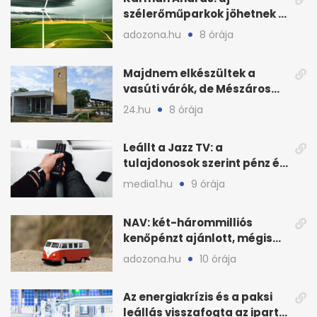
szélerőműparkok jöhetnek a
kormányülés döntése
adozona.hu
8 órája
nyomán
Majdnem elkészültek a
vasúti várók, de Mészáros
bizalmasa leromboltatja
24.hu
8 órája
Leállt a Jazz TV: a
tulajdonosok szerint pénz és
szabályok döntöttek
media1.hu
9 órája
NAV: két-hárommilliós
kenőpénzt ajánlott, mégis
lefoglalták a hamis árut
adozona.hu
10 órája
Az energiakrízis és a paksi
leállás visszafogta az ipart,