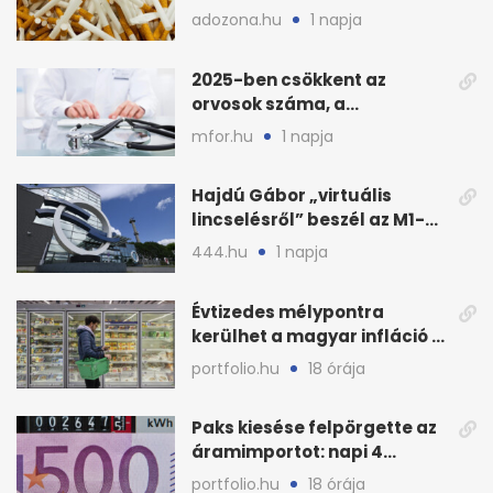
M1-esen
adozona.hu
1 napja
2025-ben csökkent az
orvosok száma, a
háziorvosokra még több
mfor.hu
1 napja
teher jut
Hajdú Gábor „virtuális
lincselésről” beszél az M1-
ből kirúgása után
444.hu
1 napja
Évtizedes mélypontra
kerülhet a magyar infláció a
KSH új adata szerint
portfolio.hu
18 órája
Paks kiesése felpörgette az
áramimportot: napi 4
milliárd forintos számla
portfolio.hu
18 órája