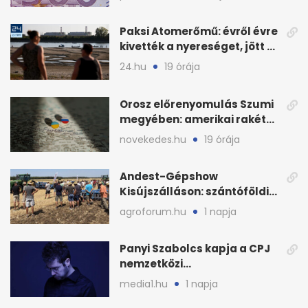
Paksi Atomerőmű: évről évre
kivették a nyereséget, jött a
baj
24.hu
19 órája
Orosz előrenyomulás Szumi
megyében: amerikai rakéták
is zsákmányként
novekedes.hu
19 órája
Andest-Gépshow
Kisújszálláson: szántóföldi
bemutató 2026. augusztus
agroforum.hu
1 napja
12-én
Panyi Szabolcs kapja a CPJ
nemzetközi
sajtószabadság-díját
media1.hu
1 napja