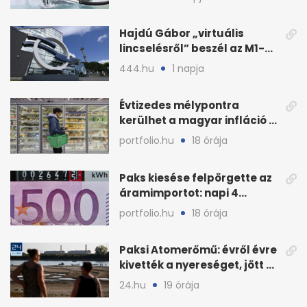
teher jut
Hajdú Gábor „virtuális
lincselésről” beszél az M1-
ből kirúgása után
444.hu
1 napja
Évtizedes mélypontra
kerülhet a magyar infláció a
KSH új adata szerint
portfolio.hu
18 órája
Paks kiesése felpörgette az
áramimportot: napi 4
milliárd forintos számla
portfolio.hu
18 órája
Paksi Atomerőmű: évről évre
kivették a nyereséget, jött a
baj
24.hu
19 órája