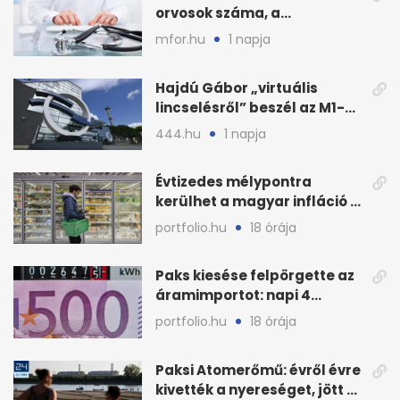
orvosok száma, a
háziorvosokra még több
mfor.hu
1 napja
teher jut
Hajdú Gábor „virtuális
lincselésről” beszél az M1-
ből kirúgása után
444.hu
1 napja
Évtizedes mélypontra
kerülhet a magyar infláció a
KSH új adata szerint
portfolio.hu
18 órája
Paks kiesése felpörgette az
áramimportot: napi 4
milliárd forintos számla
portfolio.hu
18 órája
Paksi Atomerőmű: évről évre
kivették a nyereséget, jött a