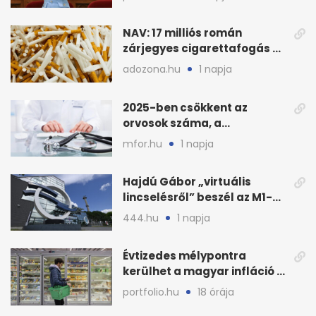
NAV: 17 milliós román
zárjegyes cigarettafogás az
M1-esen
adozona.hu
1 napja
2025-ben csökkent az
orvosok száma, a
háziorvosokra még több
mfor.hu
1 napja
teher jut
Hajdú Gábor „virtuális
lincselésről” beszél az M1-
ből kirúgása után
444.hu
1 napja
Évtizedes mélypontra
kerülhet a magyar infláció a
KSH új adata szerint
portfolio.hu
18 órája