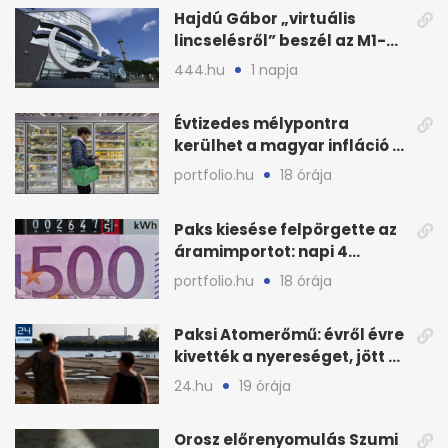
Hajdú Gábor „virtuális
lincselésről” beszél az M1-
ből kirúgása után
444.hu
1 napja
Évtizedes mélypontra
kerülhet a magyar infláció a
KSH új adata szerint
portfolio.hu
18 órája
Paks kiesése felpörgette az
áramimportot: napi 4
milliárd forintos számla
portfolio.hu
18 órája
Paksi Atomerőmű: évről évre
kivették a nyereséget, jött a
baj
24.hu
19 órája
Orosz előrenyomulás Szumi