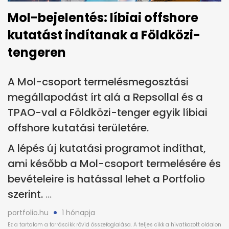
Mol-bejelentés: líbiai offshore
kutatást indítanak a Földközi-
tengeren
A Mol-csoport termelésmegosztási
megállapodást írt alá a Repsollal és a
TPAO-val a Földközi-tenger egyik líbiai
offshore kutatási területére.
A lépés új kutatási programot indíthat,
ami később a Mol-csoport termelésére és
bevételeire is hatással lehet a Portfolio
szerint.
portfolio.hu
1 hónapja