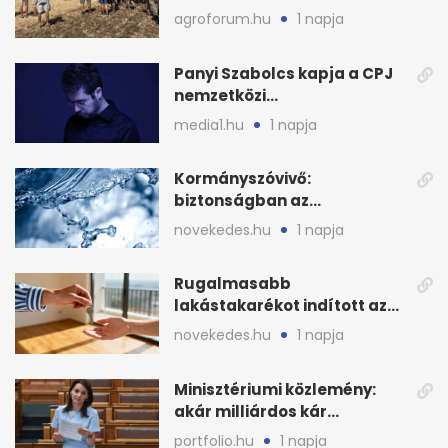
bemutató 2026. augusztus
agroforum.hu
1 napja
12-én
Panyi Szabolcs kapja a CPJ
nemzetközi
sajtószabadság-díját
media1.hu
1 napja
Kormányszóvivő:
biztonságban az
ivóvízkészlet, nincs
novekedes.hu
1 napja
stratégiai vízhiány
Rugalmasabb
lakástakarékot indított az
OTP: két köztes kilépéssel
novekedes.hu
1 napja
Minisztériumi közlemény:
akár milliárdos kár
fenyegette Budapest fáit
portfolio.hu
1 napja