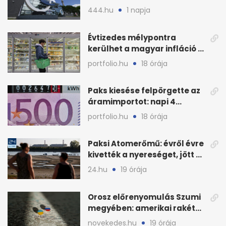
ből kirúgása után
444.hu
1 napja
Évtizedes mélypontra
kerülhet a magyar infláció a
KSH új adata szerint
portfolio.hu
18 órája
Paks kiesése felpörgette az
áramimportot: napi 4
milliárd forintos számla
portfolio.hu
18 órája
Paksi Atomerőmű: évről évre
kivették a nyereséget, jött a
baj
24.hu
19 órája
Orosz előrenyomulás Szumi
megyében: amerikai rakéták
is zsákmányként
novekedes.hu
19 órája