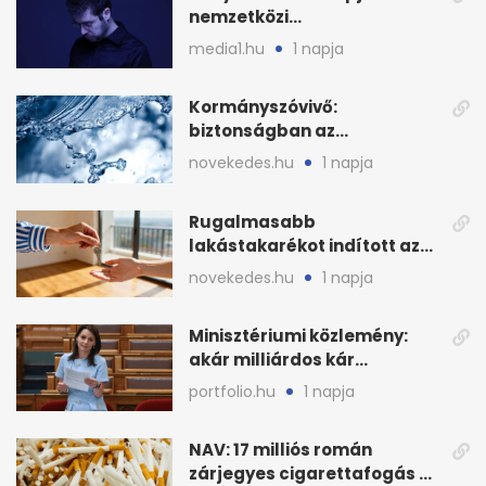
nemzetközi
sajtószabadság-díját
media1.hu
1 napja
Kormányszóvivő:
biztonságban az
ivóvízkészlet, nincs
novekedes.hu
1 napja
stratégiai vízhiány
Rugalmasabb
lakástakarékot indított az
OTP: két köztes kilépéssel
novekedes.hu
1 napja
Minisztériumi közlemény:
akár milliárdos kár
fenyegette Budapest fáit
portfolio.hu
1 napja
NAV: 17 milliós román
zárjegyes cigarettafogás az