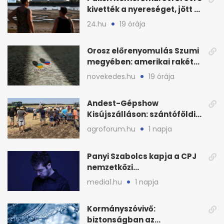
kivették a nyereséget, jött a
baj
24.hu
19 órája
Orosz előrenyomulás Szumi
megyében: amerikai rakéták
is zsákmányként
novekedes.hu
19 órája
Andest-Gépshow
Kisújszálláson: szántóföldi
bemutató 2026. augusztus
agroforum.hu
1 napja
12-én
Panyi Szabolcs kapja a CPJ
nemzetközi
sajtószabadság-díját
media1.hu
1 napja
Kormányszóvivő:
biztonságban az