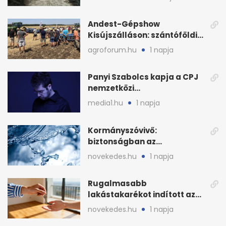
Andest-Gépshow
Kisújszálláson: szántóföldi
bemutató 2026. augusztus
agroforum.hu
1 napja
12-én
Panyi Szabolcs kapja a CPJ
nemzetközi
sajtószabadság-díját
media1.hu
1 napja
Kormányszóvivő:
biztonságban az
ivóvízkészlet, nincs
novekedes.hu
1 napja
stratégiai vízhiány
Rugalmasabb
lakástakarékot indított az
OTP: két köztes kilépéssel
novekedes.hu
1 napja