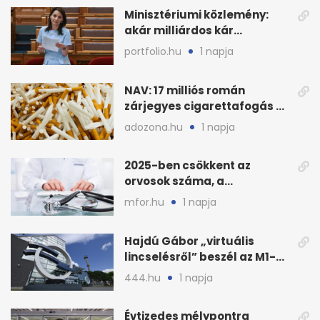
Minisztériumi közlemény:
akár milliárdos kár
fenyegette Budapest fáit
portfolio.hu
1 napja
NAV: 17 milliós román
zárjegyes cigarettafogás az
M1-esen
adozona.hu
1 napja
2025-ben csökkent az
orvosok száma, a
háziorvosokra még több
mfor.hu
1 napja
teher jut
Hajdú Gábor „virtuális
lincselésről” beszél az M1-
ből kirúgása után
444.hu
1 napja
Évtizedes mélypontra