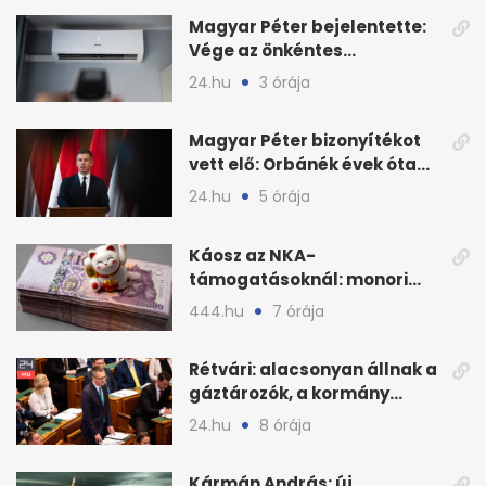
Magyar Péter bejelentette:
Vége az önkéntes
fogyasztáscsökkentésnek
24.hu
3 órája
Magyar Péter bizonyítékot
vett elő: Orbánék évek óta
tudtak az energiarendszer
24.hu
5 órája
összeomlásáról
Káosz az NKA-
támogatásoknál: monori
civilek elszámolásai és
444.hu
7 órája
megbízásai
Rétvári: alacsonyan állnak a
gáztározók, a kormány
válságról válságra jut
24.hu
8 órája
Kármán András: új