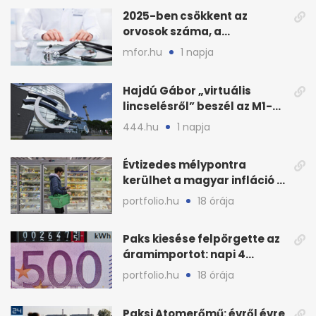
2025-ben csökkent az
orvosok száma, a
háziorvosokra még több
mfor.hu
1 napja
teher jut
Hajdú Gábor „virtuális
lincselésről” beszél az M1-
ből kirúgása után
444.hu
1 napja
Évtizedes mélypontra
kerülhet a magyar infláció a
KSH új adata szerint
portfolio.hu
18 órája
Paks kiesése felpörgette az
áramimportot: napi 4
milliárd forintos számla
portfolio.hu
18 órája
Paksi Atomerőmű: évről évre