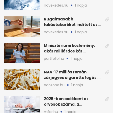
ivóvízkészlet, nincs
novekedes.hu
1 napja
stratégiai vízhiány
Rugalmasabb
lakástakarékot indított az
OTP: két köztes kilépéssel
novekedes.hu
1 napja
Minisztériumi közlemény:
akár milliárdos kár
fenyegette Budapest fáit
portfolio.hu
1 napja
NAV: 17 milliós román
zárjegyes cigarettafogás az
M1-esen
adozona.hu
1 napja
2025-ben csökkent az
orvosok száma, a
háziorvosokra még több
mfor.hu
1 napja