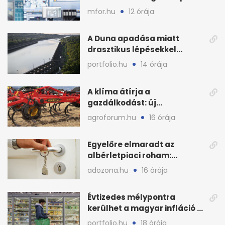
nyáron kisebb a kár
mfor.hu
12 órája
A Duna apadása miatt
drasztikus lépésekkel
védenék a cernavodăi
portfolio.hu
14 órája
atomerőművet
A klíma átírja a
gazdálkodást: új
megoldásokat keres a
agroforum.hu
16 órája
mezőgazdaság
Egyelőre elmaradt az
albérletpiaci roham:
ennyibe kerülnek a kiadó
adozona.hu
16 órája
lakások
Évtizedes mélypontra
kerülhet a magyar infláció a
KSH új adata szerint
portfolio.hu
18 órája