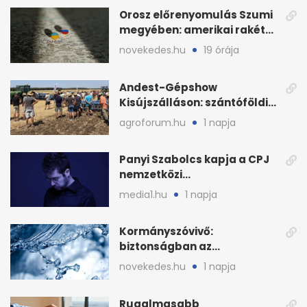
Orosz előrenyomulás Szumi
megyében: amerikai rakéták
is zsákmányként
novekedes.hu
19 órája
Andest-Gépshow
Kisújszálláson: szántóföldi
bemutató 2026. augusztus
agroforum.hu
1 napja
12-én
Panyi Szabolcs kapja a CPJ
nemzetközi
sajtószabadság-díját
media1.hu
1 napja
Kormányszóvivő:
biztonságban az
ivóvízkészlet, nincs
novekedes.hu
1 napja
stratégiai vízhiány
Rugalmasabb