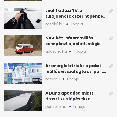
Leállt a Jazz TV: a
tulajdonosok szerint pénz és
szabályok döntöttek
media1.hu
1 napja
NAV: két-hárommilliós
kenőpénzt ajánlott, mégis
lefoglalták a hamis árut
adozona.hu
1 napja
Az energiakrízis és a paksi
leállás visszafogta az ipart,
nyáron kisebb a kár
mfor.hu
1 napja
A Duna apadása miatt
drasztikus lépésekkel
védenék a cernavodăi
portfolio.hu
1 napja
atomerőművet