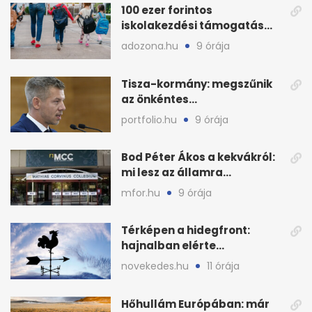
100 ezer forintos
iskolakezdési támogatás
2026 őszén: adózás,
adozona.hu
9 órája
munkáltatói plusz
Tisza-kormány: megszűnik
az önkéntes
fogyasztáscsökkentés
portfolio.hu
9 órája
Bod Péter Ákos a kekvákról:
mi lesz az államra
visszaszálló vagyonnal?
mfor.hu
9 órája
Térképen a hidegfront:
hajnalban elérte
Magyarország határát
novekedes.hu
11 órája
Hőhullám Európában: már