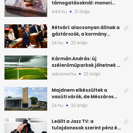
támogatásoknál: monori
civilek elszámolásai és
444.hu
21 órája
megbízásai
Rétvári: alacsonyan állnak a
gáztározók, a kormány
válságról válságra jut
24.hu
23 órája
Kármán András: új
szélerőműparkok jöhetnek a
kormányülés döntése
adozona.hu
23 órája
nyomán
Majdnem elkészültek a
vasúti várók, de Mészáros
bizalmasa leromboltatja
24.hu
23 órája
Leállt a Jazz TV: a
tulajdonosok szerint pénz és