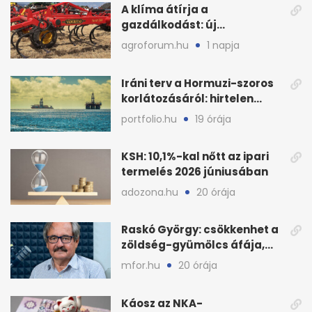
A klíma átírja a
gazdálkodást: új
megoldásokat keres a
agroforum.hu
1 napja
mezőgazdaság
Iráni terv a Hormuzi-szoros
korlátozásáról: hirtelen
megugrott az olajár
portfolio.hu
19 órája
KSH: 10,1%-kal nőtt az ipari
termelés 2026 júniusában
adozona.hu
20 órája
Raskó György: csökkenhet a
zöldség-gyümölcs áfája,
bajban a kukorica
mfor.hu
20 órája
Káosz az NKA-