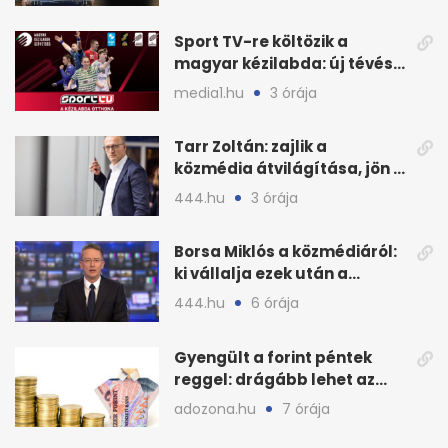
Sport TV-re költözik a
magyar kézilabda: új tévés
megállapodás
media1.hu
3 órája
Tarr Zoltán: zajlik a
közmédia átvilágítása, jön a
nyilvános véleményezés
444.hu
3 órája
Borsa Miklós a közmédiáról:
ki vállalja ezek után a
munkát?
444.hu
6 órája
Gyengült a forint péntek
reggel: drágább lehet az
euró és a dollár
adozona.hu
7 órája