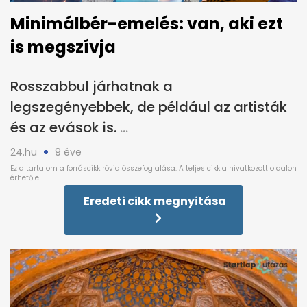
Minimálbér-emelés: van, aki ezt
is megszívja
Rosszabbul járhatnak a
legszegényebbek, de például az artisták
és az evások is.
24.hu
9 éve
Eredeti cikk megnyitása