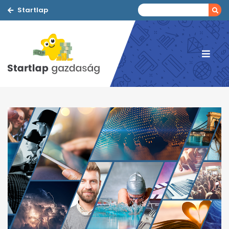
Startlap