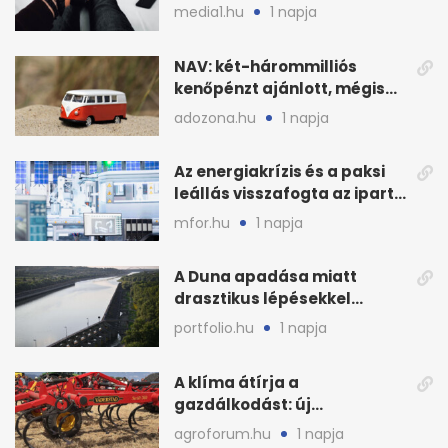
szabályok döntöttek
media1.hu
1 napja
NAV: két-hárommilliós
kenőpénzt ajánlott, mégis
lefoglalták a hamis árut
adozona.hu
1 napja
Az energiakrízis és a paksi
leállás visszafogta az ipart,
nyáron kisebb a kár
mfor.hu
1 napja
A Duna apadása miatt
drasztikus lépésekkel
védenék a cernavodăi
portfolio.hu
1 napja
atomerőművet
A klíma átírja a
gazdálkodást: új
megoldásokat keres a
agroforum.hu
1 napja