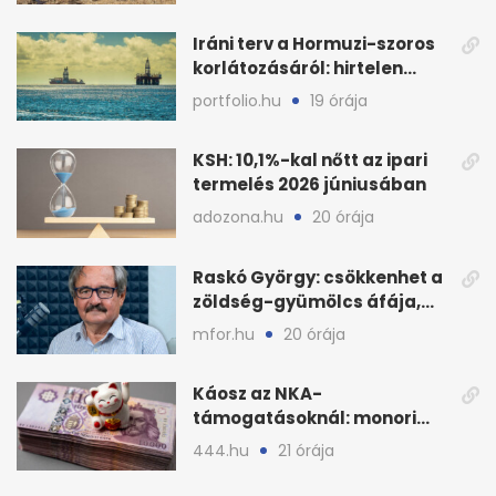
mezőgazdaság
Iráni terv a Hormuzi-szoros
korlátozásáról: hirtelen
megugrott az olajár
portfolio.hu
19 órája
KSH: 10,1%-kal nőtt az ipari
termelés 2026 júniusában
adozona.hu
20 órája
Raskó György: csökkenhet a
zöldség-gyümölcs áfája,
bajban a kukorica
mfor.hu
20 órája
Káosz az NKA-
támogatásoknál: monori
civilek elszámolásai és
444.hu
21 órája
megbízásai