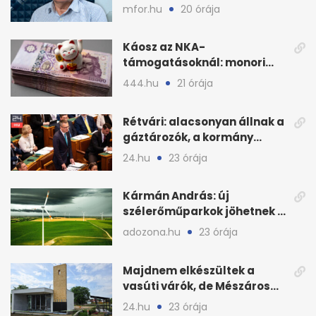
bajban a kukorica
mfor.hu
20 órája
Káosz az NKA-
támogatásoknál: monori
civilek elszámolásai és
444.hu
21 órája
megbízásai
Rétvári: alacsonyan állnak a
gáztározók, a kormány
válságról válságra jut
24.hu
23 órája
Kármán András: új
szélerőműparkok jöhetnek a
kormányülés döntése
adozona.hu
23 órája
nyomán
Majdnem elkészültek a
vasúti várók, de Mészáros
bizalmasa leromboltatja
24.hu
23 órája