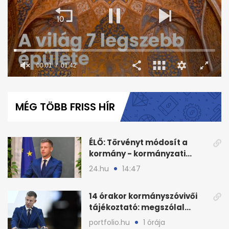
00:02
01:42
0
seconds
of
MÉG TÖBB FRISS HÍR
1
minute,
42
seconds
ÉLŐ: Törvényt módosít a
kormány - kormányzati
tájékoztató az energiakrízis
24.hu
14:47
idején
14 órakor kormányszóvivői
tájékoztató: megszólal
Magyar Péter is
portfolio.hu
1 órája