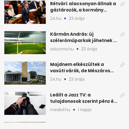
Rétvári: alacsonyan állnak a
gáztározók, a kormány
válságról válságra jut
24.hu
23 órája
Kármán András: új
szélerőműparkok jöhetnek a
kormányülés döntése
adozona.hu
23 órája
nyomán
Majdnem elkészültek a
vasúti várók, de Mészáros
bizalmasa leromboltatja
24.hu
23 órája
Leállt a Jazz TV: a
tulajdonosok szerint pénz és
szabályok döntöttek
media1.hu
1 napja
NAV: két-hárommilliós