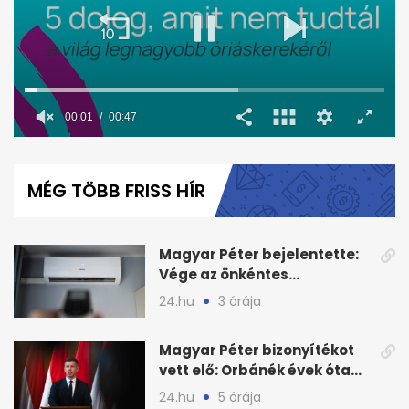
00:02
00:47
0
seconds
of
MÉG TÖBB FRISS HÍR
47
seconds
Magyar Péter bejelentette:
Vége az önkéntes
fogyasztáscsökkentésnek
24.hu
3 órája
Magyar Péter bizonyítékot
vett elő: Orbánék évek óta
tudtak az energiarendszer
24.hu
5 órája