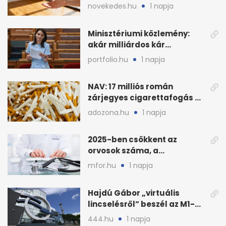
OTP: két köztes kilépéssel
novekedes.hu
1 napja
Minisztériumi közlemény:
akár milliárdos kár
fenyegette Budapest fáit
portfolio.hu
1 napja
NAV: 17 milliós román
zárjegyes cigarettafogás az
M1-esen
adozona.hu
1 napja
2025-ben csökkent az
orvosok száma, a
háziorvosokra még több
mfor.hu
1 napja
teher jut
Hajdú Gábor „virtuális
lincselésről” beszél az M1-
ből kirúgása után
444.hu
1 napja