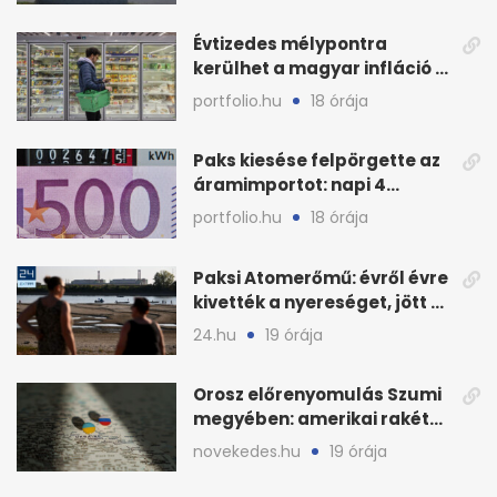
Évtizedes mélypontra
kerülhet a magyar infláció a
KSH új adata szerint
portfolio.hu
18 órája
Paks kiesése felpörgette az
áramimportot: napi 4
milliárd forintos számla
portfolio.hu
18 órája
Paksi Atomerőmű: évről évre
kivették a nyereséget, jött a
baj
24.hu
19 órája
Orosz előrenyomulás Szumi
megyében: amerikai rakéták
is zsákmányként
novekedes.hu
19 órája