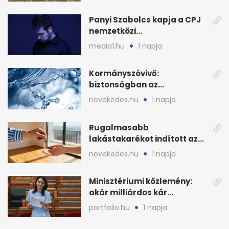
Panyi Szabolcs kapja a CPJ
nemzetközi
sajtószabadság-díját
media1.hu
1 napja
Kormányszóvivő:
biztonságban az
ivóvízkészlet, nincs
novekedes.hu
1 napja
stratégiai vízhiány
Rugalmasabb
lakástakarékot indított az
OTP: két köztes kilépéssel
novekedes.hu
1 napja
Minisztériumi közlemény:
akár milliárdos kár
fenyegette Budapest fáit
portfolio.hu
1 napja