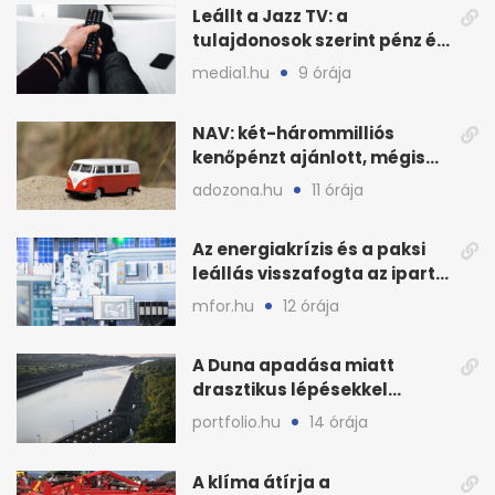
Leállt a Jazz TV: a
tulajdonosok szerint pénz és
szabályok döntöttek
media1.hu
9 órája
NAV: két-hárommilliós
kenőpénzt ajánlott, mégis
lefoglalták a hamis árut
adozona.hu
11 órája
Az energiakrízis és a paksi
leállás visszafogta az ipart,
nyáron kisebb a kár
mfor.hu
12 órája
A Duna apadása miatt
drasztikus lépésekkel
védenék a cernavodăi
portfolio.hu
14 órája
atomerőművet
A klíma átírja a