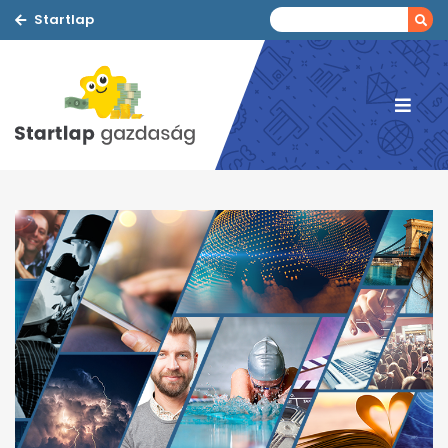
Startlap