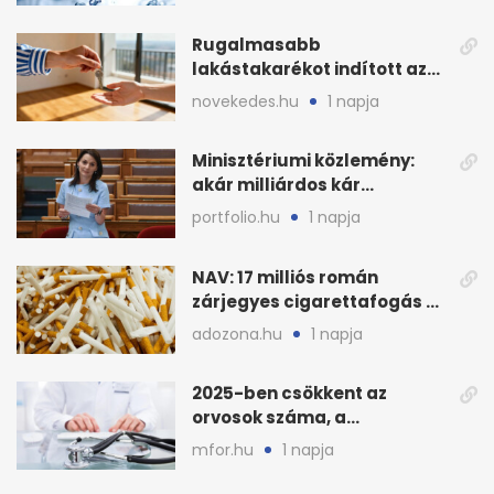
stratégiai vízhiány
Rugalmasabb
lakástakarékot indított az
OTP: két köztes kilépéssel
novekedes.hu
1 napja
Minisztériumi közlemény:
akár milliárdos kár
fenyegette Budapest fáit
portfolio.hu
1 napja
NAV: 17 milliós román
zárjegyes cigarettafogás az
M1-esen
adozona.hu
1 napja
2025-ben csökkent az
orvosok száma, a
háziorvosokra még több
mfor.hu
1 napja
teher jut