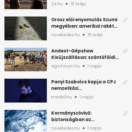
baj
24.hu
19 órája
Orosz előrenyomulás Szumi
megyében: amerikai rakéták
is zsákmányként
novekedes.hu
19 órája
Andest-Gépshow
Kisújszálláson: szántóföldi
bemutató 2026. augusztus
agroforum.hu
1 napja
12-én
Panyi Szabolcs kapja a CPJ
nemzetközi
sajtószabadság-díját
media1.hu
1 napja
Kormányszóvivő:
biztonságban az
ivóvízkészlet, nincs
novekedes.hu
1 napja