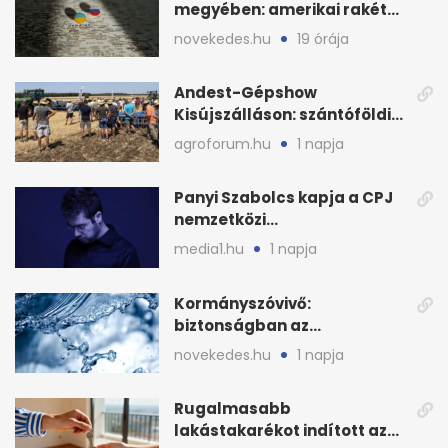
megyében: amerikai rakéták
is zsákmányként
novekedes.hu
19 órája
Andest-Gépshow
Kisújszálláson: szántóföldi
bemutató 2026. augusztus
agroforum.hu
1 napja
12-én
Panyi Szabolcs kapja a CPJ
nemzetközi
sajtószabadság-díját
media1.hu
1 napja
Kormányszóvivő:
biztonságban az
ivóvízkészlet, nincs
novekedes.hu
1 napja
stratégiai vízhiány
Rugalmasabb
lakástakarékot indított az