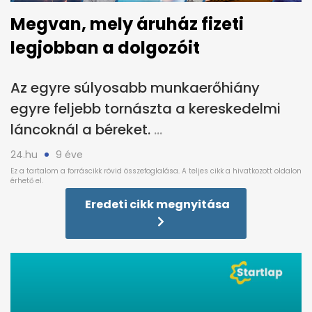
Megvan, mely áruház fizeti
legjobban a dolgozóit
Az egyre súlyosabb munkaerőhiány
egyre feljebb tornászta a kereskedelmi
láncoknál a béreket.
24.hu
9 éve
Eredeti cikk megnyitása