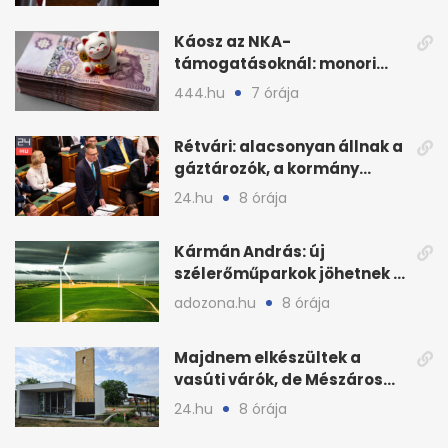
összeomlásáról
Káosz az NKA-
támogatásoknál: monori
civilek elszámolásai és
444.hu
7 órája
megbízásai
Rétvári: alacsonyan állnak a
gáztározók, a kormány
válságról válságra jut
24.hu
8 órája
Kármán András: új
szélerőműparkok jöhetnek a
kormányülés döntése
adozona.hu
8 órája
nyomán
Majdnem elkészültek a
vasúti várók, de Mészáros
bizalmasa leromboltatja
24.hu
8 órája