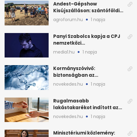
Andest-Gépshow
Kisújszálláson: szántóföldi
bemutató 2026. augusztus
agroforum.hu
1 napja
12-én
Panyi Szabolcs kapja a CPJ
nemzetközi
sajtószabadság-díját
media1.hu
1 napja
Kormányszóvivő:
biztonságban az
ivóvízkészlet, nincs
novekedes.hu
1 napja
stratégiai vízhiány
Rugalmasabb
lakástakarékot indított az
OTP: két köztes kilépéssel
novekedes.hu
1 napja
Minisztériumi közlemény: