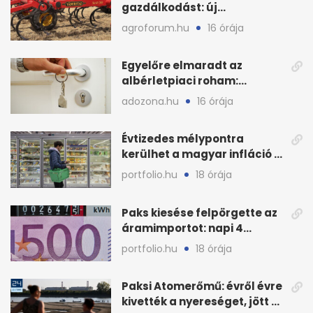
gazdálkodást: új
megoldásokat keres a
agroforum.hu
16 órája
mezőgazdaság
Egyelőre elmaradt az
albérletpiaci roham:
ennyibe kerülnek a kiadó
adozona.hu
16 órája
lakások
Évtizedes mélypontra
kerülhet a magyar infláció a
KSH új adata szerint
portfolio.hu
18 órája
Paks kiesése felpörgette az
áramimportot: napi 4
milliárd forintos számla
portfolio.hu
18 órája
Paksi Atomerőmű: évről évre
kivették a nyereséget, jött a