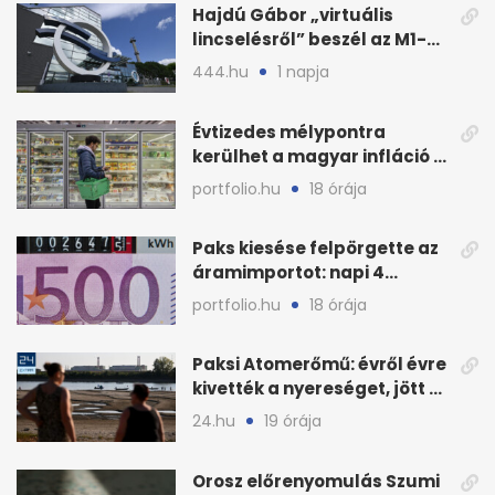
Hajdú Gábor „virtuális
lincselésről” beszél az M1-
ből kirúgása után
444.hu
1 napja
Évtizedes mélypontra
kerülhet a magyar infláció a
KSH új adata szerint
portfolio.hu
18 órája
Paks kiesése felpörgette az
áramimportot: napi 4
milliárd forintos számla
portfolio.hu
18 órája
Paksi Atomerőmű: évről évre
kivették a nyereséget, jött a
baj
24.hu
19 órája
Orosz előrenyomulás Szumi