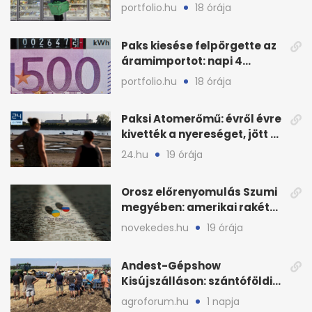
KSH új adata szerint
portfolio.hu
18 órája
Paks kiesése felpörgette az
áramimportot: napi 4
milliárd forintos számla
portfolio.hu
18 órája
Paksi Atomerőmű: évről évre
kivették a nyereséget, jött a
baj
24.hu
19 órája
Orosz előrenyomulás Szumi
megyében: amerikai rakéták
is zsákmányként
novekedes.hu
19 órája
Andest-Gépshow
Kisújszálláson: szántóföldi
bemutató 2026. augusztus
agroforum.hu
1 napja
12-én