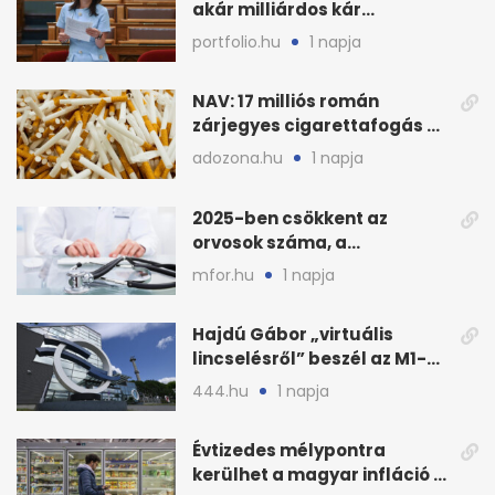
akár milliárdos kár
fenyegette Budapest fáit
portfolio.hu
1 napja
NAV: 17 milliós román
zárjegyes cigarettafogás az
M1-esen
adozona.hu
1 napja
2025-ben csökkent az
orvosok száma, a
háziorvosokra még több
mfor.hu
1 napja
teher jut
Hajdú Gábor „virtuális
lincselésről” beszél az M1-
ből kirúgása után
444.hu
1 napja
Évtizedes mélypontra
kerülhet a magyar infláció a