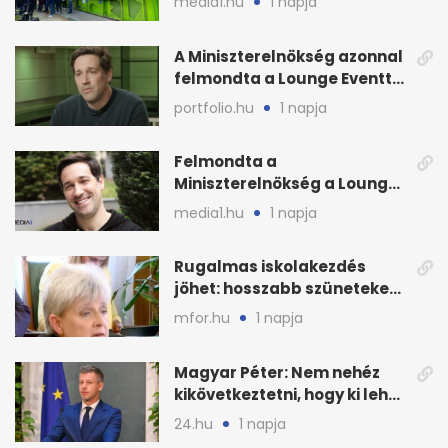
media1.hu
1 napja
weboldalát
A Miniszterelnökség azonnal
felmondta a Lounge Eventtel
kötött szerződést
portfolio.hu
1 napja
Felmondta a
Miniszterelnökség a Lounge
Event keretszerződését
media1.hu
1 napja
Rugalmas iskolakezdés
jöhet: hosszabb szüneteket
javasolnak szeptembertől
mfor.hu
1 napja
Magyar Péter: Nem nehéz
kikövetkeztetni, hogy ki lehet
a három jelölt
24.hu
1 napja