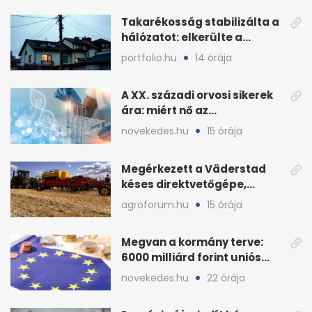
Takarékosság stabilizálta a
hálózatot: elkerülte a
sötétséget Magyarország
portfolio.hu
14 órája
A XX. századi orvosi sikerek
ára: miért nő az
egészségügy súlya?
novekedes.hu
15 órája
Megérkezett a Väderstad
késes direktvetőgépe,
bemutatón is látható
agroforum.hu
15 órája
Megvan a kormány terve:
6000 milliárd forint uniós
pénz sorsa
novekedes.hu
22 órája