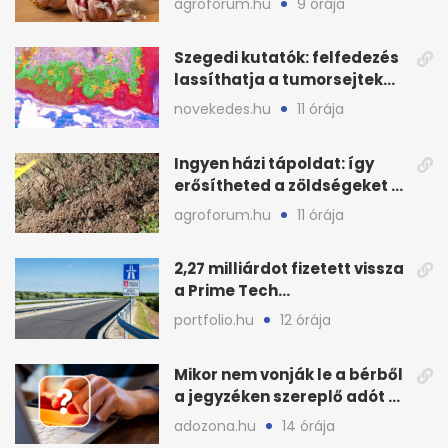
agroforum.hu
9 órája
Szegedi kutatók: felfedezés
lassíthatja a tumorsejtek
terjedését
novekedes.hu
11 órája
Ingyen házi tápoldat: így
erősítheted a zöldségeket a
hőhullám után
agroforum.hu
11 órája
2,27 milliárdot fizetett vissza
a Prime Tech
Magántőkealap az
portfolio.hu
12 órája
államnak
Mikor nem vonják le a bérből
a jegyzéken szereplő adót és
járulékot?
adozona.hu
14 órája