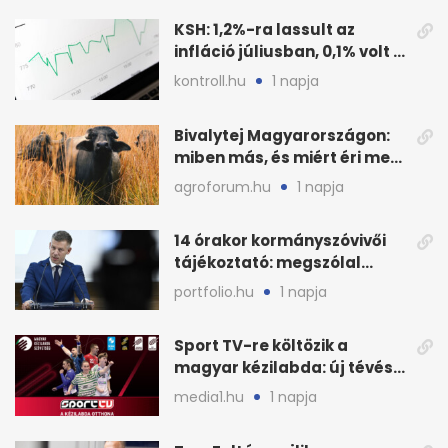
KSH: 1,2%-ra lassult az
infláció júliusban, 0,1% volt a
havi áresés
kontroll.hu
1 napja
Bivalytej Magyarországon:
miben más, és miért éri meg
feldolgozni?
agroforum.hu
1 napja
14 órakor kormányszóvivői
tájékoztató: megszólal
Magyar Péter is
portfolio.hu
1 napja
Sport TV-re költözik a
magyar kézilabda: új tévés
megállapodás
media1.hu
1 napja