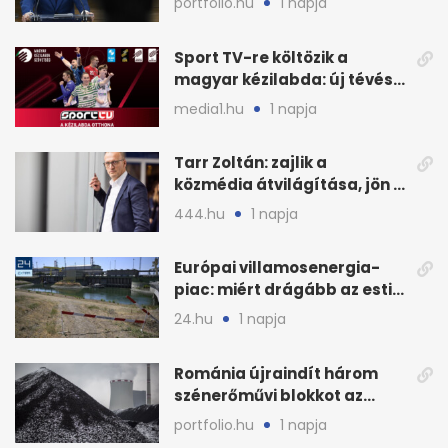
portfolio.hu
1 napja
Sport TV-re költözik a
magyar kézilabda: új tévés
megállapodás
media1.hu
1 napja
Tarr Zoltán: zajlik a
közmédia átvilágítása, jön a
nyilvános véleményezés
444.hu
1 napja
Európai villamosenergia-
piac: miért drágább az esti
áram Magyarországon
24.hu
1 napja
Románia újraindít három
szénerőművi blokkot az
áramellátás stabilizálására
portfolio.hu
1 napja