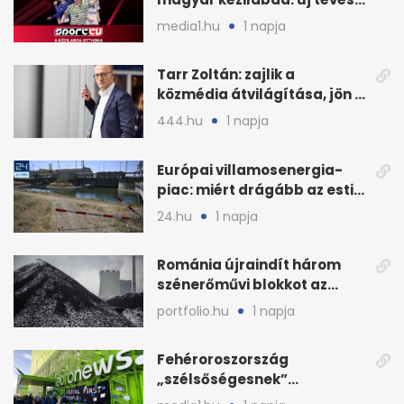
megállapodás
media1.hu
1 napja
Tarr Zoltán: zajlik a
közmédia átvilágítása, jön a
nyilvános véleményezés
444.hu
1 napja
Európai villamosenergia-
piac: miért drágább az esti
áram Magyarországon
24.hu
1 napja
Románia újraindít három
szénerőművi blokkot az
áramellátás stabilizálására
portfolio.hu
1 napja
Fehéroroszország
„szélsőségesnek”
minősítette az Euronews