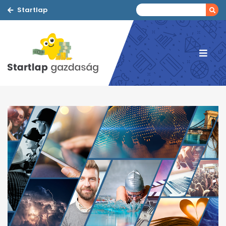
Startlap