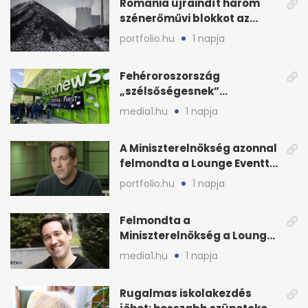
Románia újraindít három
szénerőművi blokkot az
áramellátás stabilizálására
portfolio.hu
1 napja
Fehéroroszország
„szélsőségesnek”
minősítette az Euronews
media1.hu
1 napja
weboldalát
A Miniszterelnökség azonnal
felmondta a Lounge Eventtel
kötött szerződést
portfolio.hu
1 napja
Felmondta a
Miniszterelnökség a Lounge
Event keretszerződését
media1.hu
1 napja
Rugalmas iskolakezdés