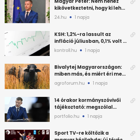
Magyar Péter: Nem nehéz
kikövetkeztetni, hogy ki lehet
a három jelölt
24.hu
1 napja
KSH: 1,2%-ra lassult az
infláció júliusban, 0,1% volt a
havi áresés
kontroll.hu
1 napja
Bivalytej Magyarországon:
miben más, és miért éri meg
feldolgozni?
agroforum.hu
1 napja
14 órakor kormányszóvivői
tájékoztató: megszólal
Magyar Péter is
portfolio.hu
1 napja
Sport TV-re költözik a
magyar kézilabda: új tévés