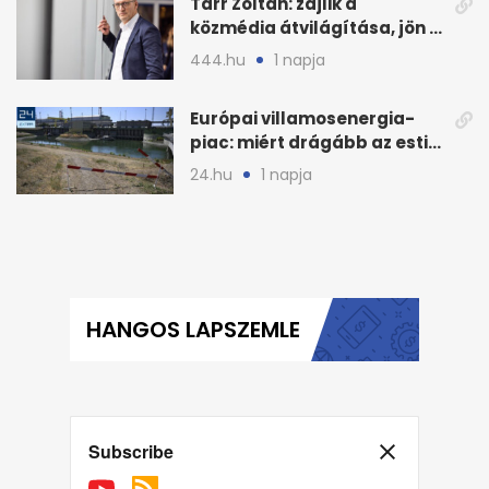
Tarr Zoltán: zajlik a
közmédia átvilágítása, jön a
nyilvános véleményezés
444.hu
1 napja
Európai villamosenergia-
piac: miért drágább az esti
áram Magyarországon
24.hu
1 napja
HANGOS LAPSZEMLE