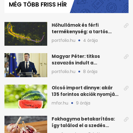
MÉG TÖBB FRISS HÍR
1
minute,
4
seconds
Hőhullámok és férfi
termékenység: a tartós
hőstressz kimutathatóan
portfolio.hu
4 órája
ront
Magyar Péter: titkos
szavazás indult a
köztársasági elnökjelöltről
portfolio.hu
8 órája
Olcsó import dinnye: akár
135 forintos akciók nyomják
le a piacot
mfor.hu
9 órája
Fokhagyma betakarítása:
így találod el a szedés
legjobb időpontját