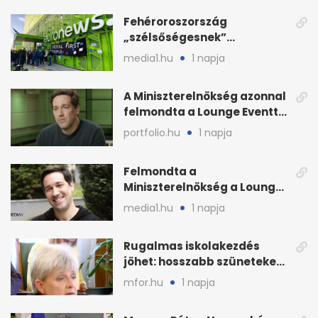
Fehéroroszország
„szélsőségesnek”
minősítette az Euronews
media1.hu
1 napja
weboldalát
A Miniszterelnökség azonnal
felmondta a Lounge Eventtel
kötött szerződést
portfolio.hu
1 napja
Felmondta a
Miniszterelnökség a Lounge
Event keretszerződését
media1.hu
1 napja
Rugalmas iskolakezdés
jöhet: hosszabb szüneteket
javasolnak szeptembertől
mfor.hu
1 napja