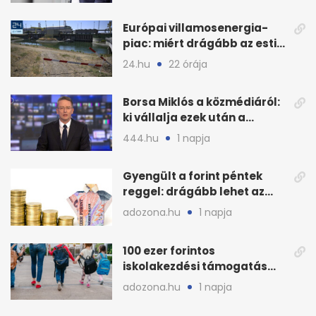
Európai villamosenergia-
piac: miért drágább az esti
áram Magyarországon
24.hu
22 órája
Borsa Miklós a közmédiáról:
ki vállalja ezek után a
munkát?
444.hu
1 napja
Gyengült a forint péntek
reggel: drágább lehet az
euró és a dollár
adozona.hu
1 napja
100 ezer forintos
iskolakezdési támogatás
2026 őszén: adózás,
adozona.hu
1 napja
munkáltatói plusz