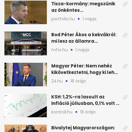
Tisza-kormány: megszűnik
az önkéntes
fogyasztáscsökkentés
portfolio.hu
1 napja
Bod Péter Ákos a kekvákról:
mi lesz az államra
visszaszálló vagyonnal?
mfor.hu
1 napja
Magyar Péter: Nem nehéz
kikövetkeztetni, hogy ki lehet
a három jelölt
24.hu
18 órája
KSH: 1,2%-ra lassult az
infláció júliusban, 0,1% volt a
havi áresés
kontroll.hu
18 órája
Bivalytej Magyarországon: