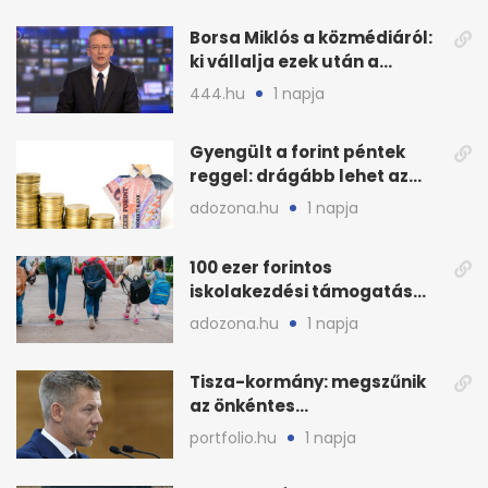
Borsa Miklós a közmédiáról:
ki vállalja ezek után a
munkát?
444.hu
1 napja
Gyengült a forint péntek
reggel: drágább lehet az
euró és a dollár
adozona.hu
1 napja
100 ezer forintos
iskolakezdési támogatás
2026 őszén: adózás,
adozona.hu
1 napja
munkáltatói plusz
Tisza-kormány: megszűnik
az önkéntes
fogyasztáscsökkentés
portfolio.hu
1 napja