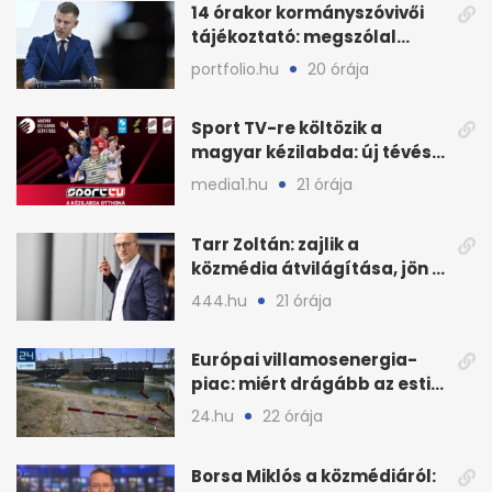
14 órakor kormányszóvivői
tájékoztató: megszólal
Magyar Péter is
portfolio.hu
20 órája
Sport TV-re költözik a
magyar kézilabda: új tévés
megállapodás
media1.hu
21 órája
Tarr Zoltán: zajlik a
közmédia átvilágítása, jön a
nyilvános véleményezés
444.hu
21 órája
Európai villamosenergia-
piac: miért drágább az esti
áram Magyarországon
24.hu
22 órája
Borsa Miklós a közmédiáról: