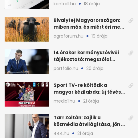
havi áresés
kontroll.hu
18 órája
Bivalytej Magyarországon:
miben más, és miért éri meg
feldolgozni?
agroforum.hu
19 órája
14 órakor kormányszóvivői
tájékoztató: megszólal
Magyar Péter is
portfolio.hu
20 órája
Sport TV-re költözik a
magyar kézilabda: új tévés
megállapodás
media1.hu
21 órája
Tarr Zoltán: zajlik a
közmédia átvilágítása, jön a
nyilvános véleményezés
444.hu
21 órája