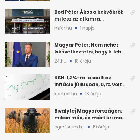
Bod Péter Ákos a kekvákról:
mi lesz az államra
visszaszálló vagyonnal?
mfor.hu
1 napja
Magyar Péter: Nem nehéz
kikövetkeztetni, hogy ki lehet
a három jelölt
24.hu
18 órája
KSH: 1,2%-ra lassult az
infláció júliusban, 0,1% volt a
havi áresés
kontroll.hu
18 órája
Bivalytej Magyarországon:
miben más, és miért éri meg
feldolgozni?
agroforum.hu
19 órája