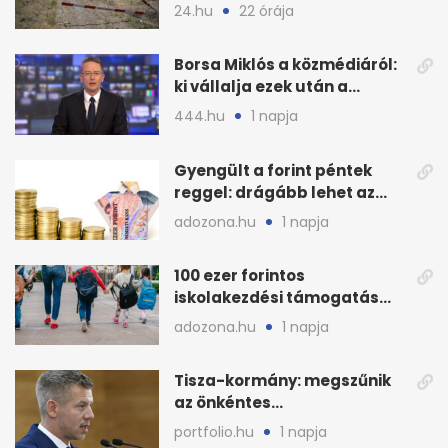
áram Magyarországon
24.hu
22 órája
Borsa Miklós a közmédiáról:
ki vállalja ezek után a
munkát?
444.hu
1 napja
Gyengült a forint péntek
reggel: drágább lehet az
euró és a dollár
adozona.hu
1 napja
100 ezer forintos
iskolakezdési támogatás
2026 őszén: adózás,
adozona.hu
1 napja
munkáltatói plusz
Tisza-kormány: megszűnik
az önkéntes
fogyasztáscsökkentés
portfolio.hu
1 napja