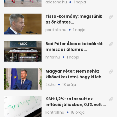
2026 őszén: adózás,
adozona.hu
1 napja
munkáltatói plusz
Tisza-kormány: megszűnik
az önkéntes
fogyasztáscsökkentés
portfolio.hu
1 napja
Bod Péter Ákos a kekvákról:
mi lesz az államra
visszaszálló vagyonnal?
mfor.hu
1 napja
Magyar Péter: Nem nehéz
kikövetkeztetni, hogy ki lehet
a három jelölt
24.hu
18 órája
KSH: 1,2%-ra lassult az
infláció júliusban, 0,1% volt a
havi áresés
kontroll.hu
18 órája