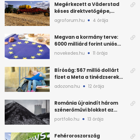
Megérkezett a Väderstad
késes direktvetőgépe,
bemutatón is látható
agroforum.hu
4 órája
Megvan a kormány terve:
6000 milliárd forint uniós
pénz sorsa
novekedes.hu
11 órája
Bíróság: 567 millió dollárt
fizet a Meta a tinédzserek
védelmére
adozona.hu
12 órája
Románia újraindít három
szénerőművi blokkot az
áramellátás stabilizálására
portfolio.hu
13 órája
Fehéroroszország