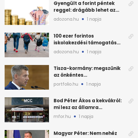
Gyengült a forint péntek
reggel: drágább lehet az
euró és a dollár
adozona.hu
1 napja
100 ezer forintos
iskolakezdési támogatás
2026 őszén: adózás,
adozona.hu
1 napja
munkáltatói plusz
Tisza-kormány: megszűnik
az önkéntes
fogyasztáscsökkentés
portfolio.hu
1 napja
Bod Péter Ákos a kekvákról:
mi lesz az államra
visszaszálló vagyonnal?
mfor.hu
1 napja
Magyar Péter: Nem nehéz