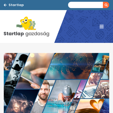
Startlap