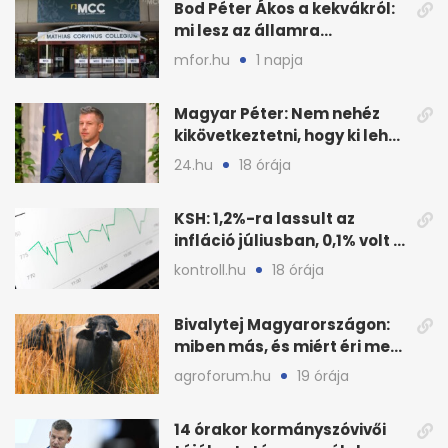
Bod Péter Ákos a kekvákról:
mi lesz az államra
visszaszálló vagyonnal?
mfor.hu
1 napja
Magyar Péter: Nem nehéz
kikövetkeztetni, hogy ki lehet
a három jelölt
24.hu
18 órája
KSH: 1,2%-ra lassult az
infláció júliusban, 0,1% volt a
havi áresés
kontroll.hu
18 órája
Bivalytej Magyarországon:
miben más, és miért éri meg
feldolgozni?
agroforum.hu
19 órája
14 órakor kormányszóvivői