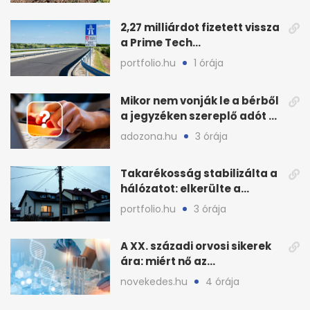
2,27 milliárdot fizetett vissza
a Prime Tech
Magántőkealap az
portfolio.hu
1 órája
államnak
Mikor nem vonják le a bérből
a jegyzéken szereplő adót és
járulékot?
adozona.hu
3 órája
Takarékosság stabilizálta a
hálózatot: elkerülte a
sötétséget Magyarország
portfolio.hu
3 órája
A XX. századi orvosi sikerek
ára: miért nő az
egészségügy súlya?
novekedes.hu
4 órája