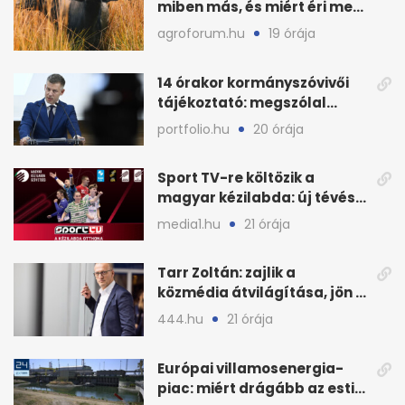
miben más, és miért éri meg
feldolgozni?
agroforum.hu
19 órája
14 órakor kormányszóvivői
tájékoztató: megszólal
Magyar Péter is
portfolio.hu
20 órája
Sport TV-re költözik a
magyar kézilabda: új tévés
megállapodás
media1.hu
21 órája
Tarr Zoltán: zajlik a
közmédia átvilágítása, jön a
nyilvános véleményezés
444.hu
21 órája
Európai villamosenergia-
piac: miért drágább az esti