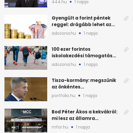
444.hu
1 napja
Gyengült a forint péntek
reggel: drágább lehet az
euró és a dollár
adozona.hu
1 napja
100 ezer forintos
iskolakezdési támogatás
2026 őszén: adózás,
adozona.hu
1 napja
munkáltatói plusz
Tisza-kormány: megszűnik
az önkéntes
fogyasztáscsökkentés
portfolio.hu
1 napja
Bod Péter Ákos a kekvákról:
mi lesz az államra
visszaszálló vagyonnal?
mfor.hu
1 napja