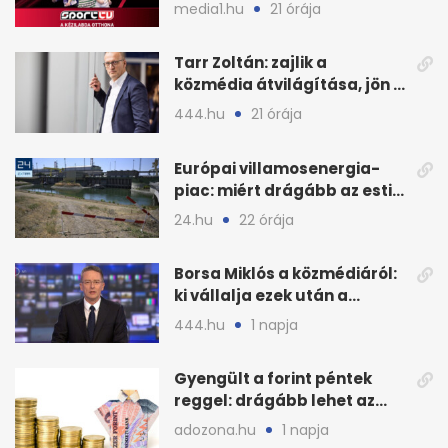
megállapodás
media1.hu
21 órája
Tarr Zoltán: zajlik a
közmédia átvilágítása, jön a
nyilvános véleményezés
444.hu
21 órája
Európai villamosenergia-
piac: miért drágább az esti
áram Magyarországon
24.hu
22 órája
Borsa Miklós a közmédiáról:
ki vállalja ezek után a
munkát?
444.hu
1 napja
Gyengült a forint péntek
reggel: drágább lehet az
euró és a dollár
adozona.hu
1 napja