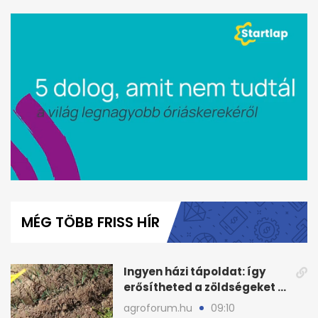
0
seconds
of
MÉG TÖBB FRISS HÍR
47
seconds
Ingyen házi tápoldat: így
erősítheted a zöldségeket a
hőhullám után
agroforum.hu
09:10