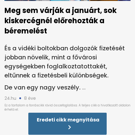
Meg sem várják a januárt, sok
kiskercégnél előrehozták a
béremelést
És a vidéki boltokban dolgozók fizetését
jobban növelik, mint a fővárosi
egységekben foglalkoztatottakét,
eltűnnek a fizetésbeli különbségek.
De van egy nagy veszély.
24.hu
8 éve
Eredeti cikk megnyitása