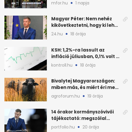
visszaszálló vagyonnal?
mfor.hu
1 napja
Magyar Péter: Nem nehéz
kikövetkeztetni, hogy ki lehet
a három jelölt
24.hu
18 órája
KSH: 1,2%-ra lassult az
infláció júliusban, 0,1% volt a
havi áresés
kontroll.hu
18 órája
Bivalytej Magyarországon:
miben más, és miért éri meg
feldolgozni?
agroforum.hu
19 órája
14 órakor kormányszóvivői
tájékoztató: megszólal
Magyar Péter is
portfolio.hu
20 órája