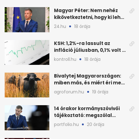
Magyar Péter: Nem nehéz
kikövetkeztetni, hogy ki lehet
a három jelölt
24.hu
18 órája
KSH: 1,2%-ra lassult az
infláció júliusban, 0,1% volt a
havi áresés
kontroll.hu
18 órája
Bivalytej Magyarországon:
miben más, és miért éri meg
feldolgozni?
agroforum.hu
19 órája
14 órakor kormányszóvivői
tájékoztató: megszólal
Magyar Péter is
portfolio.hu
20 órája