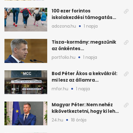
100 ezer forintos
iskolakezdési támogatás
2026 őszén: adózás,
adozona.hu
1 napja
munkáltatói plusz
Tisza-kormány: megszűnik
az önkéntes
fogyasztáscsökkentés
portfolio.hu
1 napja
Bod Péter Ákos a kekvákról:
mi lesz az államra
visszaszálló vagyonnal?
mfor.hu
1 napja
Magyar Péter: Nem nehéz
kikövetkeztetni, hogy ki lehet
a három jelölt
24.hu
18 órája