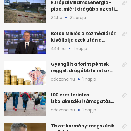
Európai villamosenergia-
piac: miért drágább az esti
áram Magyarországon
24.hu
22 órája
Borsa Miklós a közmédiáról:
ki vállalja ezek után a
munkát?
444.hu
1 napja
Gyengült a forint péntek
reggel: drágább lehet az
euró és a dollár
adozona.hu
1 napja
100 ezer forintos
iskolakezdési támogatás
2026 őszén: adózás,
adozona.hu
1 napja
munkáltatói plusz
Tisza-kormány: megszűnik