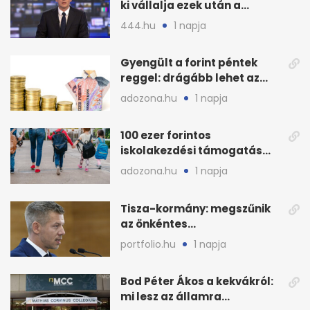
ki vállalja ezek után a
munkát?
444.hu
1 napja
Gyengült a forint péntek
reggel: drágább lehet az
euró és a dollár
adozona.hu
1 napja
100 ezer forintos
iskolakezdési támogatás
2026 őszén: adózás,
adozona.hu
1 napja
munkáltatói plusz
Tisza-kormány: megszűnik
az önkéntes
fogyasztáscsökkentés
portfolio.hu
1 napja
Bod Péter Ákos a kekvákról:
mi lesz az államra