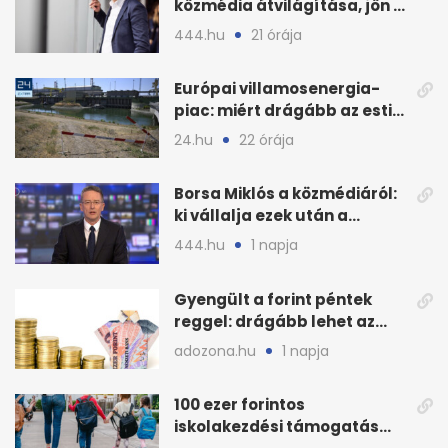
közmédia átvilágítása, jön a
nyilvános véleményezés
444.hu
21 órája
Európai villamosenergia-
piac: miért drágább az esti
áram Magyarországon
24.hu
22 órája
Borsa Miklós a közmédiáról:
ki vállalja ezek után a
munkát?
444.hu
1 napja
Gyengült a forint péntek
reggel: drágább lehet az
euró és a dollár
adozona.hu
1 napja
100 ezer forintos
iskolakezdési támogatás