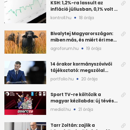
KSH: 1,2%-ra lassult az
infláció júliusban, 0,1% volt a
havi áresés
kontroll.hu
18 órája
Bivalytej Magyarországon:
miben más, és miért éri meg
feldolgozni?
agroforum.hu
19 órája
14 órakor kormányszóvivői
tájékoztató: megszólal
Magyar Péter is
portfolio.hu
20 órája
Sport TV-re költözik a
magyar kézilabda: új tévés
megállapodás
media1.hu
21 órája
Tarr Zoltán: zajlik a