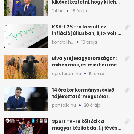
kikövetkeztetni, hogy ki lehet
a három jelölt
24.hu
18 órája
KSH: 1,2%-ra lassult az
infláció júliusban, 0,1% volt a
havi áresés
kontroll.hu
18 órája
Bivalytej Magyarországon:
miben más, és miért éri meg
feldolgozni?
agroforum.hu
19 órája
14 órakor kormányszóvivői
tájékoztató: megszólal
Magyar Péter is
portfolio.hu
20 órája
Sport TV-re költözik a
magyar kézilabda: új tévés