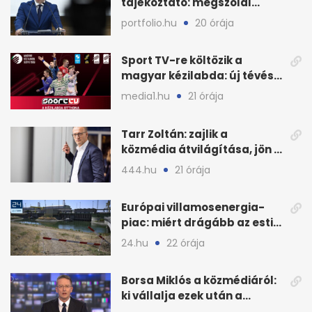
tájékoztató: megszólal
Magyar Péter is
portfolio.hu
20 órája
Sport TV-re költözik a
magyar kézilabda: új tévés
megállapodás
media1.hu
21 órája
Tarr Zoltán: zajlik a
közmédia átvilágítása, jön a
nyilvános véleményezés
444.hu
21 órája
Európai villamosenergia-
piac: miért drágább az esti
áram Magyarországon
24.hu
22 órája
Borsa Miklós a közmédiáról:
ki vállalja ezek után a
munkát?