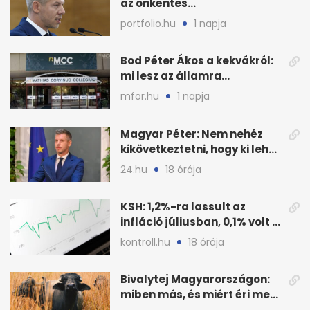
az önkéntes
fogyasztáscsökkentés
portfolio.hu
1 napja
Bod Péter Ákos a kekvákról:
mi lesz az államra
visszaszálló vagyonnal?
mfor.hu
1 napja
Magyar Péter: Nem nehéz
kikövetkeztetni, hogy ki lehet
a három jelölt
24.hu
18 órája
KSH: 1,2%-ra lassult az
infláció júliusban, 0,1% volt a
havi áresés
kontroll.hu
18 órája
Bivalytej Magyarországon:
miben más, és miért éri meg
feldolgozni?