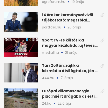
agroforum.hu
19 órája
14 órakor kormányszóvivői
tájékoztató: megszólal
Magyar Péter is
portfolio.hu
20 órája
Sport TV-re költözik a
magyar kézilabda: új tévés
megállapodás
media1.hu
21 órája
Tarr Zoltán: zajlik a
közmédia átvilágítása, jön a
nyilvános véleményezés
444.hu
21 órája
Európai villamosenergia-
piac: miért drágább az esti
áram Magyarországon
24.hu
22 órája