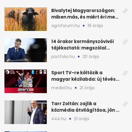
Bivalytej Magyarországon:
miben más, és miért éri meg
feldolgozni?
agroforum.hu
19 órája
14 órakor kormányszóvivői
tájékoztató: megszólal
Magyar Péter is
portfolio.hu
20 órája
Sport TV-re költözik a
magyar kézilabda: új tévés
megállapodás
media1.hu
21 órája
Tarr Zoltán: zajlik a
közmédia átvilágítása, jön a
nyilvános véleményezés
444.hu
21 órája