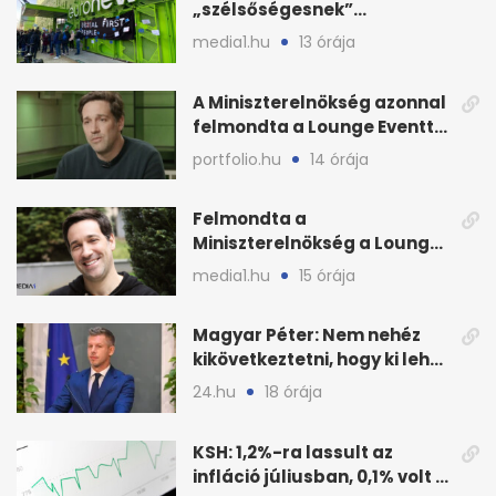
„szélsőségesnek”
minősítette az Euronews
media1.hu
13 órája
weboldalát
A Miniszterelnökség azonnal
felmondta a Lounge Eventtel
kötött szerződést
portfolio.hu
14 órája
Felmondta a
Miniszterelnökség a Lounge
Event keretszerződését
media1.hu
15 órája
Magyar Péter: Nem nehéz
kikövetkeztetni, hogy ki lehet
a három jelölt
24.hu
18 órája
KSH: 1,2%-ra lassult az
infláció júliusban, 0,1% volt a