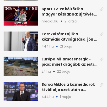
Sport TV-re költözik a
magyar kézilabda: új tévés
megállapodás
media1.hu
21 órája
Tarr Zoltán: zajlik a
közmédia átvilágítása, jön a
nyilvános véleményezés
444.hu
21 órája
Európai villamosenergia-
piac: miért drágább az esti
áram Magyarországon
24.hu
22 órája
Borsa Miklós a közmédiáról:
ki vállalja ezek után a
munkát?
444.hu
1 napja