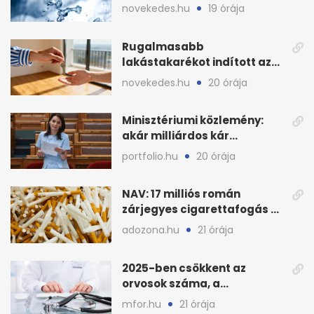
ivóvízkészlet, nincs
novekedes.hu
19 órája
stratégiai vízhiány
Rugalmasabb
lakástakarékot indított az
OTP: két köztes kilépéssel
novekedes.hu
20 órája
Minisztériumi közlemény:
akár milliárdos kár
fenyegette Budapest fáit
portfolio.hu
20 órája
NAV: 17 milliós román
zárjegyes cigarettafogás az
M1-esen
adozona.hu
21 órája
2025-ben csökkent az
orvosok száma, a
háziorvosokra még több
mfor.hu
21 órája