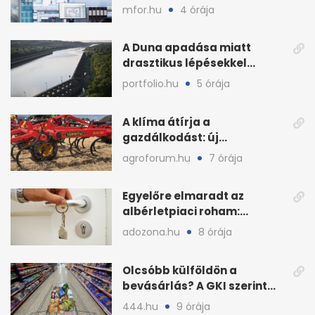
nyáron kisebb a kár
mfor.hu
4 órája
A Duna apadása miatt
drasztikus lépésekkel
védenék a cernavodăi
portfolio.hu
5 órája
atomerőművet
A klíma átírja a
gazdálkodást: új
megoldásokat keres a
agroforum.hu
7 órája
mezőgazdaság
Egyelőre elmaradt az
albérletpiaci roham:
ennyibe kerülnek a kiadó
adozona.hu
8 órája
lakások
Olcsóbb külföldön a
bevásárlás? A GKI szerint
zárkózott a magyar árszint
444.hu
9 órája