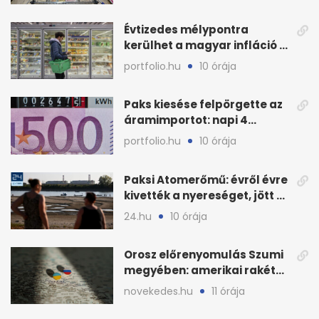
Évtizedes mélypontra
kerülhet a magyar infláció a
KSH új adata szerint
portfolio.hu
10 órája
Paks kiesése felpörgette az
áramimportot: napi 4
milliárd forintos számla
portfolio.hu
10 órája
Paksi Atomerőmű: évről évre
kivették a nyereséget, jött a
baj
24.hu
10 órája
Orosz előrenyomulás Szumi
megyében: amerikai rakéták
is zsákmányként
novekedes.hu
11 órája