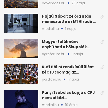
választhat az Országgyűlés
novekedes.hu
23 órája
Hajdú Gábor: 24 óra után
menesztette az M1 Híradó a
főszerkesztőt
media1.hu
1 napja
Magyar találmány
enyhítheti a hőkupolák
miatti extrém hőséget
agroforum.hu
1 napja
Ruff Bálint rendkívüli ülést
kér: 10 csomag az
Országgyűlés előtt
portfolio.hu
1 napja
Panyi Szabolcs kapja a CPJ
nemzetközi
sajtószabadság-díját
media1.hu
19 órája