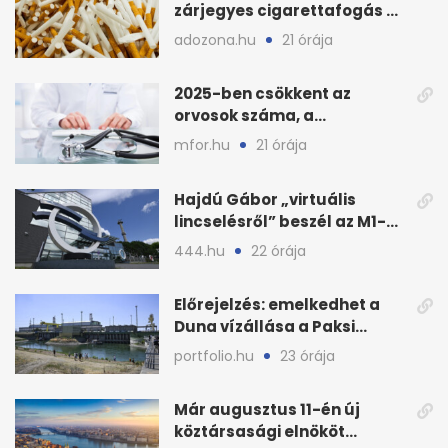
zárjegyes cigarettafogás az
M1-esen
adozona.hu
21 órája
2025-ben csökkent az
orvosok száma, a
háziorvosokra még több
mfor.hu
21 órája
teher jut
Hajdú Gábor „virtuális
lincselésről” beszél az M1-
ből kirúgása után
444.hu
22 órája
Előrejelzés: emelkedhet a
Duna vízállása a Paksi
Atomerőműnél
portfolio.hu
23 órája
Már augusztus 11-én új
köztársasági elnököt