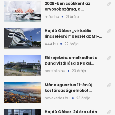
2025-ben csökkent az
orvosok száma, a
háziorvosokra még több
mfor.hu
21 órája
teher jut
Hajdú Gábor „virtuális
lincselésről” beszél az M1-
ből kirúgása után
444.hu
22 órája
Előrejelzés: emelkedhet a
Duna vízállása a Paksi
Atomerőműnél
portfolio.hu
23 órája
Már augusztus 11-én új
köztársasági elnököt
választhat az Országgyűlés
novekedes.hu
23 órája
Hajdú Gábor: 24 óra után