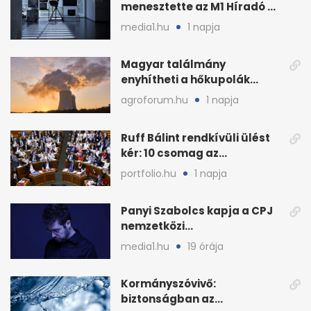
menesztette az M1 Híradó a
főszerkesztőt
media1.hu
1 napja
Magyar találmány
enyhítheti a hőkupolák
miatti extrém hőséget
agroforum.hu
1 napja
Ruff Bálint rendkívüli ülést
kér: 10 csomag az
Országgyűlés előtt
portfolio.hu
1 napja
Panyi Szabolcs kapja a CPJ
nemzetközi
sajtószabadság-díját
media1.hu
19 órája
Kormányszóvivő:
biztonságban az