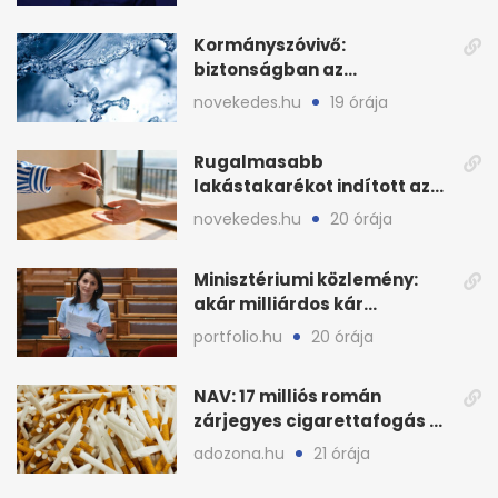
Kormányszóvivő:
biztonságban az
ivóvízkészlet, nincs
novekedes.hu
19 órája
stratégiai vízhiány
Rugalmasabb
lakástakarékot indított az
OTP: két köztes kilépéssel
novekedes.hu
20 órája
Minisztériumi közlemény:
akár milliárdos kár
fenyegette Budapest fáit
portfolio.hu
20 órája
NAV: 17 milliós román
zárjegyes cigarettafogás az
M1-esen
adozona.hu
21 órája