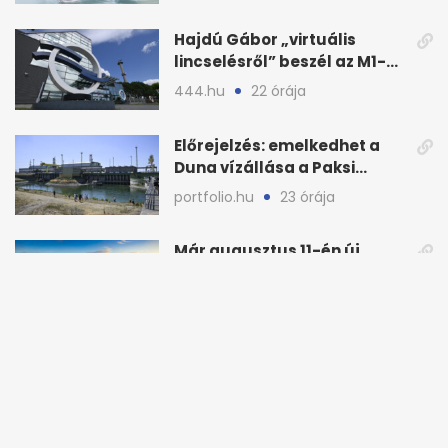
teher jut
Hajdú Gábor „virtuális
lincselésről” beszél az M1-
ből kirúgása után
444.hu
22 órája
Előrejelzés: emelkedhet a
Duna vízállása a Paksi
Atomerőműnél
portfolio.hu
23 órája
Már augusztus 11-én új
köztársasági elnököt
választhat az Országgyűlés
novekedes.hu
23 órája
Hajdú Gábor: 24 óra után
menesztette az M1 Híradó a
főszerkesztőt
media1.hu
1 napja