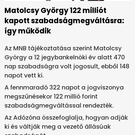
Matolcsy György 122 milliót
kapott szabadságmegváltásra:
így működik
Az MNB tájékoztatása szerint Matolcsy
György a 12 jegybankelnöki év alatt 470
nap szabadságra volt jogosult, ebből 148
napot vett ki.
A fennmaradó 322 napot a jogviszonya
megszűnésekor 122 millió forint
szabadságmegváltással rendezték.
Az Adózóna összefoglalja, hogyan adják
ki és váltják meg a vezető állásúak