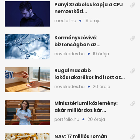
Panyi Szabolcs kapja a CPJ
nemzetközi
sajtószabadság-díját
media1.hu
19 órája
Kormányszóvivő:
biztonságban az
ivóvízkészlet, nincs
novekedes.hu
19 órája
stratégiai vízhiány
Rugalmasabb
lakástakarékot indított az
OTP: két köztes kilépéssel
novekedes.hu
20 órája
Minisztériumi közlemény:
akár milliárdos kár
fenyegette Budapest fáit
portfolio.hu
20 órája
NAV: 17 milliós román