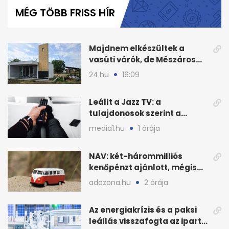
of
MÉG TÖBB FRISS HÍR
6
minutes,
0
Majdnem elkészültek a
vasúti várók, de Mészáros
bizalmasa leromboltatja
24.hu
16:09
Leállt a Jazz TV: a
tulajdonosok szerint a
finanszírozás vitte padlóra
media1.hu
1 órája
NAV: két-hárommilliós
kenőpénzt ajánlott, mégis
lefoglalták a hamis árut
adozona.hu
2 órája
Az energiakrízis és a paksi
leállás visszafogta az ipart,