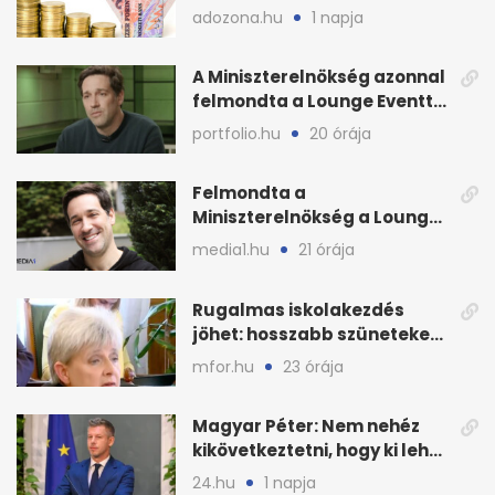
euró és a dollár
adozona.hu
1 napja
A Miniszterelnökség azonnal
felmondta a Lounge Eventtel
kötött szerződést
portfolio.hu
20 órája
Felmondta a
Miniszterelnökség a Lounge
Event keretszerződését
media1.hu
21 órája
Rugalmas iskolakezdés
jöhet: hosszabb szüneteket
javasolnak szeptembertől
mfor.hu
23 órája
Magyar Péter: Nem nehéz
kikövetkeztetni, hogy ki lehet
a három jelölt
24.hu
1 napja