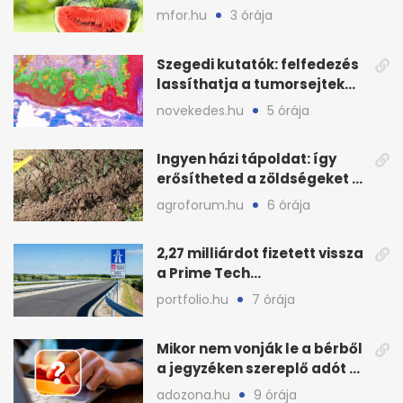
le a piacot
mfor.hu
3 órája
Szegedi kutatók: felfedezés
lassíthatja a tumorsejtek
terjedését
novekedes.hu
5 órája
Ingyen házi tápoldat: így
erősítheted a zöldségeket a
hőhullám után
agroforum.hu
6 órája
2,27 milliárdot fizetett vissza
a Prime Tech
Magántőkealap az
portfolio.hu
7 órája
államnak
Mikor nem vonják le a bérből
a jegyzéken szereplő adót és
járulékot?
adozona.hu
9 órája