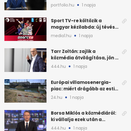
Magyar Péter is
portfolio.hu
1 napja
Sport TV-re költözik a
magyar kézilabda: új tévés
megállapodás
media1.hu
1 napja
Tarr Zoltán: zajlik a
közmédia átvilágítása, jön a
nyilvános véleményezés
444.hu
1 napja
Európai villamosenergia-
piac: miért drágább az esti
áram Magyarországon
24.hu
1 napja
Borsa Miklós a közmédiáról:
ki vállalja ezek után a
munkát?
444.hu
1 napja