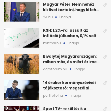
Magyar Péter: Nem nehéz
kikövetkeztetni, hogy ki lehet
a három jelölt
24.hu
1 napja
KSH: 1,2%-ra lassult az
infláció júliusban, 0,1% volt a
havi áresés
kontroll.hu
1 napja
Bivalytej Magyarországon:
miben más, és miért éri meg
feldolgozni?
agroforum.hu
1 napja
14 órakor kormányszóvivői
tájékoztató: megszólal
Magyar Péter is
portfolio.hu
1 napja
Sport TV-re költözik a