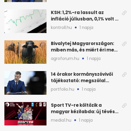
KSH: 1,2%-ra lassult az
infláció júliusban, 0,1% volt a
havi áresés
kontroll.hu
1 napja
Bivalytej Magyarországon:
miben más, és miért éri meg
feldolgozni?
agroforum.hu
1 napja
14 órakor kormányszóvivői
tájékoztató: megszólal
Magyar Péter is
portfolio.hu
1 napja
Sport TV-re költözik a
magyar kézilabda: új tévés
megállapodás
media1.hu
1 napja