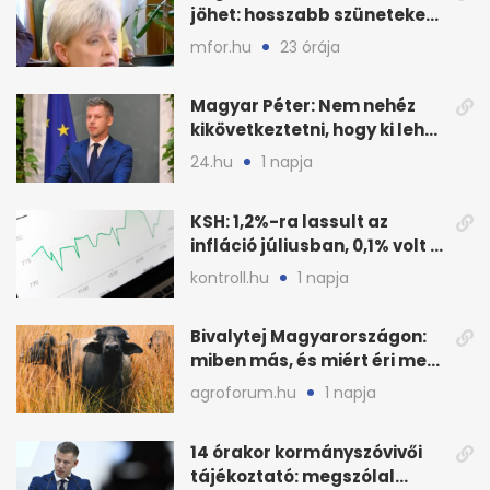
jöhet: hosszabb szüneteket
javasolnak szeptembertől
mfor.hu
23 órája
Magyar Péter: Nem nehéz
kikövetkeztetni, hogy ki lehet
a három jelölt
24.hu
1 napja
KSH: 1,2%-ra lassult az
infláció júliusban, 0,1% volt a
havi áresés
kontroll.hu
1 napja
Bivalytej Magyarországon:
miben más, és miért éri meg
feldolgozni?
agroforum.hu
1 napja
14 órakor kormányszóvivői
tájékoztató: megszólal