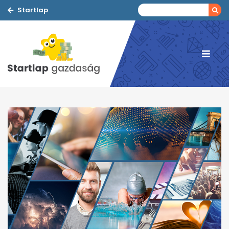
Startlap