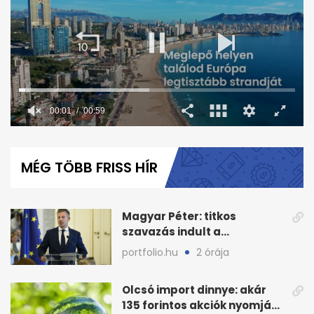
00:02
00:59
0
seconds
of
MÉG TÖBB FRISS HÍR
59
seconds
Magyar Péter: titkos
szavazás indult a
köztársasági elnökjelöltről
portfolio.hu
2 órája
Olcsó import dinnye: akár
135 forintos akciók nyomják