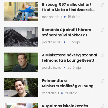
Bíróság: 567 millió dollárt
fizet a Meta a tinédzserek
védelmére
adozona.hu
18 órája
Románia újraindít három
szénerőművi blokkot az
áramellátás stabilizálására
portfolio.hu
18 órája
A Miniszterelnökség azonnal
felmondta a Lounge Eventtel
kötött szerződést
portfolio.hu
20 órája
Felmondta a
Miniszterelnökség a Lounge
Event keretszerződését
media1.hu
21 órája
Rugalmas iskolakezdés