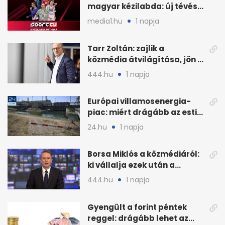
magyar kézilabda: új tévés
megállapodás
media1.hu
1 napja
Tarr Zoltán: zajlik a
közmédia átvilágítása, jön a
nyilvános véleményezés
444.hu
1 napja
Európai villamosenergia-
piac: miért drágább az esti
áram Magyarországon
24.hu
1 napja
Borsa Miklós a közmédiáról:
ki vállalja ezek után a
munkát?
444.hu
1 napja
Gyengült a forint péntek
reggel: drágább lehet az