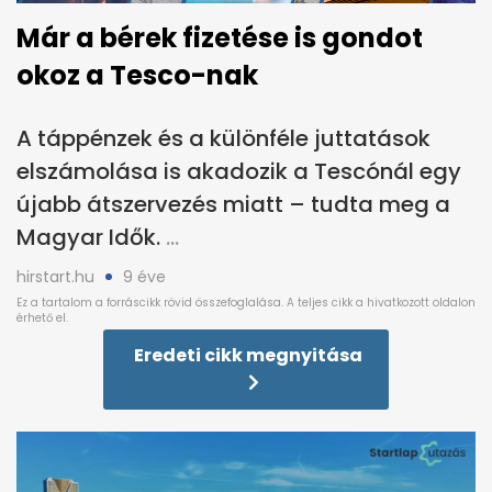
Már a bérek fizetése is gondot
okoz a Tesco-nak
A táppénzek és a különféle juttatások
elszámolása is akadozik a Tescónál egy
újabb átszervezés miatt – tudta meg a
Magyar Idők.
hirstart.hu
9 éve
Eredeti cikk megnyitása