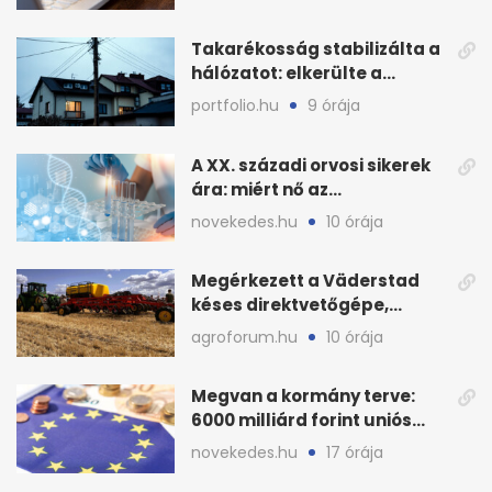
Takarékosság stabilizálta a
hálózatot: elkerülte a
sötétséget Magyarország
portfolio.hu
9 órája
A XX. századi orvosi sikerek
ára: miért nő az
egészségügy súlya?
novekedes.hu
10 órája
Megérkezett a Väderstad
késes direktvetőgépe,
bemutatón is látható
agroforum.hu
10 órája
Megvan a kormány terve:
6000 milliárd forint uniós
pénz sorsa
novekedes.hu
17 órája