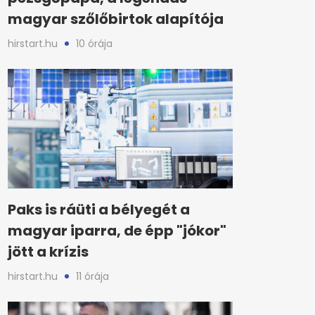
magyar szőlőbirtok alapítója
hirstart.hu
10 órája
Paks is ráüti a bélyegét a
magyar iparra, de épp "jókor"
jött a krízis
hirstart.hu
11 órája