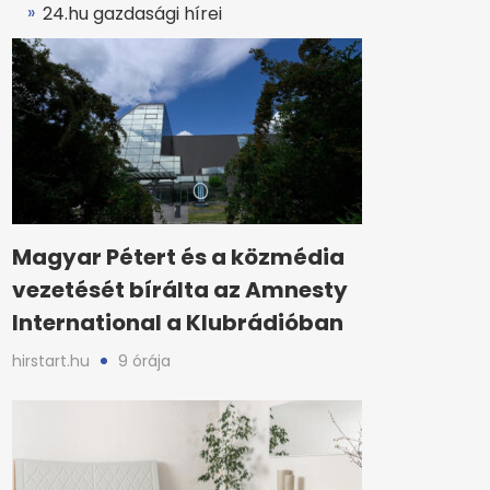
24.hu gazdasági hírei
Magyar Pétert és a közmédia
vezetését bírálta az Amnesty
International a Klubrádióban
hirstart.hu
9 órája