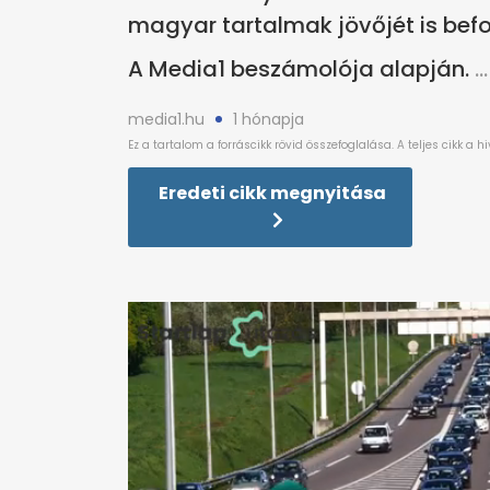
magyar tartalmak jövőjét is befo
A Media1 beszámolója alapján.
media1.hu
1 hónapja
Eredeti cikk megnyitása