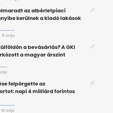
elmaradt az albérletpiaci
nyibe kerülnek a kiadó lakások
15 órája
ülföldön a bevásárlás? A GKI
árkózott a magyar árszint
órája
ése felpörgette az
tot: napi 4 milliárd forintos
18 órája