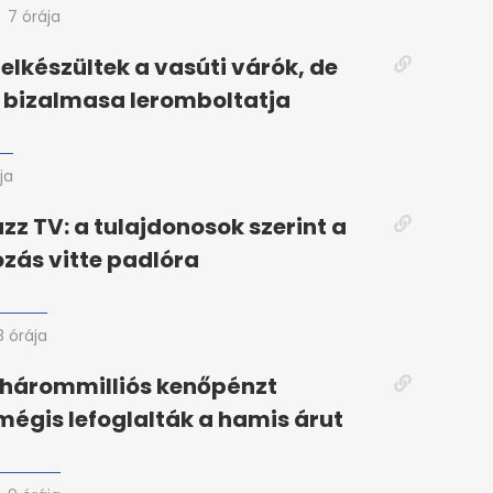
7 órája
lkészültek a vasúti várók, de
 bizalmasa leromboltatja
ja
azz TV: a tulajdonosok szerint a
ozás vitte padlóra
8 órája
-hárommilliós kenőpénzt
 mégis lefoglalták a hamis árut