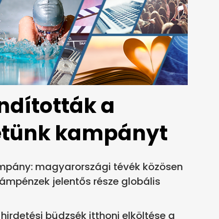
ndították a
etünk kampányt
kampány: magyarországi tévék közösen
klámpénzek jelentős része globális
irdetési büdzsék itthoni elköltése a