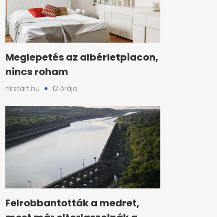
Meglepetés az albérletpiacon,
nincs roham
hirstart.hu
12 órája
Felrobbantották a medret,