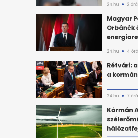
24.hu
2 órá
Magyar Pé
Orbánék é
energiar
24.hu
4 órá
Rétvári: 
a kormány
24.hu
7 órá
Kármán An
szélerőm
hálózatfe