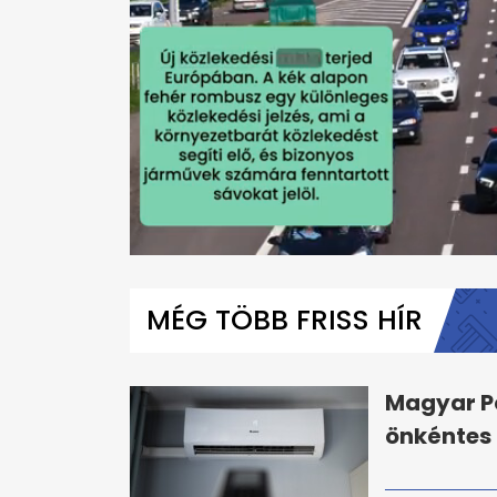
0
seconds
of
MÉG TÖBB FRISS HÍR
1
minute,
50
seconds
Volume
0%
Magyar Pé
önkéntes