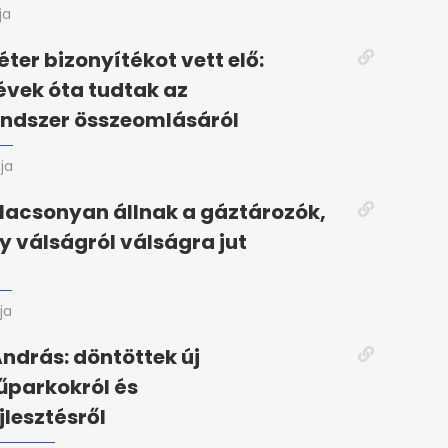
ja
ter bizonyítékot vett elő:
vek óta tudtak az
endszer összeomlásáról
ja
alacsonyan állnak a gáztározók,
 válságról válságra jut
ja
drás: döntöttek új
űparkokról és
jlesztésről