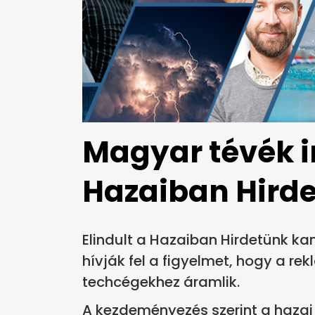
Magyar tévék i
Hazaiban Hird
Elindult a Hazaiban Hirdetünk 
hívják fel a figyelmet, hogy a re
techcégekhez áramlik.
A kezdeményezés szerint a hazai h