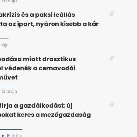
9 órája
krízis és a paksi leállás
ta az ipart, nyáron kisebb a kár
órája
padása miatt drasztikus
el védenék a cernavodăi
művet
13 órája
tírja a gazdálkodást: új
okat keres a mezőgazdaság
15 órája