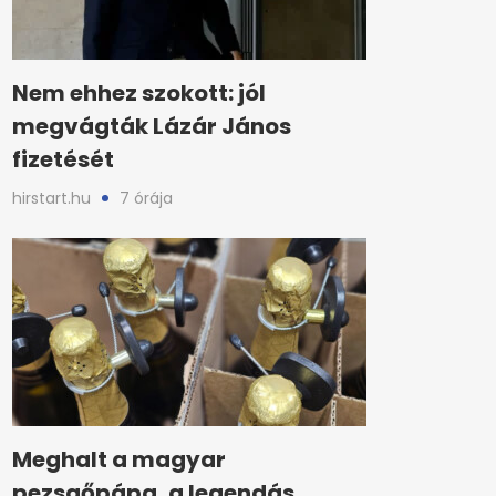
Nem ehhez szokott: jól
megvágták Lázár János
fizetését
hirstart.hu
7 órája
Meghalt a magyar
pezsgőpápa, a legendás