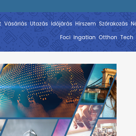
t
Vásárlás
Utazás
Időjárás
Hírszem
Szórakozás
N
Foci
Ingatlan
Otthon
Tech