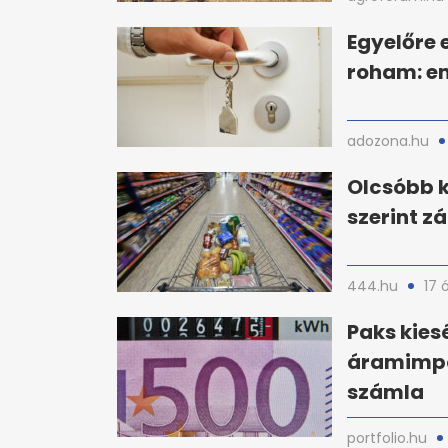
Egyelőre 
roham: en
adozona.hu
Olcsóbb k
szerint z
444.hu
17 
Paks kies
áramimpor
számla
portfolio.hu