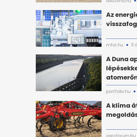
adozona.hu
Az energia
visszafog
mfor.hu
11 
A Duna a
lépésekk
atomerő
portfolio.hu
A klíma á
megoldás
agroforum.hu