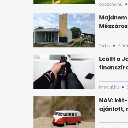
adozona.hu
Majdnem e
Mészáros
24.hu
7 órá
Leállt a J
finanszír
media1.hu
NAV: két
ajánlott,