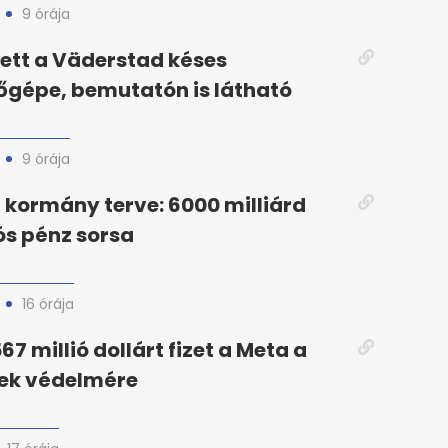
9 órája
ett a Väderstad késes
őgépe, bemutatón is látható
9 órája
kormány terve: 6000 milliárd
iós pénz sorsa
16 órája
67 millió dollárt fizet a Meta a
rek védelmére