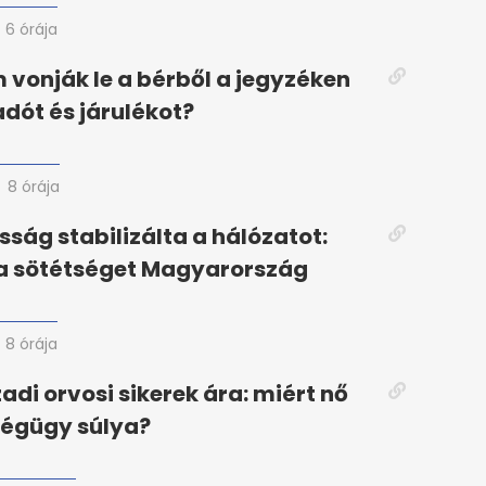
6 órája
 vonják le a bérből a jegyzéken
adót és járulékot?
8 órája
ság stabilizálta a hálózatot:
 a sötétséget Magyarország
8 órája
adi orvosi sikerek ára: miért nő
ségügy súlya?