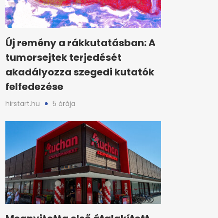
Új remény a rákkutatásban: A
tumorsejtek terjedését
akadályozza szegedi kutatók
felfedezése
hirstart.hu
5 órája