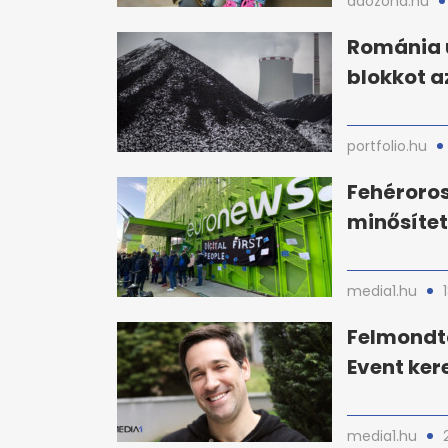
adozona.hu
Románia 
blokkot a
portfolio.hu
Fehéroro
minősítet
media1.hu
Felmondta
Event ker
media1.hu