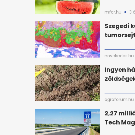
mfor.hu
3 
Szegedi k
tumorsejt
novekedes.hu
Ingyen há
zöldségek
agroforum.hu
2,27 milli
Tech Mag