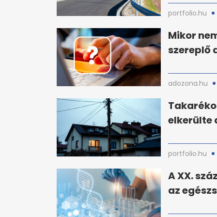
portfolio.hu
Mikor nem
szereplő 
adozona.hu
Takarékos
elkerülte
portfolio.hu
A XX. száz
az egész