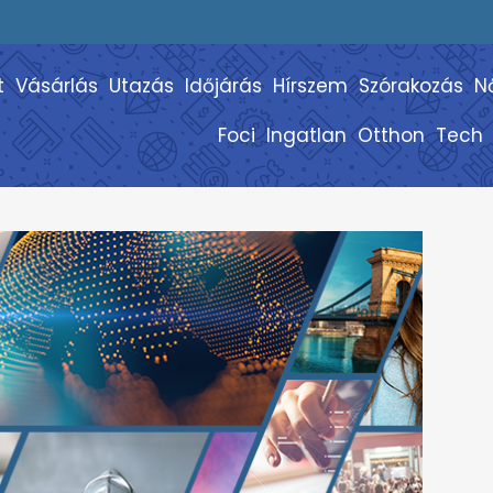
t
Vásárlás
Utazás
Időjárás
Hírszem
Szórakozás
N
Foci
Ingatlan
Otthon
Tech