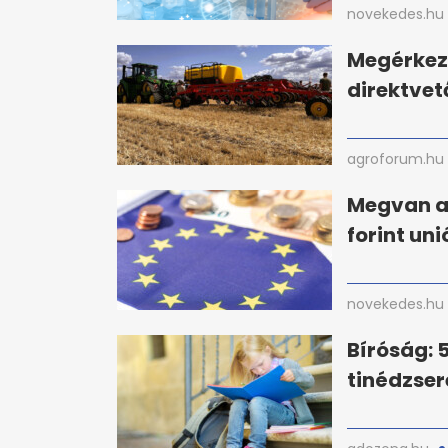
novekedes.hu
Megérkez
direktvet
agroforum.hu
Megvan a 
forint un
novekedes.hu
Bíróság: 5
tinédzse