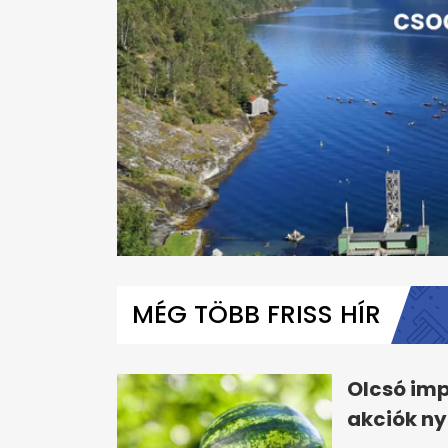
0
seconds
of
MÉG TÖBB FRISS HÍR
1
minute,
30
seconds
Volume
0%
Olcsó imp
akciók ny