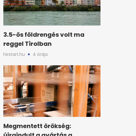
3.5-ös földrengés volt ma
reggel Tirolban
hirstart.hu
4 órája
Megmentett örökség:
újraindult a gyártás a