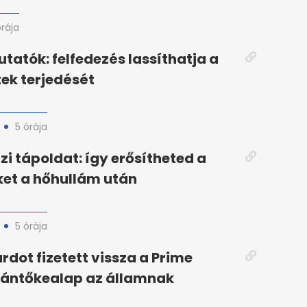
órája
utatók: felfedezés lassíthatja a
ek terjedését
5 órája
zi tápoldat: így erősítheted a
et a hőhullám után
5 órája
árdot fizetett vissza a Prime
ántőkealap az államnak