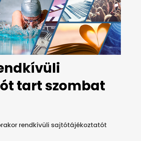
endkívüli
tót tart szombat
akor rendkívüli sajtótájékoztatót