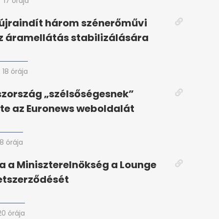
17 órája
újraindít három szénerőművi
z áramellátás stabilizálására
18 órája
szország „szélsőségesnek”
te az Euronews weboldalát
18 órája
 a Miniszterelnökség a Lounge
etszerződését
20 órája