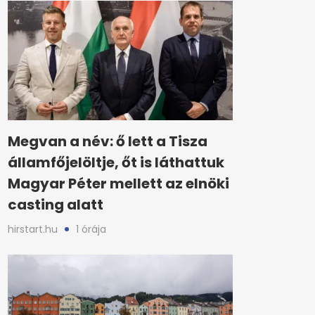
Megvan a név: ő lett a Tisza
államfőjelöltje, őt is láthattuk
Magyar Péter mellett az elnöki
casting alatt
hirstart.hu
1 órája