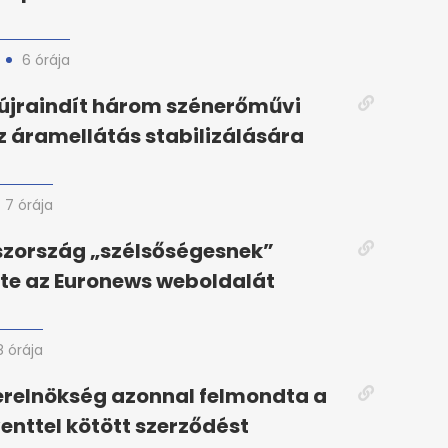
6 órája
újraindít három szénerőművi
z áramellátás stabilizálására
7 órája
szország „szélsőségesnek”
te az Euronews weboldalát
8 órája
erelnökség azonnal felmondta a
enttel kötött szerződést