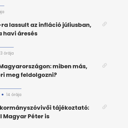
ája
ra lassult az infláció júliusban,
a havi áresés
13 órája
j Magyarországon: miben más,
éri meg feldolgozni?
14 órája
 kormányszóvivői tájékoztató:
 Magyar Péter is