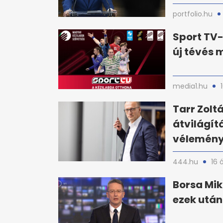
portfolio.hu
Sport TV-
új tévés
media1.hu
Tarr Zolt
átvilágít
vélemény
444.hu
16 
Borsa Mik
ezek utá