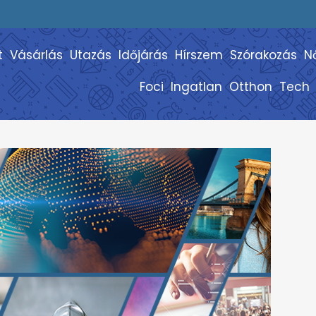
t
Vásárlás
Utazás
Időjárás
Hírszem
Szórakozás
N
Foci
Ingatlan
Otthon
Tech