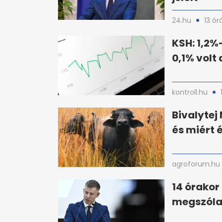
24.hu
13 ór
KSH: 1,2%-
0,1% volt 
kontroll.hu
Bivalyte
és miért 
agroforum.hu
14 órakor
megszólal