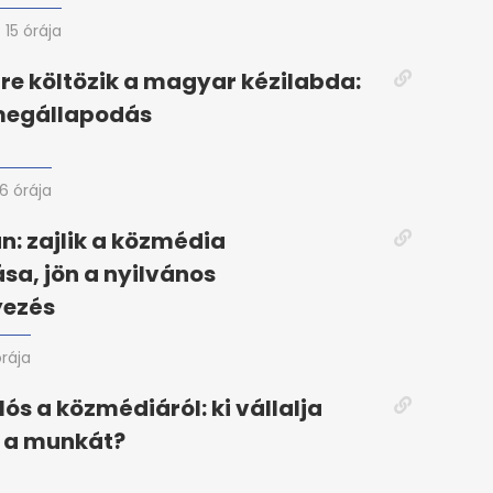
15 órája
re költözik a magyar kézilabda:
 megállapodás
16 órája
án: zajlik a közmédia
ása, jön a nyilvános
ezés
órája
lós a közmédiáról: ki vállalja
n a munkát?