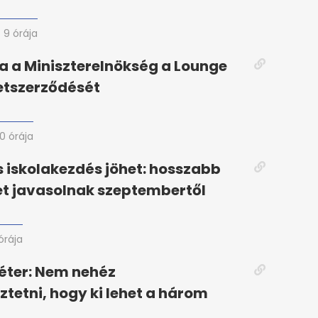
9 órája
 a Miniszterelnökség a Lounge
etszerződését
10 órája
iskolakezdés jöhet: hosszabb
t javasolnak szeptembertől
 órája
éter: Nem nehéz
ztetni, hogy ki lehet a három