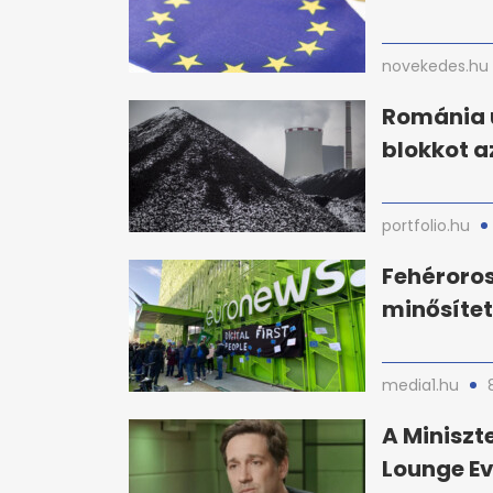
novekedes.hu
Románia 
blokkot a
portfolio.hu
Fehéroro
minősítet
media1.hu
A Miniszt
Lounge Ev