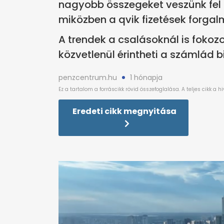
nagyobb összegeket veszünk fel 
miközben a qvik fizetések forgal
A trendek a csalásoknál is fokoz
közvetlenül érintheti a számlád 
penzcentrum.hu
1 hónapja
Eredeti cikk megnyitása