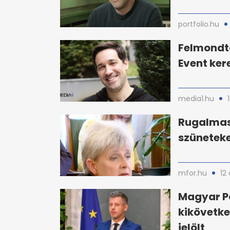
portfolio.hu
Felmondta
Event ker
media1.hu
Rugalmas 
szüneteke
mfor.hu
12
Magyar P
kikövetke
jelölt