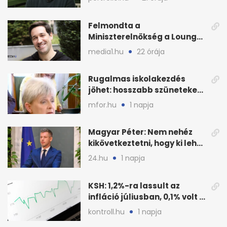
Felmondta a
Miniszterelnökség a Lounge
Event keretszerződését
media1.hu
22 órája
Rugalmas iskolakezdés
jöhet: hosszabb szüneteket
javasolnak szeptembertől
mfor.hu
1 napja
Magyar Péter: Nem nehéz
kikövetkeztetni, hogy ki lehet
a három jelölt
24.hu
1 napja
KSH: 1,2%-ra lassult az
infláció júliusban, 0,1% volt a
havi áresés
kontroll.hu
1 napja