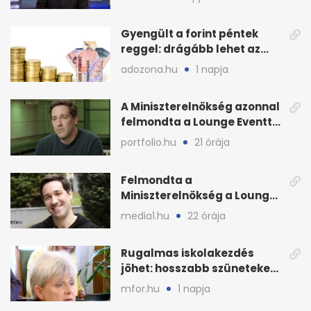
Gyengült a forint péntek
reggel: drágább lehet az
euró és a dollár
adozona.hu
1 napja
A Miniszterelnökség azonnal
felmondta a Lounge Eventtel
kötött szerződést
portfolio.hu
21 órája
Felmondta a
Miniszterelnökség a Lounge
Event keretszerződését
media1.hu
22 órája
Rugalmas iskolakezdés
jöhet: hosszabb szüneteket
javasolnak szeptembertől
mfor.hu
1 napja