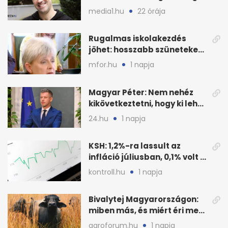
Event keretszerződését
media1.hu
22 órája
Rugalmas iskolakezdés
jöhet: hosszabb szüneteket
javasolnak szeptembertől
mfor.hu
1 napja
Magyar Péter: Nem nehéz
kikövetkeztetni, hogy ki lehet
a három jelölt
24.hu
1 napja
KSH: 1,2%-ra lassult az
infláció júliusban, 0,1% volt a
havi áresés
kontroll.hu
1 napja
Bivalytej Magyarországon:
miben más, és miért éri meg
feldolgozni?
agroforum.hu
1 napja