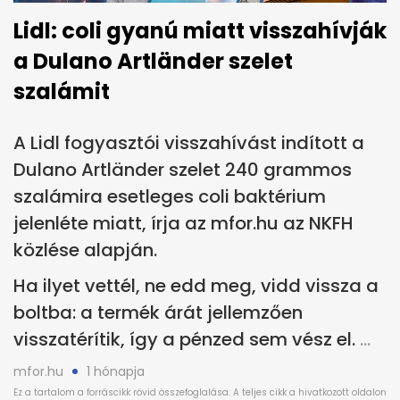
Lidl: coli gyanú miatt visszahívják
a Dulano Artländer szelet
szalámit
A Lidl fogyasztói visszahívást indított a
Dulano Artländer szelet 240 grammos
szalámira esetleges coli baktérium
jelenléte miatt, írja az mfor.hu az NKFH
közlése alapján.
Ha ilyet vettél, ne edd meg, vidd vissza a
boltba: a termék árát jellemzően
visszatérítik, így a pénzed sem vész el.
mfor.hu
1 hónapja