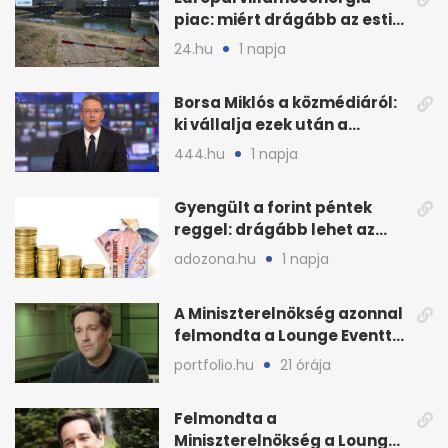
piac: miért drágább az esti
áram Magyarországon
24.hu
1 napja
Borsa Miklós a közmédiáról:
ki vállalja ezek után a
munkát?
444.hu
1 napja
Gyengült a forint péntek
reggel: drágább lehet az
euró és a dollár
adozona.hu
1 napja
A Miniszterelnökség azonnal
felmondta a Lounge Eventtel
kötött szerződést
portfolio.hu
21 órája
Felmondta a
Miniszterelnökség a Lounge