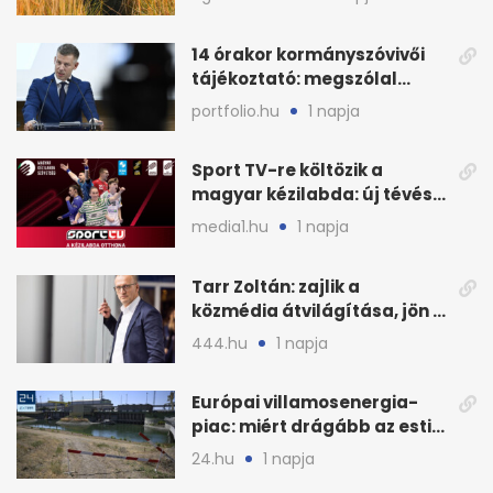
14 órakor kormányszóvivői
tájékoztató: megszólal
Magyar Péter is
portfolio.hu
1 napja
Sport TV-re költözik a
magyar kézilabda: új tévés
megállapodás
media1.hu
1 napja
Tarr Zoltán: zajlik a
közmédia átvilágítása, jön a
nyilvános véleményezés
444.hu
1 napja
Európai villamosenergia-
piac: miért drágább az esti
áram Magyarországon
24.hu
1 napja