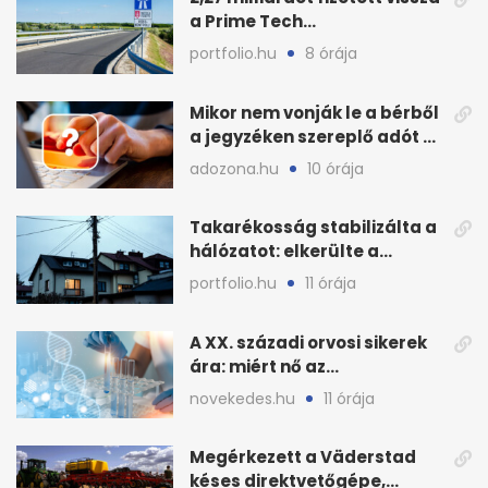
a Prime Tech
Magántőkealap az
portfolio.hu
8 órája
államnak
Mikor nem vonják le a bérből
a jegyzéken szereplő adót és
járulékot?
adozona.hu
10 órája
Takarékosság stabilizálta a
hálózatot: elkerülte a
sötétséget Magyarország
portfolio.hu
11 órája
A XX. századi orvosi sikerek
ára: miért nő az
egészségügy súlya?
novekedes.hu
11 órája
Megérkezett a Väderstad
késes direktvetőgépe,