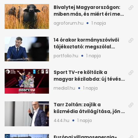
Bivalytej Magyarországon:
miben más, és miért éri meg
feldolgozni?
agroforum.hu
1 napja
14 órakor kormányszóvivői
tájékoztató: megszólal
Magyar Péter is
portfolio.hu
1 napja
Sport TV-re költözik a
magyar kézilabda: új tévés
megállapodás
media1.hu
1 napja
Tarr Zoltán: zajlik a
közmédia átvilágítása, jön a
nyilvános véleményezés
444.hu
1 napja
Európai villamosenergia-