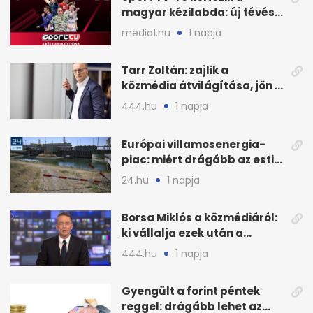
magyar kézilabda: új tévés
megállapodás
media1.hu
1 napja
Tarr Zoltán: zajlik a
közmédia átvilágítása, jön a
nyilvános véleményezés
444.hu
1 napja
Európai villamosenergia-
piac: miért drágább az esti
áram Magyarországon
24.hu
1 napja
Borsa Miklós a közmédiáról:
ki vállalja ezek után a
munkát?
444.hu
1 napja
Gyengült a forint péntek
reggel: drágább lehet az