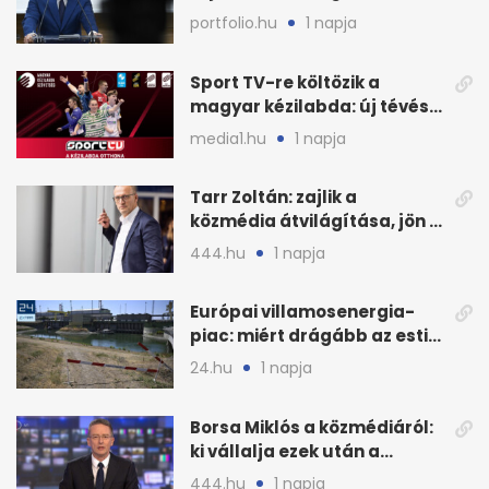
Magyar Péter is
portfolio.hu
1 napja
Sport TV-re költözik a
magyar kézilabda: új tévés
megállapodás
media1.hu
1 napja
Tarr Zoltán: zajlik a
közmédia átvilágítása, jön a
nyilvános véleményezés
444.hu
1 napja
Európai villamosenergia-
piac: miért drágább az esti
áram Magyarországon
24.hu
1 napja
Borsa Miklós a közmédiáról:
ki vállalja ezek után a
munkát?
444.hu
1 napja