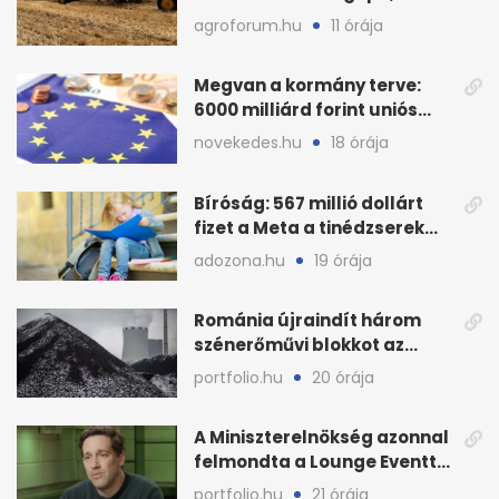
bemutatón is látható
agroforum.hu
11 órája
Megvan a kormány terve:
6000 milliárd forint uniós
pénz sorsa
novekedes.hu
18 órája
Bíróság: 567 millió dollárt
fizet a Meta a tinédzserek
védelmére
adozona.hu
19 órája
Románia újraindít három
szénerőművi blokkot az
áramellátás stabilizálására
portfolio.hu
20 órája
A Miniszterelnökség azonnal
felmondta a Lounge Eventtel
kötött szerződést
portfolio.hu
21 órája