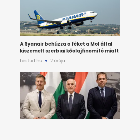
A Ryanair behúzza a féket a Mol által
kiszemelt szerbiai kőolajfinomító miatt
hirstart.hu
2 órája
Megvan a név: ő lett a Tisza
államfőjelöltje, őt is láthattuk Magyar