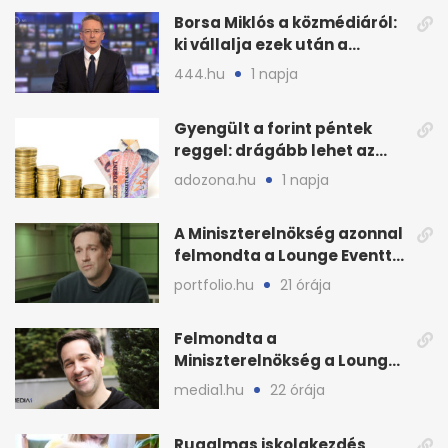
Borsa Miklós a közmédiáról:
ki vállalja ezek után a
munkát?
444.hu
1 napja
Gyengült a forint péntek
reggel: drágább lehet az
euró és a dollár
adozona.hu
1 napja
A Miniszterelnökség azonnal
felmondta a Lounge Eventtel
kötött szerződést
portfolio.hu
21 órája
Felmondta a
Miniszterelnökség a Lounge
Event keretszerződését
media1.hu
22 órája
Rugalmas iskolakezdés