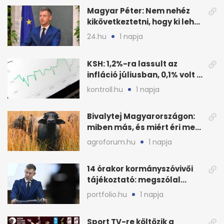
Magyar Péter: Nem nehéz
kikövetkeztetni, hogy ki lehet
a három jelölt
24.hu
1 napja
KSH: 1,2%-ra lassult az
infláció júliusban, 0,1% volt a
havi áresés
kontroll.hu
1 napja
Bivalytej Magyarországon:
miben más, és miért éri meg
feldolgozni?
agroforum.hu
1 napja
14 órakor kormányszóvivői
tájékoztató: megszólal
Magyar Péter is
portfolio.hu
1 napja
Sport TV-re költözik a