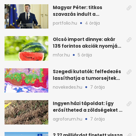
Magyar Péter: titkos
szavazás indult a
köztársasági elnökjelöltről
portfolio.hu
4 órája
Olcsó import dinnye: akár
135 forintos akciók nyomják
le a piacot
mfor.hu
5 órája
Szegedi kutatók: felfedezés
lassíthatja a tumorsejtek
terjedését
novekedes.hu
7 órája
Ingyen házi tápoldat: így
erősítheted a zöldségeket a
hőhullám után
agroforum.hu
7 órája
2,27 milliárdot fizetett vissza