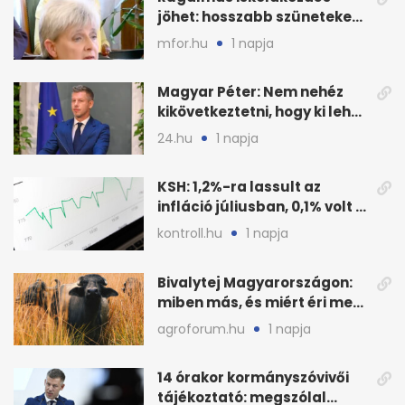
jöhet: hosszabb szüneteket
javasolnak szeptembertől
mfor.hu
1 napja
Magyar Péter: Nem nehéz
kikövetkeztetni, hogy ki lehet
a három jelölt
24.hu
1 napja
KSH: 1,2%-ra lassult az
infláció júliusban, 0,1% volt a
havi áresés
kontroll.hu
1 napja
Bivalytej Magyarországon:
miben más, és miért éri meg
feldolgozni?
agroforum.hu
1 napja
14 órakor kormányszóvivői
tájékoztató: megszólal