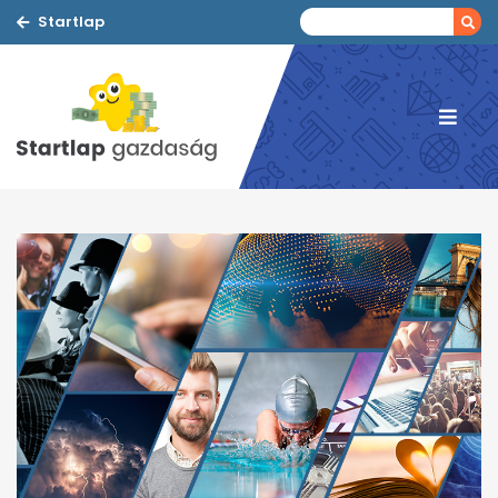
Startlap