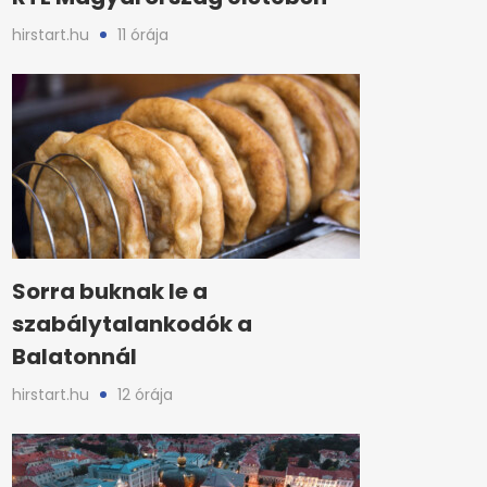
hirstart.hu
11 órája
Sorra buknak le a
szabálytalankodók a
Balatonnál
hirstart.hu
12 órája