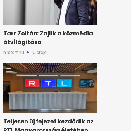
Tarr Zoltán: Zajlik a közmédia
átvilágítása
hirstart.hu
10 órája
Teljesen új fejezet kezdődik az
RTL Magyarország életében