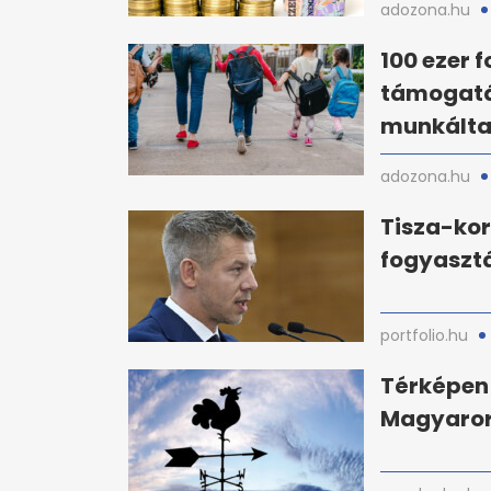
adozona.hu
100 ezer f
támogatá
munkáltat
adozona.hu
Tisza-ko
fogyaszt
portfolio.hu
Térképen 
Magyaror