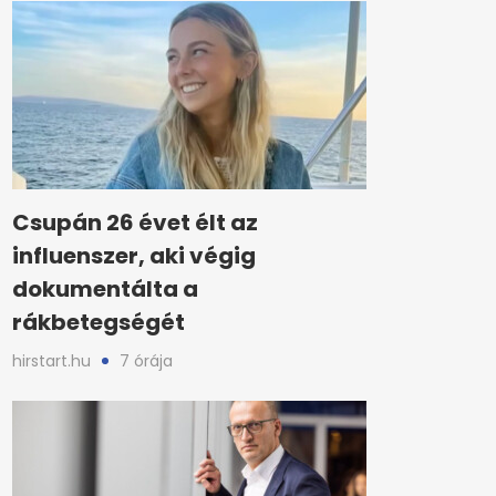
Csupán 26 évet élt az
influenszer, aki végig
dokumentálta a
rákbetegségét
hirstart.hu
7 órája