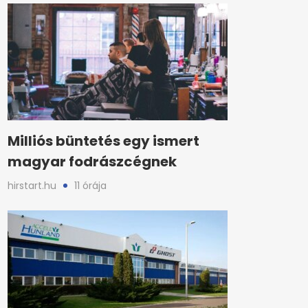
Milliós büntetés egy ismert
magyar fodrászcégnek
hirstart.hu
11 órája