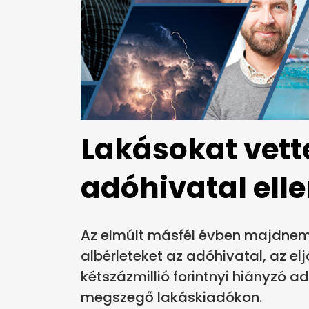
Lakásokat vette
adóhivatal elle
Az elmúlt másfél évben majdnem 
albérleteket az adóhivatal, az e
kétszázmillió forintnyi hiányzó a
megszegő lakáskiadókon.