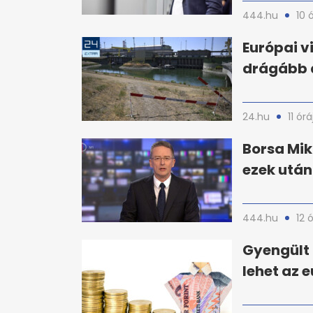
444.hu
10 
Európai v
drágább 
24.hu
11 órá
Borsa Mik
ezek utá
444.hu
12 
Gyengült 
lehet az e