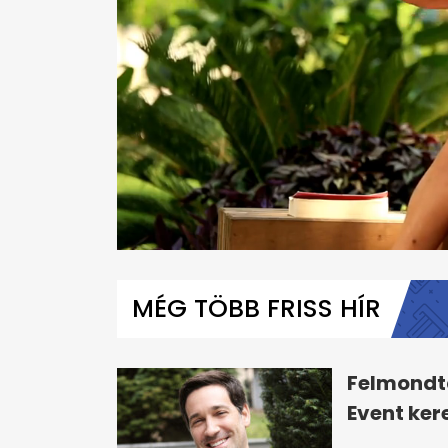
0
seconds
of
MÉG TÖBB FRISS HÍR
54
seconds
Volume
0%
Felmondta
Event ker