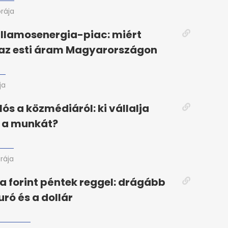
órája
illamosenergia-piac: miért
az esti áram Magyarországon
ja
lós a közmédiáról: ki vállalja
n a munkát?
órája
a forint péntek reggel: drágább
uró és a dollár