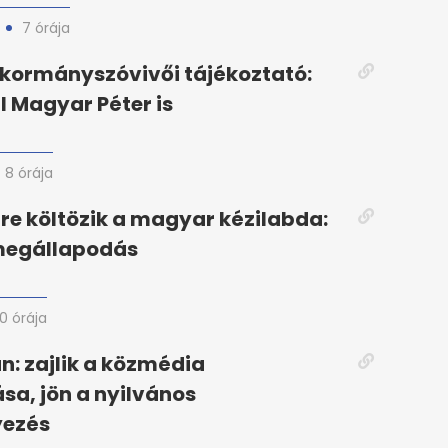
7 órája
 kormányszóvivői tájékoztató:
 Magyar Péter is
8 órája
re költözik a magyar kézilabda:
 megállapodás
10 órája
án: zajlik a közmédia
ása, jön a nyilvános
ezés