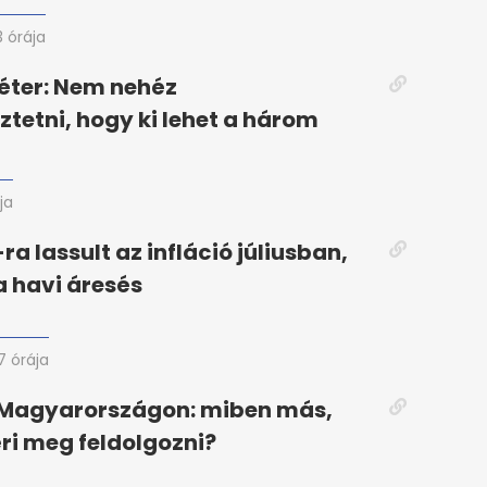
3 órája
éter: Nem nehéz
ztetni, hogy ki lehet a három
ja
ra lassult az infláció júliusban,
a havi áresés
7 órája
j Magyarországon: miben más,
éri meg feldolgozni?