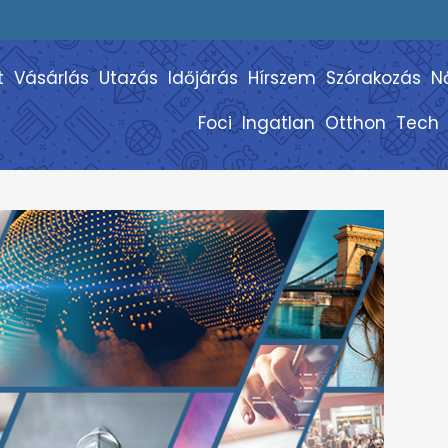
t
Vásárlás
Utazás
Időjárás
Hírszem
Szórakozás
N
Foci
Ingatlan
Otthon
Tech