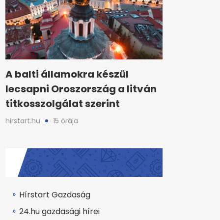
A balti államokra készül
lecsapni Oroszország a litván
titkosszolgálat szerint
hirstart.hu
15 órája
Hírstart Gazdaság
24.hu gazdasági hírei