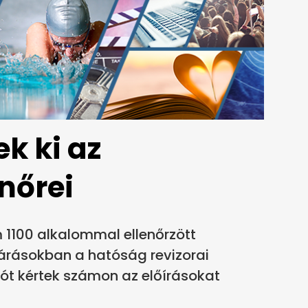
k ki az
nőrei
1100 alkalommal ellenőrzött
ljárásokban a hatóság revizorai
dót kértek számon az előírásokat