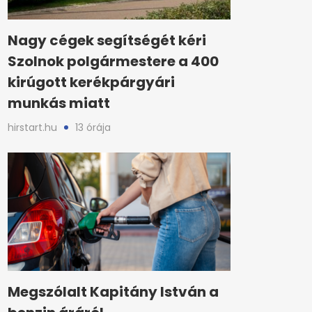
Nagy cégek segítségét kéri
Szolnok polgármestere a 400
kirúgott kerékpárgyári
munkás miatt
hirstart.hu
13 órája
Megszólalt Kapitány István a