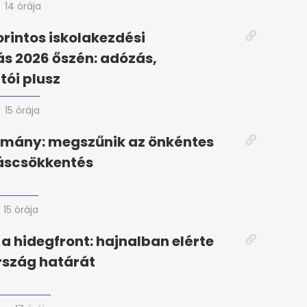
14 órája
orintos iskolakezdési
s 2026 őszén: adózás,
ói plusz
15 órája
rmány: megszűnik az önkéntes
áscsökkentés
15 órája
a hidegfront: hajnalban elérte
szág határát