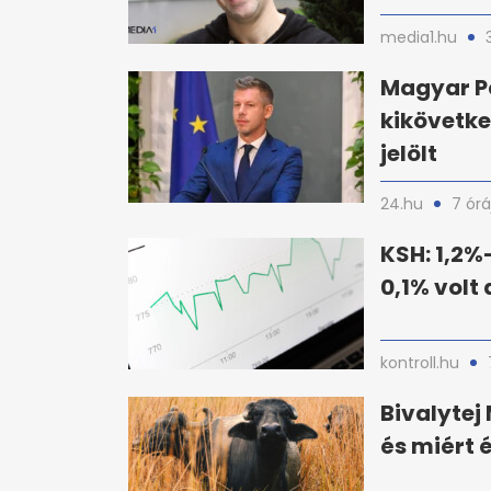
media1.hu
Magyar P
kikövetke
jelölt
24.hu
7 órá
KSH: 1,2%-
0,1% volt 
kontroll.hu
Bivalyte
és miért 