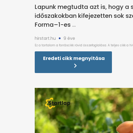
Lapunk megtudta azt is, hogy a 
időszakokban kifejezetten sok sz
Forma–1-es
hirstart.hu
9 éve
Eredeti cikk megnyitása