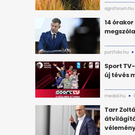
agroforum.hu
14 órakor
megszólal
portfolio.hu
Sport TV-
új tévés
media1.hu
Tarr Zolt
átvilágít
vélemény