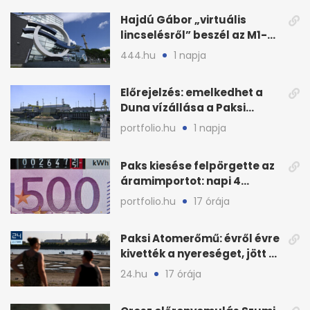
Hajdú Gábor „virtuális
lincselésről” beszél az M1-
ből kirúgása után
444.hu
1 napja
Előrejelzés: emelkedhet a
Duna vízállása a Paksi
Atomerőműnél
portfolio.hu
1 napja
Paks kiesése felpörgette az
áramimportot: napi 4
milliárd forintos számla
portfolio.hu
17 órája
Paksi Atomerőmű: évről évre
kivették a nyereséget, jött a
baj
24.hu
17 órája