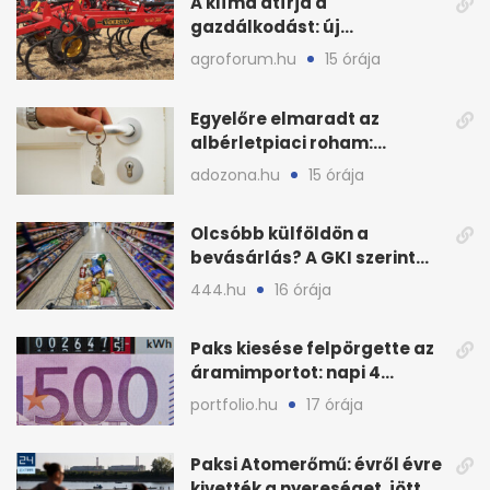
A klíma átírja a
gazdálkodást: új
megoldásokat keres a
agroforum.hu
15 órája
mezőgazdaság
Egyelőre elmaradt az
albérletpiaci roham:
ennyibe kerülnek a kiadó
adozona.hu
15 órája
lakások
Olcsóbb külföldön a
bevásárlás? A GKI szerint
zárkózott a magyar árszint
444.hu
16 órája
Paks kiesése felpörgette az
áramimportot: napi 4
milliárd forintos számla
portfolio.hu
17 órája
Paksi Atomerőmű: évről évre
kivették a nyereséget, jött a