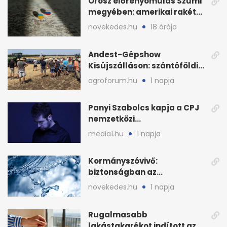
Orosz előrenyomulás Szumi
megyében: amerikai rakéták
is zsákmányként
novekedes.hu
18 órája
Andest-Gépshow
Kisújszálláson: szántóföldi
bemutató 2026. augusztus
agroforum.hu
1 napja
12-én
Panyi Szabolcs kapja a CPJ
nemzetközi
sajtószabadság-díját
media1.hu
1 napja
Kormányszóvivő:
biztonságban az
ivóvízkészlet, nincs
novekedes.hu
1 napja
stratégiai vízhiány
Rugalmasabb
lakástakarékot indított az