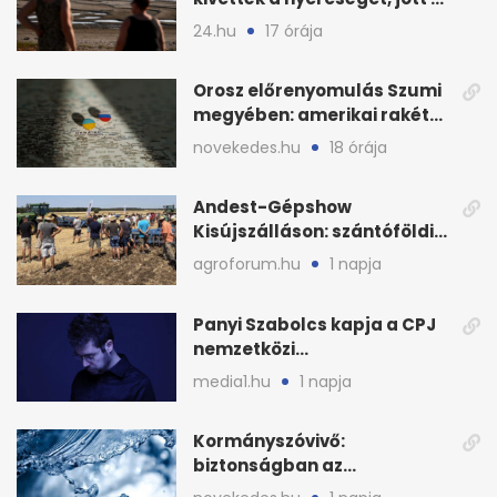
baj
24.hu
17 órája
Orosz előrenyomulás Szumi
megyében: amerikai rakéták
is zsákmányként
novekedes.hu
18 órája
Andest-Gépshow
Kisújszálláson: szántóföldi
bemutató 2026. augusztus
agroforum.hu
1 napja
12-én
Panyi Szabolcs kapja a CPJ
nemzetközi
sajtószabadság-díját
media1.hu
1 napja
Kormányszóvivő:
biztonságban az
ivóvízkészlet, nincs