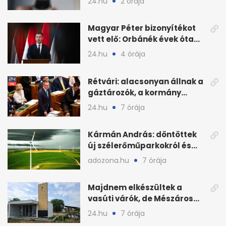
24.hu
2 órája
Magyar Péter bizonyítékot
vett elő: Orbánék évek óta
tudtak az energiarendszer
24.hu
4 órája
összeomlásáról
Rétvári: alacsonyan állnak a
gáztározók, a kormány
válságról válságra jut
24.hu
7 órája
Kármán András: döntöttek
új szélerőműparkokról és
hálózatfejlesztésről
adozona.hu
7 órája
Majdnem elkészültek a
vasúti várók, de Mészáros
bizalmasa leromboltatja
24.hu
7 órája