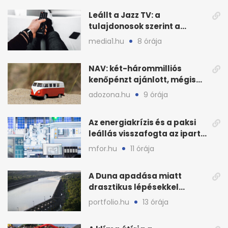
Leállt a Jazz TV: a
tulajdonosok szerint a
finanszírozás vitte padlóra
media1.hu
8 órája
NAV: két-hárommilliós
kenőpénzt ajánlott, mégis
lefoglalták a hamis árut
adozona.hu
9 órája
Az energiakrízis és a paksi
leállás visszafogta az ipart,
nyáron kisebb a kár
mfor.hu
11 órája
A Duna apadása miatt
drasztikus lépésekkel
védenék a cernavodăi
portfolio.hu
13 órája
atomerőművet