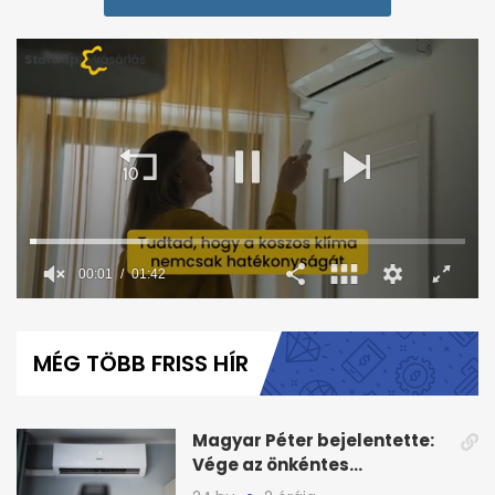
00:02
01:42
0
seconds
of
MÉG TÖBB FRISS HÍR
1
minute,
42
seconds
Magyar Péter bejelentette:
Vége az önkéntes
fogyasztáscsökkentésnek