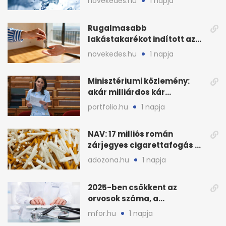
novekedes.hu
1 napja
stratégiai vízhiány
Rugalmasabb
lakástakarékot indított az
OTP: két köztes kilépéssel
novekedes.hu
1 napja
Minisztériumi közlemény:
akár milliárdos kár
fenyegette Budapest fáit
portfolio.hu
1 napja
NAV: 17 milliós román
zárjegyes cigarettafogás az
M1-esen
adozona.hu
1 napja
2025-ben csökkent az
orvosok száma, a
háziorvosokra még több
mfor.hu
1 napja
teher jut