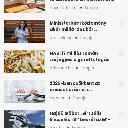
OTP: két köztes kilépéssel
novekedes.hu
1 napja
Minisztériumi közlemény:
akár milliárdos kár
fenyegette Budapest fáit
portfolio.hu
1 napja
NAV: 17 milliós román
zárjegyes cigarettafogás az
M1-esen
adozona.hu
1 napja
2025-ben csökkent az
orvosok száma, a
háziorvosokra még több
mfor.hu
1 napja
teher jut
Hajdú Gábor „virtuális
lincselésről” beszél az M1-
ből kirúgása után