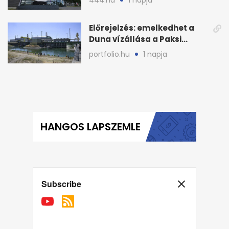
444.hu
1 napja
Előrejelzés: emelkedhet a
Duna vízállása a Paksi
Atomerőműnél
portfolio.hu
1 napja
HANGOS LAPSZEMLE