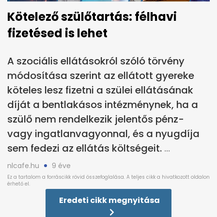
Kötelező szülőtartás: félhavi
fizetésed is lehet
A szociális ellátásokról szóló törvény
módosítása szerint az ellátott gyereke
köteles lesz fizetni a szülei ellátásának
díját a bentlakásos intézménynek, ha a
szülő nem rendelkezik jelentős pénz-
vagy ingatlanvagyonnal, és a nyugdíja
sem fedezi az ellátás költségeit.
nlcafe.hu
9 éve
Eredeti cikk megnyitása