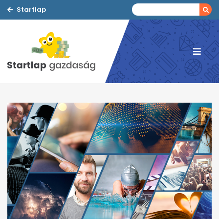
Startlap