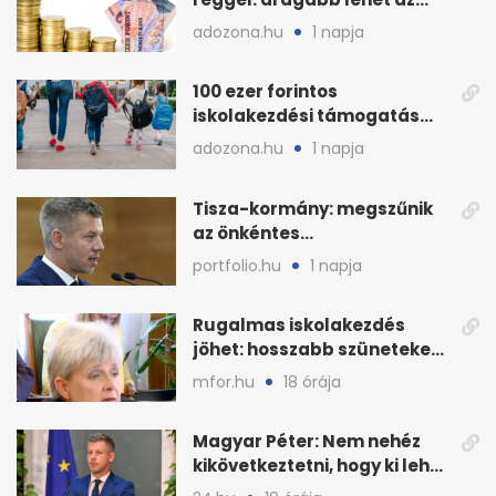
euró és a dollár
adozona.hu
1 napja
100 ezer forintos
iskolakezdési támogatás
2026 őszén: adózás,
adozona.hu
1 napja
munkáltatói plusz
Tisza-kormány: megszűnik
az önkéntes
fogyasztáscsökkentés
portfolio.hu
1 napja
Rugalmas iskolakezdés
jöhet: hosszabb szüneteket
javasolnak szeptembertől
mfor.hu
18 órája
Magyar Péter: Nem nehéz
kikövetkeztetni, hogy ki lehet
a három jelölt