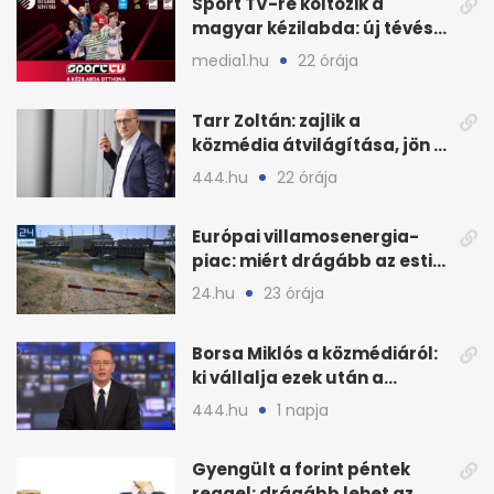
Sport TV-re költözik a
magyar kézilabda: új tévés
megállapodás
media1.hu
22 órája
Tarr Zoltán: zajlik a
közmédia átvilágítása, jön a
nyilvános véleményezés
444.hu
22 órája
Európai villamosenergia-
piac: miért drágább az esti
áram Magyarországon
24.hu
23 órája
Borsa Miklós a közmédiáról:
ki vállalja ezek után a
munkát?
444.hu
1 napja
Gyengült a forint péntek
reggel: drágább lehet az