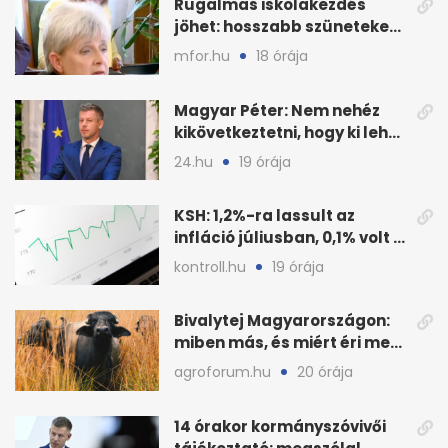
Rugalmas iskolakezdés
jöhet: hosszabb szüneteket
javasolnak szeptembertől
mfor.hu
18 órája
Magyar Péter: Nem nehéz
kikövetkeztetni, hogy ki lehet
a három jelölt
24.hu
19 órája
KSH: 1,2%-ra lassult az
infláció júliusban, 0,1% volt a
havi áresés
kontroll.hu
19 órája
Bivalytej Magyarországon:
miben más, és miért éri meg
feldolgozni?
agroforum.hu
20 órája
14 órakor kormányszóvivői