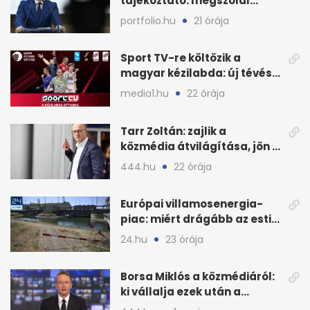
tájékoztató: megszólal
Magyar Péter is
portfolio.hu
21 órája
Sport TV-re költözik a
magyar kézilabda: új tévés
megállapodás
media1.hu
22 órája
Tarr Zoltán: zajlik a
közmédia átvilágítása, jön a
nyilvános véleményezés
444.hu
22 órája
Európai villamosenergia-
piac: miért drágább az esti
áram Magyarországon
24.hu
23 órája
Borsa Miklós a közmédiáról:
ki vállalja ezek után a
munkát?