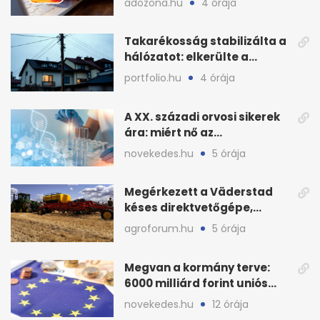
adozona.hu
4 órája
Takarékosság stabilizálta a
hálózatot: elkerülte a
sötétséget Magyarország
portfolio.hu
4 órája
A XX. századi orvosi sikerek
ára: miért nő az
egészségügy súlya?
novekedes.hu
5 órája
Megérkezett a Väderstad
késes direktvetőgépe,
bemutatón is látható
agroforum.hu
5 órája
Megvan a kormány terve:
6000 milliárd forint uniós
pénz sorsa
novekedes.hu
12 órája