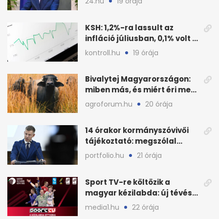
24.hu
19 órája
KSH: 1,2%-ra lassult az
infláció júliusban, 0,1% volt a
havi áresés
kontroll.hu
19 órája
Bivalytej Magyarországon:
miben más, és miért éri meg
feldolgozni?
agroforum.hu
20 órája
14 órakor kormányszóvivői
tájékoztató: megszólal
Magyar Péter is
portfolio.hu
21 órája
Sport TV-re költözik a
magyar kézilabda: új tévés
megállapodás
media1.hu
22 órája