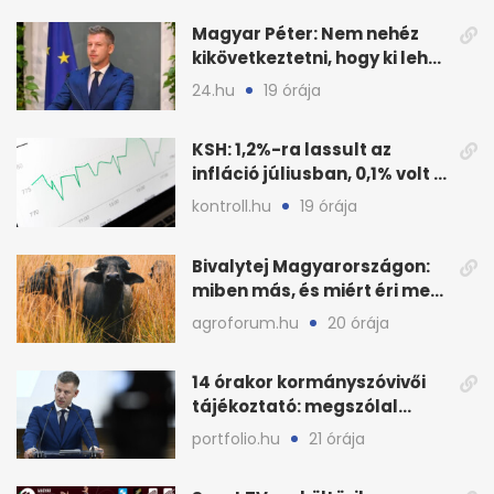
Magyar Péter: Nem nehéz
kikövetkeztetni, hogy ki lehet
a három jelölt
24.hu
19 órája
KSH: 1,2%-ra lassult az
infláció júliusban, 0,1% volt a
havi áresés
kontroll.hu
19 órája
Bivalytej Magyarországon:
miben más, és miért éri meg
feldolgozni?
agroforum.hu
20 órája
14 órakor kormányszóvivői
tájékoztató: megszólal
Magyar Péter is
portfolio.hu
21 órája