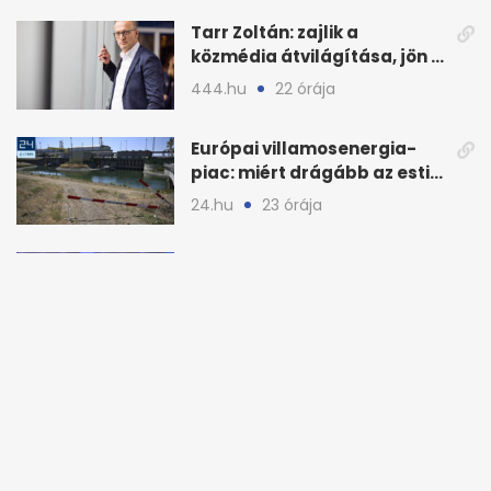
Tarr Zoltán: zajlik a
közmédia átvilágítása, jön a
nyilvános véleményezés
444.hu
22 órája
Európai villamosenergia-
piac: miért drágább az esti
áram Magyarországon
24.hu
23 órája
Borsa Miklós a közmédiáról:
ki vállalja ezek után a
munkát?
444.hu
1 napja
Gyengült a forint péntek
reggel: drágább lehet az
euró és a dollár
adozona.hu
1 napja