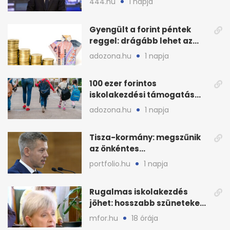
444.hu
1 napja
Gyengült a forint péntek
reggel: drágább lehet az
euró és a dollár
adozona.hu
1 napja
100 ezer forintos
iskolakezdési támogatás
2026 őszén: adózás,
adozona.hu
1 napja
munkáltatói plusz
Tisza-kormány: megszűnik
az önkéntes
fogyasztáscsökkentés
portfolio.hu
1 napja
Rugalmas iskolakezdés
jöhet: hosszabb szüneteket
javasolnak szeptembertől
mfor.hu
18 órája