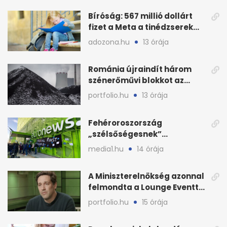
Bíróság: 567 millió dollárt
fizet a Meta a tinédzserek
védelmére
adozona.hu
13 órája
Románia újraindít három
szénerőművi blokkot az
áramellátás stabilizálására
portfolio.hu
13 órája
Fehéroroszország
„szélsőségesnek”
minősítette az Euronews
media1.hu
14 órája
weboldalát
A Miniszterelnökség azonnal
felmondta a Lounge Eventtel
kötött szerződést
portfolio.hu
15 órája