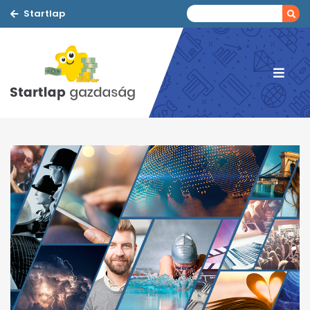
Startlap