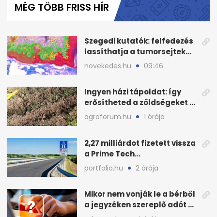
MÉG TÖBB FRISS HÍR
1
minute,
2
seconds
Szegedi kutatók: felfedezés
lassíthatja a tumorsejtek
terjedését
novekedes.hu
09:46
Ingyen házi tápoldat: így
erősítheted a zöldségeket a
hőhullám után
agroforum.hu
1 órája
2,27 milliárdot fizetett vissza
a Prime Tech
Magántőkealap az
portfolio.hu
2 órája
államnak
Mikor nem vonják le a bérből
a jegyzéken szereplő adót és
járulékot?