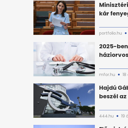
Minisztér
kár fenye
portfolio.hu
2025-ben
háziorvos
mfor.hu
18
Hajdú Gáb
beszél az
444.hu
19 