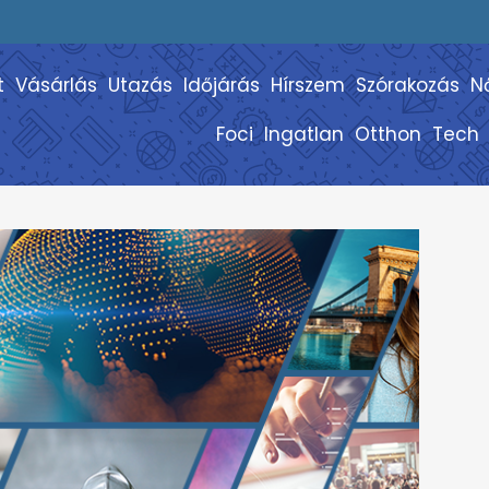
t
Vásárlás
Utazás
Időjárás
Hírszem
Szórakozás
N
Foci
Ingatlan
Otthon
Tech