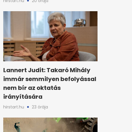
hirstart.hu
20 órája
Lannert Judit: Takaró Mihály
immár semmilyen befolyással
nem bír az oktatás
irányítására
hirstart.hu
23 órája