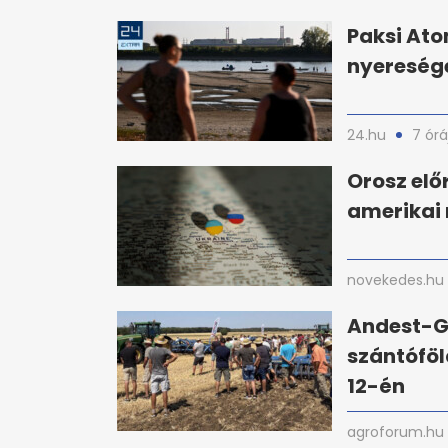
Paksi Ato
nyereséget
24.hu
7 órá
Orosz el
amerikai
novekedes.hu
Andest-G
szántóföl
12-én
agroforum.hu