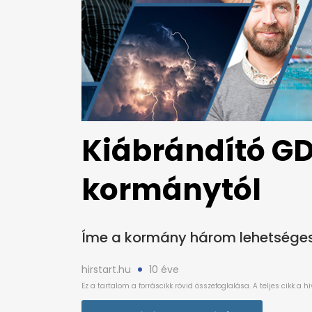
Kiábrándító GD
kormánytól
Íme a kormány három lehetséges
hirstart.hu
10 éve