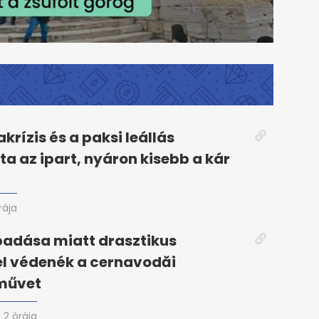
krízis és a paksi leállás
ta az ipart, nyáron kisebb a kár
rája
padása miatt drasztikus
el védenék a cernavodăi
művet
2 órája