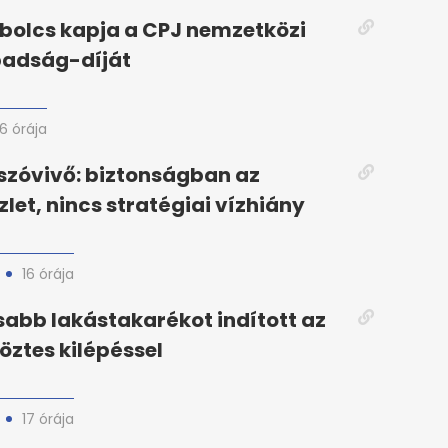
bolcs kapja a CPJ nemzetközi
badság-díját
16 órája
zóvivő: biztonságban az
zlet, nincs stratégiai vízhiány
16 órája
abb lakástakarékot indított az
köztes kilépéssel
17 órája