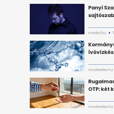
Panyi Sza
sajtósza
media1.hu
Kormánys
ivóvízkés
novekedes.hu
Rugalmas
OTP: két 
novekedes.hu