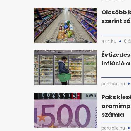
Olcsóbb k
szerint z
444.hu
6 ó
Évtizedes
infláció a
portfolio.hu
Paks kies
áramimpor
számla
portfolio.hu