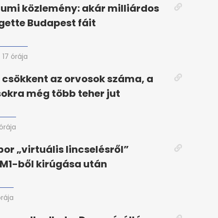
iumi közlemény: akár milliárdos
gette Budapest fáit
17 órája
 csökkent az orvosok száma, a
okra még több teher jut
 órája
or „virtuális lincselésről”
 M1-ből kirúgása után
órája