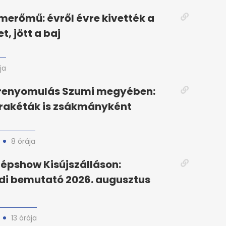
merőmű: évről évre kivették a
, jött a baj
ja
őrenyomulás Szumi megyében:
 rakéták is zsákmányként
8 órája
épshow Kisújszálláson:
di bemutató 2026. augusztus
13 órája