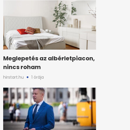
Meglepetés az albérletpiacon,
nincs roham
hirstart.hu
1 órája