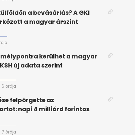
ülföldön a bevásárlás? A GKI
árkózott a magyar árszint
rája
 mélypontra kerülhet a magyar
 KSH új adata szerint
6 órája
ése felpörgette az
tot: napi 4 milliárd forintos
7 órája