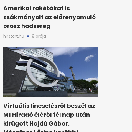
Amerikai rakétákat is
zsákmányolt az előrenyomuló
orosz hadsereg
hirstart.hu
8 órája
Virtuális lincselésről beszél az
M1 Híradó éléről fél nap után
kirúgott Hajdú Gábor,