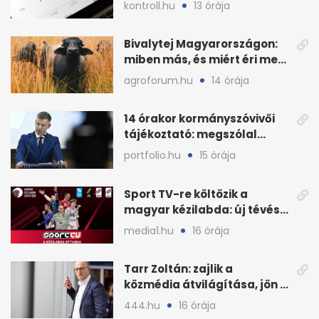
havi áresés
kontroll.hu
13 órája
Bivalytej Magyarországon:
miben más, és miért éri meg
feldolgozni?
agroforum.hu
14 órája
14 órakor kormányszóvivői
tájékoztató: megszólal
Magyar Péter is
portfolio.hu
15 órája
Sport TV-re költözik a
magyar kézilabda: új tévés
megállapodás
media1.hu
16 órája
Tarr Zoltán: zajlik a
közmédia átvilágítása, jön a
nyilvános véleményezés
444.hu
16 órája