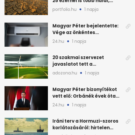
25 ezernél is több halál,
folytatódhat
portfolio.hu
1 napja
Magyar Péter bejelentette:
Vége az önkéntes
fogyasztáscsökkentésnek
24.hu
1 napja
20 szakmai szervezet
javaslatot tett a
fenntartható szélenergia-
adozona.hu
1 napja
bővítésre
Magyar Péter bizonyítékot
vett elő: Orbánék évek óta
tudtak az energiarendszer
24.hu
1 napja
összeomlásáról
Iráni terv a Hormuzi-szoros
korlátozásáról: hirtelen
megugrott az olajár