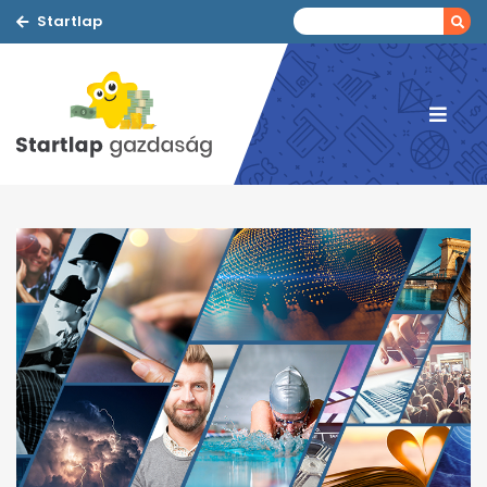
Startlap