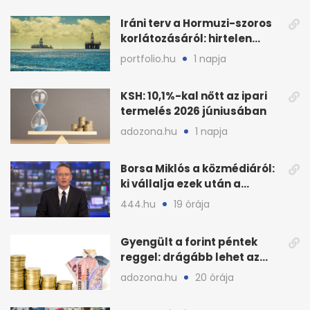
Iráni terv a Hormuzi-szoros
korlátozásáról: hirtelen
megugrott az olajár
portfolio.hu
1 napja
KSH: 10,1%-kal nőtt az ipari
termelés 2026 júniusában
adozona.hu
1 napja
Borsa Miklós a közmédiáról:
ki vállalja ezek után a
munkát?
444.hu
19 órája
Gyengült a forint péntek
reggel: drágább lehet az
euró és a dollár
adozona.hu
20 órája