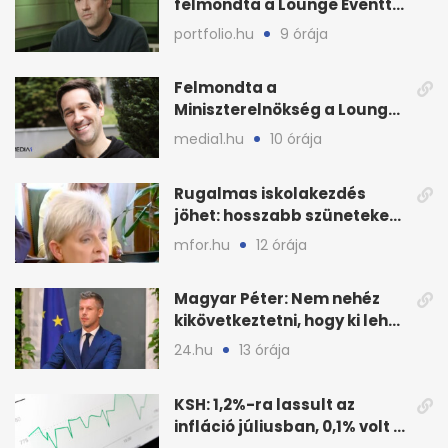
felmondta a Lounge Eventtel
kötött szerződést
portfolio.hu
9 órája
Felmondta a
Miniszterelnökség a Lounge
Event keretszerződését
media1.hu
10 órája
Rugalmas iskolakezdés
jöhet: hosszabb szüneteket
javasolnak szeptembertől
mfor.hu
12 órája
Magyar Péter: Nem nehéz
kikövetkeztetni, hogy ki lehet
a három jelölt
24.hu
13 órája
KSH: 1,2%-ra lassult az
infláció júliusban, 0,1% volt a