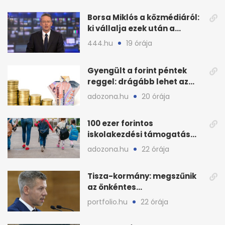
Borsa Miklós a közmédiáról:
ki vállalja ezek után a
munkát?
444.hu
19 órája
Gyengült a forint péntek
reggel: drágább lehet az
euró és a dollár
adozona.hu
20 órája
100 ezer forintos
iskolakezdési támogatás
2026 őszén: adózás,
adozona.hu
22 órája
munkáltatói plusz
Tisza-kormány: megszűnik
az önkéntes
fogyasztáscsökkentés
portfolio.hu
22 órája