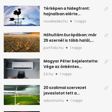
Térképen a hidegfront:
hajnalban elérte
Magyarország határát
novekedes.hu
1 napja
Hőhullám Európában: már
25 ezernél is több halál,
folytatódhat
portfolio.hu
1 napja
Magyar Péter bejelentette:
Vége az önkéntes
fogyasztáscsökkentésnek
24.hu
1 napja
20 szakmai szervezet
javaslatot tett a
fenntartható szélenergia-
adozona.hu
1 napja
bővítésre