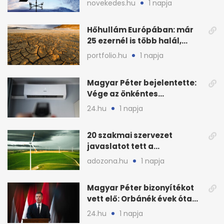
novekedes.hu
1 napja
Hőhullám Európában: már
25 ezernél is több halál,
folytatódhat
portfolio.hu
1 napja
Magyar Péter bejelentette:
Vége az önkéntes
fogyasztáscsökkentésnek
24.hu
1 napja
20 szakmai szervezet
javaslatot tett a
fenntartható szélenergia-
adozona.hu
1 napja
bővítésre
Magyar Péter bizonyítékot
vett elő: Orbánék évek óta
tudtak az energiarendszer
24.hu
1 napja
összeomlásáról