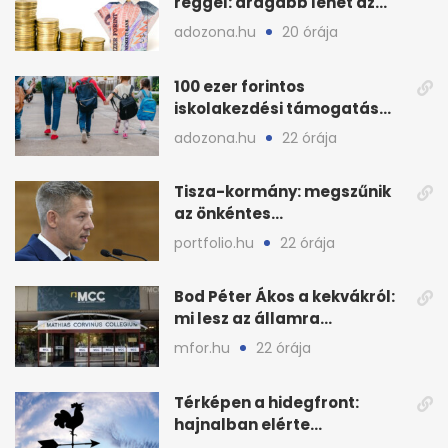
reggel: drágább lehet az
euró és a dollár
adozona.hu
20 órája
100 ezer forintos
iskolakezdési támogatás
2026 őszén: adózás,
adozona.hu
22 órája
munkáltatói plusz
Tisza-kormány: megszűnik
az önkéntes
fogyasztáscsökkentés
portfolio.hu
22 órája
Bod Péter Ákos a kekvákról:
mi lesz az államra
visszaszálló vagyonnal?
mfor.hu
22 órája
Térképen a hidegfront:
hajnalban elérte
Magyarország határát