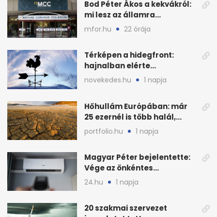
Bod Péter Ákos a kekvákról:
mi lesz az államra
visszaszálló vagyonnal?
mfor.hu
22 órája
Térképen a hidegfront:
hajnalban elérte
Magyarország határát
novekedes.hu
1 napja
Hőhullám Európában: már
25 ezernél is több halál,
folytatódhat
portfolio.hu
1 napja
Magyar Péter bejelentette:
Vége az önkéntes
fogyasztáscsökkentésnek
24.hu
1 napja
20 szakmai szervezet