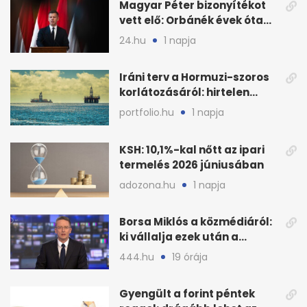
Magyar Péter bizonyítékot
vett elő: Orbánék évek óta
tudtak az energiarendszer
24.hu
1 napja
összeomlásáról
Iráni terv a Hormuzi-szoros
korlátozásáról: hirtelen
megugrott az olajár
portfolio.hu
1 napja
KSH: 10,1%-kal nőtt az ipari
termelés 2026 júniusában
adozona.hu
1 napja
Borsa Miklós a közmédiáról:
ki vállalja ezek után a
munkát?
444.hu
19 órája
Gyengült a forint péntek