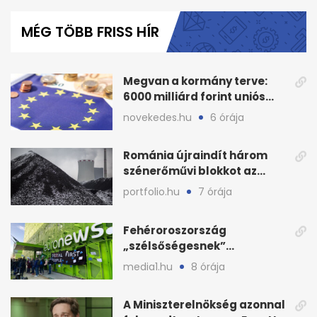
seconds
of
MÉG TÖBB FRISS HÍR
1
minute,
56
seconds
Megvan a kormány terve:
6000 milliárd forint uniós
pénz sorsa
novekedes.hu
6 órája
Románia újraindít három
szénerőművi blokkot az
áramellátás stabilizálására
portfolio.hu
7 órája
Fehéroroszország
„szélsőségesnek”
minősítette az Euronews
media1.hu
8 órája
weboldalát
A Miniszterelnökség azonnal