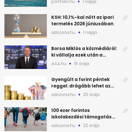
portfolio.hu
1 napja
KSH: 10,1%-kal nőtt az ipari
termelés 2026 júniusában
adozona.hu
1 napja
Borsa Miklós a közmédiáról:
ki vállalja ezek után a
munkát?
444.hu
19 órája
Gyengült a forint péntek
reggel: drágább lehet az
euró és a dollár
adozona.hu
20 órája
100 ezer forintos
iskolakezdési támogatás
2026 őszén: adózás,
adozona.hu
22 órája
munkáltatói plusz