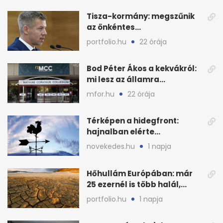
Tisza-kormány: megszűnik
az önkéntes
fogyasztáscsökkentés
portfolio.hu
22 órája
Bod Péter Ákos a kekvákról:
mi lesz az államra
visszaszálló vagyonnal?
mfor.hu
22 órája
Térképen a hidegfront:
hajnalban elérte
Magyarország határát
novekedes.hu
1 napja
Hőhullám Európában: már
25 ezernél is több halál,
folytatódhat
portfolio.hu
1 napja