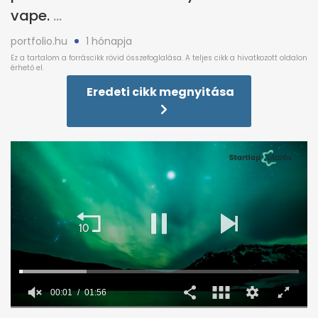
vape.
portfolio.hu
1 hónapja
Eredeti cikk megnyitása
0