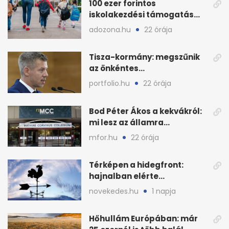
100 ezer forintos
iskolakezdési támogatás
2026 őszén: adózás,
adozona.hu
22 órája
munkáltatói plusz
Tisza-kormány: megszűnik
az önkéntes
fogyasztáscsökkentés
portfolio.hu
22 órája
Bod Péter Ákos a kekvákról:
mi lesz az államra
visszaszálló vagyonnal?
mfor.hu
22 órája
Térképen a hidegfront:
hajnalban elérte
Magyarország határát
novekedes.hu
1 napja
Hőhullám Európában: már