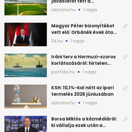
javaslatot tett a
fenntartható szélenergia-
adozona.hu
1 napja
bővítésre
Magyar Péter bizonyítékot
vett elő: Orbánék évek óta
tudtak az energiarendszer
24.hu
1 napja
összeomlásáról
Iráni terv a Hormuzi-szoros
korlátozásáról: hirtelen
megugrott az olajár
portfolio.hu
1 napja
KSH: 10,1%-kal nőtt az ipari
termelés 2026 júniusában
adozona.hu
1 napja
Borsa Miklós a közmédiáról:
ki vállalja ezek után a
munkát?