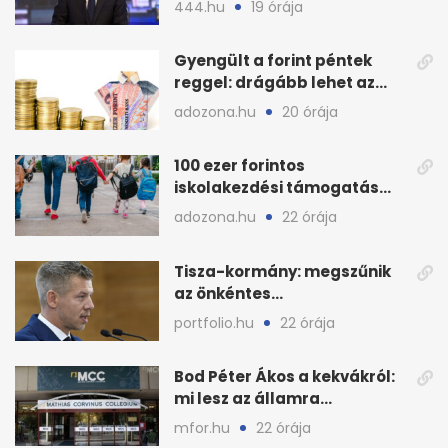
444.hu
19 órája
Gyengült a forint péntek
reggel: drágább lehet az
euró és a dollár
adozona.hu
20 órája
100 ezer forintos
iskolakezdési támogatás
2026 őszén: adózás,
adozona.hu
22 órája
munkáltatói plusz
Tisza-kormány: megszűnik
az önkéntes
fogyasztáscsökkentés
portfolio.hu
22 órája
Bod Péter Ákos a kekvákról:
mi lesz az államra
visszaszálló vagyonnal?
mfor.hu
22 órája