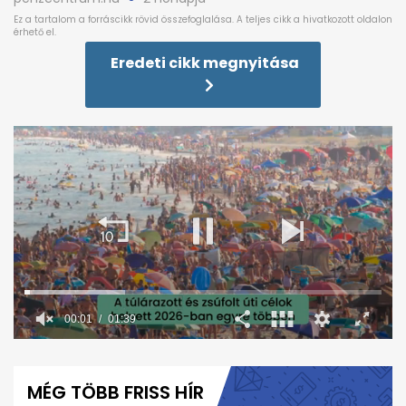
Eredeti cikk megnyitása
00:02
01:39
0
seconds
of
MÉG TÖBB FRISS HÍR
1
minute,