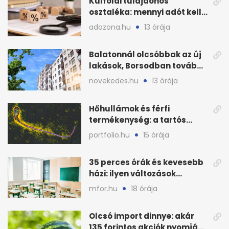
Külföldi tulajdonos
osztaléka: mennyi adót kell
levonni 2026-ban?
adozona.hu
13 órája
Balatonnál olcsóbbak az új
lakások, Borsodban tovább
drágulnak
novekedes.hu
13 órája
Hőhullámok és férfi
termékenység: a tartós
hőstressz kimutathatóan
portfolio.hu
15 órája
ront
35 perces órák és kevesebb
házi: ilyen változások
jöhetnek az iskolákban
mfor.hu
18 órája
Olcsó import dinnye: akár
135 forintos akciók nyomják