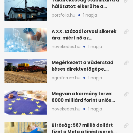
hálózatot: elkerülte a
sötétséget Magyarország
portfolio.hu
1 napja
A XX. századi orvosi sikerek
ára: miért nő az
egészségügy súlya?
novekedes.hu
1 napja
Megérkezett a Väderstad
késes direktvetőgépe,
bemutatón is látható
agroforum.hu
1 napja
Megvan a kormány terve:
6000 milliárd forint uniós
pénz sorsa
novekedes.hu
1 napja
Bíróság: 567 millió dollárt
fizet a Meta a tinédzserek