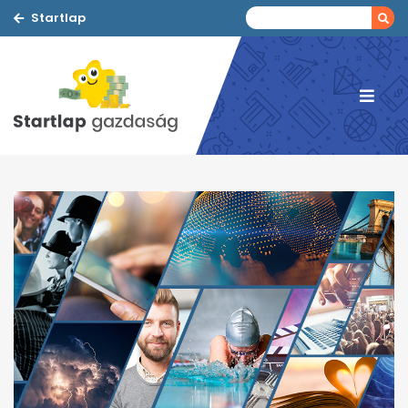
Startlap