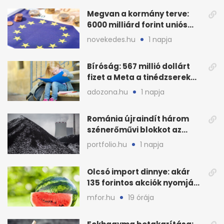
Megvan a kormány terve:
6000 milliárd forint uniós
pénz sorsa
novekedes.hu
1 napja
Bíróság: 567 millió dollárt
fizet a Meta a tinédzserek
védelmére
adozona.hu
1 napja
Románia újraindít három
szénerőművi blokkot az
áramellátás stabilizálására
portfolio.hu
1 napja
Olcsó import dinnye: akár
135 forintos akciók nyomják
le a piacot
mfor.hu
19 órája