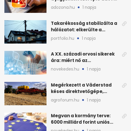
járulékot?
adozona.hu
1 napja
Takarékosság stabilizálta a
hálózatot: elkerülte a
sötétséget Magyarország
portfolio.hu
1 napja
A XX. századi orvosi sikerek
ára: miért nő az
egészségügy súlya?
novekedes.hu
1 napja
Megérkezett a Väderstad
késes direktvetőgépe,
bemutatón is látható
agroforum.hu
1 napja
Megvan a kormány terve:
6000 milliárd forint uniós
pénz sorsa
novekedes.hu
1 napja