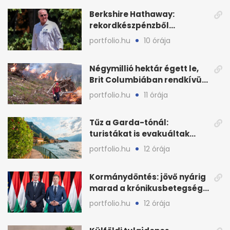
Berkshire Hathaway:
rekordkészpénzből
techrészvényekre költöttek
portfolio.hu
10 órája
milliárdokat
Négymillió hektár égett le,
Brit Columbiában rendkívüli
állapot
portfolio.hu
11 órája
Tűz a Garda-tónál:
turistákat is evakuáltak
Tignale térségéből
portfolio.hu
12 órája
Kormánydöntés: jövő nyárig
marad a krónikusbetegség-
menedzsment
portfolio.hu
12 órája