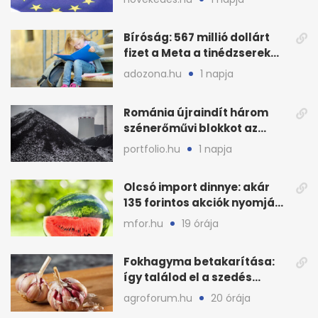
Bíróság: 567 millió dollárt
fizet a Meta a tinédzserek
védelmére
adozona.hu
1 napja
Románia újraindít három
szénerőművi blokkot az
áramellátás stabilizálására
portfolio.hu
1 napja
Olcsó import dinnye: akár
135 forintos akciók nyomják
le a piacot
mfor.hu
19 órája
Fokhagyma betakarítása:
így találod el a szedés
legjobb időpontját
agroforum.hu
20 órája