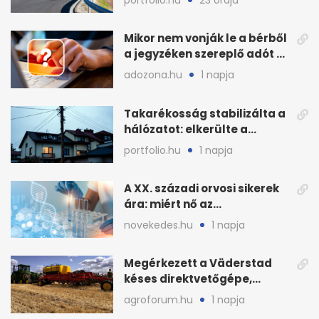
államnak
Mikor nem vonják le a bérből
a jegyzéken szereplő adót és
járulékot?
adozona.hu
1 napja
Takarékosság stabilizálta a
hálózatot: elkerülte a
sötétséget Magyarország
portfolio.hu
1 napja
A XX. századi orvosi sikerek
ára: miért nő az
egészségügy súlya?
novekedes.hu
1 napja
Megérkezett a Väderstad
késes direktvetőgépe,
bemutatón is látható
agroforum.hu
1 napja