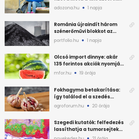
védelmére
adozona.hu
1 napja
Románia újraindít három
szénerőművi blokkot az
áramellátás stabilizálására
portfolio.hu
1 napja
Olcsó import dinnye: akár
135 forintos akciók nyomják
le a piacot
mfor.hu
19 órája
Fokhagyma betakarítása:
így találod el a szedés
legjobb időpontját
agroforum.hu
20 órája
Szegedi kutatók: felfedezés
lassíthatja a tumorsejtek
terjedését
novekedes.hu
21 órája