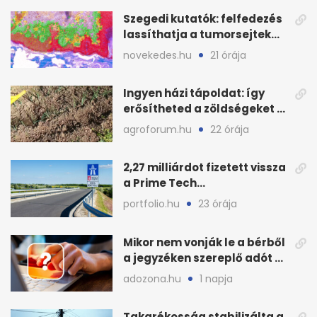
Szegedi kutatók: felfedezés
lassíthatja a tumorsejtek
terjedését
novekedes.hu
21 órája
Ingyen házi tápoldat: így
erősítheted a zöldségeket a
hőhullám után
agroforum.hu
22 órája
2,27 milliárdot fizetett vissza
a Prime Tech
Magántőkealap az
portfolio.hu
23 órája
államnak
Mikor nem vonják le a bérből
a jegyzéken szereplő adót és
járulékot?
adozona.hu
1 napja
Takarékosság stabilizálta a