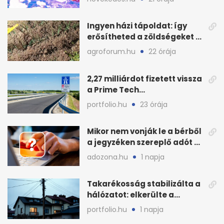
Ingyen házi tápoldat: így
erősítheted a zöldségeket a
hőhullám után
agroforum.hu
22 órája
2,27 milliárdot fizetett vissza
a Prime Tech
Magántőkealap az
portfolio.hu
23 órája
államnak
Mikor nem vonják le a bérből
a jegyzéken szereplő adót és
járulékot?
adozona.hu
1 napja
Takarékosság stabilizálta a
hálózatot: elkerülte a
sötétséget Magyarország
portfolio.hu
1 napja