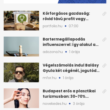
39
seconds
Körforgásos gazdaság:
rövid távú profit vagy
hosszú távú zöld célok?
portfolio.hu
07:00
Bartermegállapodás
influenszerrel: így alakul az
adózás
adozona.hu
1 órája
Végelszámolás indul Balásy
Gyula két cégénél, jogutód
nélkül zárnak
mfor.hu
1 órája
Budapest erős a plasztikai
turizmusban: 30–70%
árkülönbség Európához
novekedes.hu
3 órája
képest