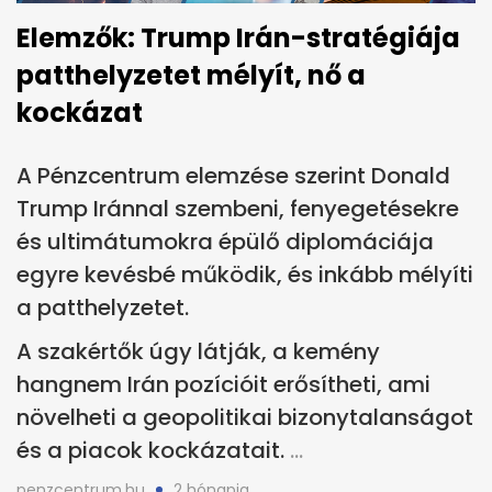
Elemzők: Trump Irán-stratégiája
patthelyzetet mélyít, nő a
kockázat
A Pénzcentrum elemzése szerint Donald
Trump Iránnal szembeni, fenyegetésekre
és ultimátumokra épülő diplomáciája
egyre kevésbé működik, és inkább mélyíti
a patthelyzetet.
A szakértők úgy látják, a kemény
hangnem Irán pozícióit erősítheti, ami
növelheti a geopolitikai bizonytalanságot
és a piacok kockázatait.
penzcentrum.hu
2 hónapja