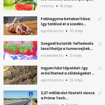
le a piacot
mfor.hu
19 órája
Fokhagyma betakarítása:
így találod el a szedés
legjobb időpontját
agroforum.hu
20 órája
Szegedi kutatók: felfedezés
lassíthatja a tumorsejtek
terjedését
novekedes.hu
21 órája
Ingyen házi tápoldat: így
erősítheted a zöldségeket a
hőhullám után
agroforum.hu
22 órája
2,27 milliárdot fizetett vissza
a Prime Tech
Magántőkealap az
portfolio.hu
23 órája