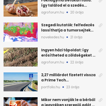
Fokhagyma betakarítása:
így találod el a szedés
legjobb időpontját
agroforum.hu
20 órája
Szegedi kutatók: felfedezés
lassíthatja a tumorsejtek
terjedését
novekedes.hu
21 órája
Ingyen házi tápoldat: így
erősítheted a zöldségeket a
hőhullám után
agroforum.hu
22 órája
2,27 milliárdot fizetett vissza
a Prime Tech
Magántőkealap az
portfolio.hu
23 órája
államnak
Mikor nem vonják le a bérből
a jegyzéken szereplő adót és