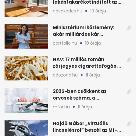
lakástakarékot indított az
OTP: két köztes kilépéssel
novekedes.hu
10 órája
Minisztériumi közlemény:
akár milliárdos kár
fenyegette Budapest fáit
portfolio.hu
10 órája
NAV: 17 milliós román
zárjegyes cigarettafogás az
M1-esen
adozona.hu
11 órája
2025-ben csökkent az
orvosok száma, a
háziorvosokra még több
mfor.hu
11 órája
teher jut
Hajdú Gábor „virtuális
lincselésről” beszél az M1-