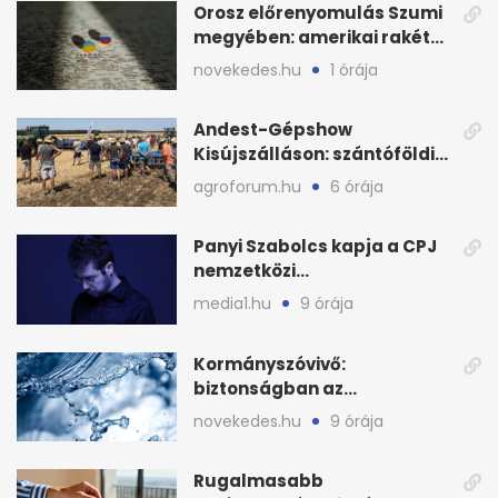
Orosz előrenyomulás Szumi
megyében: amerikai rakéták
is zsákmányként
novekedes.hu
1 órája
Andest-Gépshow
Kisújszálláson: szántóföldi
bemutató 2026. augusztus
agroforum.hu
6 órája
12-én
Panyi Szabolcs kapja a CPJ
nemzetközi
sajtószabadság-díját
media1.hu
9 órája
Kormányszóvivő:
biztonságban az
ivóvízkészlet, nincs
novekedes.hu
9 órája
stratégiai vízhiány
Rugalmasabb