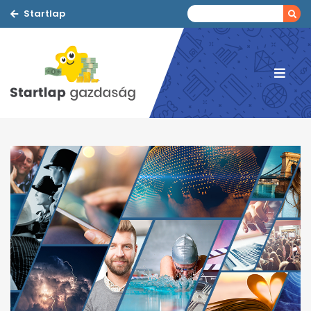
Startlap