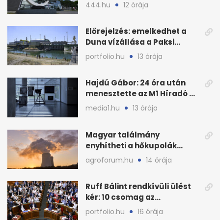
ből kirúgása után
444.hu
12 órája
Előrejelzés: emelkedhet a
Duna vízállása a Paksi
Atomerőműnél
portfolio.hu
13 órája
Hajdú Gábor: 24 óra után
menesztette az M1 Híradó a
főszerkesztőt
media1.hu
13 órája
Magyar találmány
enyhítheti a hőkupolák
miatti extrém hőséget
agroforum.hu
14 órája
Ruff Bálint rendkívüli ülést
kér: 10 csomag az
Országgyűlés előtt
portfolio.hu
16 órája