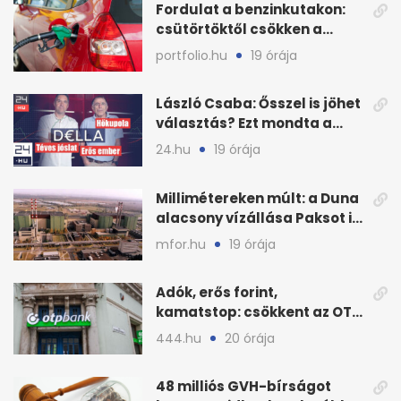
Fordulat a benzinkutakon:
csütörtöktől csökken a
benzin nagykerára
portfolio.hu
19 órája
László Csaba: Ősszel is jöhet
választás? Ezt mondta a
Dellában
24.hu
19 órája
Millimétereken múlt: a Duna
alacsony vízállása Paksot is
veszélyeztette
mfor.hu
19 órája
Adók, erős forint,
kamatstop: csökkent az OTP
eredménye
444.hu
20 órája
48 milliós GVH-bírságot