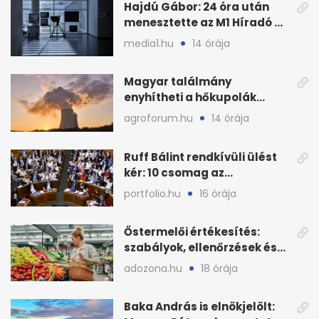
Hajdú Gábor: 24 óra után
menesztette az M1 Híradó a
főszerkesztőt
media1.hu
14 órája
Magyar találmány
enyhítheti a hőkupolák
miatti extrém hőséget
agroforum.hu
14 órája
Ruff Bálint rendkívüli ülést
kér: 10 csomag az
Országgyűlés előtt
portfolio.hu
16 órája
Őstermelői értékesítés:
szabályok, ellenőrzések és
bírságok a nyáron
adozona.hu
18 órája
Baka András is elnökjelölt: