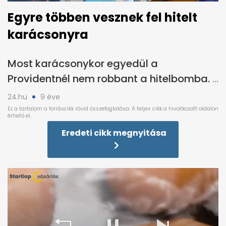
Egyre többen vesznek fel hitelt
karácsonyra
Most karácsonykor egyedül a
Providentnél nem robbant a hitelbomba.
24.hu
9 éve
Eredeti cikk megnyitása