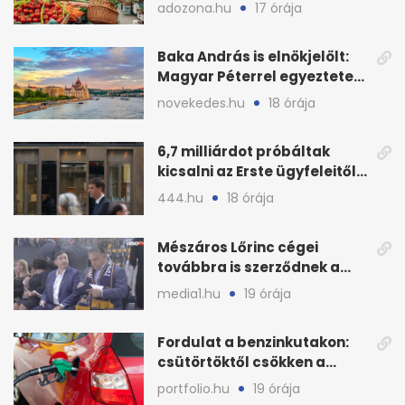
bírságok a nyáron
adozona.hu
17 órája
Baka András is elnökjelölt:
Magyar Péterrel egyeztetett
a Tisza Pártban
novekedes.hu
18 órája
6,7 milliárdot próbáltak
kicsalni az Erste ügyfeleitől
az első félévben
444.hu
18 órája
Mészáros Lőrinc cégei
továbbra is szerződnek a
közmédiával
media1.hu
19 órája
Fordulat a benzinkutakon:
csütörtöktől csökken a
benzin nagykerára
portfolio.hu
19 órája