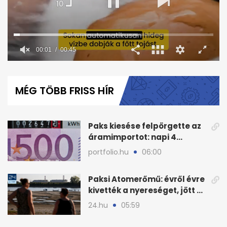
00:02
00:45
0
seconds
of
MÉG TÖBB FRISS HÍR
45
seconds
Paks kiesése felpörgette az
áramimportot: napi 4
milliárd a számla
portfolio.hu
06:00
Paksi Atomerőmű: évről évre
kivették a nyereséget, jött a
baj
24.hu
05:59