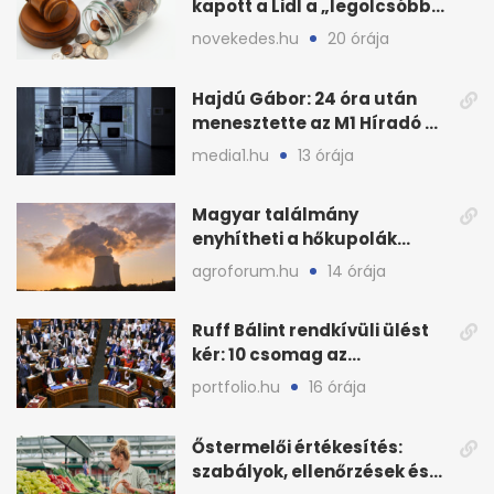
kapott a Lidl a „legolcsóbb”
állítás miatt
novekedes.hu
20 órája
Hajdú Gábor: 24 óra után
menesztette az M1 Híradó a
főszerkesztőt
media1.hu
13 órája
Magyar találmány
enyhítheti a hőkupolák
miatti extrém hőséget
agroforum.hu
14 órája
Ruff Bálint rendkívüli ülést
kér: 10 csomag az
Országgyűlés előtt
portfolio.hu
16 órája
Őstermelői értékesítés:
szabályok, ellenőrzések és