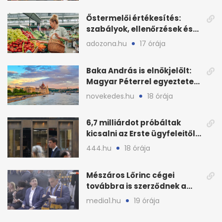
Őstermelői értékesítés:
szabályok, ellenőrzések és
bírságok a nyáron
adozona.hu
17 órája
Baka András is elnökjelölt:
Magyar Péterrel egyeztetett
a Tisza Pártban
novekedes.hu
18 órája
6,7 milliárdot próbáltak
kicsalni az Erste ügyfeleitől
az első félévben
444.hu
18 órája
Mészáros Lőrinc cégei
továbbra is szerződnek a
közmédiával
media1.hu
19 órája