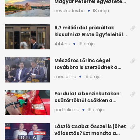
Magyar Péterrel egyeztetett
a Tisza Pártban
novekedes.hu
18 órája
6,7 milliárdot próbáltak
kicsalni az Erste ügyfeleitől
az első félévben
444.hu
19 órája
Mészáros Lőrinc cégei
továbbra is szerződnek a
közmédiával
media1.hu
19 órája
Fordulat a benzinkutakon:
csütörtöktől csökken a
benzin nagykerára
portfolio.hu
19 órája
László Csaba: Ősszel is jöhet
választás? Ezt mondta a