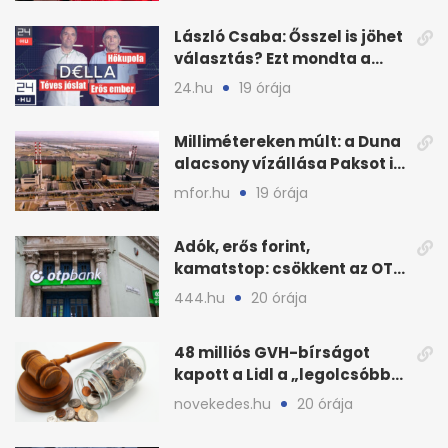
László Csaba: Ősszel is jöhet
választás? Ezt mondta a
Dellában
24.hu
19 órája
Millimétereken múlt: a Duna
alacsony vízállása Paksot is
veszélyeztette
mfor.hu
19 órája
Adók, erős forint,
kamatstop: csökkent az OTP
eredménye
444.hu
20 órája
48 milliós GVH-bírságot
kapott a Lidl a „legolcsóbb”
állítás miatt
novekedes.hu
20 órája