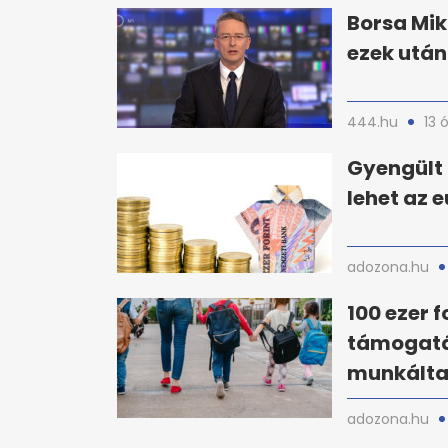
Borsa Mik
ezek utá
444.hu
13 
Gyengült 
lehet az e
adozona.hu
100 ezer f
támogatá
munkáltat
adozona.hu