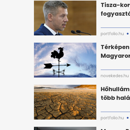
Tisza-ko
fogyaszt
portfolio.hu
Térképen 
Magyaror
novekedes.hu
Hőhullám 
több halá
portfolio.hu