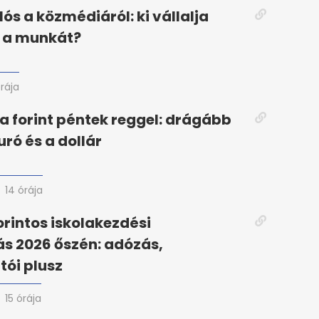
lós a közmédiáról: ki vállalja
n a munkát?
órája
a forint péntek reggel: drágább
uró és a dollár
14 órája
orintos iskolakezdési
s 2026 őszén: adózás,
ói plusz
15 órája