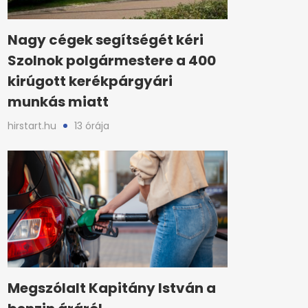
Nagy cégek segítségét kéri
Szolnok polgármestere a 400
kirúgott kerékpárgyári
munkás miatt
hirstart.hu
13 órája
Megszólalt Kapitány István a