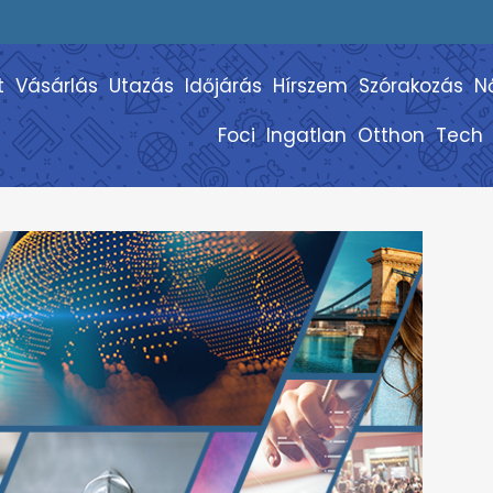
t
Vásárlás
Utazás
Időjárás
Hírszem
Szórakozás
N
Foci
Ingatlan
Otthon
Tech