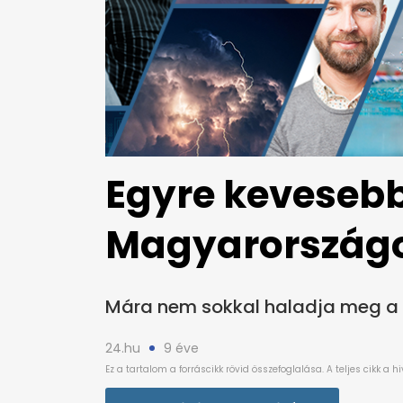
Egyre kevesebb
Magyarország
Mára nem sokkal haladja meg a 
24.hu
9 éve