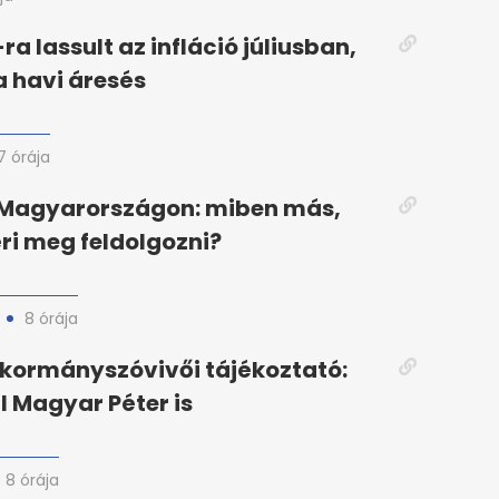
ra lassult az infláció júliusban,
a havi áresés
7 órája
j Magyarországon: miben más,
éri meg feldolgozni?
8 órája
 kormányszóvivői tájékoztató:
 Magyar Péter is
8 órája