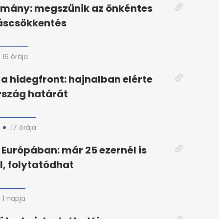
rmány: megszűnik az önkéntes
áscsökkentés
16 órája
a hidegfront: hajnalban elérte
szág határát
17 órája
Európában: már 25 ezernél is
l, folytatódhat
1 napja