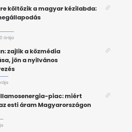
re költözik a magyar kézilabda:
 megállapodás
10 órája
án: zajlik a közmédia
ása, jön a nyilvános
ezés
órája
illamosenergia-piac: miért
az esti áram Magyarországon
ja