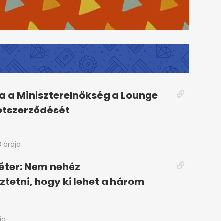
 a Miniszterelnökség a Lounge
etszerződését
3 órája
éter: Nem nehéz
ztetni, hogy ki lehet a három
ja