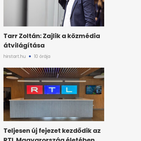
Tarr Zoltán: Zajlik a közmédia
átvilágítása
hirstart.hu
10 órája
Teljesen új fejezet kezdődik az
RTL Magyarország életében