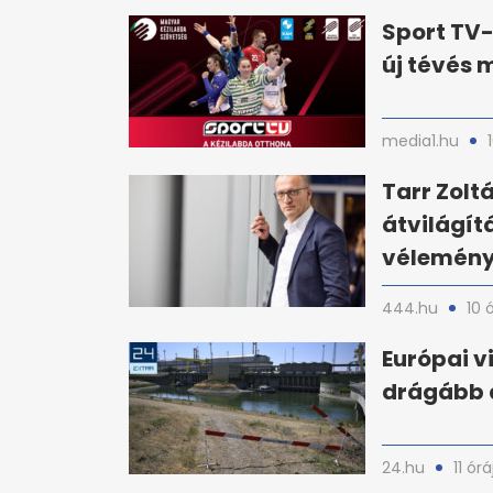
Sport TV-
új tévés
media1.hu
Tarr Zolt
átvilágít
vélemény
444.hu
10 
Európai v
drágább 
24.hu
11 órá