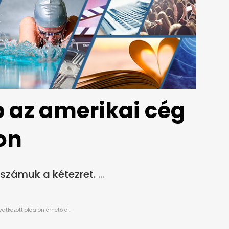
 az amerikai cég
on
számuk a kétezret.