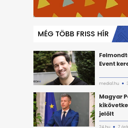
0
seconds
of
MÉG TÖBB FRISS HÍR
5
minutes,
35
seconds
Volume
0%
Felmondta
Event ker
media1.hu
Magyar P
kikövetke
jelölt
24.hu
7 órá