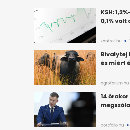
KSH: 1,2%-
0,1% volt 
kontroll.hu
Bivalyte
és miért 
agroforum.hu
14 órakor
megszólal
portfolio.hu