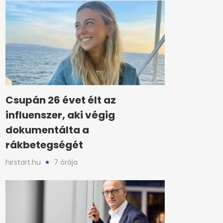
Csupán 26 évet élt az
influenszer, aki végig
dokumentálta a
rákbetegségét
hirstart.hu
7 órája