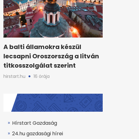
A balti államokra készül
lecsapni Oroszország a litván
titkosszolgálat szerint
hirstart.hu
16 órája
Hírstart Gazdaság
24.hu gazdasági hírei