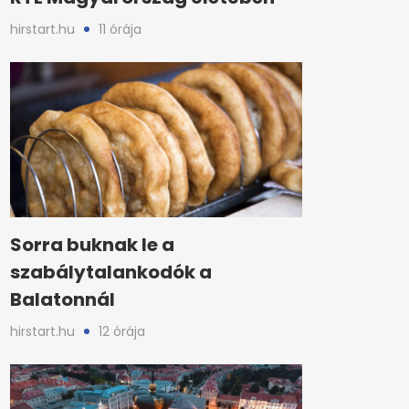
hirstart.hu
11 órája
Sorra buknak le a
szabálytalankodók a
Balatonnál
hirstart.hu
12 órája