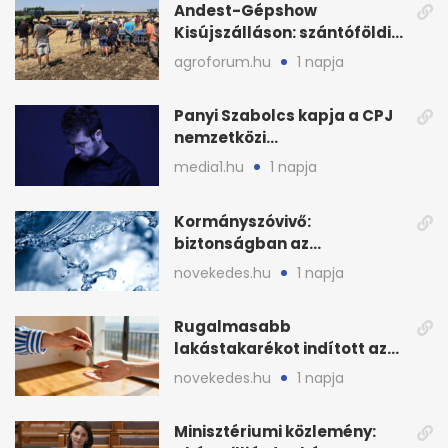
Andest-Gépshow
Kisújszálláson: szántóföldi
bemutató 2026. augusztus
agroforum.hu
1 napja
12-én
Panyi Szabolcs kapja a CPJ
nemzetközi
sajtószabadság-díját
media1.hu
1 napja
Kormányszóvivő:
biztonságban az
ivóvízkészlet, nincs
novekedes.hu
1 napja
stratégiai vízhiány
Rugalmasabb
lakástakarékot indított az
OTP: két köztes kilépéssel
novekedes.hu
1 napja
Minisztériumi közlemény: