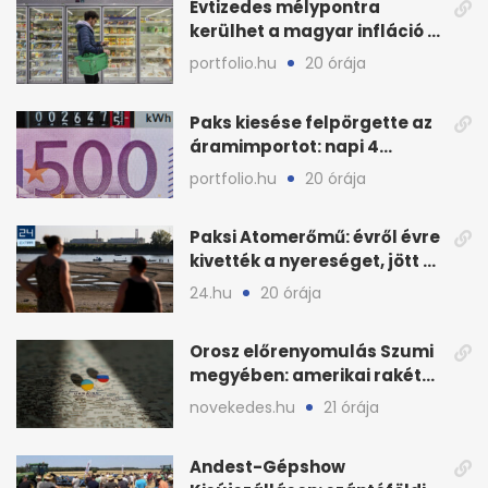
Évtizedes mélypontra
kerülhet a magyar infláció a
KSH új adata szerint
portfolio.hu
20 órája
Paks kiesése felpörgette az
áramimportot: napi 4
milliárd forintos számla
portfolio.hu
20 órája
Paksi Atomerőmű: évről évre
kivették a nyereséget, jött a
baj
24.hu
20 órája
Orosz előrenyomulás Szumi
megyében: amerikai rakéták
is zsákmányként
novekedes.hu
21 órája
Andest-Gépshow