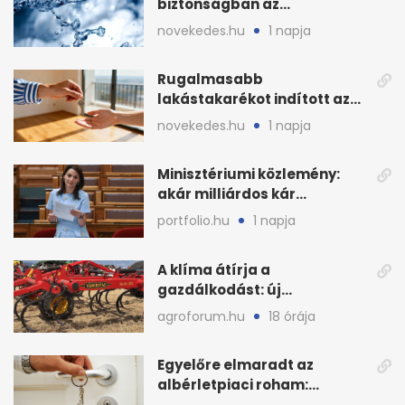
biztonságban az
ivóvízkészlet, nincs
novekedes.hu
1 napja
stratégiai vízhiány
Rugalmasabb
lakástakarékot indított az
OTP: két köztes kilépéssel
novekedes.hu
1 napja
Minisztériumi közlemény:
akár milliárdos kár
fenyegette Budapest fáit
portfolio.hu
1 napja
A klíma átírja a
gazdálkodást: új
megoldásokat keres a
agroforum.hu
18 órája
mezőgazdaság
Egyelőre elmaradt az
albérletpiaci roham:
ennyibe kerülnek a kiadó