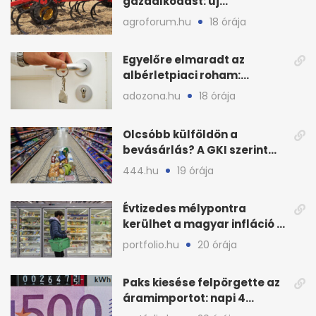
gazdálkodást: új
megoldásokat keres a
agroforum.hu
18 órája
mezőgazdaság
Egyelőre elmaradt az
albérletpiaci roham:
ennyibe kerülnek a kiadó
adozona.hu
18 órája
lakások
Olcsóbb külföldön a
bevásárlás? A GKI szerint
zárkózott a magyar árszint
444.hu
19 órája
Évtizedes mélypontra
kerülhet a magyar infláció a
KSH új adata szerint
portfolio.hu
20 órája
Paks kiesése felpörgette az
áramimportot: napi 4
milliárd forintos számla