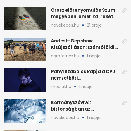
Orosz előrenyomulás Szumi
megyében: amerikai rakéták
is zsákmányként
novekedes.hu
21 órája
Andest-Gépshow
Kisújszálláson: szántóföldi
bemutató 2026. augusztus
agroforum.hu
1 napja
12-én
Panyi Szabolcs kapja a CPJ
nemzetközi
sajtószabadság-díját
media1.hu
1 napja
Kormányszóvivő:
biztonságban az
ivóvízkészlet, nincs
novekedes.hu
1 napja
stratégiai vízhiány