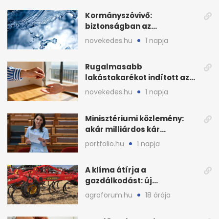
Kormányszóvivő:
biztonságban az
ivóvízkészlet, nincs
novekedes.hu
1 napja
stratégiai vízhiány
Rugalmasabb
lakástakarékot indított az
OTP: két köztes kilépéssel
novekedes.hu
1 napja
Minisztériumi közlemény:
akár milliárdos kár
fenyegette Budapest fáit
portfolio.hu
1 napja
A klíma átírja a
gazdálkodást: új
megoldásokat keres a
agroforum.hu
18 órája
mezőgazdaság