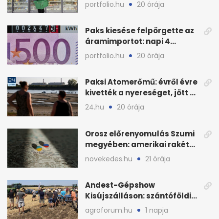
KSH új adata szerint
portfolio.hu
20 órája
Paks kiesése felpörgette az
áramimportot: napi 4
milliárd forintos számla
portfolio.hu
20 órája
Paksi Atomerőmű: évről évre
kivették a nyereséget, jött a
baj
24.hu
20 órája
Orosz előrenyomulás Szumi
megyében: amerikai rakéták
is zsákmányként
novekedes.hu
21 órája
Andest-Gépshow
Kisújszálláson: szántóföldi
bemutató 2026. augusztus
agroforum.hu
1 napja
12-én