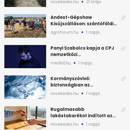
novekedes.hu
21 órája
Andest-Gépshow
Kisújszálláson: szántóföldi
bemutató 2026. augusztus
agroforum.hu
1 napja
12-én
Panyi Szabolcs kapja a CPJ
nemzetközi
sajtószabadság-díját
media1.hu
1 napja
Kormányszóvivő:
biztonságban az
ivóvízkészlet, nincs
novekedes.hu
1 napja
stratégiai vízhiány
Rugalmasabb
lakástakarékot indított az
OTP: két köztes kilépéssel
novekedes.hu
1 napja