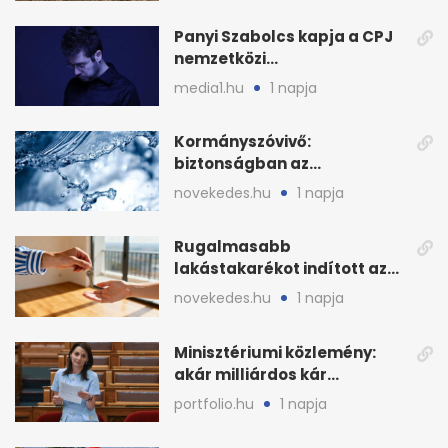
Panyi Szabolcs kapja a CPJ
nemzetközi
sajtószabadság-díját
media1.hu
1 napja
Kormányszóvivő:
biztonságban az
ivóvízkészlet, nincs
novekedes.hu
1 napja
stratégiai vízhiány
Rugalmasabb
lakástakarékot indított az
OTP: két köztes kilépéssel
novekedes.hu
1 napja
Minisztériumi közlemény:
akár milliárdos kár
fenyegette Budapest fáit
portfolio.hu
1 napja