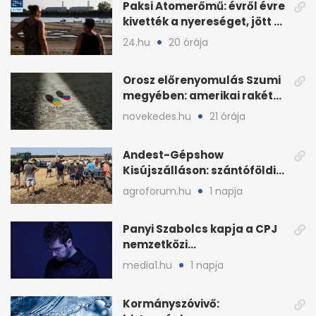
Paksi Atomerőmű: évről évre
kivették a nyereséget, jött a
baj
24.hu
20 órája
Orosz előrenyomulás Szumi
megyében: amerikai rakéták
is zsákmányként
novekedes.hu
21 órája
Andest-Gépshow
Kisújszálláson: szántóföldi
bemutató 2026. augusztus
agroforum.hu
1 napja
12-én
Panyi Szabolcs kapja a CPJ
nemzetközi
sajtószabadság-díját
media1.hu
1 napja
Kormányszóvivő: