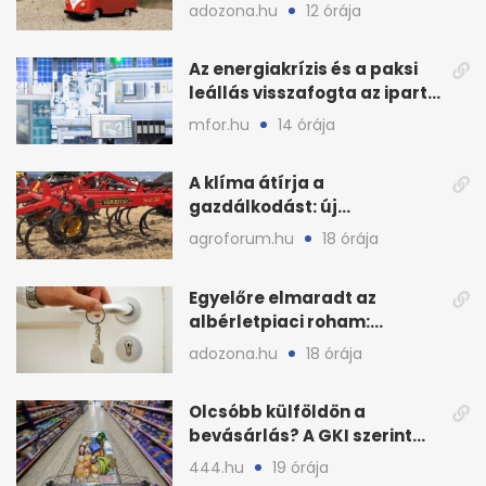
lefoglalták a hamis árut
adozona.hu
12 órája
Az energiakrízis és a paksi
leállás visszafogta az ipart,
nyáron kisebb a kár
mfor.hu
14 órája
A klíma átírja a
gazdálkodást: új
megoldásokat keres a
agroforum.hu
18 órája
mezőgazdaság
Egyelőre elmaradt az
albérletpiaci roham:
ennyibe kerülnek a kiadó
adozona.hu
18 órája
lakások
Olcsóbb külföldön a
bevásárlás? A GKI szerint
zárkózott a magyar árszint
444.hu
19 órája