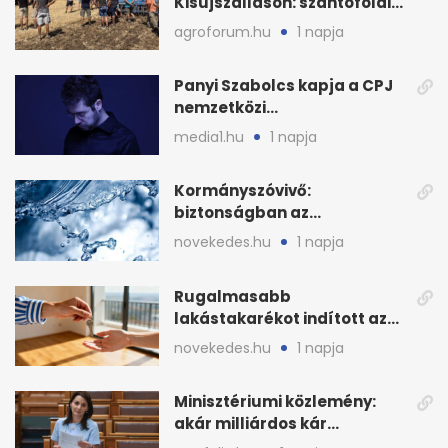
Kisújszálláson: szántóföldi
bemutató 2026. augusztus
agroforum.hu
1 napja
12-én
Panyi Szabolcs kapja a CPJ
nemzetközi
sajtószabadság-díját
media1.hu
1 napja
Kormányszóvivő:
biztonságban az
ivóvízkészlet, nincs
novekedes.hu
1 napja
stratégiai vízhiány
Rugalmasabb
lakástakarékot indított az
OTP: két köztes kilépéssel
novekedes.hu
1 napja
Minisztériumi közlemény:
akár milliárdos kár
fenyegette Budapest fáit