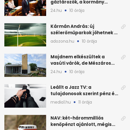
gáztározók, a kormány
válságról válságra jut
24.hu
10 órája
Kármán András: új
szélerőműparkok jöhetnek a
kormányülés döntése
adozona.hu
10 órája
nyomán
Majdnem elkészültek a
vasúti várók, de Mészáros
bizalmasa leromboltatja
24.hu
10 órája
Leállt a Jazz TV: a
tulajdonosok szerint pénz és
szabályok döntöttek
media1.hu
11 órája
NAV: két-hárommilliós
kenőpénzt ajánlott, mégis