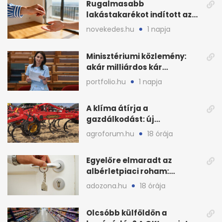
Rugalmasabb
lakástakarékot indított az
OTP: két köztes kilépéssel
novekedes.hu
1 napja
Minisztériumi közlemény:
akár milliárdos kár
fenyegette Budapest fáit
portfolio.hu
1 napja
A klíma átírja a
gazdálkodást: új
megoldásokat keres a
agroforum.hu
18 órája
mezőgazdaság
Egyelőre elmaradt az
albérletpiaci roham:
ennyibe kerülnek a kiadó
adozona.hu
18 órája
lakások
Olcsóbb külföldön a