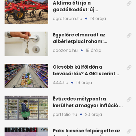
A klíma átírja a
gazdálkodást: új
megoldásokat keres a
agroforum.hu
18 órája
mezőgazdaság
Egyelőre elmaradt az
albérletpiaci roham:
ennyibe kerülnek a kiadó
adozona.hu
18 órája
lakások
Olcsóbb külföldön a
bevásárlás? A GKI szerint
zárkózott a magyar árszint
444.hu
19 órája
Évtizedes mélypontra
kerülhet a magyar infláció a
KSH új adata szerint
portfolio.hu
20 órája
Paks kiesése felpörgette az