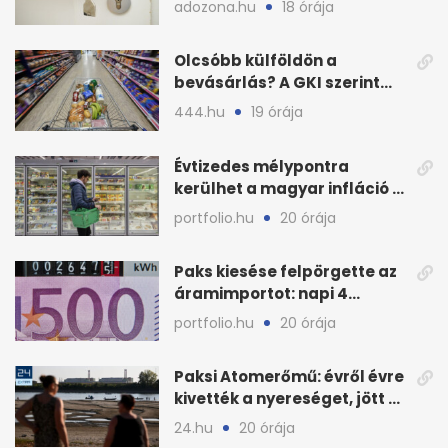
adozona.hu
18 órája
lakások
Olcsóbb külföldön a
bevásárlás? A GKI szerint
zárkózott a magyar árszint
444.hu
19 órája
Évtizedes mélypontra
kerülhet a magyar infláció a
KSH új adata szerint
portfolio.hu
20 órája
Paks kiesése felpörgette az
áramimportot: napi 4
milliárd forintos számla
portfolio.hu
20 órája
Paksi Atomerőmű: évről évre
kivették a nyereséget, jött a
baj
24.hu
20 órája