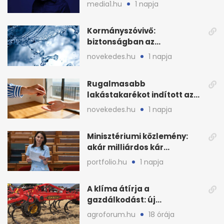
sajtószabadság-díját
media1.hu
1 napja
Kormányszóvivő:
biztonságban az
ivóvízkészlet, nincs
novekedes.hu
1 napja
stratégiai vízhiány
Rugalmasabb
lakástakarékot indított az
OTP: két köztes kilépéssel
novekedes.hu
1 napja
Minisztériumi közlemény:
akár milliárdos kár
fenyegette Budapest fáit
portfolio.hu
1 napja
A klíma átírja a
gazdálkodást: új
megoldásokat keres a
agroforum.hu
18 órája
mezőgazdaság