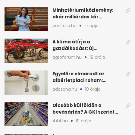
Minisztériumi közlemény:
akár milliárdos kár
fenyegette Budapest fáit
portfolio.hu
1 napja
A klíma átírja a
gazdálkodást: új
megoldásokat keres a
agroforum.hu
18 órája
mezőgazdaság
Egyelőre elmaradt az
albérletpiaci roham:
ennyibe kerülnek a kiadó
adozona.hu
18 órája
lakások
Olcsóbb külföldön a
bevásárlás? A GKI szerint
zárkózott a magyar árszint
444.hu
19 órája