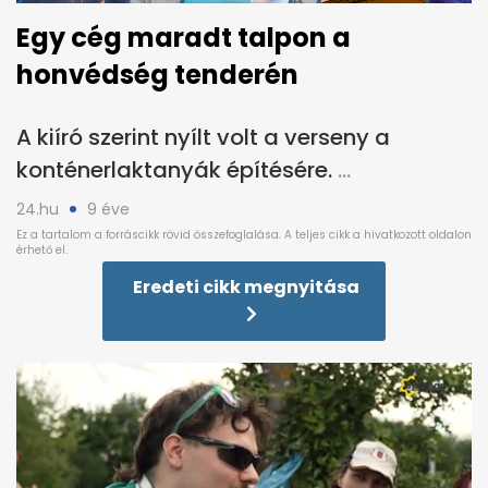
Egy cég maradt talpon a
honvédség tenderén
A kiíró szerint nyílt volt a verseny a
konténerlaktanyák építésére.
24.hu
9 éve
Eredeti cikk megnyitása