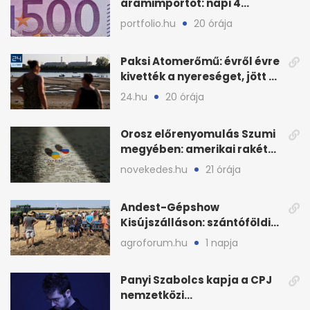
áramimportot: napi 4
milliárd forintos számla
portfolio.hu
20 órája
Paksi Atomerőmű: évről évre
kivették a nyereséget, jött a
baj
24.hu
20 órája
Orosz előrenyomulás Szumi
megyében: amerikai rakéták
is zsákmányként
novekedes.hu
21 órája
Andest-Gépshow
Kisújszálláson: szántóföldi
bemutató 2026. augusztus
agroforum.hu
1 napja
12-én
Panyi Szabolcs kapja a CPJ
nemzetközi