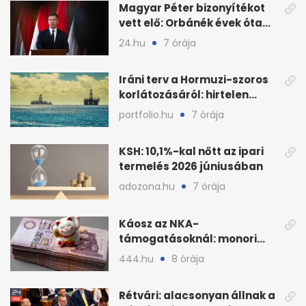
Magyar Péter bizonyítékot
vett elő: Orbánék évek óta
tudtak az energiarendszer
24.hu
7 órája
összeomlásáról
Iráni terv a Hormuzi-szoros
korlátozásáról: hirtelen
megugrott az olajár
portfolio.hu
7 órája
KSH: 10,1%-kal nőtt az ipari
termelés 2026 júniusában
adozona.hu
7 órája
Káosz az NKA-
támogatásoknál: monori
civilek elszámolásai és
444.hu
8 órája
megbízásai
Rétvári: alacsonyan állnak a