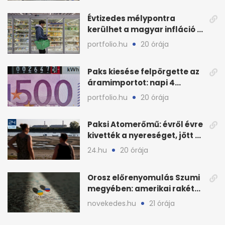
Évtizedes mélypontra
kerülhet a magyar infláció a
KSH új adata szerint
portfolio.hu
20 órája
Paks kiesése felpörgette az
áramimportot: napi 4
milliárd forintos számla
portfolio.hu
20 órája
Paksi Atomerőmű: évről évre
kivették a nyereséget, jött a
baj
24.hu
20 órája
Orosz előrenyomulás Szumi
megyében: amerikai rakéták
is zsákmányként
novekedes.hu
21 órája