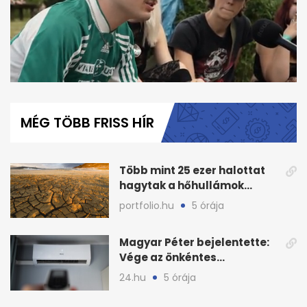
0
seconds
of
MÉG TÖBB FRISS HÍR
3
minutes,
11
seconds
Több mint 25 ezer halottat
hagytak a hőhullámok
Európában, és folytatódik
portfolio.hu
5 órája
Magyar Péter bejelentette:
Vége az önkéntes
fogyasztáscsökkentésnek
24.hu
5 órája