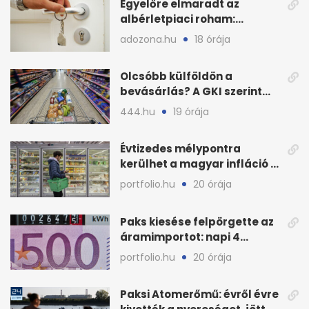
Egyelőre elmaradt az
albérletpiaci roham:
ennyibe kerülnek a kiadó
adozona.hu
18 órája
lakások
Olcsóbb külföldön a
bevásárlás? A GKI szerint
zárkózott a magyar árszint
444.hu
19 órája
Évtizedes mélypontra
kerülhet a magyar infláció a
KSH új adata szerint
portfolio.hu
20 órája
Paks kiesése felpörgette az
áramimportot: napi 4
milliárd forintos számla
portfolio.hu
20 órája
Paksi Atomerőmű: évről évre