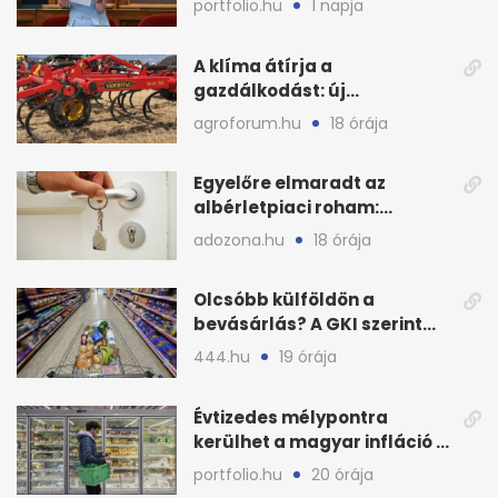
portfolio.hu
1 napja
A klíma átírja a
gazdálkodást: új
megoldásokat keres a
agroforum.hu
18 órája
mezőgazdaság
Egyelőre elmaradt az
albérletpiaci roham:
ennyibe kerülnek a kiadó
adozona.hu
18 órája
lakások
Olcsóbb külföldön a
bevásárlás? A GKI szerint
zárkózott a magyar árszint
444.hu
19 órája
Évtizedes mélypontra
kerülhet a magyar infláció a
KSH új adata szerint
portfolio.hu
20 órája