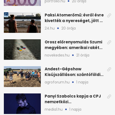
portfolio.hu
20 órája
Paksi Atomerőmű: évről évre
kivették a nyereséget, jött a
baj
24.hu
20 órája
Orosz előrenyomulás Szumi
megyében: amerikai rakéták
is zsákmányként
novekedes.hu
21 órája
Andest-Gépshow
Kisújszálláson: szántóföldi
bemutató 2026. augusztus
agroforum.hu
1 napja
12-én
Panyi Szabolcs kapja a CPJ
nemzetközi
sajtószabadság-díját
media1.hu
1 napja