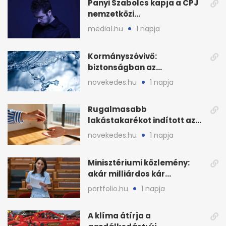
Panyi Szabolcs kapja a CPJ
nemzetközi
sajtószabadság-díját
media1.hu
1 napja
Kormányszóvivő:
biztonságban az
ivóvízkészlet, nincs
novekedes.hu
1 napja
stratégiai vízhiány
Rugalmasabb
lakástakarékot indított az
OTP: két köztes kilépéssel
novekedes.hu
1 napja
Minisztériumi közlemény:
akár milliárdos kár
fenyegette Budapest fáit
portfolio.hu
1 napja
A klíma átírja a