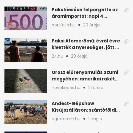
Paks kiesése felpörgette az
áramimportot: napi 4
milliárd forintos számla
portfolio.hu
20 órája
Paksi Atomerőmű: évről évre
kivették a nyereséget, jött a
baj
24.hu
20 órája
Orosz előrenyomulás Szumi
megyében: amerikai rakéták
is zsákmányként
novekedes.hu
21 órája
Andest-Gépshow
Kisújszálláson: szántóföldi
bemutató 2026. augusztus
agroforum.hu
1 napja
12-én