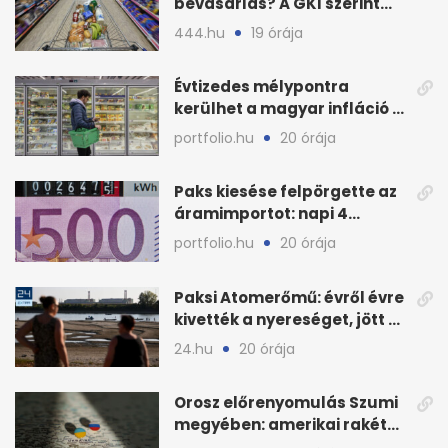
bevásárlás? A GKI szerint
zárkózott a magyar árszint
444.hu
19 órája
Évtizedes mélypontra
kerülhet a magyar infláció a
KSH új adata szerint
portfolio.hu
20 órája
Paks kiesése felpörgette az
áramimportot: napi 4
milliárd forintos számla
portfolio.hu
20 órája
Paksi Atomerőmű: évről évre
kivették a nyereséget, jött a
baj
24.hu
20 órája
Orosz előrenyomulás Szumi
megyében: amerikai rakéták
is zsákmányként