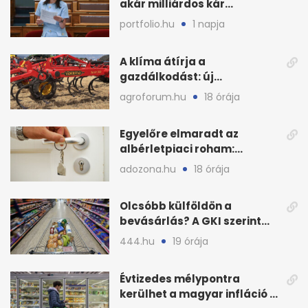
akár milliárdos kár
fenyegette Budapest fáit
portfolio.hu
1 napja
A klíma átírja a
gazdálkodást: új
megoldásokat keres a
agroforum.hu
18 órája
mezőgazdaság
Egyelőre elmaradt az
albérletpiaci roham:
ennyibe kerülnek a kiadó
adozona.hu
18 órája
lakások
Olcsóbb külföldön a
bevásárlás? A GKI szerint
zárkózott a magyar árszint
444.hu
19 órája
Évtizedes mélypontra
kerülhet a magyar infláció a