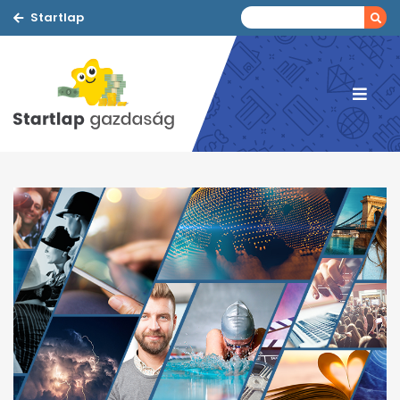
Startlap