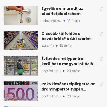
Egyelőre elmaradt az
albérletpiaci roham:
ennyibe kerülnek a kiadó
adozona.hu
18 órája
lakások
Olcsóbb külföldön a
bevásárlás? A GKI szerint
zárkózott a magyar árszint
444.hu
19 órája
Évtizedes mélypontra
kerülhet a magyar infláció a
KSH új adata szerint
portfolio.hu
20 órája
Paks kiesése felpörgette az
áramimportot: napi 4
milliárd forintos számla
portfolio.hu
20 órája