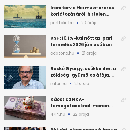
Iráni terv a Hormuzi-szoros
korlátozásáról: hirtelen
megugrott az olajár
portfolio.hu
20 órája
KSH: 10,1%-kal nőtt az ipari
termelés 2026 júniusában
adozona.hu
21 órája
Raskó György: csökkenhet a
zöldség-gyümölcs áfája,
bajban a kukorica
mfor.hu
21 órája
Káosz az NKA-
támogatásoknál: monori
civilek elszámolásai és
444.hu
22 órája
megbízásai
Rétvári: alacsonyan állnak a