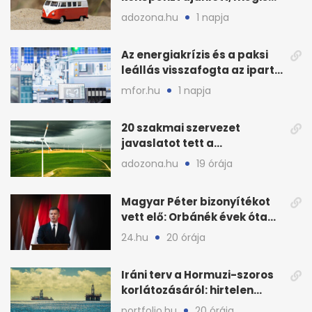
lefoglalták a hamis árut
adozona.hu
1 napja
Az energiakrízis és a paksi
leállás visszafogta az ipart,
nyáron kisebb a kár
mfor.hu
1 napja
20 szakmai szervezet
javaslatot tett a
fenntartható szélenergia-
adozona.hu
19 órája
bővítésre
Magyar Péter bizonyítékot
vett elő: Orbánék évek óta
tudtak az energiarendszer
24.hu
20 órája
összeomlásáról
Iráni terv a Hormuzi-szoros
korlátozásáról: hirtelen
megugrott az olajár
portfolio.hu
20 órája