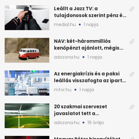
Leállt a Jazz TV: a
tulajdonosok szerint pénz és
szabályok döntöttek
media1.hu
1 napja
NAV: két-hárommilliós
kenőpénzt ajánlott, mégis
lefoglalták a hamis árut
adozona.hu
1 napja
Az energiakrízis és a paksi
leállás visszafogta az ipart,
nyáron kisebb a kár
mfor.hu
1 napja
20 szakmai szervezet
javaslatot tett a
fenntartható szélenergia-
adozona.hu
19 órája
bővítésre