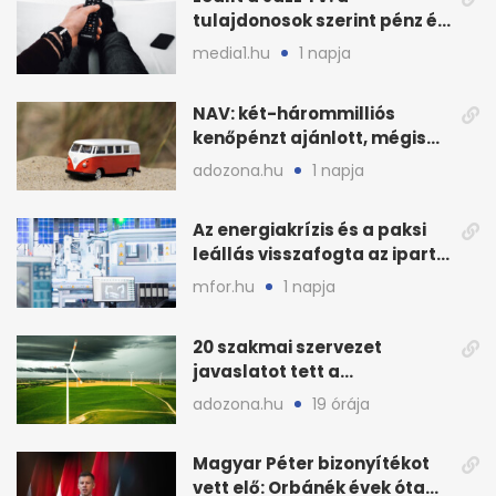
tulajdonosok szerint pénz és
szabályok döntöttek
media1.hu
1 napja
NAV: két-hárommilliós
kenőpénzt ajánlott, mégis
lefoglalták a hamis árut
adozona.hu
1 napja
Az energiakrízis és a paksi
leállás visszafogta az ipart,
nyáron kisebb a kár
mfor.hu
1 napja
20 szakmai szervezet
javaslatot tett a
fenntartható szélenergia-
adozona.hu
19 órája
bővítésre
Magyar Péter bizonyítékot
vett elő: Orbánék évek óta