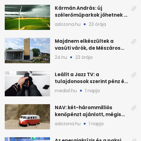
Kármán András: új
szélerőműparkok jöhetnek a
kormányülés döntése
adozona.hu
23 órája
nyomán
Majdnem elkészültek a
vasúti várók, de Mészáros
bizalmasa leromboltatja
24.hu
23 órája
Leállt a Jazz TV: a
tulajdonosok szerint pénz és
szabályok döntöttek
media1.hu
1 napja
NAV: két-hárommilliós
kenőpénzt ajánlott, mégis
lefoglalták a hamis árut
adozona.hu
1 napja
Az energiakrízis és a paksi