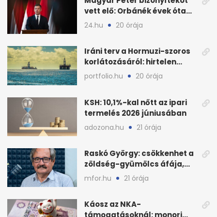
Magyar Péter bizonyítékot
vett elő: Orbánék évek óta
tudtak az energiarendszer
24.hu
20 órája
összeomlásáról
Iráni terv a Hormuzi-szoros
korlátozásáról: hirtelen
megugrott az olajár
portfolio.hu
20 órája
KSH: 10,1%-kal nőtt az ipari
termelés 2026 júniusában
adozona.hu
21 órája
Raskó György: csökkenhet a
zöldség-gyümölcs áfája,
bajban a kukorica
mfor.hu
21 órája
Káosz az NKA-
támogatásoknál: monori