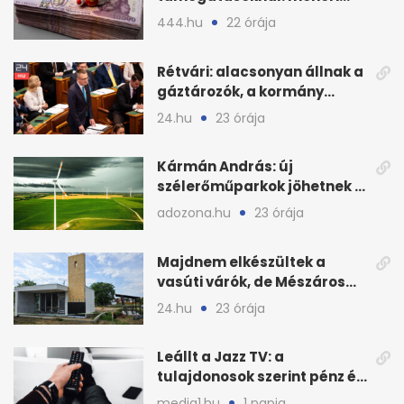
civilek elszámolásai és
444.hu
22 órája
megbízásai
Rétvári: alacsonyan állnak a
gáztározók, a kormány
válságról válságra jut
24.hu
23 órája
Kármán András: új
szélerőműparkok jöhetnek a
kormányülés döntése
adozona.hu
23 órája
nyomán
Majdnem elkészültek a
vasúti várók, de Mészáros
bizalmasa leromboltatja
24.hu
23 órája
Leállt a Jazz TV: a
tulajdonosok szerint pénz és
szabályok döntöttek
media1.hu
1 napja