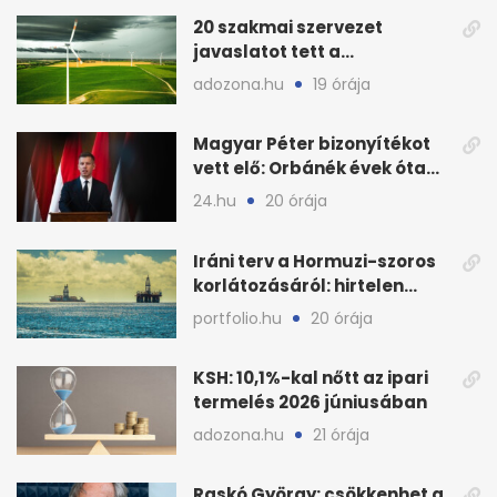
20 szakmai szervezet
javaslatot tett a
fenntartható szélenergia-
adozona.hu
19 órája
bővítésre
Magyar Péter bizonyítékot
vett elő: Orbánék évek óta
tudtak az energiarendszer
24.hu
20 órája
összeomlásáról
Iráni terv a Hormuzi-szoros
korlátozásáról: hirtelen
megugrott az olajár
portfolio.hu
20 órája
KSH: 10,1%-kal nőtt az ipari
termelés 2026 júniusában
adozona.hu
21 órája
Raskó György: csökkenhet a