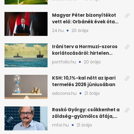
bővítésre
Magyar Péter bizonyítékot
vett elő: Orbánék évek óta
tudtak az energiarendszer
24.hu
20 órája
összeomlásáról
Iráni terv a Hormuzi-szoros
korlátozásáról: hirtelen
megugrott az olajár
portfolio.hu
20 órája
KSH: 10,1%-kal nőtt az ipari
termelés 2026 júniusában
adozona.hu
21 órája
Raskó György: csökkenhet a
zöldség-gyümölcs áfája,
bajban a kukorica
mfor.hu
21 órája