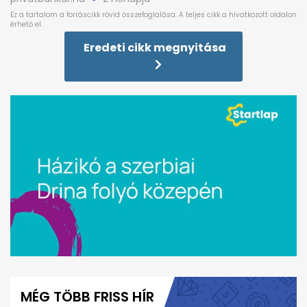
Eredeti cikk megnyitása
0
seconds
of
MÉG TÖBB FRISS HÍR
1
minute,