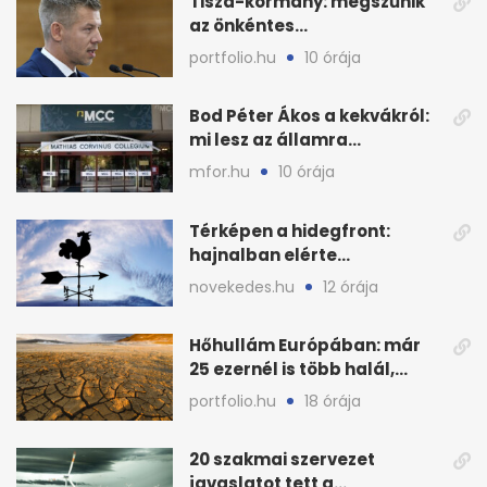
Tisza-kormány: megszűnik
az önkéntes
fogyasztáscsökkentés
portfolio.hu
10 órája
Bod Péter Ákos a kekvákról:
mi lesz az államra
visszaszálló vagyonnal?
mfor.hu
10 órája
Térképen a hidegfront:
hajnalban elérte
Magyarország határát
novekedes.hu
12 órája
Hőhullám Európában: már
25 ezernél is több halál,
folytatódhat
portfolio.hu
18 órája
20 szakmai szervezet
javaslatot tett a