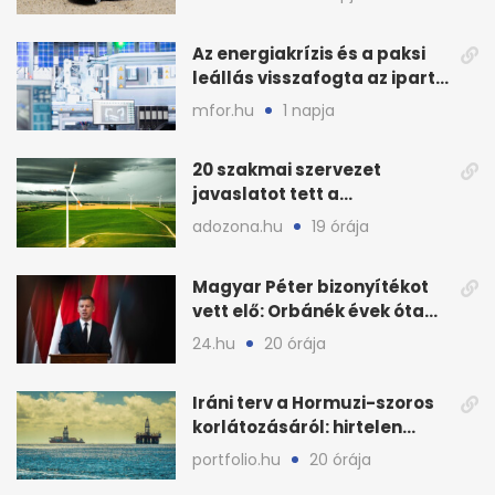
Az energiakrízis és a paksi
leállás visszafogta az ipart,
nyáron kisebb a kár
mfor.hu
1 napja
20 szakmai szervezet
javaslatot tett a
fenntartható szélenergia-
adozona.hu
19 órája
bővítésre
Magyar Péter bizonyítékot
vett elő: Orbánék évek óta
tudtak az energiarendszer
24.hu
20 órája
összeomlásáról
Iráni terv a Hormuzi-szoros
korlátozásáról: hirtelen
megugrott az olajár
portfolio.hu
20 órája