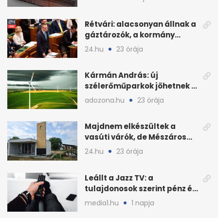
megbízásai
Rétvári: alacsonyan állnak a
gáztározók, a kormány
válságról válságra jut
24.hu
23 órája
Kármán András: új
szélerőműparkok jöhetnek a
kormányülés döntése
adozona.hu
23 órája
nyomán
Majdnem elkészültek a
vasúti várók, de Mészáros
bizalmasa leromboltatja
24.hu
23 órája
Leállt a Jazz TV: a
tulajdonosok szerint pénz és
szabályok döntöttek
media1.hu
1 napja