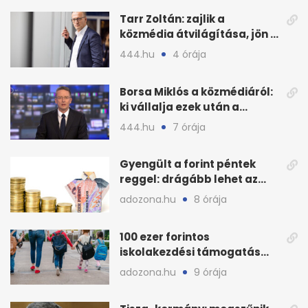
Tarr Zoltán: zajlik a
közmédia átvilágítása, jön a
nyilvános véleményezés
444.hu
4 órája
Borsa Miklós a közmédiáról:
ki vállalja ezek után a
munkát?
444.hu
7 órája
Gyengült a forint péntek
reggel: drágább lehet az
euró és a dollár
adozona.hu
8 órája
100 ezer forintos
iskolakezdési támogatás
2026 őszén: adózás,
adozona.hu
9 órája
munkáltatói plusz