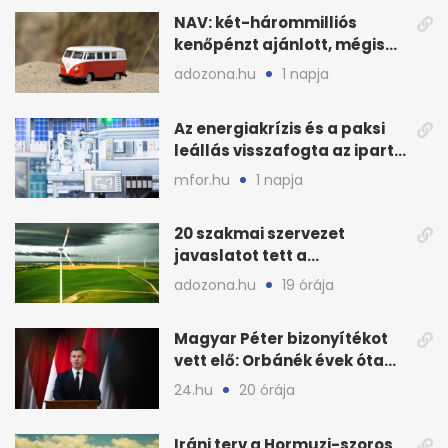
NAV: két-hárommilliós
kenőpénzt ajánlott, mégis
lefoglalták a hamis árut
adozona.hu
1 napja
Az energiakrízis és a paksi
leállás visszafogta az ipart,
nyáron kisebb a kár
mfor.hu
1 napja
20 szakmai szervezet
javaslatot tett a
fenntartható szélenergia-
adozona.hu
19 órája
bővítésre
Magyar Péter bizonyítékot
vett elő: Orbánék évek óta
tudtak az energiarendszer
24.hu
20 órája
összeomlásáról
Iráni terv a Hormuzi-szoros