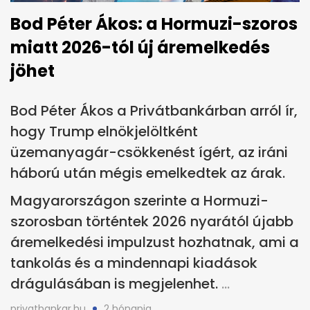
Bod Péter Ákos: a Hormuzi-szoros
miatt 2026-tól új áremelkedés
jöhet
Bod Péter Ákos a Privátbankárban arról ír,
hogy Trump elnökjelöltként
üzemanyagár-csökkenést ígért, az iráni
háború után mégis emelkedtek az árak.
Magyarországon szerinte a Hormuzi-
szorosban történtek 2026 nyarától újabb
áremelkedési impulzust hozhatnak, ami a
tankolás és a mindennapi kiadások
drágulásában is megjelenhet.
privatbankar.hu
2 hónapja