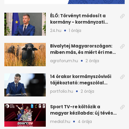
1
second
ÉLŐ: Törvényt módosít a
kormány - kormányzati
tájékoztató az energiakrízis
24.hu
1 órája
idején
Bivalytej Magyarországon:
miben más, és miért éri meg
feldolgozni?
agroforum.hu
2 órája
14 órakor kormányszóvivői
tájékoztató: megszólal
Magyar Péter is
portfolio.hu
2 órája
Sport TV-re költözik a
magyar kézilabda: új tévés
megállapodás
media1.hu
4 órája