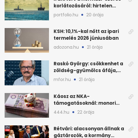
korlátozásáról: hirtelen
megugrott az olajár
portfolio.hu
20 órája
KSH: 10,1%-kal nőtt az ipari
termelés 2026 júniusában
adozona.hu
21 órája
Raskó György: csökkenhet a
zöldség-gyümölcs áfája,
bajban a kukorica
mfor.hu
21 órája
Káosz az NKA-
támogatásoknál: monori
civilek elszámolásai és
444.hu
22 órája
megbízásai
Rétvári: alacsonyan állnak a
gáztározók, a kormány