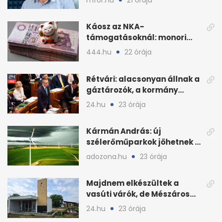
Káosz az NKA-
támogatásoknál: monori
civilek elszámolásai és
444.hu
22 órája
megbízásai
Rétvári: alacsonyan állnak a
gáztározók, a kormány
válságról válságra jut
24.hu
23 órája
Kármán András: új
szélerőműparkok jöhetnek a
kormányülés döntése
adozona.hu
23 órája
nyomán
Majdnem elkészültek a
vasúti várók, de Mészáros
bizalmasa leromboltatja
24.hu
23 órája