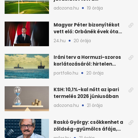
fenntartható szélenergia-
adozona.hu
19 órája
bővítésre
Magyar Péter bizonyítékot
vett elő: Orbánék évek óta
tudtak az energiarendszer
24.hu
20 órája
összeomlásáról
Iráni terv a Hormuzi-szoros
korlátozásáról: hirtelen
megugrott az olajár
portfolio.hu
20 órája
KSH: 10,1%-kal nőtt az ipari
termelés 2026 júniusában
adozona.hu
21 órája
Raskó György: csökkenhet a
zöldség-gyümölcs áfája,
bajban a kukorica
mfor.hu
21 órája