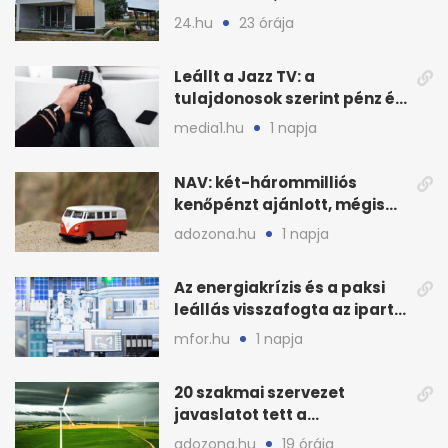
bizalmasa leromboltatja
24.hu
23 órája
Leállt a Jazz TV: a
tulajdonosok szerint pénz és
szabályok döntöttek
media1.hu
1 napja
NAV: két-hárommilliós
kenőpénzt ajánlott, mégis
lefoglalták a hamis árut
adozona.hu
1 napja
Az energiakrízis és a paksi
leállás visszafogta az ipart,
nyáron kisebb a kár
mfor.hu
1 napja
20 szakmai szervezet
javaslatot tett a
fenntartható szélenergia-
adozona.hu
19 órája