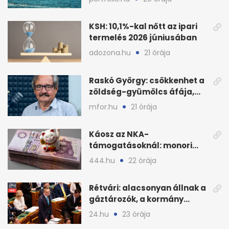
KSH: 10,1%-kal nőtt az ipari
termelés 2026 júniusában
adozona.hu
21 órája
Raskó György: csökkenhet a
zöldség-gyümölcs áfája,
bajban a kukorica
mfor.hu
21 órája
Káosz az NKA-
támogatásoknál: monori
civilek elszámolásai és
444.hu
22 órája
megbízásai
Rétvári: alacsonyan állnak a
gáztározók, a kormány
válságról válságra jut
24.hu
23 órája