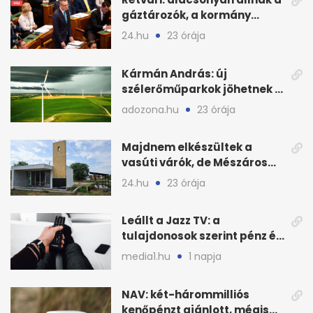
gáztározók, a kormány
válságról válságra jut
24.hu
23 órája
Kármán András: új
szélerőműparkok jöhetnek a
kormányülés döntése
adozona.hu
23 órája
nyomán
Majdnem elkészültek a
vasúti várók, de Mészáros
bizalmasa leromboltatja
24.hu
23 órája
Leállt a Jazz TV: a
tulajdonosok szerint pénz és
szabályok döntöttek
media1.hu
1 napja
NAV: két-hárommilliós
kenőpénzt ajánlott, mégis