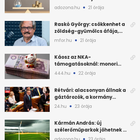
adozona.hu
21 órája
Raskó György: csökkenhet a
zöldség-gyümölcs áfája,
bajban a kukorica
mfor.hu
21 órája
Káosz az NKA-
támogatásoknál: monori
civilek elszámolásai és
444.hu
22 órája
megbízásai
Rétvári: alacsonyan állnak a
gáztározók, a kormány
válságról válságra jut
24.hu
23 órája
Kármán András: új
szélerőműparkok jöhetnek a
kormányülés döntése
adozona.hu
23 órája