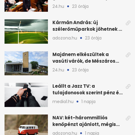
válságról válságra jut
24.hu
23 órája
Kármán András: új
szélerőműparkok jöhetnek a
kormányülés döntése
adozona.hu
23 órája
nyomán
Majdnem elkészültek a
vasúti várók, de Mészáros
bizalmasa leromboltatja
24.hu
23 órája
Leállt a Jazz TV: a
tulajdonosok szerint pénz és
szabályok döntöttek
media1.hu
1 napja
NAV: két-hárommilliós
kenőpénzt ajánlott, mégis
lefoglalták a hamis árut
adozona.hu
1 napja