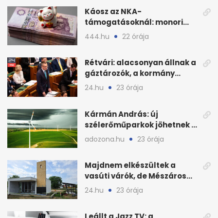
Káosz az NKA-
támogatásoknál: monori
civilek elszámolásai és
444.hu
22 órája
megbízásai
Rétvári: alacsonyan állnak a
gáztározók, a kormány
válságról válságra jut
24.hu
23 órája
Kármán András: új
szélerőműparkok jöhetnek a
kormányülés döntése
adozona.hu
23 órája
nyomán
Majdnem elkészültek a
vasúti várók, de Mészáros
bizalmasa leromboltatja
24.hu
23 órája
Leállt a Jazz TV: a