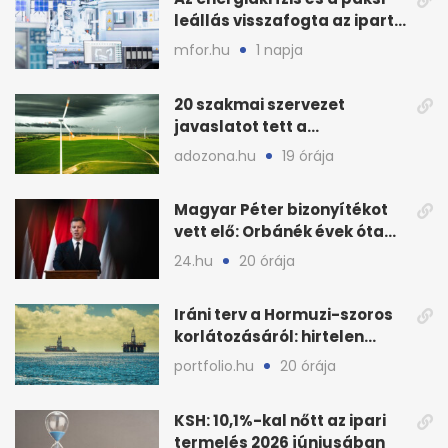
leállás visszafogta az ipart,
nyáron kisebb a kár
mfor.hu
1 napja
20 szakmai szervezet
javaslatot tett a
fenntartható szélenergia-
adozona.hu
19 órája
bővítésre
Magyar Péter bizonyítékot
vett elő: Orbánék évek óta
tudtak az energiarendszer
24.hu
20 órája
összeomlásáról
Iráni terv a Hormuzi-szoros
korlátozásáról: hirtelen
megugrott az olajár
portfolio.hu
20 órája
KSH: 10,1%-kal nőtt az ipari
termelés 2026 júniusában