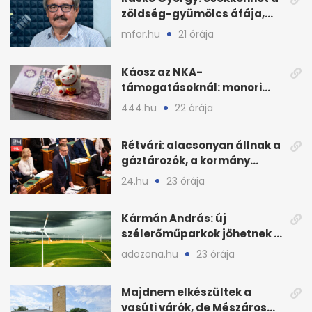
zöldség-gyümölcs áfája,
bajban a kukorica
mfor.hu
21 órája
Káosz az NKA-
támogatásoknál: monori
civilek elszámolásai és
444.hu
22 órája
megbízásai
Rétvári: alacsonyan állnak a
gáztározók, a kormány
válságról válságra jut
24.hu
23 órája
Kármán András: új
szélerőműparkok jöhetnek a
kormányülés döntése
adozona.hu
23 órája
nyomán
Majdnem elkészültek a
vasúti várók, de Mészáros