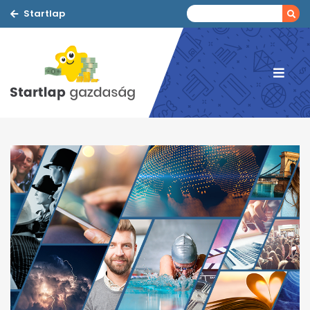
Startlap