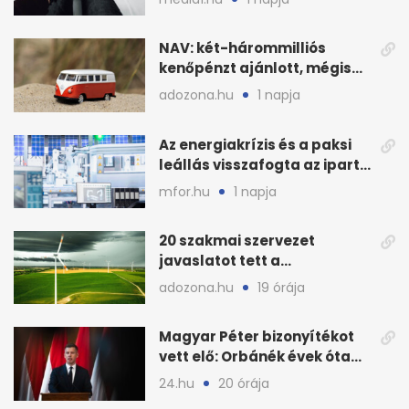
NAV: két-hárommilliós
kenőpénzt ajánlott, mégis
lefoglalták a hamis árut
adozona.hu
1 napja
Az energiakrízis és a paksi
leállás visszafogta az ipart,
nyáron kisebb a kár
mfor.hu
1 napja
20 szakmai szervezet
javaslatot tett a
fenntartható szélenergia-
adozona.hu
19 órája
bővítésre
Magyar Péter bizonyítékot
vett elő: Orbánék évek óta
tudtak az energiarendszer
24.hu
20 órája
összeomlásáról