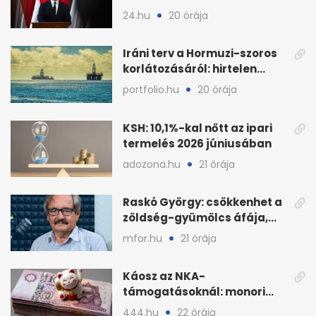
tudtak az energiarendszer
24.hu
20 órája
összeomlásáról
Iráni terv a Hormuzi-szoros
korlátozásáról: hirtelen
megugrott az olajár
portfolio.hu
20 órája
KSH: 10,1%-kal nőtt az ipari
termelés 2026 júniusában
adozona.hu
21 órája
Raskó György: csökkenhet a
zöldség-gyümölcs áfája,
bajban a kukorica
mfor.hu
21 órája
Káosz az NKA-
támogatásoknál: monori
civilek elszámolásai és
444.hu
22 órája