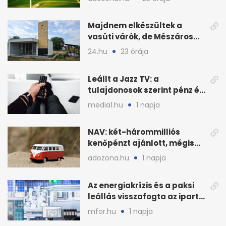
nyomán
Majdnem elkészültek a
vasúti várók, de Mészáros
bizalmasa leromboltatja
24.hu
23 órája
Leállt a Jazz TV: a
tulajdonosok szerint pénz és
szabályok döntöttek
media1.hu
1 napja
NAV: két-hárommilliós
kenőpénzt ajánlott, mégis
lefoglalták a hamis árut
adozona.hu
1 napja
Az energiakrízis és a paksi
leállás visszafogta az ipart,
nyáron kisebb a kár
mfor.hu
1 napja